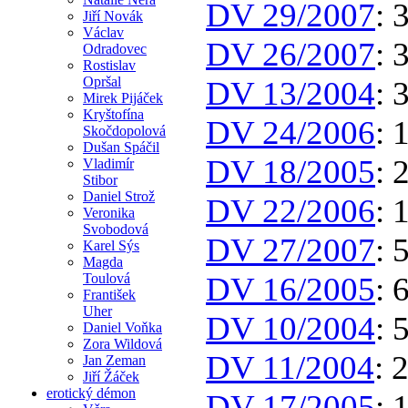
DV 29/2007
: 
Jiří Novák
Václav
DV 26/2007
: 
Odradovec
Rostislav
Opršal
DV 13/2004
: 
Mirek Pijáček
Kryštofína
DV 24/2006
: 
Skočdopolová
Dušan Spáčil
DV 18/2005
: 
Vladimír
Stibor
Daniel Strož
DV 22/2006
: 
Veronika
Svobodová
DV 27/2007
: 
Karel Sýs
Magda
Toulová
DV 16/2005
: 
František
Uher
DV 10/2004
: 
Daniel Voňka
Zora Wildová
DV 11/2004
: 
Jan Zeman
Jiří Žáček
erotický démon
DV 17/2005
: 