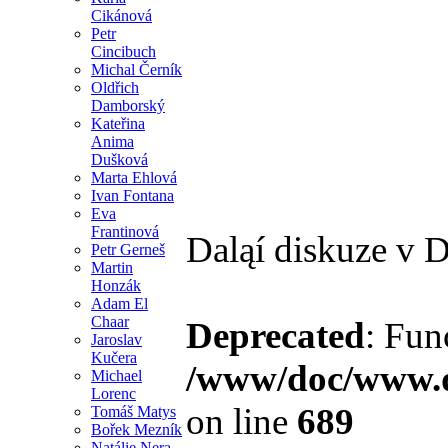
Cikánová
Petr
Cincibuch
Michal Černík
Oldřich
Damborský
Kateřina
Anima
Dušková
Marta Ehlová
Ivan Fontana
Eva
Frantinová
Daląí diskuze v 
Petr Gerneš
Martin
Honzák
Adam El
Chaar
Deprecated
: Fun
Jaroslav
Kučera
/www/doc/www.d
Michael
Lorenc
on line
689
Tomáš Matys
Bořek Mezník
Natálie Nera