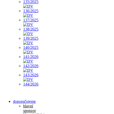
doporučujeme
hlavní
sponzor