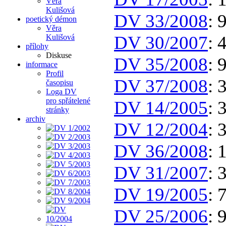
Věra
Kulišová
DV 33/2008
: 
poetický démon
Věra
DV 30/2007
: 
Kulišová
přílohy
Diskuse
DV 35/2008
: 
informace
Profil
DV 37/2008
: 
časopisu
Loga DV
pro spřátelené
DV 14/2005
: 
stránky
archiv
DV 12/2004
: 
DV 36/2008
: 
DV 31/2007
: 
DV 19/2005
: 
DV 25/2006
: 