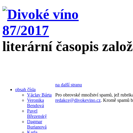
literární časopis zalo
na další stranu
obsah čísla
Václav Bárta
Pro obrovské množství spamů, jež rubrika
Veronika
redakce@divokevino.cz
. Kromě spamů b
Bendová
Pavel
Březenský
Dagmar
Burianová
Karla