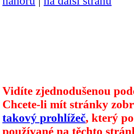
nahoru
|
na další stranu
Divoké víno 87/2017 vyšlo
6099 /// samozvaný šéfreda
104 00 Praha 10, Hájek 88,
redakce@divokevino.cz
//
///
příští číslo Divokého v
Vidíte zjednodušenou pod
Chcete-li mít stránky zobr
takový prohlížeč
, který p
používané na těchto strán