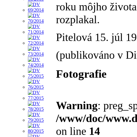
roku môjho života
rozplakal.
Pitelová 15. júl 1
(publikováno v Di
Fotografie
Warning
: preg_sp
/www/doc/www.di
on line
14