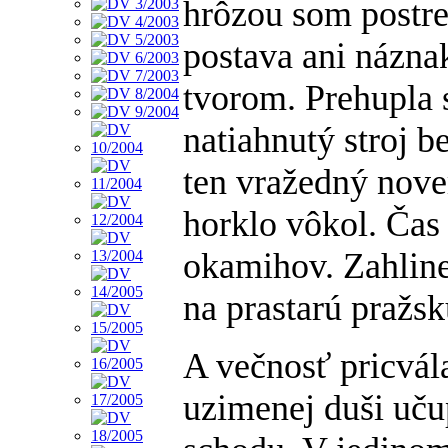
hrôzou som postreh
postava ani názna
tvorom. Prehupla 
natiahnutý stroj b
ten vražedný nov
horklo vôkol. Čas
okamihov. Zahlin
na prastarú pražsk
A večnosť pricvál
uzimenej duši uču