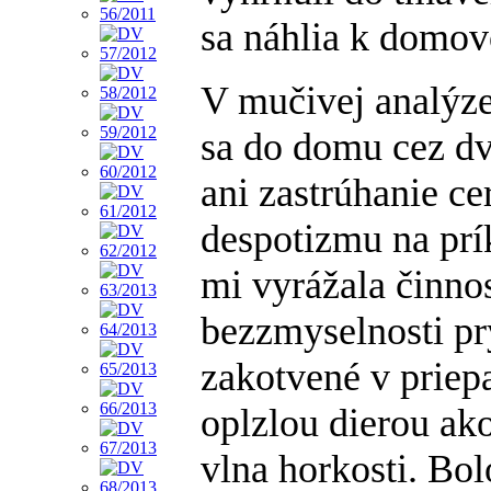
sa náhlia k domo
V mučivej analýze
sa do domu cez dv
ani zastrúhanie c
despotizmu na prí
mi vyrážala činnos
bezzmyselnosti p
zakotvené v priepa
oplzlou dierou ako
vlna horkosti. Bo