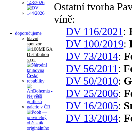
Ostatní tvorba P
víně:
DV 116/2021
:
doporučujeme
hlavní
DV 100/2019
:
sponzor
DV 73/2014
:
F
DV 56/2011
:
F
DV 50/2010
:
G
DV 25/2006
:
F
DV 16/2005
:
S
DV 13/2004
:
F