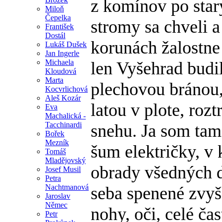
z komínov po star
Miloň
Čepelka
stromy sa chveli a
František
Dostál
korunách žalostne 
Lukáš Dušek
Jan Ingerle
Michaela
len Vyšehrad budi
Kloudová
Marta
plechovou bránou
Kocvrlichová
Aleš Kozár
latou v plote, ro
Eva
Machalická -
Tacchinardi
snehu. Ja som tam
Bořek
Mezník
šum električky, v
Tomáš
Mladějovský
obrady všedných dn
Josef Musil
Petra
Nachtmanová
seba spenené zvyš
Jaroslav
Němec
nohy, oči, celé ča
Petr