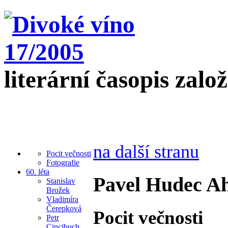
literární časopis zalo
na další stranu
Pocit večnosti
Fotografie
60. léta
Pavel Hudec A
Stanislav
Brožek
Vladimíra
Čerepková
Pocit večnosti
Petr
Cincibuch