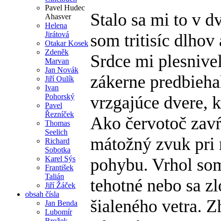
Pavel Hudec
Stalo sa mi to v 
Ahasver
Helena
Jirátová
som tritisíc dlhov
Otakar Kosek
Zdeněk
Srdce mi plesnive
Marvan
Jan Novák
zákerne predbiehal
Jiří Oulík
Ivan
Pohorský
vrzgajúce dvere, 
Pavel
Řezníček
Ako červotoč zavŕt
Thomas
Seelich
mátožný zvuk pri
Richard
Sobotka
Karel Sýs
pohybu. Vrhol som
František
Talián
tehotné nebo sa zl
Jiří Žáček
obsah čísla
šialeného vetra. Z
Jan Benda
Lubomír
Brožek