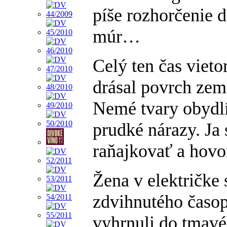
píše rozhorčenie d
múr…
Celý ten čas vieto
drásal povrch zem
Nemé tvary obydlí
prudké nárazy. Ja
raňajkovať a hovo
Žena v električke 
zdvihnutého časopi
vyhrnuli do tmavé