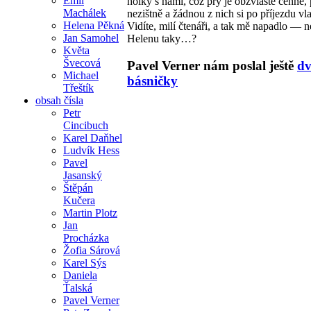
Emil
holky s námi, což prý je obzvláště cenné, 
Machálek
nezištně a žádnou z nich si po příjezdu v
Helena Pěkná
Vidíte, milí čtenáři, a tak mě napadlo — 
Jan Samohel
Helenu taky…?
Květa
Švecová
Pavel Verner nám poslal ještě
dv
Michael
básničky
Třeštík
obsah čísla
Petr
Cincibuch
Karel Daňhel
Ludvík Hess
Pavel
Jasanský
Štěpán
Kučera
Martin Plotz
Jan
Procházka
Žofia Sárová
Karel Sýs
Daniela
Ťalská
Pavel Verner