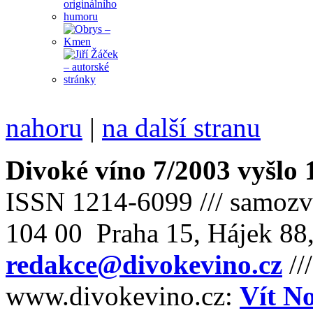
nahoru
|
na další stranu
Divoké víno 7/2003 vyšlo 
ISSN 1214-6099 /// samozv
104 00 Praha 15, Hájek 88,
redakce@divokevino.cz
//
www.divokevino.cz:
Vít N