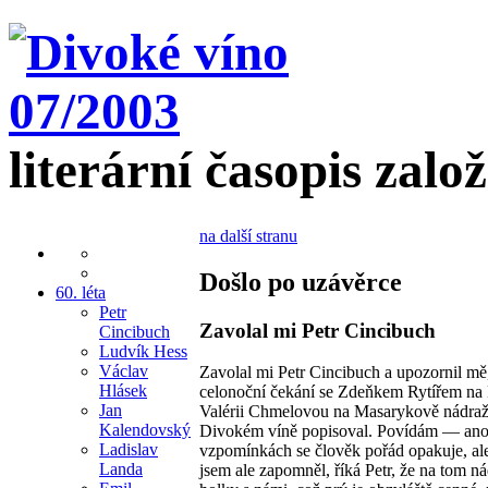
literární časopis zalo
na další stranu
Došlo po uzávěrce
60. léta
Petr
Zavolal mi Petr Cincibuch
Cincibuch
Ludvík Hess
Václav
Zavolal mi Petr Cincibuch a upozornil mě
Hlásek
celonoční čekání se Zdeňkem Rytířem na
Jan
Valérii Chmelovou na Masarykově nádraž
Kalendovský
Divokém víně popisoval. Povídám — ano,
Ladislav
vzpomínkách se člověk pořád opakuje, ale
Landa
jsem ale zapomněl, říká Petr, že na tom ná