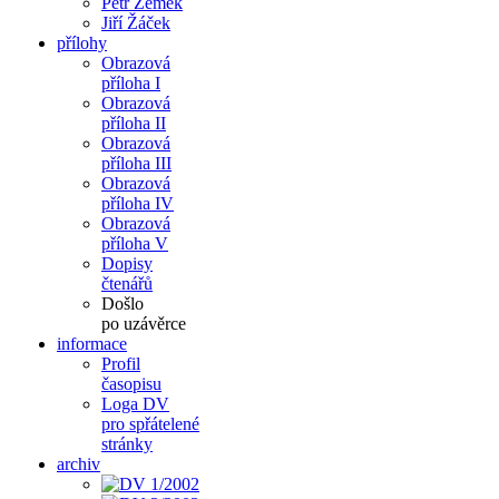
Petr Zemek
Jiří Žáček
přílohy
Obrazová
příloha I
Obrazová
příloha II
Obrazová
příloha III
Obrazová
příloha IV
Obrazová
příloha V
Dopisy
čtenářů
Došlo
po uzávěrce
informace
Profil
časopisu
Loga DV
pro spřátelené
stránky
archiv