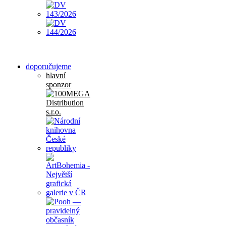
doporučujeme
hlavní
sponzor