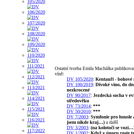
Ostatní tvorba Emila Machálka publikov
víně:
DV 105/2020
:
Kentauři - bohové
DV 100/2019
:
Divoké víno, do d
nezkrocené
DV 90/2017
:
Jezdecká socha v e
středověku
DV 73/2014
:
***
DV 50/2010
:
***
DV 7/2003
:
Symfonie pro housle 
jsem nikde kraj…)
a další
DV 3/2003
:
(na kolotoči se vozí…
DV 1/2002
:
Když v únoru roste t