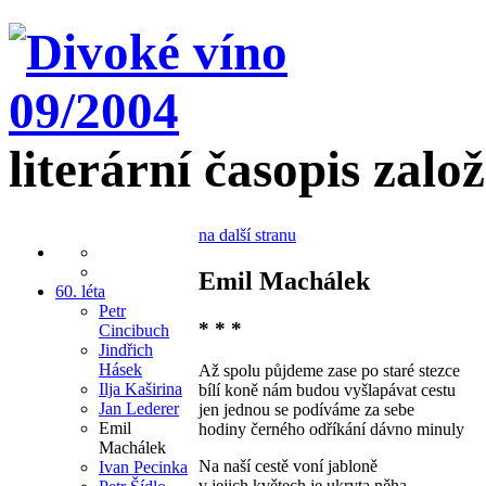
literární časopis zalo
na další stranu
Emil Machálek
60. léta
Petr
* * *
Cincibuch
Jindřich
Hásek
Až spolu půjdeme zase po staré stezce
Ilja Kaširina
bílí koně nám budou vyšlapávat cestu
Jan Lederer
jen jednou se podíváme za sebe
Emil
hodiny černého odříkání dávno minuly
Machálek
Na naší cestě voní jabloně
Ivan Pecinka
v jejich květech je ukryta něha