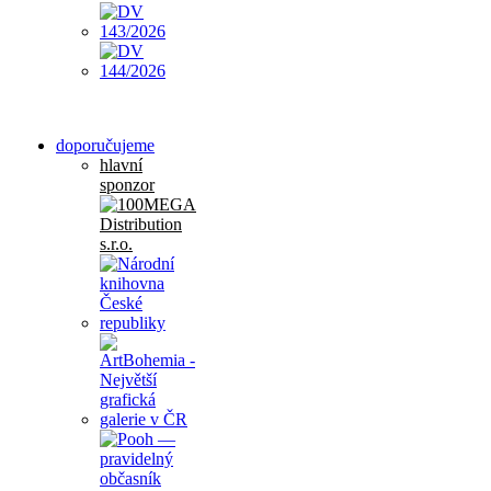
doporučujeme
hlavní
sponzor