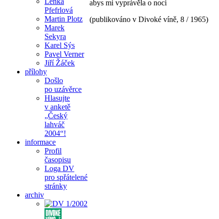
Lenka
abys mi vyprávěla o noci
Pfefrlová
Martin Plotz
(publikováno v Divoké víně, 8 / 1965)
Marek
Sekyra
Karel Sýs
Pavel Verner
Jiří Žáček
přílohy
Došlo
po uzávěrce
Hlasujte
v anketě
„Český
lahváč
2004“!
informace
Profil
časopisu
Loga DV
pro spřátelené
stránky
archiv