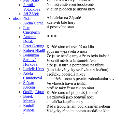
Petr Šídlo
Na naší cestě voní broskvoně
Jarmila
v jejich plodech je ukryta krev
Votočková
Jiří Žáček
Až daleko na Západě
obsah čísla
kde svítí bílé hory
Alena Černá
si postavíme stan
Petr
Cincibuch
* * *
Antonín
Dolák
Peter Getting
Každé ráno mi usedáš na klín
Robert Hladil
abys mi vyprávěla o noci
Bohumila
Že jsi se nebála tmy a že to bylo krásné
Sarnová
že svítil měsíc a že šuměla řeka
Horková
a že jsi si utrhla pomněnku na břehu
Ludvík Hess
(tam kde vždycky sedáváme v květnu)
Adéla
Trošičku pobledlá nikdy
Chudobová
nemůžeš usnout s prvním zahoukáním so
Štěpán
Ve vlasech trávu a jehličí
Kučera
proč se taky česat tak po ránu
Ondřej Lipár
Každé ráno mi připadáš jako má
Bořek
ale zároveň jako bohyně noci
Mezník
a maličká kapička rosy
Rudolf
Rád s tebou lehám pod krásným nebem
Mihola
Vždycky ráno mi potom usedáš na klín