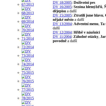
DV 18/2005
:
Doživotní pes
DV 16/2005
:
Sezóna hlemýžďů
,
Ň
dějepisu
a další
DV 15/2005
:
Ztratili jsme hlavu
,
nějaké město
a další
DV 13/2004
:
Adventní menu
,
Ta 
další
DV 12/2004
:
Hříbě v náušnici
DV 11/2004
:
Záludné otázky
,
Jar
povodně
a další