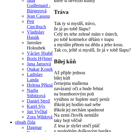
Jana
které si nevezlo kulisy
Guillemard -
Bürgerová
Tráva
Jean Cassou
Petr
Tak ty si myslíš, trávo,
Cincibuch
že já po tobě šlapu?
Vladislav
Celý trs tebe zelené mám v ústech,
Hanák
po tobě kotrmelce dělám v trapu
Jaroslav
a myslím přitom na dědu a jeho kosu.
Holoubek
Tak co, ještě si myslíš, že já v tobě šlapu?
Václav Hrabě
Boris Hýbner
Bílej kůň
Jana Jansová
Otakar Kosek
Až přijde jednou
Ladislav
bílej kůň
Landa
černejma mašlema
Helena Pěkná
zavázaný oči a bude řehtat
Nadja
na bramborovým poli
Stibitzová
vytáhnu ze šuplete starý peníz
Daniel Strož
třikrát jej hodím nad sebe
Karel Sýs
třikrát jej nechám spadnout
Jan Vyčítal
Na zemi člověk nemůže
Zora Wildová
taky bejt věčně
obsah čísla
Z lesa je slyšet srnčí pláč
Dagmar
v posledním doškovým baráku