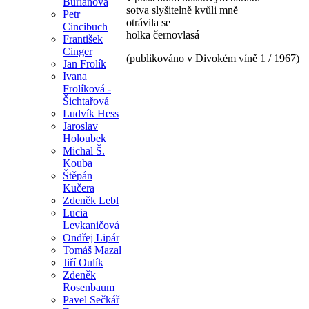
Burianová
sotva slyšitelně kvůli mně
Petr
otrávila se
Cincibuch
holka černovlasá
František
Cinger
(publikováno v Divokém víně 1 / 1967)
Jan Frolík
Ivana
Frolíková -
Šichtařová
Ludvík Hess
Jaroslav
Holoubek
Michal Š.
Kouba
Štěpán
Kučera
Zdeněk Lebl
Lucia
Levkaničová
Ondřej Lipár
Tomáš Mazal
Jiří Oulík
Zdeněk
Rosenbaum
Pavel Sečkář