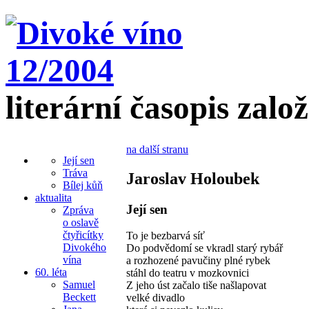
literární časopis zalo
na další stranu
Její sen
Tráva
Jaroslav Holoubek
Bílej kůň
aktualita
Její sen
Zpráva
o oslavě
čtyřicítky
To je bezbarvá síť
Divokého
Do podvědomí se vkradl starý rybář
vína
a rozhozené pavučiny plné rybek
60. léta
stáhl do teatru v mozkovnici
Samuel
Z jeho úst začalo tiše našlapovat
Beckett
velké divadlo