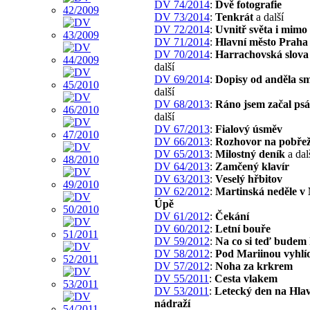
DV 74/2014
:
Dvě fotografie
DV 73/2014
:
Tenkrát
a další
DV 72/2014
:
Uvnitř světa i mimo
DV 71/2014
:
Hlavní město Praha
DV 70/2014
:
Harrachovská slova
další
DV 69/2014
:
Dopisy od anděla sm
další
DV 68/2013
:
Ráno jsem začal psá
další
DV 67/2013
:
Fialový úsměv
DV 66/2013
:
Rozhovor na pobřež
DV 65/2013
:
Milostný deník
a dal
DV 64/2013
:
Zamčený klavír
DV 63/2013
:
Veselý hřbitov
DV 62/2012
:
Martinská neděle v
Úpě
DV 61/2012
:
Čekání
DV 60/2012
:
Letní bouře
DV 59/2012
:
Na co si teď budem 
DV 58/2012
:
Pod Mariinou vyhlí
DV 57/2012
:
Noha za krkrem
DV 55/2011
:
Cesta vlakem
DV 53/2011
:
Letecký den na Hla
nádraží