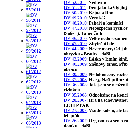
DV 52/2011
:
Nedávno
DV 51/2011
:
Den jako každý jiný
DV 50/2010
:
Kejna a Ron
DV 49/2010
:
Vernisáž
DV 48/2010
:
Pekaři a kominíci
DV 47/2010
:
Nebezpečná rychlos
(Salieri), Tanec židlí
DV 46/2010
:
Velké nedorozuměn
DV 45/2010
:
Zbyteční lidé
DV 44/2009
:
Never more, Od jab
ohryzku - Beatles
a další
DV 43/2009
:
Láska v letním kině,
DV 40/2009
:
Sněhový tanec, Pří
obrazu
DV 39/2009
:
Nedokončený rozho
DV 37/2008
:
Hlasy, Naši příbuzní
DV 36/2008
:
Jak jsem se neoženil
cizinkou
DV 35/2008
:
Odpoledne na konci
DV 28/2007
:
Hra na schovávano
LETÍ PTÁK
DV 27/2007
:
Všude kolem, ale ta
letí pták
DV 26/2007
:
Orgasmus a sen o r
domku
a další