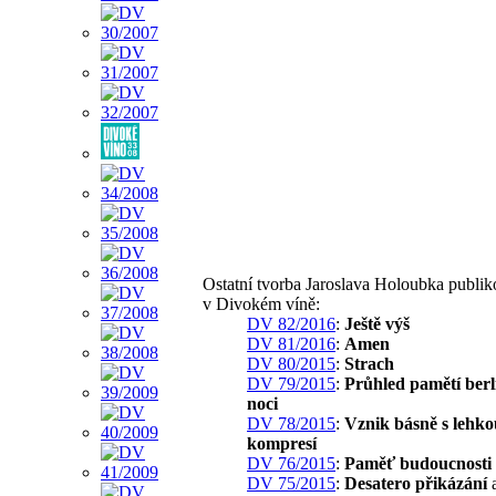
Ostatní tvorba Jaroslava Holoubka publi
v Divokém víně:
DV 82/2016
:
Ještě výš
DV 81/2016
:
Amen
DV 80/2015
:
Strach
DV 79/2015
:
Průhled pamětí berl
noci
DV 78/2015
:
Vznik básně s lehko
kompresí
DV 76/2015
:
Paměť budoucnosti
DV 75/2015
:
Desatero přikázání
a