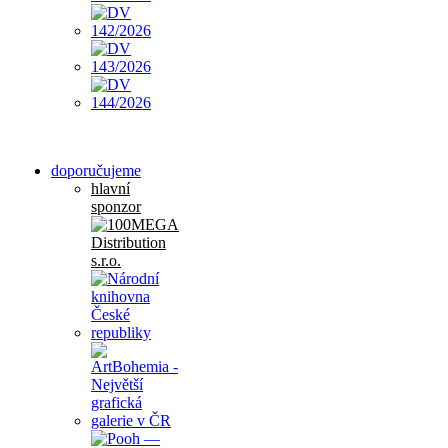
doporučujeme
hlavní
sponzor