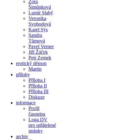
Zora
Šimůnková
Lumír Slabý
Veronika
Svobodová
Karel Sýs
Sandra
Tůmová
Pavel Verner
Jiří Žáček
Petr Zemek
erotický démon
Martin
přílohy
Příloha I
Příloha II
Příloha III
Diskuze
informace
Profil
časopisu
Loga DV
pro spřátelené
stránky
archiv