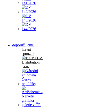
doporučujeme
hlavní
sponzor