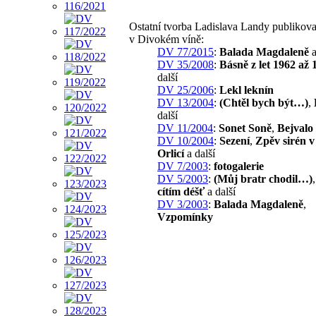
Ostatní tvorba Ladislava Landy publikov
v Divokém víně:
DV 77/2015
:
Balada Magdaleně
a
DV 35/2008
:
Básně z let 1962 až 
další
DV 25/2006
:
Lekl leknín
DV 13/2004
:
(Chtěl bych být…)
,
další
DV 11/2004
:
Sonet Soně
,
Bejvalo 
DV 10/2004
:
Sezení
,
Zpěv sirén v
Orlicí
a další
DV 7/2003
:
fotogalerie
DV 5/2003
:
(Můj bratr chodil…)
cítím déšť
a další
DV 3/2003
:
Balada Magdaleně
,
Vzpomínky