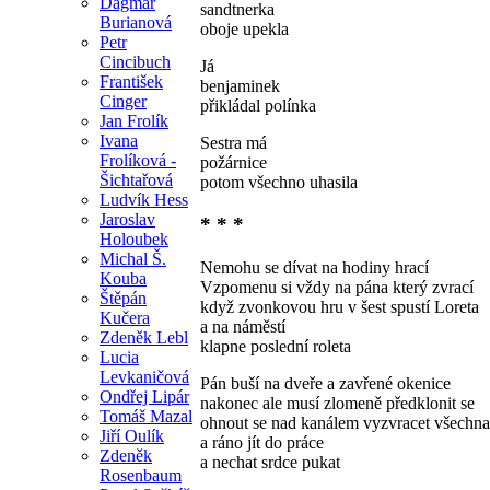
Dagmar
sandtnerka
Burianová
oboje upekla
Petr
Cincibuch
Já
František
benjaminek
Cinger
přikládal polínka
Jan Frolík
Ivana
Sestra má
Frolíková -
požárnice
Šichtařová
potom všechno uhasila
Ludvík Hess
Jaroslav
* * *
Holoubek
Michal Š.
Nemohu se dívat na hodiny hrací
Kouba
Vzpomenu si vždy na pána který zvrací
Štěpán
když zvonkovou hru v šest spustí Loreta
Kučera
a na náměstí
Zdeněk Lebl
klapne poslední roleta
Lucia
Levkaničová
Pán buší na dveře a zavřené okenice
Ondřej Lipár
nakonec ale musí zlomeně předklonit se
Tomáš Mazal
ohnout se nad kanálem vyzvracet všechn
Jiří Oulík
a ráno jít do práce
Zdeněk
a nechat srdce pukat
Rosenbaum