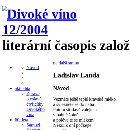
literární časopis zalo
na další stranu
Návod
Ladislav Landa
Návod
aktualita
Zpráva
o oslavě
Vezměte ještě teplé kravské mléko
čtyřicítky
a svlékněte se do naha
Divokého
Potom střídavě válejte se
vína
v bahně špíně
60. léta
a polévejte se mlékem
Samuel
Několik dní počkejte