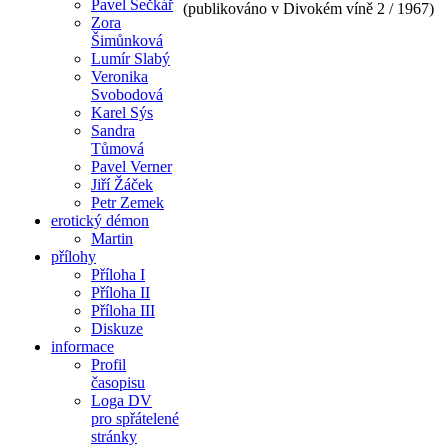
Pavel Sečkář
(publikováno v Divokém víně 2 / 1967)
Zora
Šimůnková
Lumír Slabý
Veronika
Svobodová
Karel Sýs
Sandra
Tůmová
Pavel Verner
Jiří Žáček
Petr Zemek
erotický démon
Martin
přílohy
Příloha I
Příloha II
Příloha III
Diskuze
informace
Profil
časopisu
Loga DV
pro spřátelené
stránky