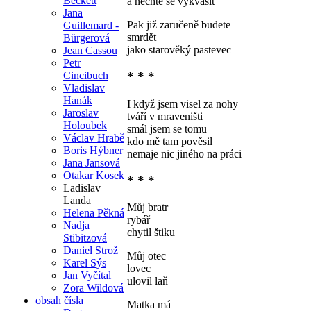
Beckett
a nechte se vykvasit
Jana
Pak již zaručeně budete
Guillemard -
smrdět
Bürgerová
jako starověký pastevec
Jean Cassou
Petr
Cincibuch
* * *
Vladislav
Hanák
I když jsem visel za nohy
Jaroslav
tváří v mraveništi
Holoubek
smál jsem se tomu
Václav Hrabě
kdo mě tam pověsil
Boris Hýbner
nemaje nic jiného na práci
Jana Jansová
Otakar Kosek
* * *
Ladislav
Landa
Můj bratr
Helena Pěkná
rybář
Nadja
chytil štiku
Stibitzová
Daniel Strož
Můj otec
Karel Sýs
lovec
Jan Vyčítal
ulovil laň
Zora Wildová
obsah čísla
Matka má