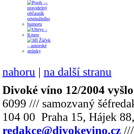
nahoru
|
na další stranu
Divoké víno 12/2004 vyšlo
6099 /// samozvaný šéfreda
104 00 Praha 15, Hájek 88,
redakce@divokevino.cz
//