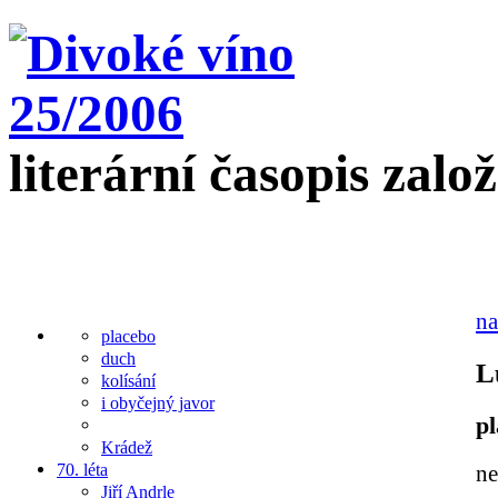
literární časopis zalo
na
placebo
duch
L
kolísání
i obyčejný javor
p
Krádež
70. léta
ne
Jiří Andrle