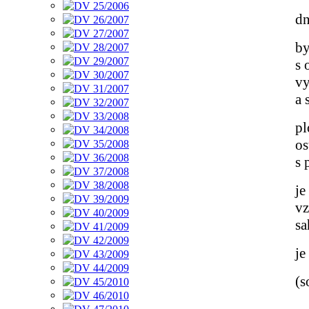
dn
by
s 
vy
a 
pl
os
s 
je
vz
sa
je
(s