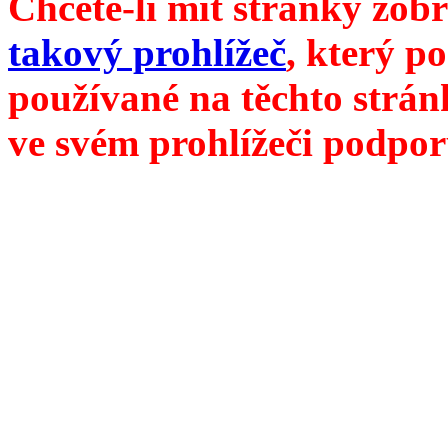
Chcete-li mít stránky zobr
takový prohlížeč
, který p
používané na těchto strán
ve svém prohlížeči podpor