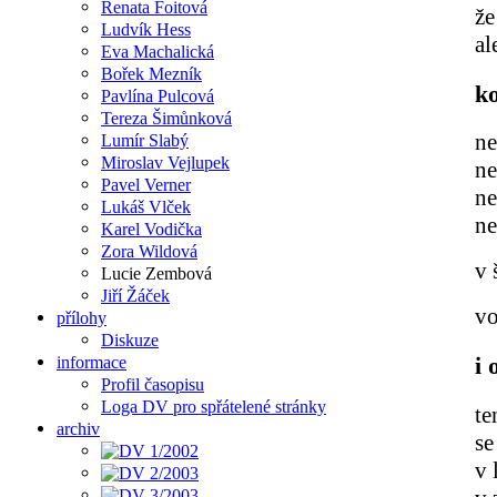
Renata Foitová
že
Ludvík Hess
al
Eva Machalická
Bořek Mezník
ko
Pavlína Pulcová
Tereza Šimůnková
ne
Lumír Slabý
Miroslav Vejlupek
ne
Pavel Verner
ne
Lukáš Vlček
ne
Karel Vodička
Zora Wildová
v 
Lucie Zembová
Jiří Žáček
vo
přílohy
Diskuze
informace
i 
Profil časopisu
Loga DV pro spřátelené stránky
te
archiv
se
v 