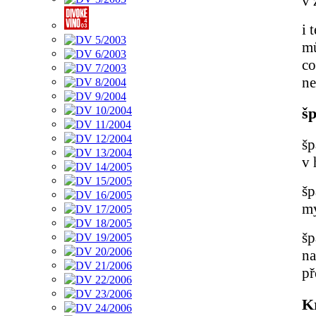
v 
i 
mů
co
ne
šp
šp
v 
šp
my
šp
na
př
K