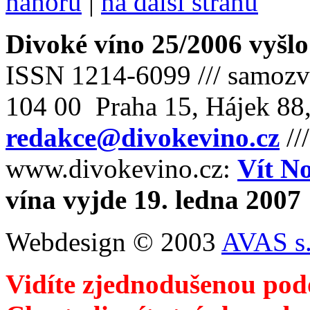
nahoru
|
na další stranu
Divoké víno 25/2006 vyšlo
ISSN 1214-6099 /// samozv
104 00 Praha 15, Hájek 88,
redakce@divokevino.cz
//
www.divokevino.cz:
Vít N
vína vyjde 19. ledna 2007
Webdesign © 2003
AVAS s.
Vidíte zjednodušenou pod