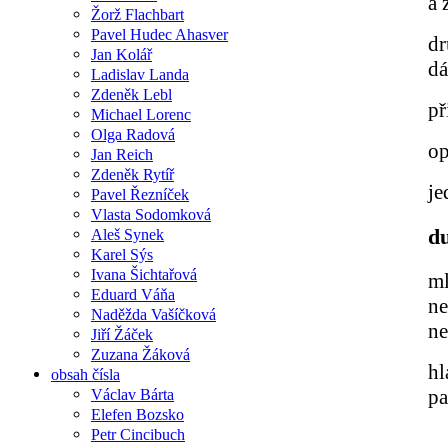
a 
Žorž Flachbart
Pavel Hudec Ahasver
dr
Jan Kolář
dá
Ladislav Landa
Zdeněk Lebl
př
Michael Lorenc
Olga Radová
op
Jan Reich
Zdeněk Rytíř
je
Pavel Řezníček
Vlasta Sodomková
d
Aleš Synek
Karel Sýs
Ivana Šichtařová
m
Eduard Váňa
ne
Naděžda Vašíčková
ne
Jiří Žáček
Zuzana Žáková
hl
obsah čísla
pa
Václav Bárta
Elefen Bozsko
Petr Cincibuch