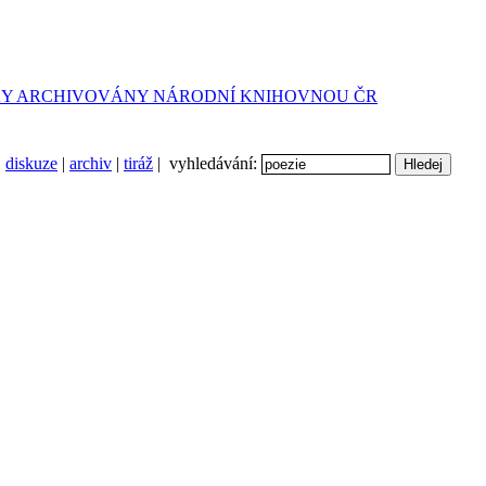
diskuze
|
archiv
|
tiráž
| vyhledávání: