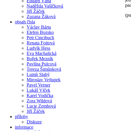
Eduard Váňa
pad
Naděžda Vašíčková
Jiří Žáček
(p
Zuzana Žáková
obsah čísla
Václav Bárta
Elefen Bozsko
Petr Cincibuch
Renata Foitová
Ludvík Hess
Eva Machalická
Bořek Mezník
Pavlína Pulcová
Tereza Šimůnková
Lumír Slabý
Miroslav Vejlupek
Pavel Verner
Lukáš Vlček
Karel Vodička
Zora Wildová
Lucie Zembová
Jiří Žáček
přílohy
Diskuze
informace