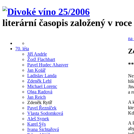
literární časopis založený v roce
na 
70. léta
Z
Jiří Andrle
Žorž Flachbart
**
Pavel Hudec Ahasver
Jan Kolář
Ladislav Landa
Ne
Zdeněk Lebl
hlí
Michael Lorenc
Jin
Olga Radová
a r
Jan Reich
A k
Zdeněk Rytíř
kte
Pavel Řezníček
Kdo
Vlasta Sodomková
Aleš Synek
A 
Karel Sýs
ab
Ivana Šichtařová
je