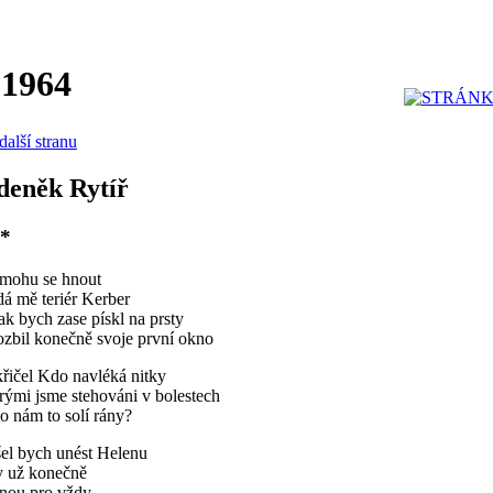
 1964
další stranu
deněk Rytíř
*
mohu se hnout
dá mě teriér Kerber
ak bych zase pískl na prsty
ozbil konečně svoje první okno
řičel Kdo navléká nitky
rými jsme stehováni v bolestech
 nám to solí rány?
šel bych unést Helenu
y už konečně
dnou pro vždy