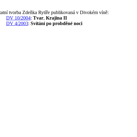
tatní tvorba Zdeňka Rytíře publikovaná v Divokém víně:
DV 10/2004
:
Tvar
,
Krajina II
DV 4/2003
:
Svítání po probděné noci