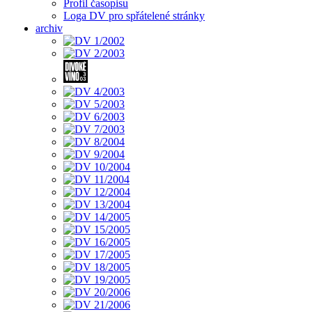
Profil časopisu
Loga DV pro spřátelené stránky
archiv