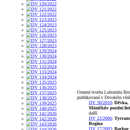
Ostatní tvorba Lubomíra Br
publikovaná v Divokém víně
DV 50/2010
:
Děvka,
Máničkův pozdní lis
další
DV 22/2006
:
Tyrran
Regina
DV 17/2005
:
Barbar