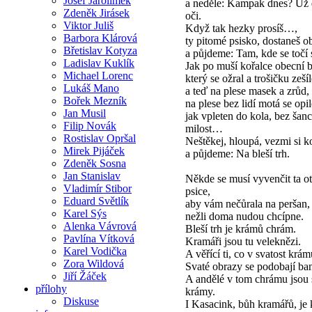
Josef Jarolímek
a neděle: Kampak dnes? Už d
Zdeněk Jirásek
oči.
Viktor Juliš
Když tak hezky prosíš…,
Barbora Klárová
ty pitomé psisko, dostaneš o
Břetislav Kotyza
a půjdeme: Tam, kde se točí 
Ladislav Kuklík
Jak po muší kořalce obecní b
Michael Lorenc
který se ožral a trošičku zešíl
Lukáš Mano
a teď na plese masek a zrůd,
Bořek Mezník
na plese bez lidí motá se opil
Jan Musil
jak vpleten do kola, bez šan
Filip Novák
milost…
Rostislav Opršal
Neštěkej, hloupá, vezmi si k
Mirek Pijáček
a půjdeme: Na bleší trh.
Zdeněk Sosna
Jan Stanislav
Někde se musí vyvenčit ta o
Vladimír Stibor
psice,
Eduard Světlík
aby vám nečůrala na peršan,
Karel Sýs
nežli doma nudou chcípne.
Alenka Vávrová
Bleší trh je krámů chrám.
Pavlína Vítková
Kramáři jsou tu veleknězi.
Karel Vodička
A věřící ti, co v svatost krám
Zora Wildová
Svaté obrazy se podobají b
Jiří Žáček
A andělé v tom chrámu jsou
přílohy
krámy.
Diskuse
I Kasacink, bůh kramářů, je