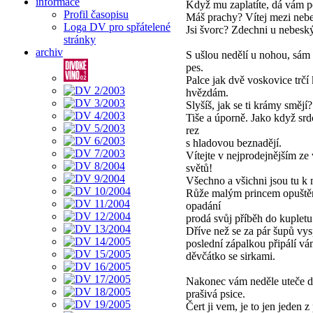
informace
Když mu zaplatíte, dá vám p
Profil časopisu
Máš prachy? Vítej mezi neb
Loga DV pro spřátelené
Jsi švorc? Zdechni u nebesk
stránky
archiv
S ušlou nedělí u nohou, sám 
pes.
Palce jak dvě voskovice trčí
hvězdám.
Slyšíš, jak se ti krámy smějí?
Tiše a úporně. Jako když srd
rez
s hladovou beznadějí.
Vítejte v nejprodejnějším ze
světů!
Všechno a všichni jsou tu k 
Růže malým princem opuště
opadání
prodá svůj příběh do kupletu
Dříve než se za pár šupů vys
poslední zápalkou připálí vá
děvčátko se sirkami.
Nakonec vám neděle uteče d
prašivá psice.
Čert ji vem, je to jen jeden z