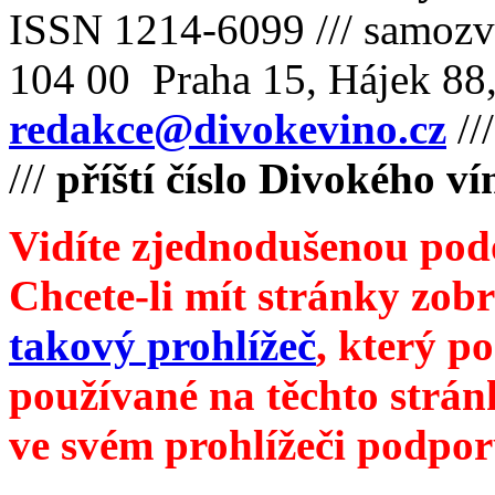
ISSN 1214-6099 /// samozv
104 00 Praha 15, Hájek 88,
redakce@divokevino.cz
//
///
příští číslo Divokého ví
Vidíte zjednodušenou pod
Chcete-li mít stránky zobr
takový prohlížeč
, který p
používané na těchto strán
ve svém prohlížeči podpor