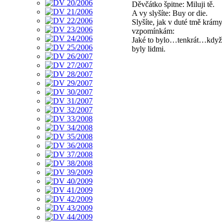
Děvčátko špitne: Miluji tě.
A vy slyšíte: Buy or die.
Slyšíte, jak v duté tmě krámy 
vzpomínkám:
Jaké to bylo…tenkrát…když 
byly lidmi.