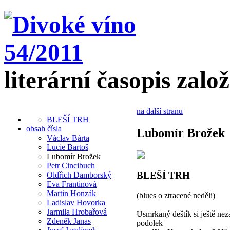
literární časopis zalo
na další stranu
BLEŠÍ TRH
obsah čísla
Lubomír Brožek
Václav Bárta
Lucie Bartoš
Lubomír Brožek
Petr Cincibuch
BLEŠÍ TRH
Oldřich Damborský
Eva Frantinová
Martin Honzák
(blues o ztracené neděli)
Ladislav Hovorka
Jarmila Hrobařová
Usmrkaný deštík si ještě neza
Zdeněk Janas
podolek