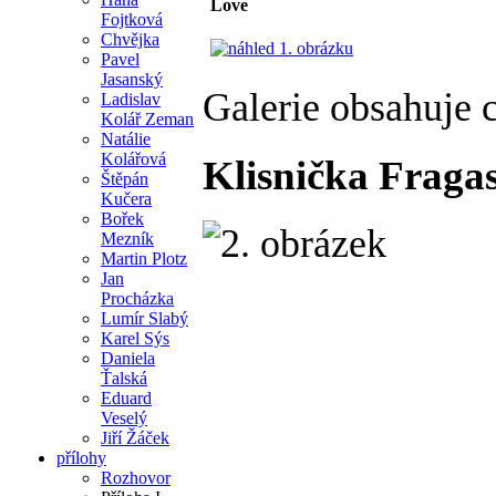
Love
Fojtková
Chvějka
Pavel
Jasanský
Galerie obsahuje 
Ladislav
Kolář Zeman
Natálie
Kolářová
Klisnička Fragas
Štěpán
Kučera
Bořek
Mezník
Martin Plotz
Jan
Procházka
Lumír Slabý
Karel Sýs
Daniela
Ťalská
Eduard
Veselý
Jiří Žáček
přílohy
Rozhovor