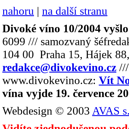
nahoru
|
na další stranu
Divoké víno 10/2004 vyšlo
6099 /// samozvaný šéfreda
104 00 Praha 15, Hájek 88,
redakce@divokevino.cz
//
www.divokevino.cz:
Vít N
vína vyjde 19. července 2
Webdesign © 2003
AVAS s.
Vidíte zjednodušenou pod