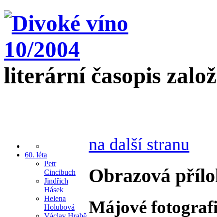
literární časopis zalo
na další stranu
60. léta
Petr
Obrazová přílo
Cincibuch
Jindřich
Hásek
Helena
Májové fotograf
Holubová
Václav Hrabě