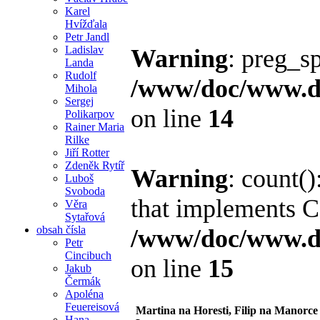
Karel
Hvížďala
Petr Jandl
Ladislav
Warning
: preg_sp
Landa
Rudolf
/www/doc/www.di
Mihola
Sergej
on line
14
Polikarpov
Rainer Maria
Rilke
Jiří Rotter
Zdeněk Rytíř
Warning
: count()
Luboš
Svoboda
that implements C
Věra
Sytařová
obsah čísla
/www/doc/www.di
Petr
Cincibuch
on line
15
Jakub
Čermák
Apoléna
Feuereisová
Martina na Horesti, Filip na Manorce
Hana