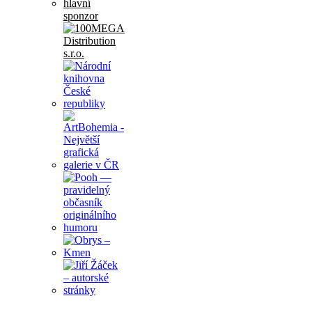
hlavní
sponzor