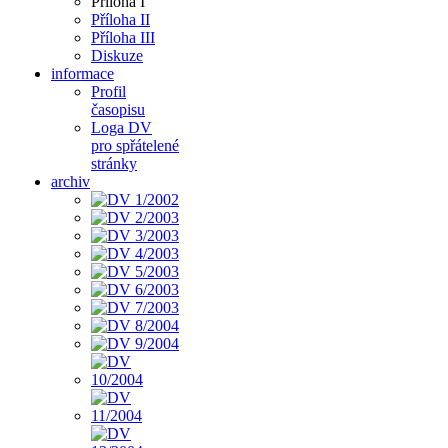
Příloha I
Příloha II
Příloha III
Diskuze
informace
Profil
časopisu
Loga DV
pro spřátelené
stránky
archiv