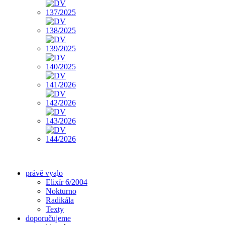
právě vyąlo
Elixír 6/2004
Nokturno
Radikála
Texty
doporučujeme