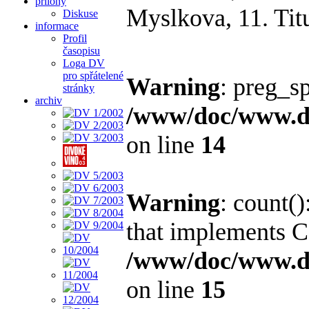
přílohy
Myslkova, 11. Tit
Diskuse
informace
Profil
časopisu
Loga DV
pro spřátelené
Warning
: preg_sp
stránky
archiv
/www/doc/www.di
on line
14
Warning
: count()
that implements C
/www/doc/www.di
on line
15