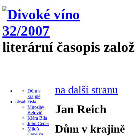
literární časopis zalo
na další stranu
Dům v
krajině
obsah čísla
Jan Reich
Miroslav
Belovič
Klára Bílá
John Ceder
Dům v krajině
Miloň
Čepelka