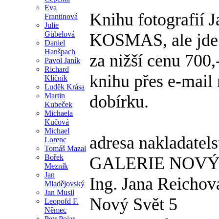
Eva
Knihu fotografií 
Frantinová
Julie
Gübelová
KOSMAS, ale jde s
Daniel
Hanšpach
za nižší cenu 700,
Pavol Janík
Richard
knihu přes e-mail
Klíčník
Luděk Krása
Martin
dobírku.
Kubeček
Michaela
Kučová
Michael
adresa nakladatels
Lorenc
Tomáš Mazal
Bořek
GALERIE NOVÝ
Mezník
Jan
Ing. Jana Reichov
Mladějovský
Jan Musil
Nový Svět 5
Leopofd F.
Němec
Petr Pojar