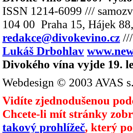
ISSN 1214-6099 /// samozv
104 00 Praha 15, Hájek 88,
redakce@divokevino.cz
//
Lukáš Drbohlav
www.newm
Divokého vína vyjde 19. l
Webdesign © 2003 AVAS s.
Vidíte zjednodušenou pod
Chcete-li mít stránky zobr
takový prohlížeč
, který p