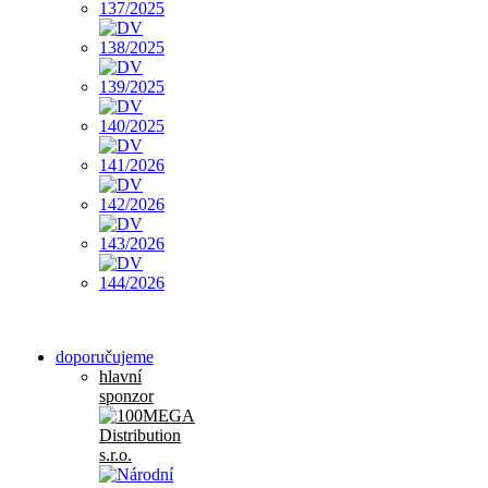
doporučujeme
hlavní
sponzor