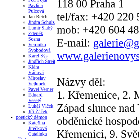
118 00 Praha 1
Pavlína
Pulcová
tel/fax: +420 220
Jan Reich
Jindra Schulz
mob: +420 604 48
Lumír Slabý
Zdeněk
Sosna
E-mail:
galerie@g
Veronika
Svobodová
www.galerienovys
Karel Sýs
Jindřich Štreit
Klára
Váňová
Miroslav
Názvy děl:
Vejlupek
Pavel Verner
1. Křemenice, 2. 
Eduard
Veselý
Západ slunce nad 
Lukáš Vlček
Jiří Žáček
poetický démon
obděnické hospodě
Kateřina
Jirečková
Křemenici, 9. Svě
Catalinka