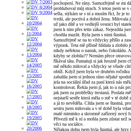
pochopení. Ne rány. Samozřejmě se mi dá
prohluboval můj strach. S tetou jsem se v 
sešla, stýkám se s ní a musím říct, že je to 
tvrdá, ale poctivá a dobrá žena. Milovala
už jako dítě a ve vedlejší vesnici byl state
jsem k nim přes tetin zákaz. Nejezdila jse
chodila mazlit. Byla jsem s nimi štastná.
Samozřejmě se na to vždycky přišlo a zas
výprask. Teta mě přísně hlídala a zlobilo ji
nikdy neřeknu o nanuk, nebo čokoládu. A
kdyby se zlobila?? Nemám přece otravova
říkával táta. Pamatuji si jak hrozně jsem c
mě někdo miloval a vždycky se všude cíti
obtíž. Když jsem byla ve druhém ročník
zabalila jsem si jednou ráno nějaké spodní
jela na sociální úřad za paní která nás měl
kontrolovat. Řekla jsem jí, jak to u nás pr
jak jsem za prohřešky trestaná. Poslala mě
nejstarší sestře která měla o mě v té době
a já to nevěděla. Cítila jsem se štastná, pr
sestru jsem milovala a v té době byla vda
malé miminko a skromně zařízený nový b
Přivezli mě k ní a mohla jsem zůstat než s
věci na sociálce.
Nějakou dobu jsem byla štastná, ale brzy