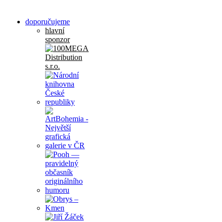
doporučujeme
hlavní
sponzor