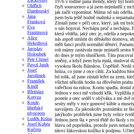
Žáčkoviny
1976 v rodině pana Bendy, který byl hor
Oldřich
čtyři sourozence a já jsem nejmladší z ni
Damborský
jak začít vzpomínat. Máma od nás odešla,
Jana
jsem byla ještě hodně malinká a nepamatuji
Franková
Zůstali jsme v péči otce, který, jak mi byl
Eva
o nás bojoval. Nechápu proč a nechápu, ž
Frantinová
která věděla, jaký otec je, odešla a nepoku
Alice
nás aspoň umístit do dětského domova, 
Hekrdlová
měli šanci prožít normální dětství. Pamatuji
Jaroslav
roli mámy zastávala moje nejstarší sestra 
Holoubek
do dnes je mým sluníčkem. Táta pracoval
Petr Chmel
směny, a když jsem byla malá, studoval d
Pavol Janík
vysokou školu Bánskou. Úspěšně. Nedá s
Josef
hrůza, co jsme z otce cítili. Za každou hl
Jarolímek
bil tolik, až jsme zůstali ležet na zemi, kle
František
všichni několik hodin na dřevěném prahu 
Kindl
vařečkou na rukou. Komu spadla, dostal 
Břetislav
Jednou v noci mě vzbudil křik. Vyplížila 
Kotyza
postele a otec seděl v obýváku a mé dvě ne
Koule,
sestry měly v ruce gumové káble a musely
libeňský
navzájem. Za jakoukoliv poznámku ze ško
plynojem
jakýkoliv prohřešek jsme byly velice tvrdě 
Luděk Krása
Jednou jsem šla v první třídě do školy s r
Josef Kobra
hlavu od popelníku, protože jsem nenachy
Kučera
tátovi žákovskou knížku k podpisu. Učitel