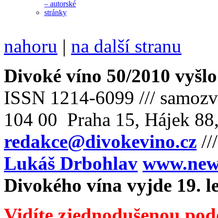
nahoru
|
na další stranu
Divoké víno 50/2010 vyšlo
ISSN 1214-6099 /// samozv
104 00 Praha 15, Hájek 88,
redakce@divokevino.cz
//
Lukáš Drbohlav
www.newm
Divokého vína vyjde 19. l
Vidíte zjednodušenou pod