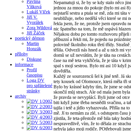
Pavlína
Nepamatuji si, že by se kdy stalo něco jin
Vítková
jednou za mnou do pokoje (bylo mi asi 8)
Lukáš Vlček
nejstarší sestra a ptala se mě, zda mi táta v
Jiří V.
neubližuje, nebo nedělá věci které se mi ne
Vyorálek
řekla jsem, že ne, protože jsem opravdu n
Zora Wildová
nic špatného na tom, že mě uspává hlazen
Jiří Žáček
Nějakou dobu po tomto rozhovoru přijeli 
poetický démon
příbuzní a řekli mi, že pojedu na prázdnin
Martin
polovině školního roku třetí třídy. Strašně
Honzák
těšila. Odvezli nás hned a až u nich mi vysv
přílohy
domů se už nevrátím, že je táta na cestách
Diskuse
čase na mě teta vykřičela, že je táta v krim
informace
spal s mojí sestrou. Bylo mi asi 10 když j
Profil
dověděla.
časopisu
Každý ze sourozenců šel k jiné tetě. Já sk
Loga DV
tety kousek od Olomouce, která měla tři sta
pro spřátelené
Bylo by krásné kdyby tím, že jsme se ods
stránky
skončil můj strach. Ale od mala jsem byla
archiv
že pravda se nevyplácí. Byli jsme od otc
biti když jsme třeba nesnědli svačinu, a ta
tajila i tetě a jídlo vyhazovala. Přišla na to
mě. Jí to nemám za zlé, s odstupem času 
zjistila, že teta-přestože mě bila taky hod
nespravedlivě, vím, že to dělala ze strach
nebyla jako moji rodiče. POtřebovali jsme