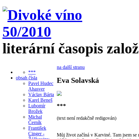
literární časopis zalo
na další stranu
***
obsah čísla
Eva Solavská
Pavel Hudec
Ahasver
Václav Bárta
Karel Beneš
***
Lubomír
Brožek
Michal
(text není redakčně redigován)
Černík
František
Cinger -
Můj život začíná v Karviné. Tam jsem se 