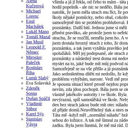
Alena
všimla a já jí řekla, od čeho to mám - táta
Kučerová
hodil popelník - ale nic se nedělo. Bála js
Michael
natolik, že jsem měla strach mu říct, že po
Lorenc
školy nějaké pomůcky, nebo obal, cokoliv
Emil
samozřejmě tím se problém prohluboval. B
Machálek
poznámky. Další bití. Jednou jsme si měli
Lukáš Mano
přinést pravítko, ale protože jsem to neřekl
Tomáš Mazal
strachu, že se rozčílí, neměla jsem ho. A v
Jan Musil
jsem dostala hrozný strach z toho, že dos
Leopold F.
poznámku, a tak jsem vytáhla pravítko j
Němec
spolužáků. Měl jej podepsané, ale strach z
Miroslav
poznámky a následný trest doma mi nedov
Paleček
myslet na to, jaké bude mít můj podvod n
Rostislav
Samozřejmě se na vše přišlo a já poznámk
Říha
Jako sedmiletému dítěti mi nedošlo, že kd
Lumír Slabý
problému vyhýbám, naroste. Vedl mě prost
Eva Solavská
Je spousta situací které prostě nejdou pops
Zdeněk
nevím, zda jdou pochopit. Bála jsem se ot
Sosna
vlastně jakékoliv autority i ve škole. Byla
Dušan Spáčil
nevýrazná, spíš samotářská ve škole. Neb
Vladimír
den bez strach jakou bude mít otec nálad
Stibor
až přijde domů.Neuvěřitelný tlak a stres n
Karel Sýs
Táta mě -když měl ,,normální náladu" brá
Stanislav
sebou do ložnice. A tak mě šimral za záde
Vávra
zadku. Byla jsem štastná, že mě má rád. D