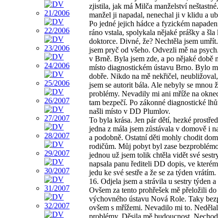
zjistila, jak má Milča manželství neštastné.
manžel ji napadal, nenechal ji v klidu a ubl
Po jedné jejich hádce a fyzickém napaden
ráno vstala, spolykala nějaké prášky a šla 
doktorce. Divné, že? Nechtěla jsem umřít.
jsem pryč od všeho. Odvezli mě na psych
v Brně. Byla jsem zde, a po nějaké době m
místo diagnostickém ústavu Brno. Bylo m
dobře. Nikdo na mě nekřičel, neubližoval,
jsem se autorit bála. Ale nebyly se mnou 
problémy. Nevadily mi ani mříže na okne
tam bezpečí. Po zákonné diagnostické lhů
našli místo v DD Plumlov.
To byla krása. Jen pár dětí, hezké prostřed
jedna z mála jsem zůstávala v domově i 
a podobně. Ostatní děti mohly chodit do
rodičům. Můj pobyt byl zase bezproblém
jednou už jsem tolik chtěla vidět své sestr
napsala panu řediteli DD dopis, ve kterém 
jedu ke své sestře a že se za týden vrátím
16. Odjela jsem a strávila u sestry týden a 
Ovšem za tento prohřešek mě přeložili do
výchovného ústavu Nová Role. Taky bezpe
ovšem s mřížemi. Nevadilo mi to. Neděla
problémy. Děsila mě budoucnost. Nechod