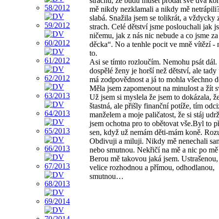
strachu, že budu muset prodat své dva kon
mě nikdy nezklamali a nikdy mě netrápili
slabá. Snažila jsem se tolikrát, a vždycky z
strach. Celé dětství jsme poslouchali jak 
ničemu, jak z nás nic nebude a co jsme za 
děcka“. No a tenhle pocit ve mně vítězí -
to.
Asi se tímto rozloučím. Nemohu psát dál.
dospělé ženy je horší než dětství, ale tady 
má zodpovědnost a já to mohla všechno dě
Měla jsem zapomenout na minulost a žít sv
Už jsem si myslela že jsem to dokázala, ž
štastná, ale přišly finanční potíže, tím odci
manželem a moje paličatost, že si stáj udr
jsem ochotna pro to obětovat vše.Byl to p
sen, když už nemám děti-mám koně. Roz
Obdivuji a miluji. Nikdy mě nenechali s
nebo smutnou. Nekřičí na mě a nic po mě 
Berou mě takovou jaká jsem. Ustrašenou,
velice rozhodnou a přímou, odhodlanou,
smutnou…