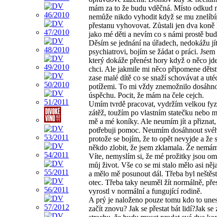
mám za to že budu vděčná. Místo odkud
nemůže nikdo vyhodit když se mu znelíb
přestanu vyhovovat. Zůstali jen dva koně 
jako mé děti a nevím co s námi prostě bud
Děsím se jednání na úřadech, nedokážu jí
psychiatrovi, bojím se žádat o práci. Jsem
který dokáže přenést hory když o něco jd
chci. Ale jakmile mi něco připomene dětst
zase malé dítě co se snaží schovávat a uté
potížemi. To mi vždy znemožnilo dosáhn
úspěchu. Pocit, že mám na čele cejch.
Umím tvrdě pracovat, vydržím velkou fy
zátěž, toužím po vlastním statečku nebo m
mě a mé koníky. Ale neumím jít a přiznat,
potřebuji pomoc. Neumím dosáhnout svéh
protože se bojím, že to opět nevyjde a že 
někdo zlobit, že jsem zklamala. Že nemám
Víte, nemyslím si, že mé prožitky jsou o
můj život. Vše co se mi stalo mělo asi ně
a mělo mě posunout dál. Třeba byl neštěst
otec. Třeba taky neuměl žít normálně, pře
vyrostl v normální a fungující rodině.
A prý je naloženo pouze tomu kdo to unes
začít znovu? Jak se přestat bát lidí?Jak se 