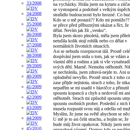
na vycházky. Hrála jsem na kytaru a zúča
se vystoupení a podobně s velkým úspěc
strašidlo budoucnosti bylo hrozné. Co bud
Kdo se o mě postará?? Kdo mi pomůže?
se přece před příbuznými ukázat a říct, ž
dělat. Nevím jak žít ,,venku“.
Byla jsem skoro plnoletá, měla jsem přítel
netušila kolik stojí rohlík nebo co dělat v
normálních životních situacích.
Asi se nebudu rozepisovat dál. Prostě celé
dospívání jsem snila o tom, jak se vdám a
vlastní děti a rodinu a jak si vše vynahrad
svých dětí. Marně. Nemohu otěhotnět. Ni
se nechránila, jsem zdravá-nejde to. Ani 
oplodnění nevyšlo. Prostě strach z toho c
zase přijde nejistota, strach z toho, že nik
nepatřím se mi usadil v hlavičce a přinutil
spoustu kopanců a chyb a nedovolí mi ani
otěhotnět. Strach mi způsobil spoustu utrp
spoustu osobních proher. Poslední z nich
musela rozpustit svou stáj a odešla od mu
Myslím, že jsme na světě abychom se něco
U mě je to asi čelit strachu, a bojím se, že
bude můj život opakovat. Nikdy jsem ne
opravdové zázemí. Domov kdy se necítím,