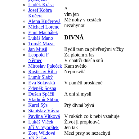
Luděk Krása
A
Josef Kobra
vím jen
Kučera
Mé nohy v cestách
Alena Kučerová
nezahynou
Michael Lorenc
Emil Machálek
DIVNÁ
Lukáš Mano
Tomáš Mazal
Jan Musil
Bydlí tam za přivřenými víčky
Leopold F.
Za plotem z řas
Němec
V chatrči duší a snů
Miroslav Paleček
Kam světlo
Rostislav Říha
Neprosvítá
Lumír Slabý
Eva Solavská
V paměti prosklené
Zdeněk Sosna
Dušan Spáčil
A oni si myslí
Vladimír Stibor
Karel Sýs
Prý divná bývá
Stanislav Vávra
Pavlína Vítková
V rukách co k nebi vztahuje
Lukáš Vlček
Život ji proplouvá
Jiří V. Vyorálek
Jen tak
Zora Wildová
Mezi prsty se nezachytí
Jiří Žáček