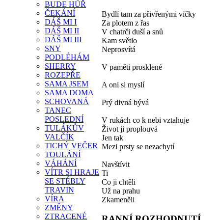
BUDE HŮŘ
ČEKÁNÍ
Bydlí tam za přivřenými víčky
DÁŠ MI I
Za plotem z řas
DÁŠ MI II
V chatrči duší a snů
DÁŠ MI III
Kam světlo
SNY
Neprosvítá
PODLÉHÁM
SHERRY
V paměti prosklené
ROZEPŘE
SAMA JSEM
A oni si myslí
SAMA DOMA
SCHOVANÁ
Prý divná bývá
TANEC
POSLEDNÍ
V rukách co k nebi vztahuje
TULÁKŮV
Život ji proplouvá
VALČÍK
Jen tak
TICHÝ VEČER
Mezi prsty se nezachytí
TOULÁNÍ
VÁHÁNÍ
Navštívit
VÍTR SI HRAJE
Ti
SE STÉBLY
Co ji chtěli
TRAVIN
Už na prahu
VÍRA
Zkameněli
ZMĚNY
ZTRACENÉ
RANNÍ ROZHODNUTÍ