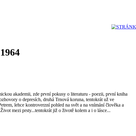
 1964
ckou akademii, zde první pokusy o literaturu - poezii, první kniha
ozhovory o depresích, druhá Trnová koruna, tentokrát už ve
etrem, lehce kontroverzní pohled na svět a na vnímání člověka a
 Život mezi prsty...tentokrát již o životě kolem a i o lásce...