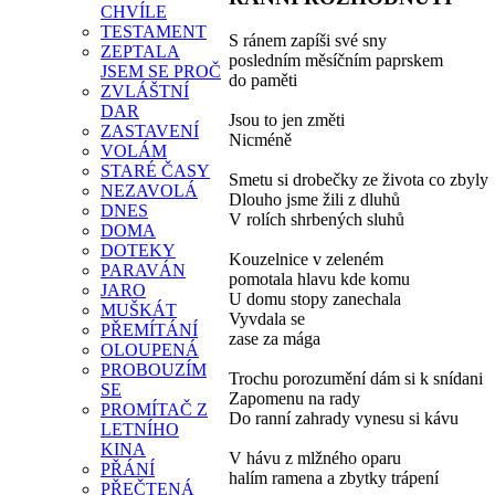
CHVÍLE
TESTAMENT
S ránem zapíši své sny
ZEPTALA
posledním měsíčním paprskem
JSEM SE PROČ
do paměti
ZVLÁŠTNÍ
DAR
Jsou to jen změti
ZASTAVENÍ
Nicméně
VOLÁM
STARÉ ČASY
Smetu si drobečky ze života co zbyly
NEZAVOLÁ
Dlouho jsme žili z dluhů
DNES
V rolích shrbených sluhů
DOMA
DOTEKY
Kouzelnice v zeleném
PARAVÁN
pomotala hlavu kde komu
JARO
U domu stopy zanechala
MUŠKÁT
Vyvdala se
PŘEMÍTÁNÍ
zase za mága
OLOUPENÁ
PROBOUZÍM
Trochu porozumění dám si k snídani
SE
Zapomenu na rady
PROMÍTAČ Z
Do ranní zahrady vynesu si kávu
LETNÍHO
KINA
V hávu z mlžného oparu
PŘÁNÍ
halím ramena a zbytky trápení
PŘEČTENÁ