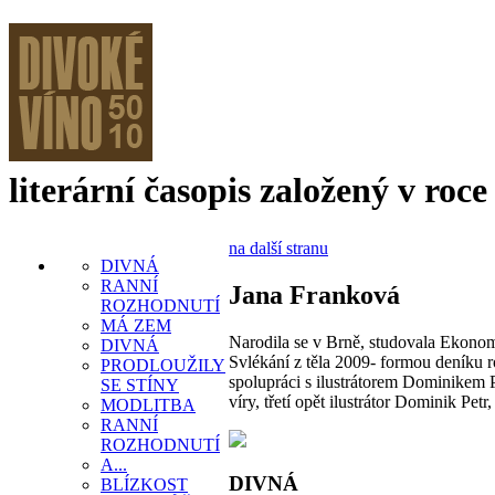
literární časopis založený v roce
na další stranu
DIVNÁ
RANNÍ
Jana Franková
ROZHODNUTÍ
MÁ ZEM
Narodila se v Brně, studovala Ekonomi
DIVNÁ
Svlékání z těla 2009- formou deníku r
PRODLOUŽILY
spolupráci s ilustrátorem Dominikem P
SE STÍNY
víry, třetí opět ilustrátor Dominik Petr,
MODLITBA
RANNÍ
ROZHODNUTÍ
A...
DIVNÁ
BLÍZKOST