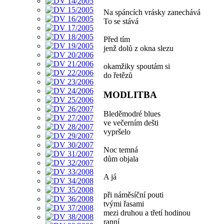
Na spáncích vrásky zanechává
To se stává
Před tím
jenž dolů z okna slezu
okamžiky spoutám si
do řetězů
MODLITBA
Bleděmodré blues
ve večerním dešti
vypršelo
Noc temná
dům objala
A já
při náměsíční pouti
tvými řasami
mezi druhou a třetí hodinou
ranní