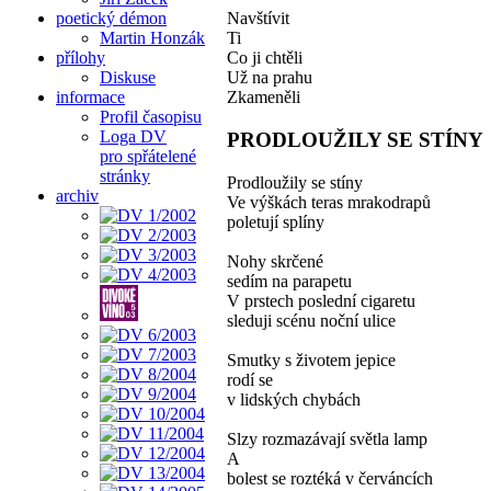
poetický démon
Navštívit
Martin Honzák
Ti
přílohy
Co ji chtěli
Diskuse
Už na prahu
informace
Zkameněli
Profil časopisu
Loga DV
PRODLOUŽILY SE STÍNY
pro spřátelené
stránky
Prodloužily se stíny
archiv
Ve výškách teras mrakodrapů
poletují splíny
Nohy skrčené
sedím na parapetu
V prstech poslední cigaretu
sleduji scénu noční ulice
Smutky s životem jepice
rodí se
v lidských chybách
Slzy rozmazávají světla lamp
A
bolest se roztéká v červáncích