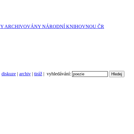
diskuze
|
archiv
|
tiráž
| vyhledávání: