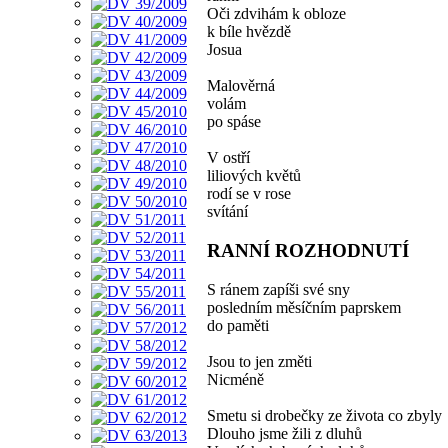
Oči zdvihám k obloze
k bíle hvězdě
Josua
Malověrná
volám
po spáse
V ostří
liliových květů
rodí se v rose
svítání
RANNÍ ROZHODNUTÍ
S ránem zapíši své sny
posledním měsíčním paprskem
do paměti
Jsou to jen změti
Nicméně
Smetu si drobečky ze života co zbyly
Dlouho jsme žili z dluhů