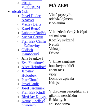
PŘED
MÁ ZEM
VEČEREM
obsah čísla
Vůně pryskyřic
Pavel Hudec
odchází dýmem
Ahasver
k oblakům
Václav Bárta
Karel Beneš
V hnízdech černých čápů
Lubomír Brožek
spí má zem
Michal Černík
Kotníky svázané
František Cinger
Netuší
- Žáčkoviny
Volná je
Oldřich
Dávno
Damborský
Jana Franková
V knize zamčené
Eva Frantinová
houslovými klíči
Alice Hekrdlová
ztichl hlas
Jaroslav
violy
Holoubek
Domovu zpívala
Petr Chmel
Kde jsi
Pavol Janík
Josef Jarolímek
V divokém panoptiku víry
František Kindl
nikomu nescházím
Břetislav Kotyza
Řekla bych
Koule, libeňský
ani sobě sama
plynojem