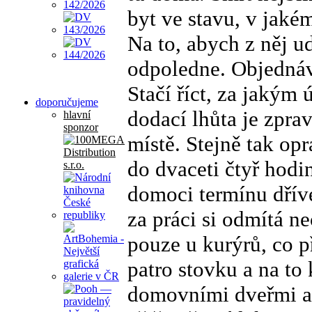
byt ve stavu, v jakém
Na to, abych z něj u
odpoledne. Objednáv
Stačí říct, za jakým 
doporučujeme
dodací lhůta je zpra
hlavní
sponzor
místě. Stejně tak op
do dvaceti čtyř hodi
domoci termínu dříve 
za práci si odmítá n
pouze u kurýrů, co p
patro stovku a na to
domovními dveřmi a 