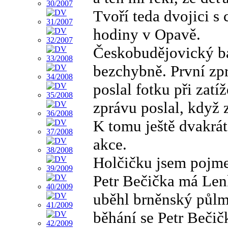
Tvoří teda dvojici 
hodiny v Opavě.
Českobudějovický ba
bezchybně. První zpr
poslal fotku při zat
zprávu poslal, když 
K tomu ještě dvakrát
akce.
Holčičku jsem pojme
Petr Bečička má Len
uběhl brněnský půlm
běhání se Petr Bečič