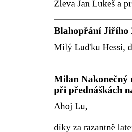
Zleva Jan Lukeš a pr
Blahopřání Jiřího
Milý Luďku Hessi, dík
Milan Nakonečný m
při přednáškách na
Ahoj Lu,
díky za razantně lat