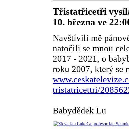
Třistatřicetři vys
10. března ve 22:0
Navštívili mě pánov
natočili se mnou cel
2017 - 2021, o babyb
roku 2007, který se m
www.ceskatelevize.c
tristatricettri/2085
Babydědek Lu