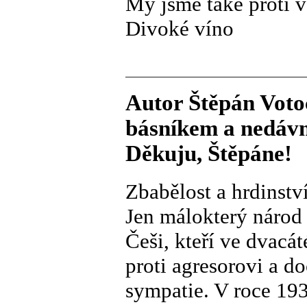
My jsme také proti v
Divoké víno
Autor Štěpán Voto
básníkem a nedávn
Děkuju, Štěpáne!
Zbabělost a hrdinstv
Jen málokterý národ 
Češi, kteří ve dvacát
proti agresorovi a d
sympatie. V roce 19