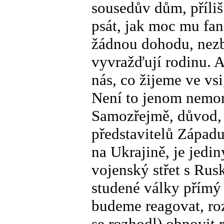
sousedův dům, příli
psát, jak moc mu fan
žádnou dohodu, nezbý
vyvražďují rodinu. A
nás, co žijeme ve vsi
Není to jenom nemorá
Samozřejmě, důvod, 
představitelů Západ
na Ukrajině, je jedi
vojenský střet s Rus
studené války přímý 
budeme reagovat, roz
se rozhodl) obnovit 