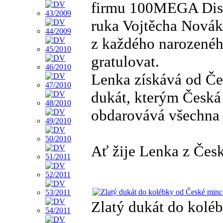
firmu 100MEGA Distr
ruka Vojtěcha Nová
z každého narozenéh
gratulovat.
Lenka získává od Č
dukát, kterým Česká
obdarovává všechna 
Ať žije Lenka z Čes
Zlatý dukát do kolé