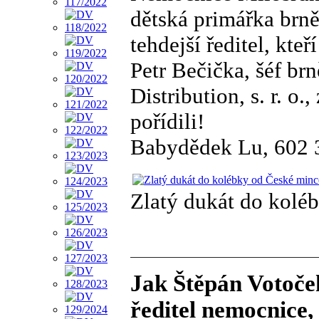
dětská primářka brn
tehdejší ředitel, kte
Petr Bečička, šéf b
Distribution, s. r. o
pořídili!
Babydědek Lu, 602 
Zlatý dukát do koléb
Jak Štěpán Votoček
ředitel nemocnice