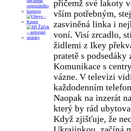
přičemž své lakoty v
vším potřebným, stej
zasviněná linka i ne
voní. Visí zrcadlo, s
židlemi z Ikey překv
pratetě s podsedáky
Komunikace s centry
vázne. V televizi vi
každodenním telefon
Naopak na inzerát na
který by rád ubytov
Když zjišťuje, že ne
Ukrajinkou, začíná m