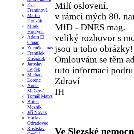
Milí oslovení,
Eva
Frantinová
v rámci mých 80. nar
Martin
Honzák
MfD - DNES mag.
Mirek
Huptych
veliký rozhovor s mo
Adam El
Chaar
jsou u toho obrázky!
Zdeněk Janas
František
Omlouvám se těm adr
Kašpárek
Jaroslav
tuto informaci podru
Lejček
Michael
Zdraví
Lorenc
Aneta
IH
Mašková
Tomáš Matys
Bořek
Mezník
Jiří Novák
Václav
Odradovec
Rostislav
Ve Slezské nemocni
Opršal