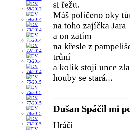
si řežu.
Máš políčeno oky tů
na toho zajíčka Jara
a on zatím
na křesle z pampeliš
trůní
a kolik stojí unce zla
houby se stará...
Dušan Spáčil mi po
Hráči