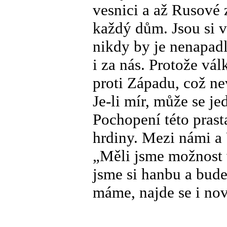
vesnici a až Rusové
každý dům. Jsou si v
nikdy by je nenapadlo
i za nás. Protože vá
proti Západu, což nev
Je-li mír, může se je
Pochopení této prast
hrdiny. Mezi námi a 
„Měli jsme možnost 
jsme si hanbu a bud
máme, najde se i no