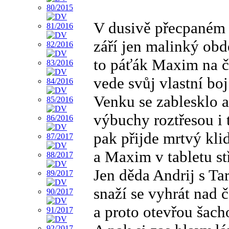
V dusivě přecpaném
září jen malinký obd
to páťák Maxim na č
vede svůj vlastní boj
Venku se zablesklo a
výbuchy roztřesou i 
pak přijde mrtvý kli
a Maxim v tabletu stříl
Jen děda Andrij s Ta
snaží se vyhrát nad 
a proto otevřou šach