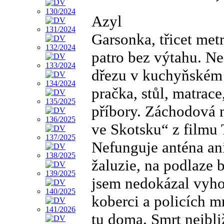
Azyl
Garsonka, třicet metr
patro bez výtahu. N
dřezu v kuchyňském 
pračka, stůl, matrace
příbory. Záchodová 
ve Skotsku“ z filmu 
Nefunguje anténa ani 
žaluzie, na podlaze b
jsem nedokázal vyhod
koberci a policích m
tu doma. Smrt nejbli