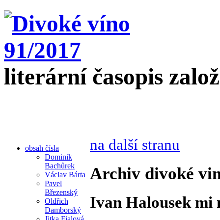
literární časopis zalo
na další stranu
obsah čísla
Dominik
Bachůrek
Archiv divoké vin
Václav Bárta
Pavel
Březenský
Ivan Halousek mi 
Oldřich
Damborský
Jitka Fialová