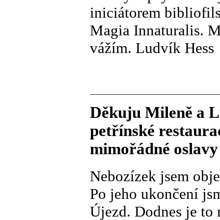
iniciátorem bibliofi
Magia Innaturalis. M
vážím. Ludvík Hess
Děkuju Mileně a 
petřínské restaur
mimořádné oslavy 
Nebozízek jsem objev
Po jeho ukončení jsm
Újezd. Dodnes je to 