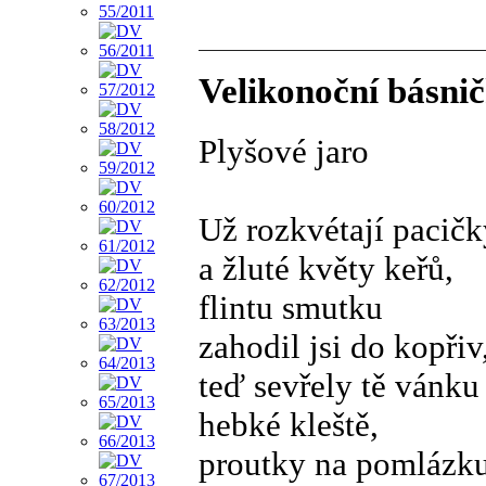
Velikonoční básni
Plyšové jaro
Už rozkvétají pacičk
a žluté květy keřů,
flintu smutku
zahodil jsi do kopřiv
teď sevřely tě vánku
hebké kleště,
proutky na pomlázk