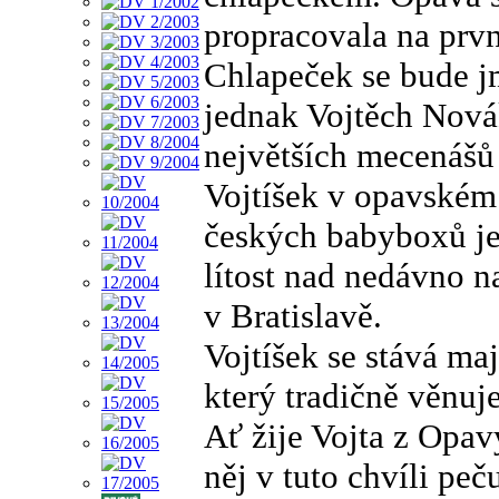
propracovala na prv
Chlapeček se bude j
jednak Vojtěch Nová
největších mecenášů
Vojtíšek v opavském 
českých babyboxů je
lítost nad nedávno 
v Bratislavě.
Vojtíšek se stává ma
který tradičně věnuj
Ať žije Vojta z Opav
něj v tuto chvíli peč