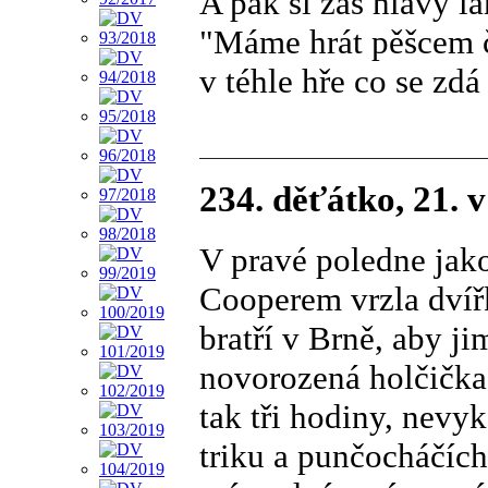
A pak si zas hlavy l
"Máme hrát pěšcem 
v téhle hře co se zdá
234. děťátko, 21. 
V pravé poledne jak
Cooperem vrzla dví
bratří v Brně, aby ji
novorozená holčička.
tak tři hodiny, nevy
triku a punčocháčíc