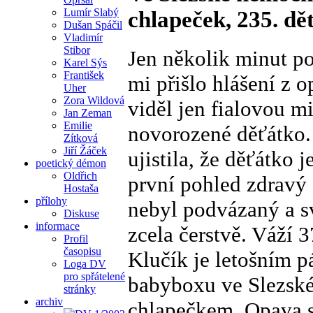
Lumír Slabý
chlapeček, 235. d
Dušan Spáčil
Vladimír
Stibor
Jen několik minut po
Karel Sýs
František
mi přišlo hlášení z 
Uher
Zora Wildová
viděl jen fialovou m
Jan Zeman
Emilie
novorozené děťátko.
Zítková
Jiří Žáček
ujistila, že děťátko 
poetický démon
Oldřich
první pohled zdravý 
Hostaša
přílohy
nebyl podvázaný a sv
Diskuse
informace
zcela čerstvě. Váží 
Profil
časopisu
Klučík je letošním 
Loga DV
pro spřátelené
babyboxu ve Slezsk
stránky
archiv
chlapečkem. Opava 