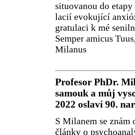
situovanou do etapy 
lacií evokující anxió
gratulaci k mé seniln
Semper amicus Tuus
Milanus
Profesor PhDr. Mi
samouk a můj vysok
2022 oslaví 90. na
S Milanem se znám o
články o psychoanal