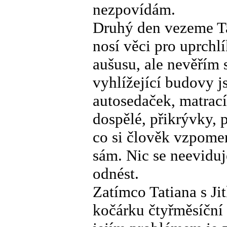
nezpovídám.
Druhý den vezeme Tat
nosí věci pro uprchl
aušusu, ale nevěřím
vyhlížející budovy j
autosedaček, matrací,
dospělé, přikrývky, p
co si člověk vzpomen
sám. Nic se neeviduje
odnést.
Zatímco Tatiana s Jit
kočárku čtyřměsíční 