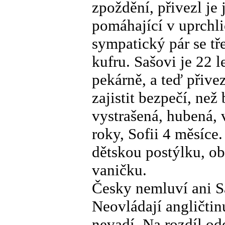
zpoždění, přivezl je
pomáhající v uprchli
sympatický pár se t
kufru. Sašovi je 22 
pekárně, a teď přive
zajistit bezpečí, než
vystrašená, hubená,
roky, Sofii 4 měsíc
dětskou postýlku, ob
vaničku.
Česky nemluví ani Sa
Neovládají angličtinu
nevadí. Na rozdíl ode