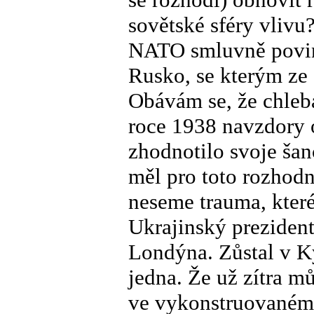
sovětské sféry vlivu
NATO smluvně povinn
Rusko, se kterým ze 
Obávám se, že chleb
roce 1938 navzdory 
zhodnotilo svoje šan
měl pro toto rozhodnu
neseme trauma, které
Ukrajinský prezident
Londýna. Zůstal v Ky
jedna. Že už zítra m
ve vykonstruovaném 