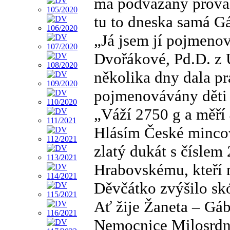
má podvázaný prováz
tu to dneska samá Gá
„Já jsem jí pojmeno
Dvořákové, Pd.D. z Ú
několika dny dala pr
pojmenovávány děti
„Váží 2750 g a měří
Hlásím České mincov
zlatý dukát s číslem
Hrabovskému, kteří 
Děvčátko zvýšilo skó
Ať žije Žaneta – Gáb
Nemocnice Milosrdný