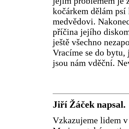
jejím problémem je z
kočárkem dělám psí 
medvědovi. Nakonec 
příčina jejího diskom
ještě všechno nezap
Vracíme se do bytu, 
jsou nám vděční. Nev
Jiří Žáček napsal.
Vzkazujeme lidem v 