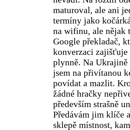
maturoval, ale ani j
termíny jako kočárká
na wifinu, ale něja
Google překladač, kt
konverzaci zajišťuje
plynně. Na Ukrajině 
jsem na přivítanou k
povídat a mazlit. K
žádné hračky nepřive
především strašně una
Předávám jim klíče a
sklepě místnost, kam