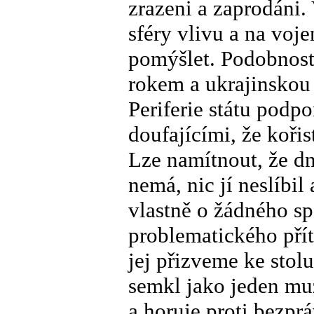
zrazeni a zaprodáni.
sféry vlivu a na vo
pomýšlet. Podobnos
rokem a ukrajinskou 
Periferie státu podpo
doufajícími, že kořis
Lze namítnout, že d
nemá, nic jí neslíbil
vlastně o žádného s
problematického přít
jej přizveme ke stol
semkl jako jeden muž
a horuje proti bezpr