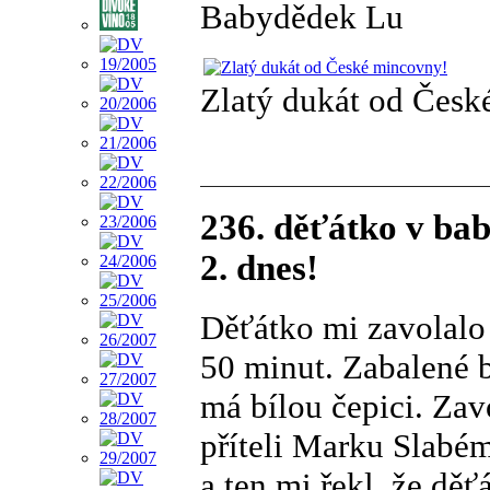
Babydědek Lu
Zlatý dukát od Česk
236. děťátko v ba
2. dnes!
Děťátko mi zavolalo
50 minut. Zabalené 
má bílou čepici. Zav
příteli Marku Slabé
a ten mi řekl, že děť