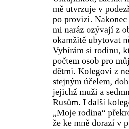
mě utvrzuje v podezře
po provizi. Nakonec 
mi naráz ozývají z o
okamžitě ubytovat ně
Vybírám si rodinu, k
počtem osob pro můj
dětmi. Kolegovi z ne
stejným účelem, doh
jejichž muži a sedmná
Rusům. I další koleg
„Moje rodina“ překr
že ke mně dorazí v 