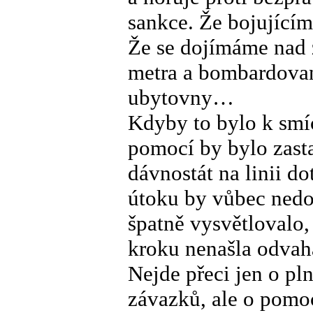
sankce. Že bojující
Že se dojímáme nad z
metra a bombardovan
ubytovny…
Kdyby to bylo k smíc
pomocí by bylo zast
dávnostát na linii d
útoku by vůbec nedoš
špatně vysvětlovalo,
kroku nenašla odvaha
Nejde přeci jen o pl
závazků, ale o pomoc