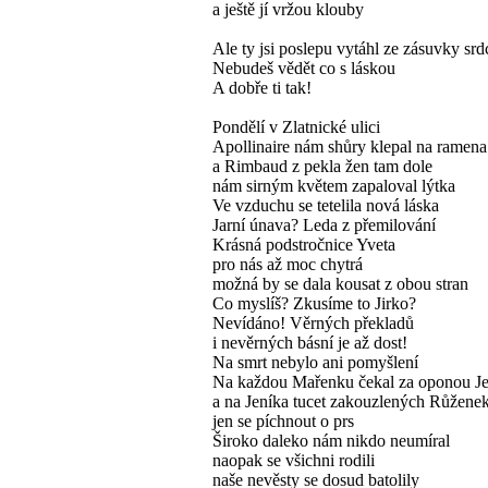
a ještě jí vržou klouby
Ale ty jsi poslepu vytáhl ze zásuvky sr
Nebudeš vědět co s láskou
A dobře ti tak!
Pondělí v Zlatnické ulici
Apollinaire nám shůry klepal na ramena
a Rimbaud z pekla žen tam dole
nám sirným květem zapaloval lýtka
Ve vzduchu se tetelila nová láska
Jarní únava? Leda z přemilování
Krásná podstročnice Yveta
pro nás až moc chytrá
možná by se dala kousat z obou stran
Co myslíš? Zkusíme to Jirko?
Nevídáno! Věrných překladů
i nevěrných básní je až dost!
Na smrt nebylo ani pomyšlení
Na každou Mařenku čekal za oponou Je
a na Jeníka tucet zakouzlených Růžene
jen se píchnout o prs
Široko daleko nám nikdo neumíral
naopak se všichni rodili
naše nevěsty se dosud batolily