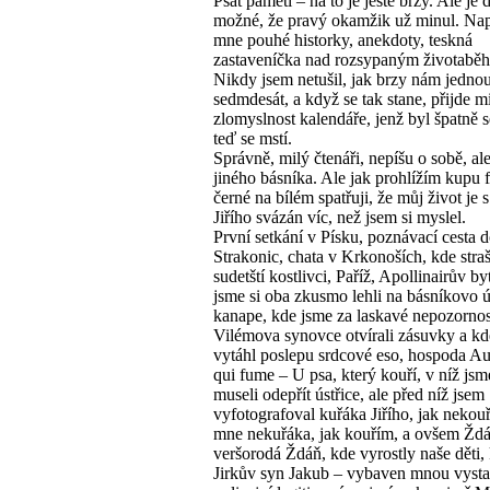
Psát paměti – na to je ještě brzy. Ale je 
možné, že pravý okamžik už minul. Nap
mne pouhé historky, anekdoty, teskná
zastaveníčka nad rozsypaným životabě
Nikdy jsem netušil, jak brzy nám jedno
sedmdesát, a když se tak stane, přijde mi
zlomyslnost kalendáře, jenž byl špatně 
teď se mstí.
Správně, milý čtenáři, nepíšu o sobě, ale
jiného básníka. Ale jak prohlížím kupu f
černé na bílém spatřuji, že můj život je 
Jiřího svázán víc, než jsem si myslel.
První setkání v Písku, poznávací cesta 
Strakonic, chata v Krkonoších, kde straš
sudetští kostlivci, Paříž, Apollinairův by
jsme si oba zkusmo lehli na básníkovo 
kanape, kde jsme za laskavé nepozornos
Vilémova synovce otvírali zásuvky a kde
vytáhl poslepu srdcové eso, hospoda Au
qui fume – U psa, který kouří, v níž jsm
museli odepřít ústřice, ale před níž jsem
vyfotografoval kuřáka Jiřího, jak nekouř
mne nekuřáka, jak kouřím, a ovšem Ždá
veršorodá Ždáň, kde vyrostly naše děti,
Jirkův syn Jakub – vybaven mnou vyst