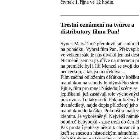
čtvrtek 1. října ve 12 hodin.
Trestní oznámení na tvůrce a
distributory filmu Pan!
Synek Matyáš mě přemluvil, ať s ním jd
na pohádku. Vybral film Pan. Překvapil
ve velkém sále je nás diváků jen asi desí
Nicméně jsem si již dříve na internetu př
na premiéře byl i Jiří Menzel se svojí d
nedcerkou, a tak jsem očekával...
Film začíná odložením děťátka v košíku
maminkou na schody londýnského sirot
Ejhle, film pro mne! Následují scény se
jeptiškami, jež zastávají role výchovnýc
pracovnic. To taky sedí! Pak odložený P
dvanáctiletý, najde dopis přiložený jeho
maminkou do košíku. Pokouší se najít s
identitu. Je vykořeněný! Největší námit
odpůrců babyboxů - zase trefa do černé
Pak prodají jeptišky několik chovanců p
kteří se snesou s historickým námořním
čtyřstěžníkem nad sirotčinec. Zvítězí na