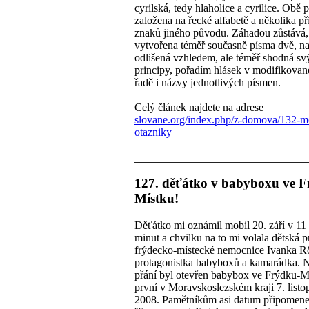
cyrilská, tedy hlaholice a cyrilice. Obě 
založena na řecké alfabetě a několika pr
znaků jiného původu. Záhadou zůstává,
vytvořena téměř současně písma dvě, 
odlišená vzhledem, ale téměř shodná sv
principy, pořadím hlásek v modifikované
řadě i názvy jednotlivých písmen.
Celý článek najdete na adrese
slovane.org/index.php/z-domova/132-m
otazniky
127. děťátko v babyboxu ve F
Místku!
Děťátko mi oznámil mobil 20. září v 11
minut a chvilku na to mi volala dětská 
frýdecko-místecké nemocnice Ivanka R
protagonistka babyboxů a kamarádka. Na
přání byl otevřen babybox ve Frýdku-M
první v Moravskoslezském kraji 7. list
2008. Pamětníkům asi datum připomen