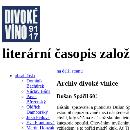
literární časopis zalo
na další stranu
obsah čísla
Dominik
Archiv divoké vinice
Bachůrek
Václav Bárta
Dušan Spáčil 60!
Pavel
Březenský
Oldřich
Básník, spisovatel a publicista Dušan Sp
Damborský
vstoupil nepozorovaně mezi nás šedesát
Jitka Fialová
chvíli, kdy většina z nás už skupinu tét
Eva Frantinová
kategorie opouští. Chováním, myšlením
Martin Honzák
vzhledem je to pořád mladý kluk. Ať Ti 