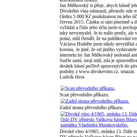
Jan Miškovský si přeje, abych básně jeh
Divokého vína odstranil, přestože ode m
částku 5 000 Kč poukázanou na jeho úč
června 2015. Částku si sám písemně a d
vyžádal a číslo jeho účtu jsem si pochop
taky nevymyslel. Je to málo peněz, ale 
potaz, milí čtenáři, že na publikování ve
Václava Hraběte jsem nikdy nevydělal 
korunu. Je jisté, že od jiného vydavatele
internetu by Jan Miškovský nedostal ani
Suďte sami, moji milí, zda je spravedliv
desítek básní pečlivě upravených do pů
podoby z www.divokevino.cz. smazat.
Ludvík Hess
Scan převodního příkazu.
Zadní strana převodního příkazu.
Divoké víno 4/1965, stránka 13. Dále to
DV přineslo Vaškovu básen Blues na p