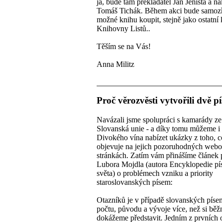
já, bude tam překladatel Jan Jeništa a na
Tomáš Tichák. Během akci bude samoz
možné knihu koupit, stejně jako ostatní
Knihovny Listů..
Těším se na Vás!
Anna Militz
Proč věrozvěsti vytvořili dvě 
Navázali jsme spolupráci s kamarády ze
Slovanská unie - a díky tomu můžeme i
Divokého vína nabízet ukázky z toho, c
objevuje na jejich pozoruhodných web
stránkách. Zatím vám přinášíme článek
Lubora Mojdla (autora Encyklopedie p
světa) o problémech vzniku a priority
staroslovanských písem:
Otazníků je v případě slovanských píse
počtu, původu a vývoje více, než si běž
dokážeme představit. Jedním z prvních o