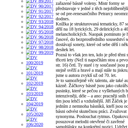
zařazené básně voleny. Mistr formy se
představuje v jedné z těch nejoblíbenějš
se od pre-renesančního Petrarcy neomrz
dodnes.
Knížka je strukturovaná tematicky, 87 s
dělí na 18 lyrických, 29 delirických a 4
melancholických. Naopak pominuto je 
časové, do bezprostředního sousedství s
dostávají sonety, které od sebe dělí i něk
desítek let.
Pozná to však jen ten, kdo je před těmi 
třiceti lety (Než ti napočítám stou a prv
str. 16) četl. Ty staré i ty současné jsou 
stejně svěží a hravé a mají stále tu jiskru
jsme u autora zvyklí už od 70. let.
Je to samozřejmě věc talentu, ale také a
kázně. Žáčkovy básně jsou jako cukrář
pusinky, které se pečou z vyšlehaných 
intenzivněji, déle – a ano: pracněji sníh 
tím jsou lehčí a vzdušnější. Jiří Žáček j
jedním z nemnoha básníků, kteří jsou o
básni odvést skutečnou práci. Zvažovat
synonyma. Poslouchat rytmus. Opakov
posuzovat melodii otevřené či zavřené
samohlásky na konkrétní pozici. Udrže