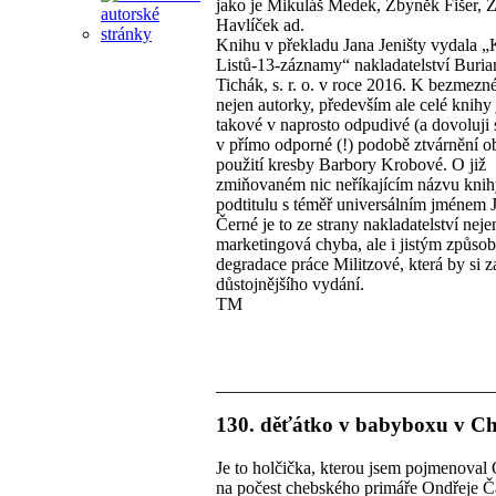
jako je Mikuláš Medek, Zbyněk Fišer, 
Havlíček ad.
Knihu v překladu Jana Jeništy vydala 
Listů-13-záznamy“ nakladatelství Buria
Tichák, s. r. o. v roce 2016. K bezmezn
nejen autorky, především ale celé knihy
takové v naprosto odpudivé (a dovoluji 
v přímo odporné (!) podobě ztvárnění o
použití kresby Barbory Krobové. O již
zmiňovaném nic neříkajícím názvu knih
podtitulu s téměř universálním jménem 
Černé je to ze strany nakladatelství neje
marketingová chyba, ale i jistým způso
degradace práce Militzové, která by si z
důstojnějšího vydání.
TM
130. děťátko v babyboxu v C
Je to holčička, kterou jsem pojmenoval
na počest chebského primáře Ondřeje Č