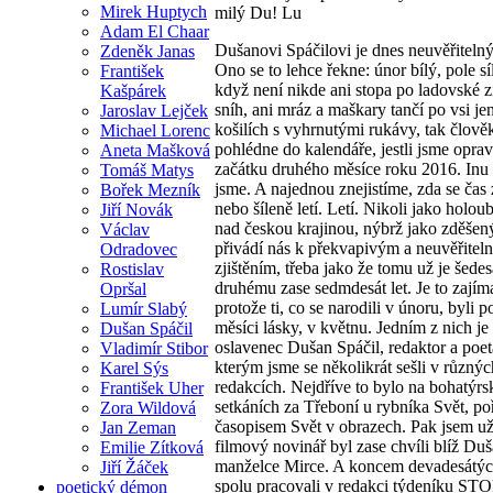
Mirek Huptych
milý Du! Lu
Adam El Chaar
Dušanovi Spáčilovi je dnes neuvěřitelný
Zdeněk Janas
Ono se to lehce řekne: únor bílý, pole síl
František
když není nikde ani stopa po ladovské z
Kašpárek
sníh, ani mráz a maškary tančí po vsi je
Jaroslav Lejček
košilích s vyhrnutými rukávy, tak člov
Michael Lorenc
pohlédne do kalendáře, jestli jsme opra
Aneta Mašková
začátku druhého měsíce roku 2016. Inu
Tomáš Matys
jsme. A najednou znejistíme, zda se čas 
Bořek Mezník
nebo šíleně letí. Letí. Nikoli jako holou
Jiří Novák
nad českou krajinou, nýbrž jako zděšen
Václav
přivádí nás k překvapivým a neuvěřite
Odradovec
zjištěním, třeba jako že tomu už je šedes
Rostislav
druhému zase sedmdesát let. Je to zajím
Opršal
protože ti, co se narodili v únoru, byli p
Lumír Slabý
měsíci lásky, v květnu. Jedním z nich je
Dušan Spáčil
oslavenec Dušan Spáčil, redaktor a poet
Vladimír Stibor
kterým jsme se několikrát sešli v různýc
Karel Sýs
redakcích. Nejdříve to bylo na bohatýr
František Uher
setkáních za Třeboní u rybníka Svět, p
Zora Wildová
časopisem Svět v obrazech. Pak jsem už
Jan Zeman
filmový novinář byl zase chvíli blíž Du
Emilie Zítková
manželce Mirce. A koncem devadesátých
Jiří Žáček
spolu pracovali v redakci týdeníku ST
poetický démon