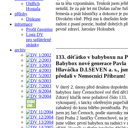
na ta léta vzpomínám. Tenkrát jsem ještě
Oldřich
netušil, že za pár let mi Dušan začne fu
Hostaša
řemesla a psát básničky a dokonce je pu
přílohy
Divokém víně. Přeji mu k dnešním šede
Diskuse
radost z psaní poezie, hodně dobrých přá
informace
pevné zdraví. Jaroslav Holoubek
Profil časopisu
Loga DV
pro spřátelené
stránky
archiv
133. děťátko v babyboxu na P
Babybox nové generace Pavla
Hlaváčka D.I.SEVEN a. s., js
předali v Nemocnici Příbram!
V úterý 2. února před desátou dopolední 
babybox Jany Černochové své třetí děťá
Zdravý klučík nese pořadové číslo 133,
vykoupaný, s laicky ošetřeným pupečn
zabalený do kusu bílého prostěradla. P
jsem jej Jan Černoch, podle starostky m
části Praha 2 Janičky Černochové, na jej
jsme vůbec první babybox na radnici v 