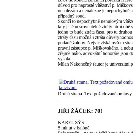
důvod pro naprosté vítězství p. Miškov
nenalézám a nenalezne je nepochybně a
případný soud.
Skončí to nepochybně nenulovým vítěz
kdy jisté nesrovnatelné ztráty utrpí obě 
jednu to bude ztráta času, pro tu druho
ztráty času možná i ztráta důvěryhodnos
podané žaloby. Nejvíc získá ovšem strana
právní zástupce p. Miškovského, a nebu
zřejmě málo, advokátní honoráře jsou d
vysoké.
Milan Nakonečný (autor je univerzitní p
Druhá strana. Text požadované omluvy 
JIŘÍ ŽÁČEK: 70!
KAREL SÝS
5 minut v balóně