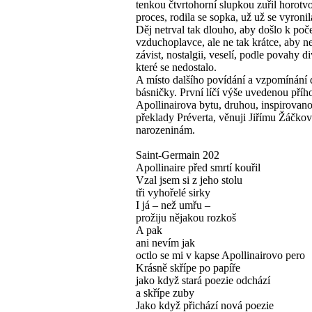
tenkou čtvrtohorní slupkou zuřil horotv
proces, rodila se sopka, už už se vyron
Děj netrval tak dlouho, aby došlo k poč
vzduchoplavce, ale ne tak krátce, aby n
závist, nostalgii, veselí, podle povahy d
které se nedostalo.
A místo dalšího povídání a vzpomínání
básničky. První líčí výše uvedenou příh
Apollinairova bytu, druhou, inspirovan
překlady Préverta, věnuji Jiřímu Žáčkov
narozeninám.
Saint-Germain 202
Apollinaire před smrtí kouřil
Vzal jsem si z jeho stolu
tři vyhořelé sirky
I já – než umřu –
prožiju nějakou rozkoš
A pak
ani nevím jak
octlo se mi v kapse Apollinairovo pero
Krásně skřípe po papíře
jako když stará poezie odchází
a skřípe zuby
Jako když přichází nová poezie