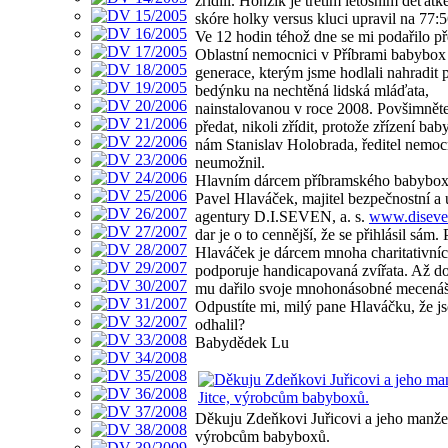
zřídili. Honzík je třetím letošním děťát
skóre holky versus kluci upravil na 77:5
Ve 12 hodin téhož dne se mi podařilo př
Oblastní nemocnici v Příbrami babybox
generace, kterým jsme hodlali nahradit
bedýnku na nechtěná lidská mláďata,
nainstalovanou v roce 2008. Povšimněte
předat, nikoli zřídit, protože zřízení ba
nám Stanislav Holobrada, ředitel nemoc
neumožnil.
Hlavním dárcem příbramského babybox
Pavel Hlaváček, majitel bezpečnostní a
agentury D.I.SEVEN, a. s.
www.diseve
dar je o to cennější, že se přihlásil sám.
Hlaváček je dárcem mnoha charitativních
podporuje handicapovaná zvířata. Až d
mu dařilo svoje mnohonásobné mecenášst
Odpustíte mi, milý pane Hlaváčku, že 
odhalil?
Babydědek Lu
Děkuju Zdeňkovi Juřicovi a jeho manžel
výrobcům babyboxů.