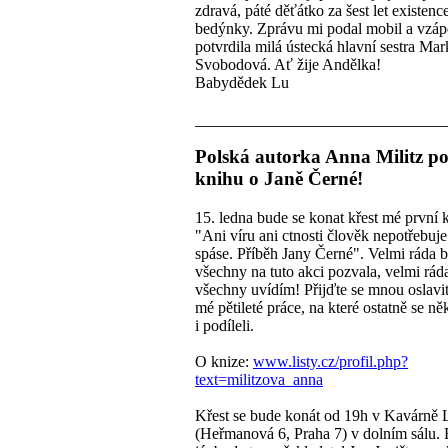
zdravá, páté děťátko za šest let existenc
bedýnky. Zprávu mi podal mobil a vzápě
potvrdila milá ústecká hlavní sestra Mar
Svobodová. Ať žije Andělka!
Babydědek Lu
Polská autorka Anna Militz po
knihu o Janě Černé!
15. ledna bude se konat křest mé první 
"Ani víru ani ctnosti člověk nepotřebuje
spáse. Příběh Jany Černé". Velmi ráda 
všechny na tuto akci pozvala, velmi rád
všechny uvídím! Přijďte se mnou oslavi
mé pětileté práce, na které ostatně se ně
i podíleli.
O knize:
www.listy.cz/profil.php?
text=militzova_anna
Křest se bude konát od 19h v Kavárně L
(Heřmanová 6, Praha 7) v dolním sálu.