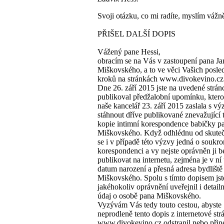
Svoji otázku, co mi radíte, myslím vážn
PŘIŠEL DALŠÍ DOPIS
Vážený pane Hessi,
obracím se na Vás v zastoupení pana Ja
Miškovského, a to ve věci Vašich posle
kroků na stránkách www.divokevino.cz
Dne 26. září 2015 jste na uvedené strán
publikoval předžalobní upomínku, kte
naše kancelář 23. září 2015 zaslala s v
stáhnout dříve publikované znevažující 
kopie intimní korespondence babičky p
Miškovského. Když odhlédnu od skutečn
se i v případě této výzvy jedná o souk
korespondenci a vy nejste oprávněn ji b
publikovat na internetu, zejména je v ní
datum narození a přesná adresa bydliště
Miškovského. Spolu s tímto dopisem jst
jakéhokoliv oprávnění uveřejnil i detail
údaj o osobě pana Miškovského.
Vyzývám Vás tedy touto cestou, abyste
neprodleně tento dopis z internetové str
www.divokevino.cz odstranil nebo při