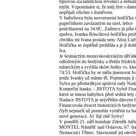
říjnovou socialistickou revoluci a nebud
mýlit. Vzpomínám si, že můj žert s dat
nepřijali všichni s úsměvem.
V babyboxu byla novorozená holčička 
pupečníkem zavázaným na uzel, lehce
podchlazená na 34 0C. Zatímco já píšu 
zprávu, Ivanka Röschlová holčičku proh
chvilku mi Ivana poslala sms: Ahoj Lud
Holčička se úspěšně prohřála a je jí dob
Iva.
Je šestnáctým moravskoslezským děťát
odloženým do bedýnky a třetím frýdeck
místeckým a zvýšila skóre holky vs. klu
74:53. Holčička by se měla jmenovat Iv
jenže Ivanky už máme tři. Pojmenuju ji 
Sylva po předsedkyni správní rady Nad
Komerční banky – JISTOTA Sylvě Flor
která se mnou babybox před sedmi lety o
Nadace JISTOTA je největším dárcem 
Financovala dvacet historických bedýne
čtyři nejstarší už pomohla vyměnit za 
nové generace. Ať žijí obě Sylvy!
V pondělí 21. září instaluje Zdeněk Juři
MONTEL Náměšť nad Oslavou, 67. ba
Nemocnici Třinec. Slavnostně jej otevř