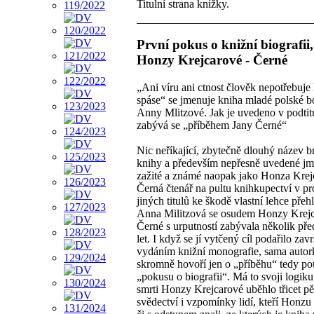
Titulní strana knížky.
První pokus o knižní biografii
Honzy Krejcarové - Černé
„Ani víru ani ctnost člověk nepotřebuje
spáse“ se jmenuje kniha mladé polské 
Anny Mlitzové. Jak je uvedeno v podtit
zabývá se „příběhem Jany Černé“
Nic neříkající, zbytečně dlouhý název 
knihy a především nepřesně uvedené jm
zažité a známé naopak jako Honza Krej
Černá čtenář na pultu knihkupectví v p
jiných titulů ke škodě vlastní lehce přeh
Anna Militzová se osudem Honzy Krejc
Černé s urputností zabývala několik př
let. I když se jí vytčený cíl podařilo zavr
vydáním knižní monografie, sama autor
skromně hovoří jen o „příběhu“ tedy p
„pokusu o biografii“. Má to svoji logiku
smrti Honzy Krejcarové uběhlo třicet pět
svědectví i vzpomínky lidí, kteří Honzu