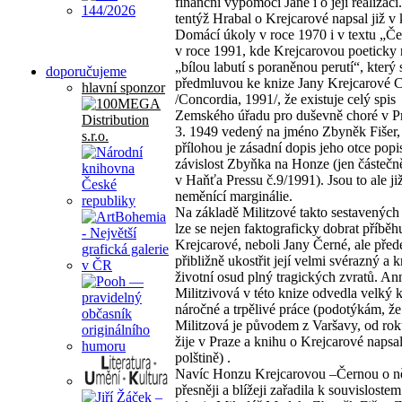
finanční výpomoci Janě i o její realizaci
tentýž Hrabal o Krejcarové napsal již v 
Domácí úkoly v roce 1970 i v textu „Če
v roce 1991, kde Krejcarovou poeticky
„bílou labutí s poraněnou perutí“, který s
doporučujeme
předmluvou ke knize Jany Krejcarové C
hlavní sponzor
/Concordia, 1991/, že existuje celý spis
Zemského úřadu pro duševně choré v Pr
3. 1949 vedený na jméno Zbyněk Fišer,
přílohou je zásadní dopis jeho otce popis
závislost Zbyňka na Honze (jen částečn
v Haňťa Pressu č.9/1991). Jsou to ale ji
neměnící marginálie.
Na základě Militzové takto sestavenýc
lze se nejen faktograficky dobrat příbě
Krejcarové, neboli Jany Černé, ale pře
přibližně ukostřit její velmi svérazný a
životní osud plný tragických zvratů. An
Militzivová v této knize odvedla velký 
náročné a trpělivé práce (podotýkám, že
Militzová je původem z Varšavy, od ro
žije v Praze a knihu o Krejcarové napsa
polštině) .
Navíc Honzu Krejcarovou –Černou o n
přesněji a blížeji zařadila k souvisloste