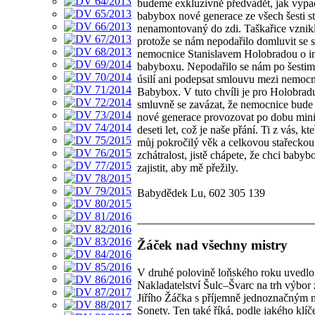
budeme exkluzivně předvádět, jak vypa
babybox nové generace ze všech šesti st
nenamontovaný do zdi. Taškařice vznikl
protože se nám nepodařilo domluvit se s
nemocnice Stanislavem Holobradou o in
babyboxu. Nepodařilo se nám po šesti
úsilí ani podepsat smlouvu mezi nemocni
Babybox. V tuto chvíli je pro Holobra
smluvně se zavázat, že nemocnice bud
nové generace provozovat po dobu min
deseti let, což je naše přání. Ti z vás, kte
můj pokročilý věk a celkovou stařeckou
zchátralost, jistě chápete, že chci baby
zajistit, aby mě přežily.
Babydědek Lu, 602 305 139
Žáček nad všechny mistry
V druhé polovině loňského roku uvedlo
Nakladatelství Šulc–Švarc na trh výbor 
Jiřího Žáčka s příjemně jednoznačným
Sonety. Ten také říká, podle jakého klíč