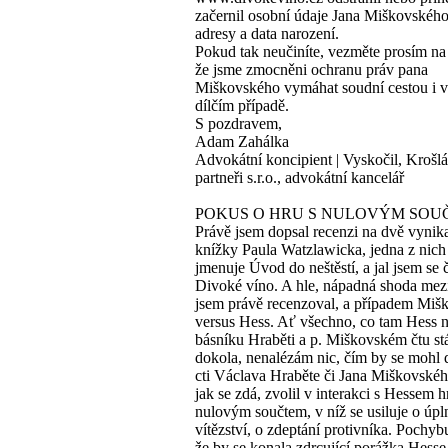
začernil osobní údaje Jana Miškovského
adresy a data narození.
Pokud tak neučiníte, vezměte prosím na
že jsme zmocněni ochranu práv pana
Miškovského vymáhat soudní cestou i v
dílčím případě.
S pozdravem,
Adam Zahálka
Advokátní koncipient | Vyskočil, Krošlá
partneři s.r.o., advokátní kancelář
POKUS O HRU S NULOVÝM SOU
Právě jsem dopsal recenzi na dvě vynika
knížky Paula Watzlawicka, jedna z nich
jmenuje Úvod do neštěstí, a jal jsem se č
Divoké víno. A hle, nápadná shoda mezi
jsem právě recenzoval, a případem Miš
versus Hess. Ať všechno, co tam Hess n
básníku Hraběti a p. Miškovském čtu st
dokola, nenalézám nic, čím by se mohl 
cti Václava Hraběte či Jana Miškovskéh
jak se zdá, zvolil v interakci s Hessem h
nulovým součtem, v níž se usiluje o úpl
vítězství, o zdeptání protivníka. Pochybu
že by se konala zdrcující porážka Hesse