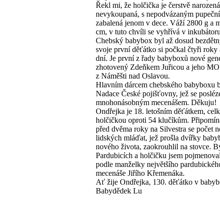
Řekl mi, že holčička je čerstvě narozená
nevykoupaná, s nepodvázaným pupečn
zabalená jenom v dece. Váží 2800 g a m
cm, v tuto chvíli se vyhřívá v inkubátoru
Chebský babybox byl až dosud bezdětn
svoje první děťátko si počkal čtyři roky 
dní. Je první z řady babyboxů nové gen
zhotovený Zdeňkem Juřicou a jeho 
z Náměšti nad Oslavou.
Hlavním dárcem chebského babyboxu b
Nadace České pojišťovny, jež se posléze
mnohonásobným mecenášem. Děkuju!
Ondřejka je 18. letošním děťátkem, cel
holčičkou oproti 54 klučíkům. Připomí
před dvěma roky na Silvestra se počet 
lidských mláďat, jež prošla dvířky bab
nového života, zaokrouhlil na stovce. B
Pardubicích a holčičku jsem pojmenova
podle manželky největšího pardubickéh
mecenáše Jiřího Křemenáka.
Ať žije Ondřejka, 130. děťátko v baby
Babydědek Lu