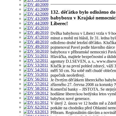
132. děťátko bylo odloženo do
babyboxu v Krajské nemocnic
Liberec!
Dvířka babyboxu v Liberci vrzla v 9 ho
minut a mobil mi hlásil, že 31. ledna by
odloženo druhé letošní děťátko. Klučík
pojmenoval Pavel podle hlavního dárce
babyboxu v příbramské nemocnici Pavl
Hlaváčka, majitele bezpečnostní a úkli
agentury D.I.SEVEN, a. s., www.diseve
Klučík je na první pohled zdravý, váží 
měří 50 cm. Na sobě měl chudé oblečen
pupečník neošetřený.
Je čtvrtým děťátkem libereckého babyb
zřízeného 27. června 2008 za korunky 
Komerční banky – JISTOTA. Se stejn
hodláme libereckou bedýnku letos vymě
babybox nové generace.
V úterý 2. února ve 12 hodin mě a Zdeň
potkáte na chodníku před Oblastní nemo
Příbram. Regionálním dárcům a noviná