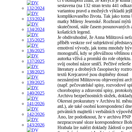
či s odstupem znali, ze kterých je kniha
sestavena (na 132 stran textu 441 odkazů
variantou pravd a možných výkladů její
komplikovaného života. Tak jako tomu b
matky Mileny Jesenské. Rozhraní mýtů
skutečností, stále časem posunovaných 
košatících legend.
Je obdivuhodné, že Anna Militzová nef
příběh veskrze své subjektivní představ
emotivní vývody, jak tomu mnohdy býv
monografií, kdy se převážnou většinou
autorka vžívá a promítá do role objektu.
svůj osobní názor smlčí. Pečlivé rešerš
literatury a drobných časopisecky roztr
textů Krejcarové jsou doplněny dosud
neznámými Militzovou objevenými arch
(např. pečovatelské spisy, rozvodové spi
chorobopisy a zdravotní spisy, protokol
Archivu bezpečnostních složek, doklad
Okresni prokuratury v Archivu hl. měst
atd.), ale také osobní korespondencí dne
privátních majitelů i verbálních výpověd
Ano, lze podotknout, že v archivu PNP
nezpracované sloze korespondence Boh
Hrabala lze nalézt doklady žádostí o po