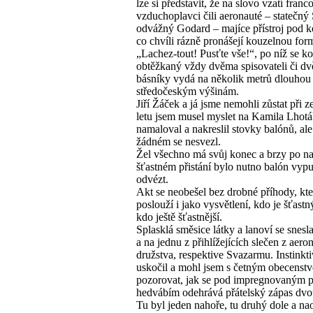
lze si představit, že na slovo vzatí franc
vzduchoplavci čili aeronauté – statečný
odvážný Godard – majíce přístroj pod k
co chvíli rázně pronášejí kouzelnou for
„Lachez-tout! Pusťte vše!“, po níž se ko
obtěžkaný vždy dvěma spisovateli či d
básníky vydá na několik metrů dlouhou
středočeským výšinám.
Jiří Žáček a já jsme nemohli zůstat při z
letu jsem musel myslet na Kamila Lhotá
namaloval a nakreslil stovky balónů, ale
žádném se nesvezl.
Žel všechno má svůj konec a brzy po n
šťastném přistání bylo nutno balón vypus
odvézt.
Akt se neobešel bez drobné příhody, kte
poslouží i jako vysvětlení, kdo je šťastn
kdo ještě šťastnější.
Splasklá směsice látky a lanoví se snesla
a na jednu z přihlížejících slečen z aer
družstva, respektive Svazarmu. Instinkt
uskočil a mohl jsem s četným obecenst
pozorovat, jak se pod impregnovaným p
hedvábím odehrává přátelský zápas dvo
Tu byl jeden nahoře, tu druhý dole a na