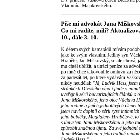
Vladimíra Majakovského.
Píše mi advokát Jana Miškovs
Co mi radíte, milí? Aktualizov
10., dále 3. 10.
K dětem svých kamarádů mívám podobn
jako ke svým vlastním. Jediný syn Václ
Hraběte, Jan Miškovský, se ale chová, 
mu chtěl ublížit, a utrácí peníze za advo
po mně chce takovouhle omluvu za něco
za padesát let, po které vydávám Vaško
nikdy neudělal:
"Já, Ludvík Hess, jsem 
stránkách Divokého vína i jinde v minul
uveřejnil sérii bulvarizujících článků o 
Jana Miškovského, jeho otce Václava H
jeho rodině a jejích jednotlivých členech
jsem navíc doplnil o sérii ryze intimníc
jeho babičky, Magdaleny Hrabětové, to 
s úmyslem Janu Miškovskému a jeho ro
způsobit značnou újmu. Za své jednání s
Janu Miškovskému a jeho rodině omlo
Ludvík Hess."