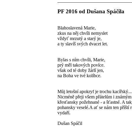
PF 2016 od Dušana Spáčila
Blahoslavená Marie,
zkus na něj chvíli nemyslet
vždyť mrzutý a starý je,
a ty slavíš svých dvacet let.
Bylas s ním chvíli, Marie,
prý měl takových povíce.
však od té doby žárlí jen,
na Boha ve tvé kolíbce.
Můj letošní apokryf je trochu kacířský...
Nicméně přeji všem přátelům i známý
křesťansky požehnané - a šťastné. A ta
pohansky veselé.A ať se nám ten příští 
vydaří.
Dušan Spáčil