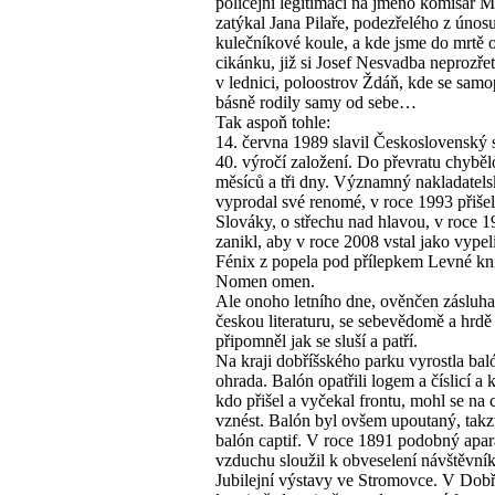
policejní legitimací na jméno komisař M
zatýkal Jana Pilaře, podezřelého z únos
kulečníkové koule, a kde jsme do mrtě 
cikánku, již si Josef Nesvadba neprozřet
v lednici, poloostrov Ždáň, kde se sam
básně rodily samy od sebe…
Tak aspoň tohle:
14. června 1989 slavil Československý 
40. výročí založení. Do převratu chyběl
měsíců a tři dny. Významný nakladatel
vyprodal své renomé, v roce 1993 přišel
Slováky, o střechu nad hlavou, v roce 
zanikl, aby v roce 2008 vstal jako vype
Fénix z popela pod přílepkem Levné kn
Nomen omen.
Ale onoho letního dne, ověnčen zásluh
českou literaturu, se sebevědomě a hrdě
připomněl jak se sluší a patří.
Na kraji dobříšského parku vyrostla ba
ohrada. Balón opatřili logem a číslicí a 
kdo přišel a vyčekal frontu, mohl se na c
vznést. Balón byl ovšem upoutaný, tak
balón captif. V roce 1891 podobný apará
vzduchu sloužil k obveselení návštěvní
Jubilejní výstavy ve Stromovce. V Dobř