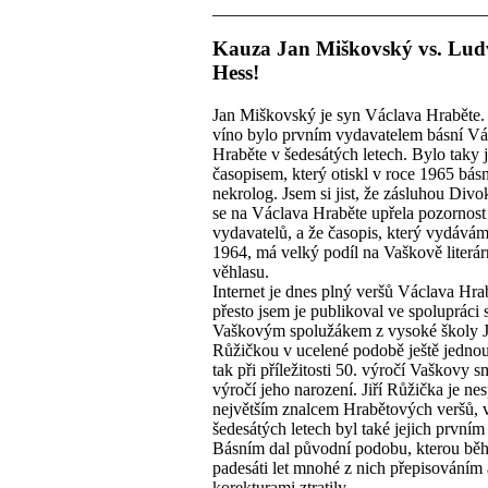
Kauza Jan Miškovský vs. Lud
Hess!
Jan Miškovský je syn Václava Hraběte
víno bylo prvním vydavatelem básní Vá
Hraběte v šedesátých letech. Bylo taky
časopisem, který otiskl v roce 1965 bás
nekrolog. Jsem si jist, že zásluhou Div
se na Václava Hraběte upřela pozornost
vydavatelů, a že časopis, který vydává
1964, má velký podíl na Vaškově literá
věhlasu.
Internet je dnes plný veršů Václava Hra
přesto jsem je publikoval ve spolupráci 
Vaškovým spolužákem z vysoké školy J
Růžičkou v ucelené podobě ještě jednou
tak při příležitosti 50. výročí Vaškovy sm
výročí jeho narození. Jiří Růžička je ne
největším znalcem Hrabětových veršů, 
šedesátých letech byl také jejich prvním
Básním dal původní podobu, kterou bě
padesáti let mnohé z nich přepisováním 
korekturami ztratily.