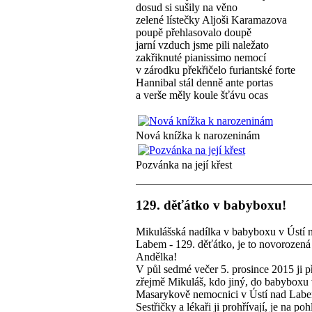
dosud si sušily na věno
zelené lístečky Aljoši Karamazova
poupě přehlasovalo doupě
jarní vzduch jsme pili naležato
zakřiknuté pianissimo nemocí
v zárodku překřičelo furiantské forte
Hannibal stál denně ante portas
a verše měly koule šťávu ocas
Nová knížka k narozeninám
Pozvánka na její křest
129. děťátko v babyboxu!
Mikulášská nadílka v babyboxu v Ústí 
Labem - 129. děťátko, je to novorozená
Andělka!
V půl sedmé večer 5. prosince 2015 ji p
zřejmě Mikuláš, kdo jiný, do babyboxu
Masarykově nemocnici v Ústí nad Lab
Sestřičky a lékaři ji prohřívají, je na poh