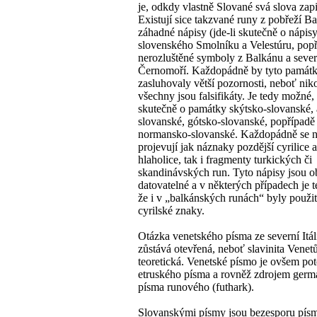
je, odkdy vlastně Slované svá slova zapis
Existují sice takzvané runy z pobřeží Ba
záhadné nápisy (jde-li skutečně o nápis
slovenského Smolníku a Velestúru, popři
nerozluštěné symboly z Balkánu a sever
Černomoří. Každopádně by tyto památ
zasluhovaly větší pozornosti, neboť niko
všechny jsou falsifikáty. Je tedy možné, 
skutečně o památky skýtsko-slovanské,
slovanské, gótsko-slovanské, popřípadě 
normansko-slovanské. Každopádně se 
projevují jak náznaky pozdější cyrilice a
hlaholice, tak i fragmenty turkických či
skandinávských run. Tyto nápisy jsou obt
datovatelné a v některých případech je tém
že i v „balkánských runách“ byly použity
cyrilské znaky.
Otázka venetského písma ze severní Itál
zůstává otevřená, neboť slavinita Venet
teoretická. Venetské písmo je ovšem 
etruského písma a rovněž zdrojem germ
písma runového (futhark).
Slovanskými písmy jsou bezesporu pís