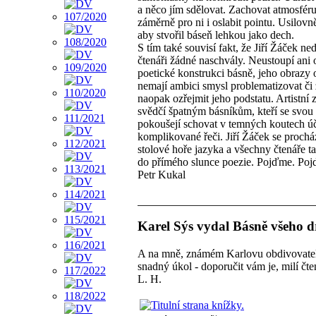
a něco jím sdělovat. Zachovat atmosféru
záměrně pro ni i oslabit pointu. Usilovn
aby stvořil báseň lehkou jako dech.
S tím také souvisí fakt, že Jiří Žáček ne
čtenáři žádné naschvály. Neustoupí ani 
poetické konstrukci básně, jeho obrazy
nemají ambici smysl problematizovat či z
naopak ozřejmit jeho podstatu. Artistní
svědčí špatným básníkům, kteří se svou 
pokoušejí schovat v temných koutech ú
komplikované řeči. Jiří Žáček se prochá
stolové hoře jazyka a všechny čtenáře t
do přímého slunce poezie. Pojďme. Po
Petr Kukal
Karel Sýs vydal Básně všeho 
A na mně, známém Karlovu obdivovatel
snadný úkol - doporučit vám je, milí čte
L. H.