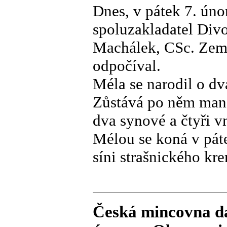
Dnes, v pátek 7. úno
spoluzakladatel Divo
Machálek, CSc. Zemře
odpočíval.
Méla se narodil o dva
Zůstává po něm manž
dva synové a čtyři v
Mélou se koná v pát
síni strašnického kre
Česká mincovna da