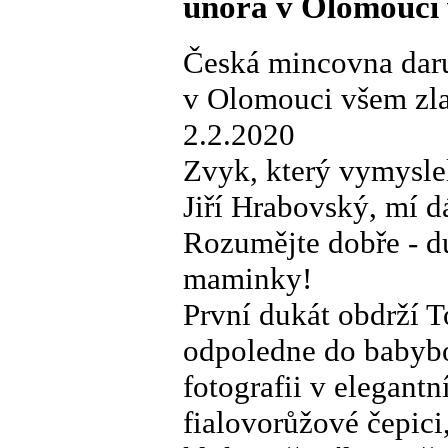
února v Olomouci 
Česká mincovna daru
v Olomouci všem zla
2.2.2020
Zvyk, který vymysle
Jiří Hrabovský, mí d
Rozumějte dobře - du
maminky!
První dukát obdrží T
odpoledne do babybo
fotografii v elegant
fialovorůžové čepici