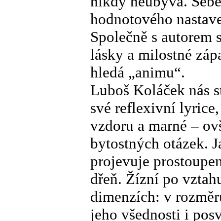
nikdy neubývá. Sebe
hodnotového nastave
Společně s autorem 
lásky a milostné záp
hledá „animu“.
Luboš Koláček nás st
své reflexivní lyrice
vzdoru a marné – ov
bytostných otázek. J
projevuje prostoupen
dřeň. Žízní po vztah
dimenzích: v rozměr
jeho všednosti i posv