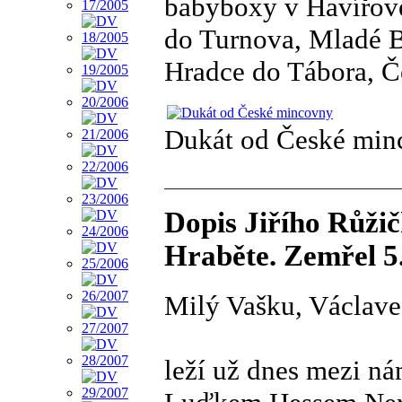
babyboxy v Havířově, 
do Turnova, Mladé B
Hradce do Tábora, Č
Dukát od České min
Dopis Jiřího Růžič
Hraběte. Zemřel 5
Milý Vašku, Václave
leží už dnes mezi nám