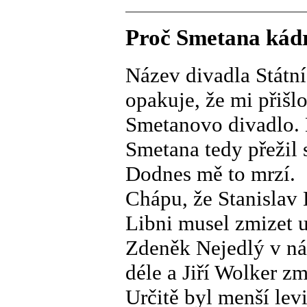
Proč Smetana kádr
Název divadla Státní
opakuje, že mi přišl
Smetanovo divadlo. 
Smetana tedy přežil 
Dodnes mě to mrzí.
Chápu, že Stanislav
Libni musel zmizet u
Zdeněk Nejedlý v ná
déle a Jiří Wolker z
Určitě byl menší le