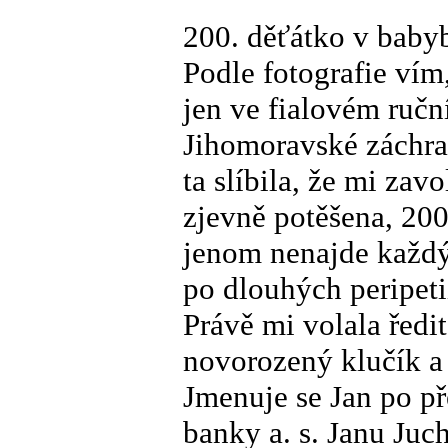
200. děťátko v baby
Podle fotografie vím
jen ve fialovém ručn
Jihomoravské záchr
ta slíbila, že mi zav
zjevně potěšena, 20
jenom nenajde každý
po dlouhých peripeti
Právě mi volala ředi
novorozený klučík a 
Jmenuje se Jan po p
banky a. s. Janu Juc