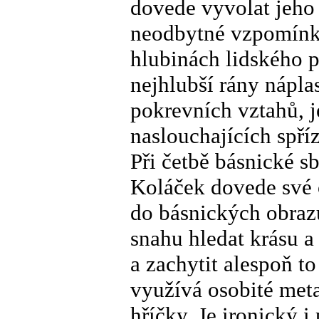
dovede vyvolat jeho 
neodbytné vzpomínky,
hlubinách lidského 
nejhlubší rány nápla
pokrevních vztahů, 
naslouchajících spří
Při četbě básnické s
Koláček dovede své o
do básnických obraz
snahu hledat krásu a 
a zachytit alespoň t
využívá osobité metaf
hříčky. Je ironický i