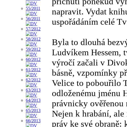
příchutí poněkud vy
napravit. Vydat kni
uspořádáním celé Tv
Byla to dlouhá bezvý
Ludvíkem Hessem, t
výročí začali v Divo
básně, vzpomínky přá
Velice to pobouřilo
odloženému jménu Hr
právnicky ověřenou n
Nejen k hrabání, ale
práv ke své obraně: 