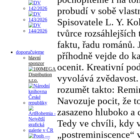
probudí v sobě vlastn
Spisovatele L. Y. Ko
tvůrce rozsáhlejších 
faktu, řadu románů. 
doporučujeme
příhodně vejde do ka
hlavní
sponzor
ocenit. Kreativní po
vyvolává zvědavost.
rozumět takto: Remin
Navozuje pocit, že t
zasazeno hluboko a 
Tedy ve chvíli, kdy 
„postreminiscence“ v