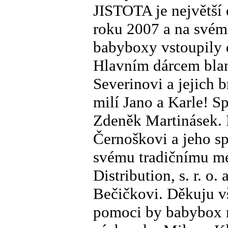
JISTOTA je největší
roku 2007 a na svém 
babyboxy vstoupily 
Hlavním dárcem blan
Severinovi a jejich
milí Jano a Karle! 
Zdeněk Martinásek.
Černoškovi a jeho sp
svému tradičnímu m
Distribution, s. r. o.
Bečičkovi. Děkuju v
pomoci by babybox n