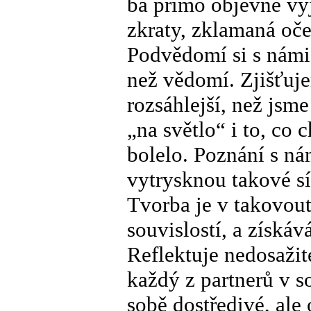
ba přímo objevně vyj
zkraty, zklamaná oče
Podvědomí si s námi 
než vědomí. Zjišťuj
rozsáhlejší, než jsm
„na světlo“ i to, co
bolelo. Poznání s ná
vytrysknou takové sí
Tvorba je v takovout
souvislostí, a získá
Reflektuje nedosaži
každý z partnerů v s
sobě dostředivé, ale