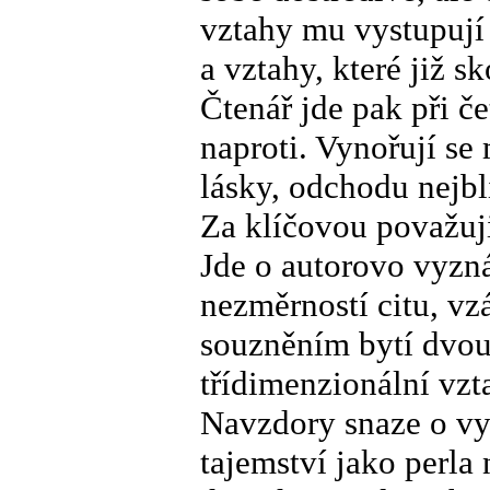
vztahy mu vystupují
a vztahy, které již s
Čtenář jde pak při č
naproti. Vynořují se 
lásky, odchodu nejbl
Za klíčovou považuj
Jde o autorovo vyznán
nezměrností citu, v
souzněním bytí dvou 
třídimenzionální vzt
Navzdory snaze o vy
tajemství jako perla