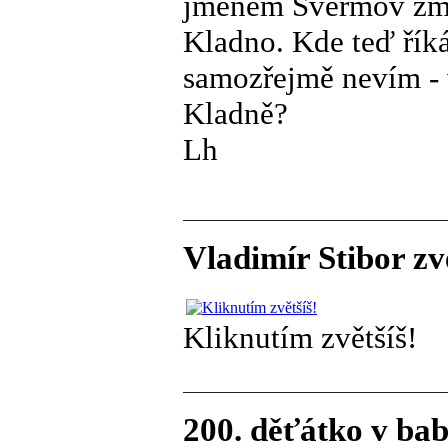
jménem Švermov zmiz
Kladno. Kde teď říká 
samozřejmě nevím - 
Kladně?
Lh
Vladimír Stibor zv
Kliknutím zvětšíš!
200. děťátko v ba