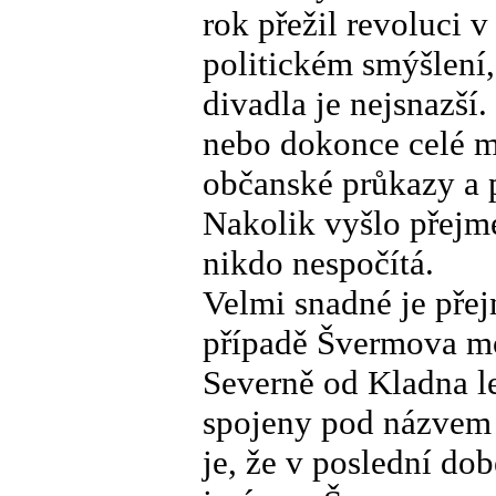
rok přežil revoluci v
politickém smýšlení
divadla je nejsnazší.
nebo dokonce celé m
občanské průkazy a 
Nakolik vyšlo přejm
nikdo nespočítá.
Velmi snadné je přej
případě Švermova mo
Severně od Kladna l
spojeny pod názvem 
je, že v poslední do