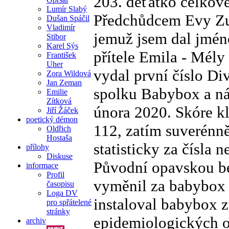
203. děťátko celkově
Lumír Slabý
Předchůdcem Evy Zuz
Dušan Spáčil
Vladimír
jemuž jsem dal jmén
Stibor
Karel Sýs
přítele Emila - Mély
František
Uher
vydal první číslo Di
Zora Wildová
Jan Zeman
spolku Babybox a ná
Emilie
Zítková
února 2020. Skóre kl
Jiří Žáček
poetický démon
112, zatím suverénně
Oldřich
Hostaša
statisticky za čísla n
přílohy
Diskuse
Původní opavskou be
informace
Profil
vyměnil za babybox 
časopisu
Loga DV
instaloval babybox 
pro spřátelené
stránky
epidemiologických ok
archiv