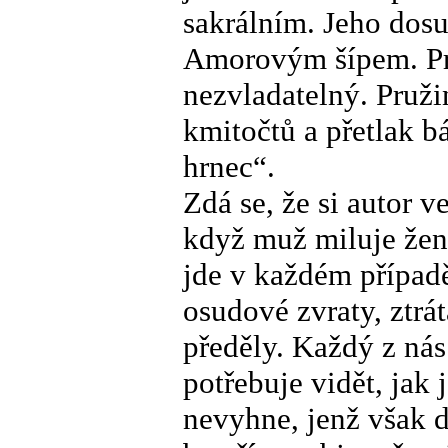
sakrálním. Jeho dosu
Amorovým šípem. Pr
nezvladatelný. Pruži
kmitočtů a přetlak 
hrnec“.
Zdá se, že si autor v
když muž miluje ženu
jde v každém případě
osudové zvraty, ztrá
předěly. Každý z nás
potřebuje vidět, jak 
nevyhne, jenž však d