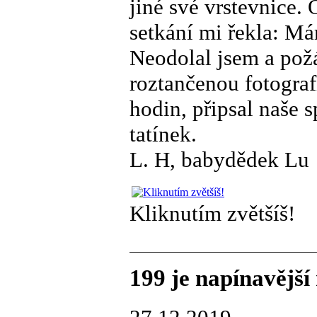
jiné své vrstevnice.
setkání mi řekla: Má
Neodolal jsem a požá
roztančenou fotografi
hodin, připsal naše s
tatínek.
L. H, babydědek Lu
Kliknutím zvětšíš!
199 je napínavější