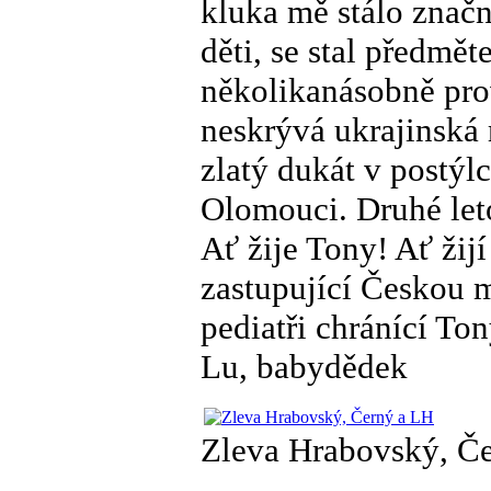
kluka mě stálo značn
děti, se stal předmě
několikanásobně prov
neskrývá ukrajinská 
zlatý dukát v postý
Olomouci. Druhé let
Ať žije Tony! Ať žijí
zastupující Českou m
pediatři chránící Ton
Lu, babydědek
Zleva Hrabovský, Č