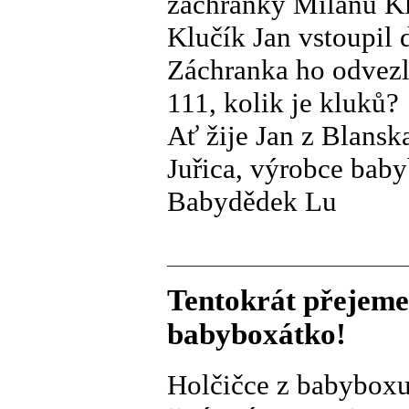
záchranky Milanu K
Klučík Jan vstoupil 
Záchranka ho odvezl
111, kolik je kluků?
Ať žije Jan z Blansk
Juřica, výrobce bab
Babydědek Lu
Tentokrát přejeme
babyboxátko!
Holčičce z babyboxu 