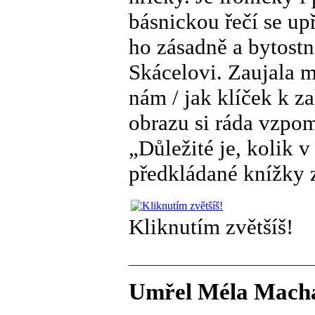
básnickou řečí se u
ho zásadně a bytostn
Skácelovi. Zaujala m
nám / jak klíček k z
obrazu si ráda vzpo
„Důležité je, kolik v
předkládané knížky z
Kliknutím zvětšíš!
Umřel Méla Mach