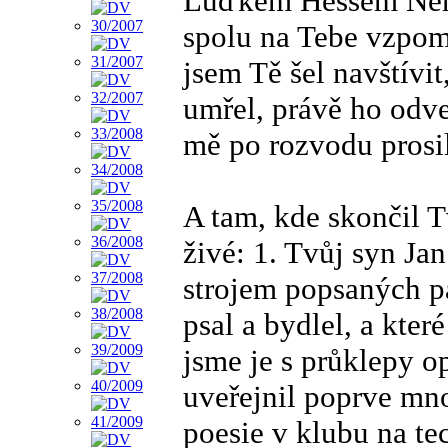
Luďkem Hessem Ner
spolu na Tebe vzpomí
jsem Tě šel navštívit
umřel, právě ho odve
mě po rozvodu prosil
A tam, kde skončil T
živé: 1. Tvůj syn Ja
strojem popsaných pa
psal a bydlel, a kte
jsme je s průklepy 
uveřejnil poprve mno
poesie v klubu na te