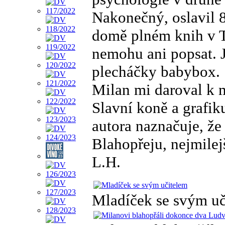
Nakonečný, oslavil 8
domě plném knih v Tá
nemohu ani popsat. J
plecháčky babybox.
Milan mi daroval k
Slavní koně a grafi
autora naznačuje, že
Blahopřeju, nejmilej
L.H.
Mladíček se svým uč