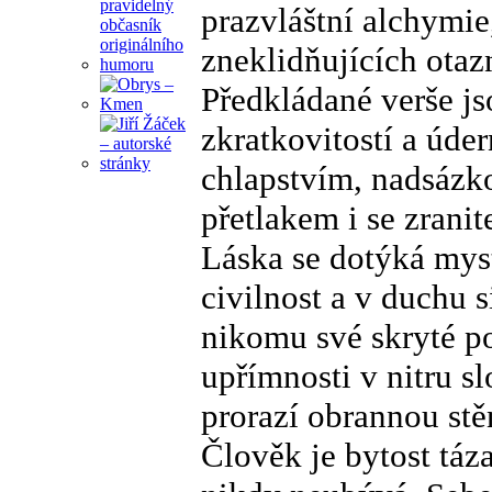
prazvláštní alchymie
zneklidňujících otaz
Předkládané verše js
zkratkovitostí a úde
chlapstvím, nadsázk
přetlakem i se zranit
Láska se dotýká myst
civilnost a v duchu s
nikomu své skryté p
upřímnosti v nitru s
prorazí obrannou stě
Člověk je bytost táza