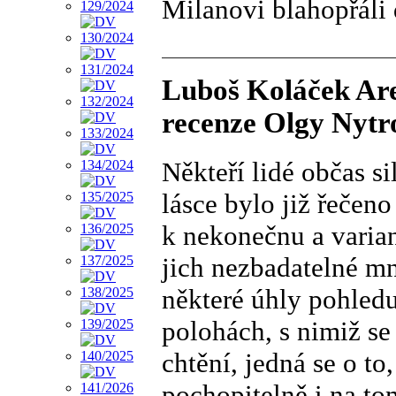
Milanovi blahopřáli
Luboš Koláček Are
recenze Olgy Nytr
Někteří lidé občas s
lásce bylo již řečeno
k nekonečnu a variant
jich nezbadatelné mn
některé úhly pohledu
polohách, s nimiž se
chtění, jedná se o to
pochopitelně i na to