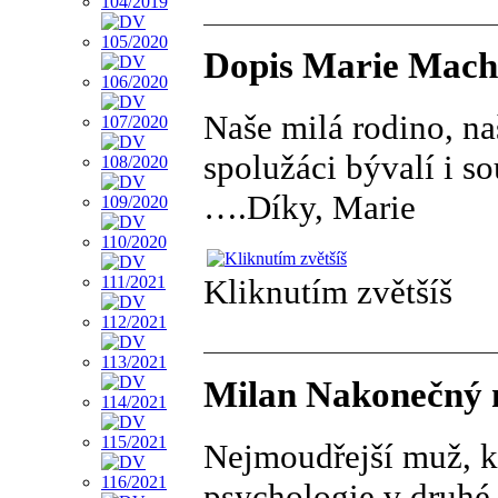
Dopis Marie Mach
Naše milá rodino, na
spolužáci bývalí i s
….Díky, Marie
Kliknutím zvětšíš
Milan Nakonečný 
Nejmoudřejší muž, kt
psychologie v druhé 