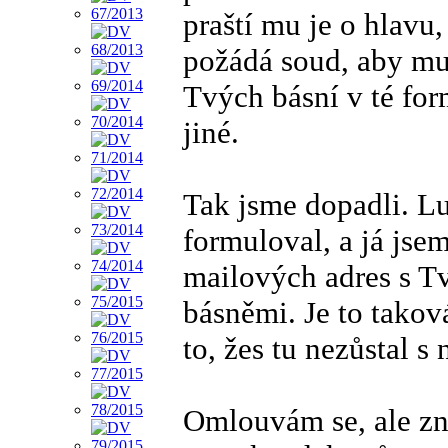
praští mu je o hlavu
požádá soud, aby mu
Tvých básní v té for
jiné.
Tak jsme dopadli. Lu
formuloval, a já jsem
mailových adres s T
básněmi. Je to takov
to, žes tu nezůstal s
Omlouvám se, ale zná