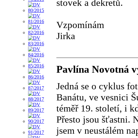
stovek a dekretů.
Vzpomínám
Jirka
Pavlína Novotná vy
Jedná se o cyklus fo
Banátu, ve vesnici Š
téměř 19. století, i k
Přesto jsou šťastni. 
jsem v neustálém nap