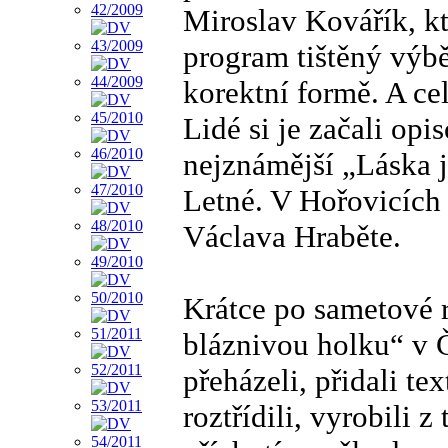
Miroslav Kovářík, k
program tištěný výbě
korektní formě. A ce
Lidé si je začali op
nejznámější „Láska j
Letné. V Hořovicíc
Václava Hraběte.
Krátce po sametové 
bláznivou holku“ v Č
přeházeli, přidali te
roztřídili, vyrobili 