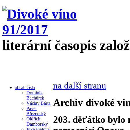
literární časopis zalo
na další stranu
obsah čísla
Dominik
Bachůrek
Archiv divoké vin
Václav Bárta
Pavel
Březenský
203. děťátko bylo 
Oldřich
Damborský
Jitka Fialová