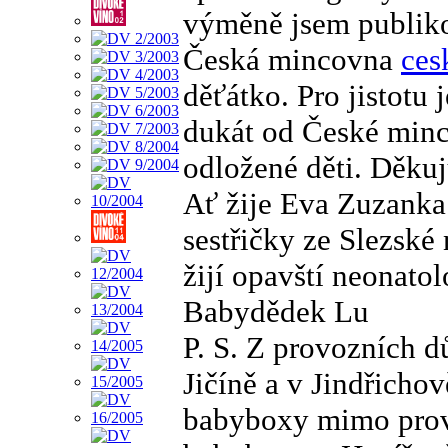
výměně jsem publiko
Česká mincovna
ces
děťátko. Pro jistotu
dukát od České minco
odložené děti. Děkuj
Ať žije Eva Zuzanka
sestřičky ze Slezské
žijí opavští neonato
Babydědek Lu
P. S. Z provozních 
Jičíně a v Jindřich
babyboxy mimo provo