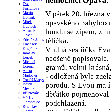
nemocnici Opava. 
Eva
Frantinová
V pátek 20. března v
Martin
Honzák
opavského babyboxu 
Mirek
Huptych
bundu se zipem, z n
Adam El
Chaar
tělíčka.
Zdeněk Janas
František
Vlídná sestřička Ev
Kašpárek
Jaroslav
nadšeně popisovala, 
Lejček
Michael
gramů, velmi krásná,
Lorenc
Aneta
- odložená byla zcel
Mašková
Tomáš Matys
porodu. S Evou mají 
Bořek
Mezník
děťátko pojmenoval 
Jiří Novák
Václav
podchlazená.
Odradovec
Rostislav
Opršal