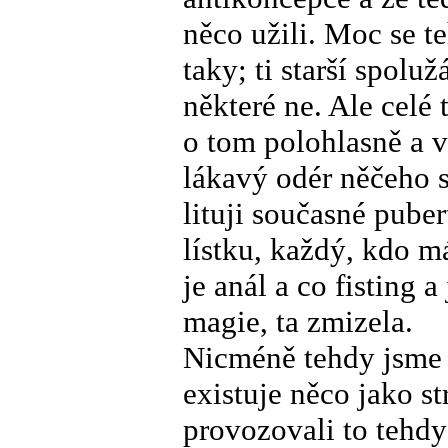
něco užili. Moc se t
taky; ti starší spoluž
některé ne. Ale celé
o tom polohlasně a 
lákavý odér něčeho 
lituji současné pube
lístku, každý, kdo má
je anál a co fisting 
magie, ta zmizela.
Nicméně tehdy jsme s
existuje něco jako s
provozovali to tehd