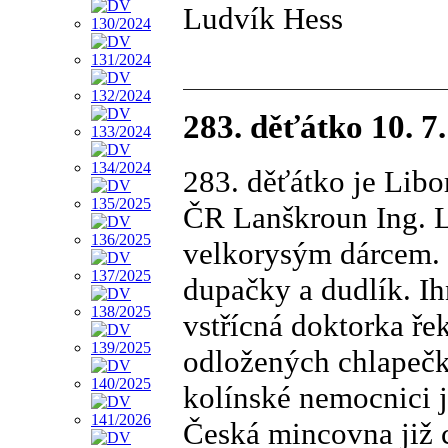
Ludvík Hess
283. děťátko 10. 7
283. děťátko je Lib
ČR Lanškroun Ing. L
velkorysým dárcem. 
dupačky a dudlík. Ih
vstřícná doktorka ře
odložených chlapečk
kolínské nemocnici j
Česká mincovna již 