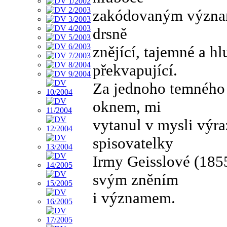
zakódovaným význam
drsně
znějící, tajemné a 
překvapující.
Za jednoho temného 
oknem, mi
vytanul v mysli výra
spisovatelky
Irmy Geisslové (1855
svým zněním
i významem.