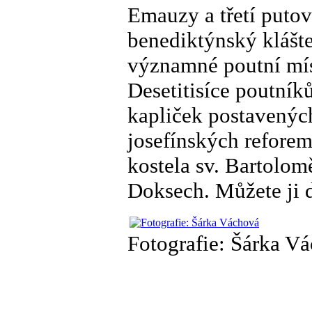
Emauzy a třetí putov
benediktýnský klášte
významné poutní míst
Desetitisíce poutní
kapliček postavenýc
josefínských reforem
kostela sv. Bartolo
Doksech. Můžete ji d
Fotografie: Šárka V