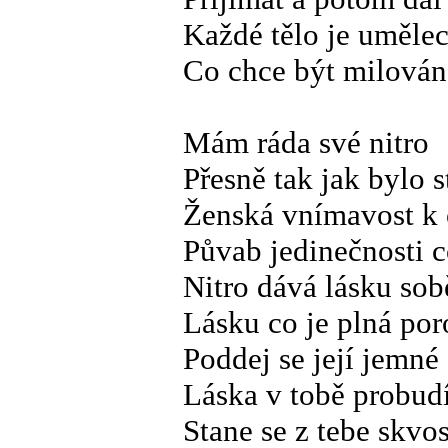
Každé tělo je umělec
Co chce být milová
Mám ráda své nitro
Přesně tak jak bylo 
Ženská vnímavost k o
Půvab jedinečnosti c
Nitro dává lásku so
Lásku co je plná po
Poddej se její jemné
Láska v tobě probudí
Stane se z tebe skvos