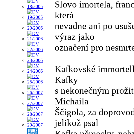
Slovo imortela, fran
která
nevadne ani po usuše
výraz jako
označení pro nesmrte
Kafkovské immortell
Kafky
s nekonečným prožit
Michaila
Ščigola, za doprovod
jelikož psal
Kafka německy, neby