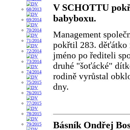
V SCHOTTU pokřti
babyboxu.
Management společ
pokřtil 283. děťátko
jméno po řediteli spo
druhé "šoťácké" dít
rodině vyrůstal obkl
dny.
Básník Ondřej Bos