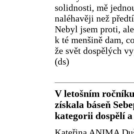
solidnosti, mě jedno
naléhavěji než předtí
Nebyl jsem proti, al
k té menšině dam, c
že svět dospělých vy
(ds)
V letošním ročník
získala báseň Sebe
kategorii dospělí a 
Kateřina ANIMA Du