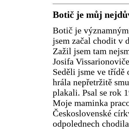
Botič je můj nejdů
Botič je významným
jsem začal chodit v 
Zažil jsem tam nejsm
Josifa Vissarionovič
Seděli jsme ve třídě
hrála nepřetržitě sm
plakali. Psal se rok 
Moje maminka pracov
Československé církv
odpolednech chodila