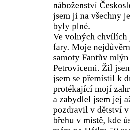
náboženství Českosl
jsem ji na všechny je
byly plné.
Ve volných chvílích 
fary. Moje nejdůvěrn
samoty Fantův mlýn 
Petrovicemi. Žil js
jsem se přemístil k
protékající mojí za
a zabydlel jsem jej 
pozdravil v dětství 
břehu v místě, kde ú