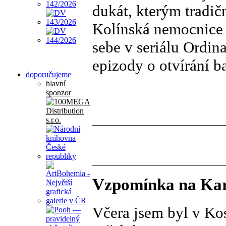
dukát, kterým tradič
Kolínská nemocnice j
sebe v seriálu Ordin
epizody o otvírání 
doporučujeme
hlavní
sponzor
Vzpomínka na Kar
Včera jsem byl v Kos