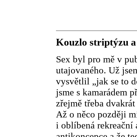
Kouzlo striptýzu a
Sex byl pro mě v pu
utajovaného. Už jsem
vysvětlil „jak se to d
jsme s kamarádem př
zřejmě třeba dvakrát
Až o něco později mi 
i oblíbená rekreační 
antikoncepce a že te