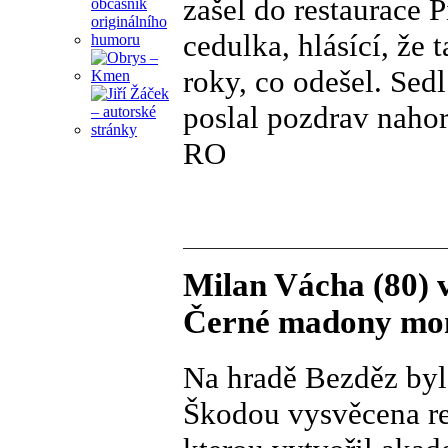
zašel do restaurace P
cedulka, hlásící, že
roky, co odešel. Sedl
poslal pozdrav nahor
RO
Milan Vácha (80) v
Černé madony mon
Na hradě Bezděz byl
Škodou vysvěcena re