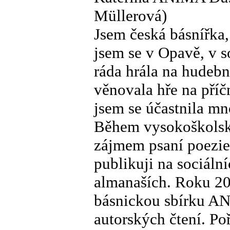
Müllerová)
Jsem česká básnířka,
jsem se v Opavě, v so
ráda hrála na hudebn
věnovala hře na příč
jsem se účastnila mn
Během vysokoškolsk
zájmem psaní poezie 
publikuji na sociální
almanaších. Roku 20
básnickou sbírku 
autorských čtení. Po