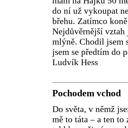
mám na Hájku 50 met
do ní už vykoupat n
břehu. Zatímco koně
Nejdůvěrnější vztah
mlýně. Chodil jsem s
jsem se předtím do p
Ludvík Hess
Pochodem vchod
Do světa, v němž jse
mě to táta – a ten to