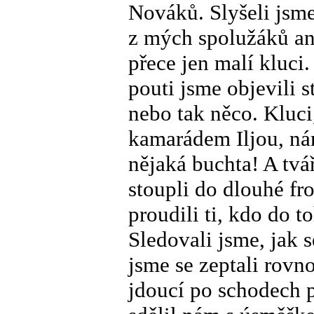
Nováků. Slyšeli jsme
z mých spolužáků an
přece jen malí kluci
pouti jsme objevili 
nebo tak něco. Kluci
kamarádem Iljou, nám
nějaká buchta! A tvář
stoupli do dlouhé fro
proudili ti, kdo do 
Sledovali jsme, jak s
jsme se zeptali rovn
jdoucí po schodech p