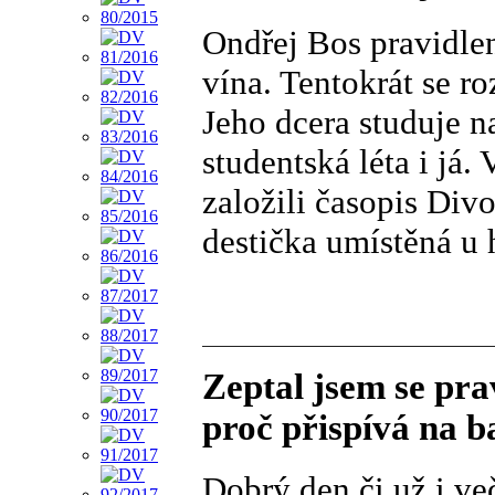
Ondřej Bos pravidle
vína. Tentokrát se r
Jeho dcera studuje n
studentská léta i já
založili časopis Div
destička umístěná u 
Zeptal jsem se pr
proč přispívá na 
Dobrý den či už i ve