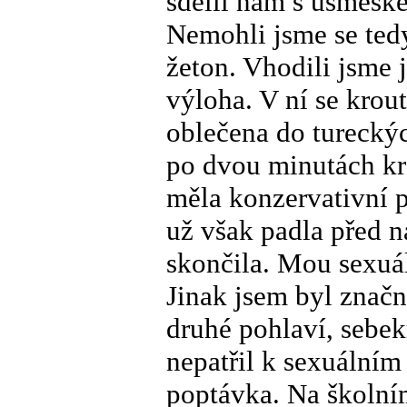
sdělil nám s úsměšk
Nemohli jsme se tedy 
žeton. Vhodili jsme 
výloha. V ní se krou
oblečena do tureckýc
po dvou minutách kro
měla konzervativní p
už však padla před 
skončila. Mou sexuál
Jinak jsem byl značn
druhé pohlaví, sebek
nepatřil k sexuálním
poptávka. Na školním