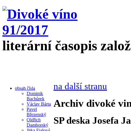
literární časopis zalo
na další stranu
obsah čísla
Dominik
Bachůrek
Archiv divoké vin
Václav Bárta
Pavel
Březenský
SP deska Josefa J
Oldřich
Damborský
Jitka Fialová