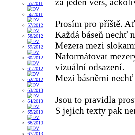
za jeden verš, ačkoli
Prosím pro příště. A
Každá báseň nechť m
Mezera mezi slokami
Naformátovat mezery 
vizuální odsazení.
Mezi básněmi nechť 
Jsou to pravidla pros
S jejich texty pak n