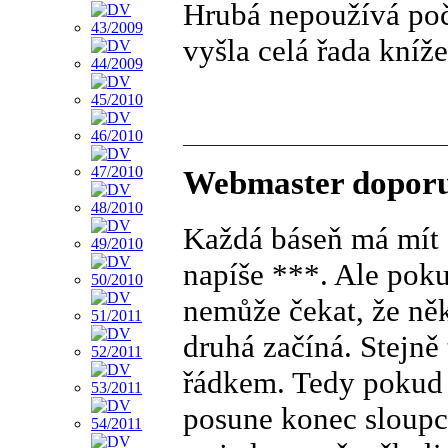
Hrubá nepoužívá počí
vyšla celá řada kníž
Webmaster doporu
Každá báseň má mít s
napíše ***. Ale poku
nemůže čekat, že něk
druhá začíná. Stejn
řádkem. Tedy pokud n
posune konec sloupce