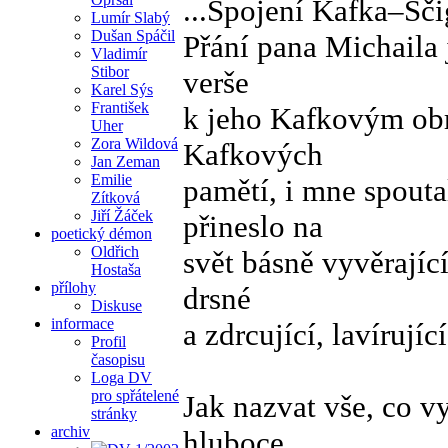
...Spojení Kafka–Šč
Lumír Slabý
Dušan Spáčil
Přání pana Michaila 
Vladimír
Stibor
verše
Karel Sýs
František
k jeho Kafkovým obra
Uher
Zora Wildová
Kafkových
Jan Zeman
Emilie
pamětí, i mne spout
Zítková
Jiří Žáček
přineslo na
poetický démon
Oldřich
svět básně vyvěrajíc
Hostaša
přílohy
drsné
Diskuse
informace
a zdrcující, lavírujíc
Profil
časopisu
Loga DV
pro spřátelené
Jak nazvat vše, co v
stránky
archiv
hluboce