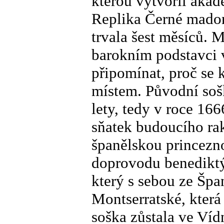
kterou vytvořil aka
Replika Černé madony
trvala šest měsíců.
barokním podstavci 
připomínat, proč se
místem. Původní soš
lety, tedy v roce 16
sňatek budoucího rak
španělskou princezn
doprovodu benedikt
který s sebou ze Špa
Montserratské, která
soška zůstala ve Víd