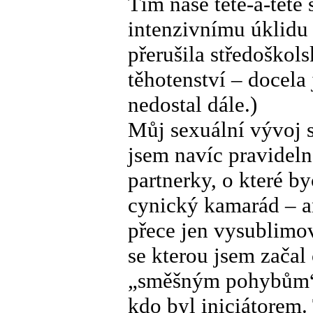
Tím naše tête-à-tête
intenzivnímu úklidu 
přerušila středoško
těhotenství – docela 
nedostal dále.)
Můj sexuální vývoj s
jsem navíc pravideln
partnerky, o které by
cynický kamarád – an
přece jen vysublimov
se kterou jsem začal
„směšným pohybům“. 
kdo byl iniciátorem. 