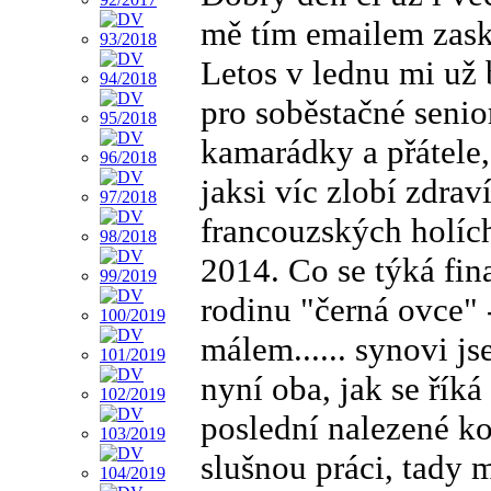
mě tím emailem zask
Letos v lednu mi už
pro soběstačné senio
kamarádky a přátele,
jaksi víc zlobí zdra
francouzských holích
2014. Co se týká fin
rodinu "černá ovce" 
málem...... synovi j
nyní oba, jak se řík
poslední nalezené k
slušnou práci, tady m