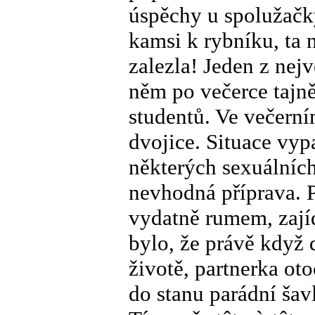
úspěchy u spolužačky
kamsi k rybníku, ta 
zalezla! Jeden z nejv
něm po večerce tajně
studentů. Ve večerním
dvojice. Situace vyp
některých sexuálních
nevhodná příprava. P
vydatně rumem, zají
bylo, že právě když
životě, partnerka ot
do stanu parádní šavl