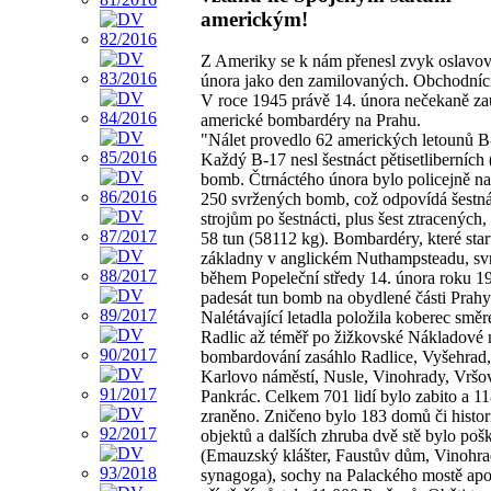
americkým!
Z Ameriky se k nám přenesl zvyk oslavov
února jako den zamilovaných. Obchodníci s
V roce 1945 právě 14. února nečekaně za
americké bombardéry na Prahu.
"Nálet provedlo 62 amerických letounů B
Každý B-17 nesl šestnáct pětisetliberních
bomb. Čtrnáctého února bylo policejně n
250 svržených bomb, což odpovídá šestná
strojům po šestnácti, plus šest ztracených,
58 tun (58112 kg). Bombardéry, které star
základny v anglickém Nuthampsteadu, sv
během Popeleční středy 14. února roku 1
padesát tun bomb na obydlené části Prahy
Nalétávající letadla položila koberec smě
Radlic až téměř po žižkovské Nákladové 
bombardování zasáhlo Radlice, Vyšehrad,
Karlovo náměstí, Nusle, Vinohrady, Vršov
Pankrác. Celkem 701 lidí bylo zabito a 1
zraněno. Zničeno bylo 183 domů či histo
objektů a dalších zhruba dvě stě bylo po
(Emauzský klášter, Faustův dům, Vinohr
synagoga), sochy na Palackého mostě ap