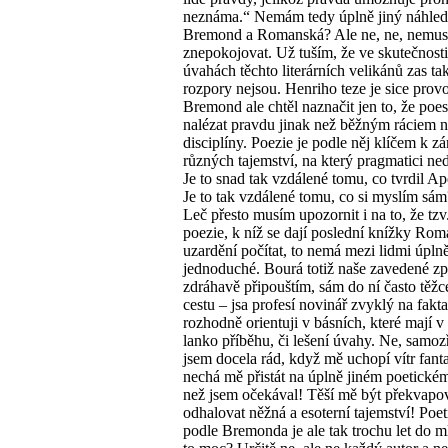
neznáma.“ Nemám tedy úplně jiný náhled
Bremond a Romanská? Ale ne, ne, nemus
znepokojovat. Už tuším, že ve skutečnosti
úvahách těchto literárních velikánů zas ta
rozpory nejsou. Henriho teze je sice provo
Bremond ale chtěl naznačit jen to, že poe
nalézat pravdu jinak než běžným ráciem 
disciplíny. Poezie je podle něj klíčem k 
různých tajemství, na který pragmatici n
Je to snad tak vzdálené tomu, co tvrdil Ap
Je to tak vzdálené tomu, co si myslím sám
Leč přesto musím upozornit i na to, že tzv.
poezie, k níž se dají poslední knížky Ro
uzardění počítat, to nemá mezi lidmi úpln
jednoduché. Bourá totiž naše zavedené z
zdráhavě připouštím, sám do ní často těž
cestu – jsa profesí novinář zvyklý na fakta
rozhodně orientuji v básních, které mají v
lanko příběhu, či lešení úvahy. Ne, samo
jsem docela rád, když mě uchopí vítr fanta
nechá mě přistát na úplně jiném poetickém 
než jsem očekával! Těší mě být překvapo
odhalovat něžná a esoterní tajemství! Poet
podle Bremonda je ale tak trochu let do 