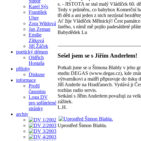
Stibor
s. - JISTOTA se stal malý Vládíček 60. d
Karel Sýs
Tedy v průměru, co babybox Komerční ba
František
tři děti a ani jeden z nich nezůstal bezdětn
Uher
Ať žije Vládíček Mělnický! Čest památce
Zora Wildová
Jarého, s nímž mě pojilo padesátileté přáte
Jan Zeman
Babydědek Lu
Emilie
Zítková
Jiří Žáček
poetický démon
Sešel jsem se s Jiřím Anderlem!
Oldřich
Hostaša
Potkali jsme se u Šimona Blably v jeho g
přílohy
studiu DEGAS (www.degas.cz), kde zn
Diskuse
výtvarníkovi a malíři připravuje do tisku d
informace
Jiří Anderle na Hradčanech. Vydává ji Če
Profil
rozhlas radio servis.
časopisu
Setkání s Jířim Anderlem považuji za velk
Loga DV
zážitek.
pro spřátelené
L.H.
stránky
archiv
Uprostřed Šimon Blabla.