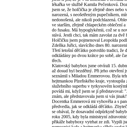
lékařka ve službě Kamila Pečenková. Do
jsem se, že holčička je zřejmě dnes nebo 
narozená, s neošetřeným pupečníkem, mí
nedonošená, ale nikoli podchlazená. Oble
ve starším, zřejmě chlapeckém oblečení a
do fusaku. Má hypoglykémii, což se u n
stává. Jestli chci, tak mám zavolat za dvě 
Holčičku jsem pojmenoval Leopolda podle
Zdeňka Juřici, slavícího dnes 80. narozen
Třetí letošní děťátko potvrdilo tradici, že d
odkládány po dvou krátce po sobě, ale čas
třech.
Klatovský babybox jsme otvírali 15. dub
až dosud byl bezdětný. Při jeho otevření 
seznámil s Miladou Emmerovou. Byla te
hejtmankou Plzeňského kraje, vystoupila 
služebního superbu v tyrkysovém kostým
povídá mi, když jsem se jí představoval: "
znám, ale představovala jsem si vás jinak!
Docentka Emmerová mi vyhověla a s pa
předvedla, jak se odkládá děťátko. Zbyte
se obával, že dosavadní odpůrkyně baby
roku 2005, kdy byla ministryní zdravotnic
přikáže babyboxy vytrhat ze zdi. Vypili j
nemocnici kafe a hejtmanka slíbila vydat 