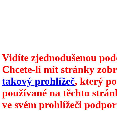
6099 /// samozvaný šéfreda
104 00 Praha 10, Hájek 88,
redakce@divokevino.cz
//
///
příští číslo Divokého v
Vidíte zjednodušenou pod
Chcete-li mít stránky zobr
takový prohlížeč
, který p
používané na těchto strán
ve svém prohlížeči podpor