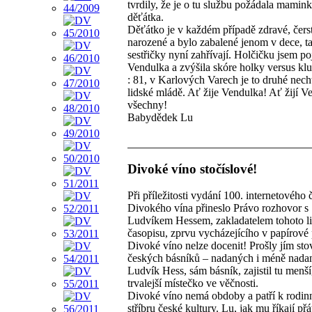
tvrdily, že je o tu službu požádala mamin
děťátka.
Děťátko je v každém případě zdravé, čers
narozené a bylo zabalené jenom v dece, ta
sestřičky nyní zahřívají. Holčičku jsem p
Vendulka a zvýšila skóre holky versus klu
: 81, v Karlových Varech je to druhé nech
lidské mládě. Ať žije Vendulka! Ať žijí V
všechny!
Babydědek Lu
Divoké víno stočíslové!
Při příležitosti vydání 100. internetového č
Divokého vína přineslo Právo rozhovor s
Ludvíkem Hessem, zakladatelem tohoto li
časopisu, zprvu vycházejícího v papírové
Divoké víno nelze docenit! Prošly jím st
českých básníků – nadaných i méně nada
Ludvík Hess, sám básník, zajistil tu menší
trvalejší místečko ve věčnosti.
Divoké víno nemá obdoby a patří k rodi
stříbru české kultury. Lu, jak mu říkají přá