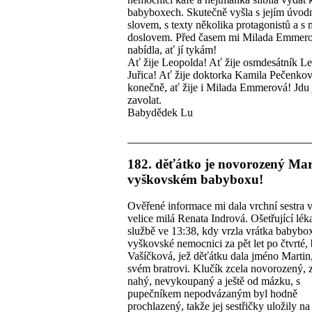
babyboxech. Skutečně vyšla s jejím úvod
slovem, s texty několika protagonistů a 
doslovem. Před časem mi Milada Emmer
nabídla, ať jí tykám!
Ať žije Leopolda! Ať žije osmdesátník L
Juřica! Ať žije doktorka Kamila Pečenko
konečně, ať žije i Milada Emmerová! Jdu 
zavolat.
Babydědek Lu
182. děťátko je novorozený Mar
vyškovském babyboxu!
Ověřené informace mi dala vrchní sestra 
velice milá Renata Indrová. Ošetřující lék
službě ve 13:38, kdy vrzla vrátka babybo
vyškovské nemocnici za pět let po čtvrté,
Vašíčková, jež děťátku dala jméno Martin,
svém bratrovi. Klučík zcela novorozený, 
nahý, nevykoupaný a ještě od mázku, s
pupečníkem nepodvázaným byl hodně
prochlazený, takže jej sestřičky uložily na