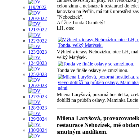
žaludek skvostnými jídly. Na Nebozízku 
celou zimu a nejsnáze k restauraci dojedet
lanovkou na Petřín, má totiž uprostřed za
"Nebozízek".
Ať žije Tonda Osmiletý!
LH, otec
Výhled z terasy Nebozízku, otec LH, mal
velký Matýsek.
Tonda ve finále oslavy se zmrzlinou.
Milena Laryšová, pozorná hostitelka, zcel
dohlíží na průběh oslavy. Maminka Lucie 
Milena Laryšová, provozovatel
restaurace Nebozízek, mě obdar
smutným andílkem.