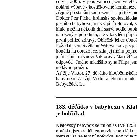
června 2005. V jeho vaničce jsem viděl d
polární výbavě - kostičkované kombinéze
zřejmě po starším sourozenci - a ještě v m
Doktor Petr Pícha, hrdinský spoluzakladat
prvního babyboxu, mi vzápětí referoval, že
kluk, možná několik dní starý, podle pu
narozený v porodnici, ale v každém přípa
první pohled zdravý. Obleček lehce obno
Požádal jsem Světlanu Witowskou, jež pr
končila na obrazovce, zda jej mohu pojm
jejím starším synovi Viktorovi. "Jasně!" z
odpověď. Jméno mladšího syna Filipa js
nedávno použili.
Ať žije Viktor, 27. děťátko hloubětínskéh
babyboxu! Ať žije Viktor a jeho maminka
Babydědek Lu
183. děťátko v babyboxu v Kla
je holčička!
Klatovský babybox se mi ohlásil ve 12:3
obrázku jsem viděl jenom zřasenou látku, 
jsem si jist, že je v ní holčička. Potvrdila m