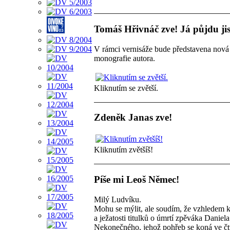
Tomáš Hřivnáč zve! Já půjdu jis
V rámci vernisáže bude představena nová 
monografie autora.
Kliknutím se zvětší.
Zdeněk Janas zve!
Kliknutím zvětšíš!
Píše mi Leoš Němec!
Milý Ludvíku.
Mohu se mýlit, ale soudím, že vzhledem k
a ježatosti titulků o úmrtí zpěváka Daniela
Nekonečného, jehož pohřeb se koná ve čt