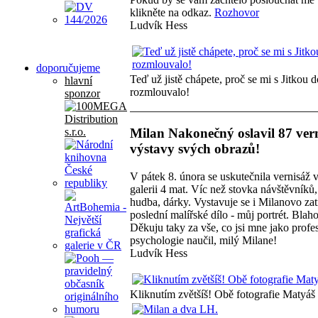
klikněte na odkaz.
Rozhovor
Ludvík Hess
doporučujeme
Teď už jistě chápete, proč se mi s Jitkou 
hlavní
rozmlouvalo!
sponzor
Milan Nakonečný oslavil 87 vern
výstavy svých obrazů!
V pátek 8. února se uskutečnila vernisáž 
galerii 4 mat. Víc než stovka návštěvníků,
hudba, dárky. Vystavuje se i Milanovo za
poslední malířské dílo - můj portrét. Blah
Děkuju taky za vše, co jsi mne jako profe
psychologie naučil, milý Milane!
Ludvík Hess
Kliknutím zvětšíš! Obě fotografie Matyáš