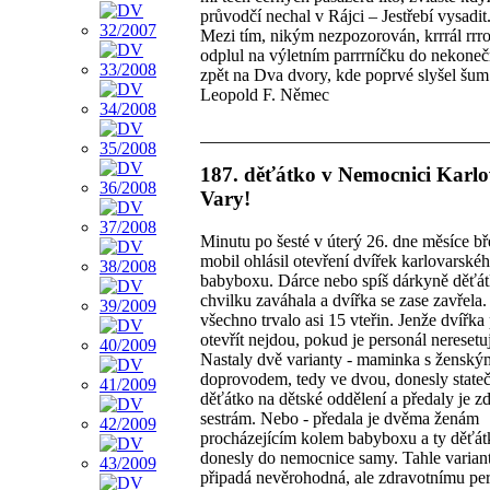
průvodčí nechal v Rájci – Jestřebí vysadit
Mezi tím, nikým nezpozorován, krrrál rrr
odplul na výletním parrrníčku do nekone
zpět na Dva dvory, kde poprvé slyšel šum 
Leopold F. Němec
187. děťátko v Nemocnici Karl
Vary!
Minutu po šesté v úterý 26. dne měsíce b
mobil ohlásil otevření dvířek karlovarské
babyboxu. Dárce nebo spíš dárkyně děťá
chvilku zaváhala a dvířka se zase zavřela.
všechno trvalo asi 15 vteřin. Jenže dvířk
otevřít nejdou, pokud je personál neresetu
Nastaly dvě varianty - maminka s ženský
doprovodem, tedy ve dvou, donesly state
děťátko na dětské oddělení a předaly je z
sestrám. Nebo - předala je dvěma ženám
procházejícím kolem babyboxu a ty děťát
donesly do nemocnice samy. Tahle varian
připadá nevěrohodná, ale zdravotnímu pe