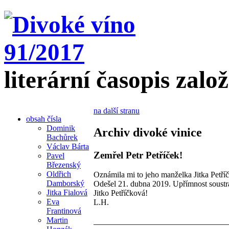
literární časopis zalo
na další stranu
obsah čísla
Dominik
Archiv divoké vinice
Bachůrek
Václav Bárta
Zemřel Petr Petříček!
Pavel
Březenský
Oldřich
Oznámila mi to jeho manželka Jitka Petří
Damborský
Odešel 21. dubna 2019. Upřímnost soustra
Jitka Fialová
Jitko Petříčková!
Eva
L.H.
Frantinová
Martin