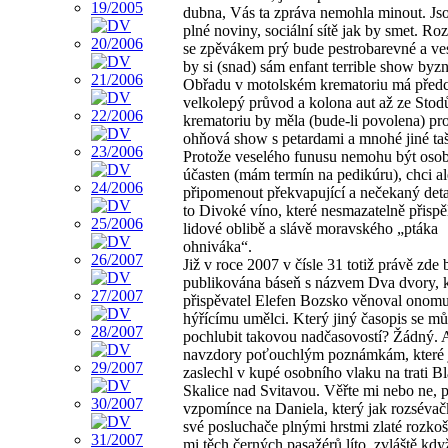
dubna, Vás ta zpráva nemohla minout. Js
plné noviny, sociální sítě jak by smet. Ro
se zpěvákem prý bude pestrobarevné a ves
by si (snad) sám enfant terrible show byzn
Obřadu v motolském krematoriu má před
velkolepý průvod a kolona aut až ze Stod
krematoriu by měla (bude-li povolena) pr
ohňová show s petardami a mnohé jiné taš
Protože veselého funusu nemohu být oso
účasten (mám termín na pedikúru), chci a
připomenout překvapující a nečekaný detai
to Divoké víno, které nesmazatelně přispě
lidové oblibě a slávě moravského „ptáka
ohniváka“.
Již v roce 2007 v čísle 31 totiž právě zde 
publikována báseň s názvem Dva dvory, 
přispěvatel Elefen Bozsko věnoval onom
hýřícímu umělci. Který jiný časopis se m
pochlubit takovou nadčasovostí? Žádný. A
navzdory poťouchlým poznámkám, které
zaslechl v kupé osobního vlaku na trati B
Skalice nad Svitavou. Věřte mi nebo ne, p
vzpomínce na Daniela, který jak rozsévač
své posluchače plnými hrstmi zlaté rozkoš
mi těch černých pasažérů líto, zvláště kdy