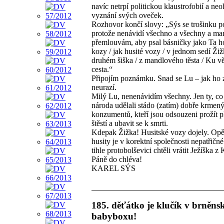
navíc netrpí politickou klaustrofobií a neoh
vyznání svých oveček.
Rozhovor končí slovy: „Sýs se trošinku p
protože nenávidí všechno a všechny a ma
přemlouvám, aby psal básničky jako Ta h
kozy / jak husité vozy / v jednom sedí Žiž
druhém šiška / z mandlového těsta / Ku v
cesta.“
Připojím poznámku. Snad se Lu – jak ho
neurazí.
Milý Lu, nenenávidím všechny. Jen ty, co
národa udělali stádo (zatím) dobře krmen
konzumentů, kteří jsou odsouzeni prožít p
štěstí a ubavit se k smrti.
Kdepak Žižka! Husitské vozy dojely. Op
husity je v korektní společnosti nepatřičn
tihle protobolševici chtěli vrátit Ježíška 
Páně do chléva!
KAREL SÝS
185. děťátko je klučík v brněn
babyboxu!