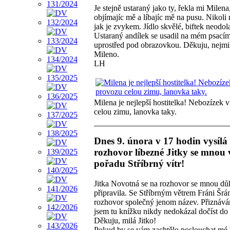
Je stejně ustaraný jako ty, řekla mi Milena
objímajíc mě a líbajíc mě na pusu. Nikoli 
jak je zvykem. Jídlo skvělé, biftek neodol
Ustaraný andílek se usadil na mém psacím
uprostřed pod obrazovkou. Děkuju, nejmil
Mileno.
LH
Milena je nejlepší hostitelka! Nebozízek 
celou zimu, lanovka taky.
Dnes 9. února v 17 hodin vysílá
rozhovor líbezné Jitky se mnou 
pořadu Stříbrný vítr!
Jitka Novotná se na rozhovor se mnou dů
připravila. Se Stříbrným větrem Fráni Šr
rozhovor společný jenom název. Přiznává
jsem tu knížku nikdy nedokázal dočíst do
Děkuju, milá Jitko!
Pokud by se vám zachtělo poslouchat mé 