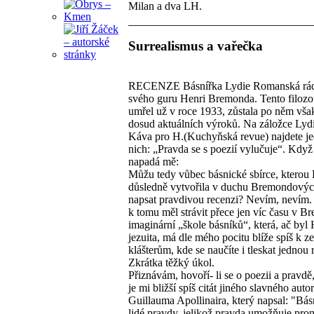
Milan a dva LH.
Surrealismus a vařečka
RECENZE Básnířka Lydie Romanská ráda
svého guru Henri Bremonda. Tento filozof
umřel už v roce 1933, zůstala po něm vša
dosud aktuálních výroků. Na záložce Lyd
Káva pro H.(Kuchyňská revue) najdete je
nich: „Pravda se s poezií vylučuje“. Když 
napadá mě:
Můžu tedy vůbec básnické sbírce, kterou 
důsledně vytvořila v duchu Bremondových
napsat pravdivou recenzi? Nevím, nevím.
k tomu měl strávit přece jen víc času v 
imaginární „škole básníků“, která, ač byl 
jezuita, má dle mého pocitu blíže spíš k 
klášterům, kde se naučíte i tleskat jednou
Zkrátka těžký úkol.
Přiznávám, hovoří- li se o poezii a pravdě
je mi bližší spíš citát jiného slavného autor
Guillauma Apollinaira, který napsal: "Bás
lidé pravdy, jelikož pravda umožňuje pro