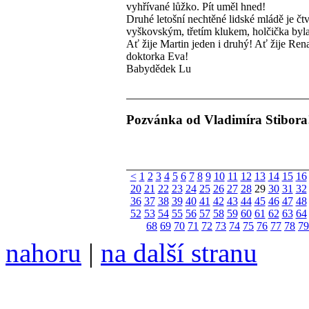
vyhřívané lůžko. Pít uměl hned!
Druhé letošní nechtěné lidské mládě je čt
vyškovským, třetím klukem, holčička byla
Ať žije Martin jeden i druhý! Ať žije Rena
doktorka Eva!
Babydědek Lu
Pozvánka od Vladimíra Stibora
<
1
2
3
4
5
6
7
8
9
10
11
12
13
14
15
16
20
21
22
23
24
25
26
27
28
29
30
31
32
36
37
38
39
40
41
42
43
44
45
46
47
48
52
53
54
55
56
57
58
59
60
61
62
63
64
68
69
70
71
72
73
74
75
76
77
78
79
nahoru
|
na další stranu
Divoké víno 91/2017 vyšlo