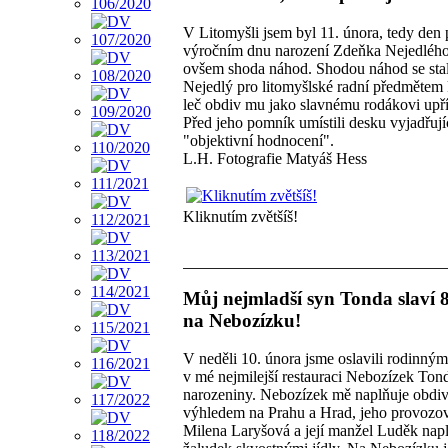
V Litomyšli jsem byl 11. února, tedy den
výročním dnu narození Zdeňka Nejedlého
ovšem shoda náhod. Shodou náhod se sta
Nejedlý pro litomyšlské radní předmětem k
leč obdiv mu jako slavnému rodákovi upřít
Před jeho pomník umístili desku vyjadřují
"objektivní hodnocení".
L.H. Fotografie Matyáš Hess
Kliknutím zvětšíš!
Můj nejmladší syn Tonda slaví 
na Nebozízku!
V neděli 10. února jsme oslavili rodinn
v mé nejmilejší restauraci Nebozízek Ton
narozeniny. Nebozízek mě naplňuje obdi
výhledem na Prahu a Hrad, jeho provozov
Milena Laryšová a její manžel Luděk napl