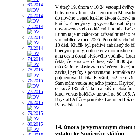
V úterý 19. února v 10:24 vstoupil dvířky
babyboxu v brněnské nemocnici Milosrdný
do nového a snad lepšího života čerstvě 
klučík. Z bedýnky jej vyzvedla osobně p
novorozeneckého oddělení Ludmila Bráz
Ludmila je iniciátorkou zřízení druhého 
v republice v roce 2005. Pomohl zachráni
18 dětí. Klučík byl pečlivě zabalený do bí
hnědými pruhy, oblečený v modrožlutém
a na cestu dostal plyšového vodníka. Lud
řekla, že je narozený dnes, váží 3830 g a
má ošetřený plastovým uzávěrem, kterým
zavírají pytlíky s potravinami. Primářka n
pojmenovat klučíka Kryštof, což jsem vřele
Sám mám vnuka stejného jména. Kryštof 
celkově 185. děťátkem a pátým letošním.
kluci versus holčičky upravil na 80:105. A
Kryštof! Ať žije primářka Ludmila Brázd
Babydědek Lu
14. února je významným dnem
vztahu ke Spojeným státům