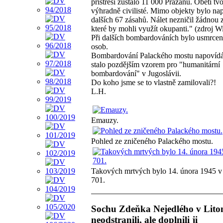
přístřeší zůstalo 11 000 Pražanů. Oběti tvo
výhradně civilisté. Mimo objekty bylo na
dalších 67 zásahů. Nálet nezničil žádnou 
které by mohli využít okupanti." (zdroj W
Při dalších bombardováních bylo usmrce
osob.
Bombardování Palackého mostu napovídá,
stalo pozdějším vzorem pro "humanitární
bombardování" v Jugoslávii.
Do koho jsme se to vlastně zamilovali?!
L.H.
Emauzy.
Pohled ze zničeného Palackého mostu.
Takových mrtvých bylo 14. února 1945 v
701.
Sochu Zdeňka Nejedlého v Lito
neodstranili, ale doplnili ji