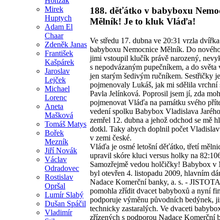
Honzák
Mirek
188. děťátko v babyboxu Nemo
Huptych
Mělník! Je to kluk Vláďa!
Adam El
Chaar
Ve středu 17. dubna ve 20:31 vrzla dvířka
Zdeněk Janas
babyboxu Nemocnice Mělník. Do nového
František
jimi vstoupil klučík právě narozený, nev
Kašpárek
s nepodvázaným pupečníkem, a do světa
Jaroslav
jen starým šedivým ručníkem. Sestřičky je
Lejček
pojmenovaly Lukáš, jak mi sdělila vrchní 
Michael
Pavla Jelínková. Poprosil jsem jí, zda mo
Lorenc
pojmenovat Vláďa na památku svého příte
Aneta
vedení spolku Babybox Vladislava Jarého
Mašková
zemřel 12. dubna a jehož odchod se mě h
Tomáš Matys
dotkl. Taky abych doplnil počet Vladislavů
Bořek
v zemi české.
Mezník
Vláďa je osmé letošní děťátko, třetí mělni
Jiří Novák
upravil skóre kluci versus holky na 82:10
Václav
Samozřejmě vedou holčičky! Babybox v 
Odradovec
byl otevřen 4. listopadu 2009, hlavním d
Rostislav
Nadace Komerční banky, a. s. - JISTOTA
Opršal
pomohla zřídit dvacet babyboxů a nyní fi
Lumír Slabý
podporuje výměnu původních bedýnek, ji
Dušan Spáčil
technicky zastaralých. Ve dvaceti babybo
Vladimír
zřízených s podporou Nadace Komerční b