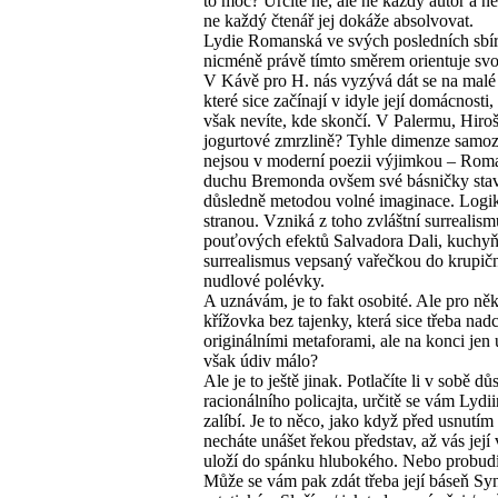
to moc? Určitě ne, ale ne každý autor a n
ne každý čtenář jej dokáže absolvovat.
Lydie Romanská ve svých posledních sbí
nicméně právě tímto směrem orientuje svo
V Kávě pro H. nás vyzývá dát se na malé 
které sice začínají v idyle její domácnosti,
však nevíte, kde skončí. V Palermu, Hiroš
jogurtové zmrzlině? Tyhle dimenze samo
nejsou v moderní poezii výjimkou – Rom
duchu Bremonda ovšem své básničky sta
důsledně metodou volné imaginace. Logik
stranou. Vzniká z toho zvláštní surrealism
pouťových efektů Salvadora Dali, kuchy
surrealismus vepsaný vařečkou do krupičn
nudlové polévky.
A uznávám, je to fakt osobité. Ale pro něk
křížovka bez tajenky, která sice třeba nad
originálními metaforami, ale na konci jen 
však údiv málo?
Ale je to ještě jinak. Potlačíte li v sobě dů
racionálního policajta, určitě se vám Lydi
zalíbí. Je to něco, jako když před usnutím
necháte unášet řekou představ, až vás jej
uloží do spánku hlubokého. Nebo probud
Může se vám pak zdát třeba její báseň Sy