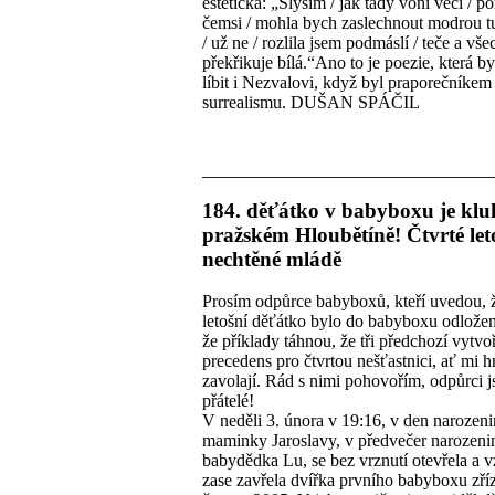
estetická: „Slyším / jak tady voní věci / p
čemsi / mohla bych zaslechnout modrou t
/ už ne / rozlila jsem podmáslí / teče a vš
překřikuje bílá.“Ano to je poezie, která b
líbit i Nezvalovi, když byl praporečníkem
surrealismu. DUŠAN SPÁČIL
184. děťátko v babyboxu je klu
pražském Hloubětíně! Čtvrté let
nechtěné mládě
Prosím odpůrce babyboxů, kteří uvedou, ž
letošní děťátko bylo do babyboxu odložen
že příklady táhnou, že tři předchozí vytvoř
precedens pro čtvrtou nešťastnici, ať mi 
zavolají. Rád s nimi pohovořím, odpůrci j
přátelé!
V neděli 3. února v 19:16, v den narozen
maminky Jaroslavy, v předvečer narozeni
babydědka Lu, se bez vrznutí otevřela a v
zase zavřela dvířka prvního babyboxu zří