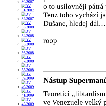
o to usilovněji pátr
Tenz toho vychází 
Dušane, hledej dál.…
roop
Nástup Superman
Teoretici „libtardi
ve Venezuele velký 