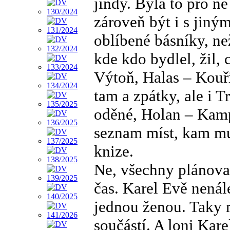
jindy. Byla to pro ně
zároveň být i s jiným
oblíbené básníky, neži
kde kdo bydlel, žil,
Výtoň, Halas – Kouři
tam a zpátky, ale i T
oděné, Holan – Kam
seznam míst, kam mu
knize.
Ne, všechny plánovan
čas. Karel Evě nenál
jednou ženou. Taky m
součástí. A loni Kar