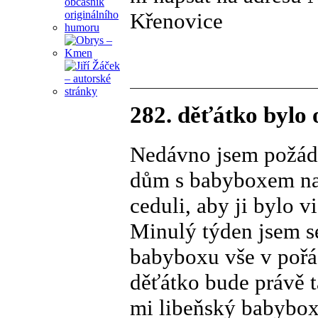
Křenovice
282. děťátko bylo 
Nedávno jsem požád
dům s babyboxem na
ceduli, aby ji bylo v
Minulý týden jsem se
babyboxu vše v pořád
děťátko bude právě t
mi libeňský babybox 