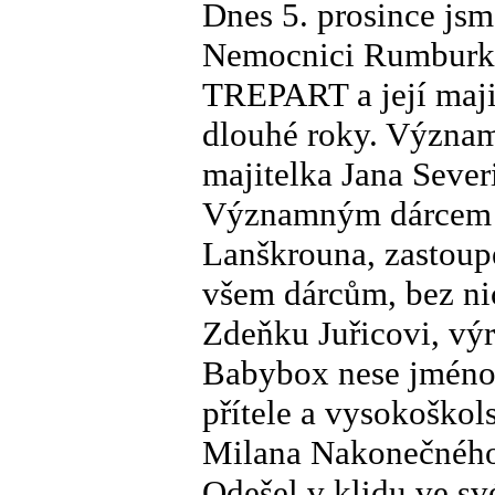
Dnes 5. prosince jsm
Nemocnici Rumburk. 
TREPART a její maji
dlouhé roky. Význam
majitelka Jana Sever
Významným dárcem 
Lanškrouna, zastoup
všem dárcům, bez ni
Zdeňku Juřicovi, vý
Babybox nese jméno
přítele a vysokoškol
Milana Nakonečného,
Odešel v klidu ve s