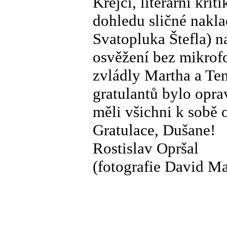
Krejčí, literární kri
dohledu sličné nakl
Svatopluka Štefla) n
osvěžení bez mikrofo
zvládly Martha a Te
gratulantů bylo opra
měli všichni k sobě 
Gratulace, Dušane!
Rostislav Opršal
(fotografie David Ma