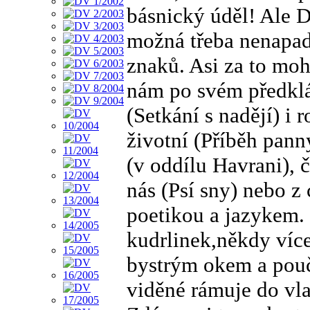
básnický úděl! Ale D
možná třeba nenapadn
znaků. Asi za to moh
nám po svém předklá
(Setkání s nadějí) i
životní (Příběh pann
(v oddílu Havrani), 
nás (Psí sny) nebo z 
poetikou a jazykem.
kudrlinek,někdy více
bystrým okem a pou
viděné rámuje do vl