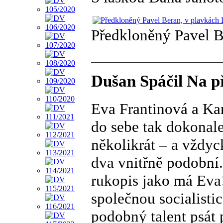
Předkloněný Pavel B
Dušan Spáčil Na p
Eva Frantinová a Kar
do sebe tak dokonale
několikrát – a vždyck
dva vnitřně podobní.
rukopis jako má Eva!
společnou socialisti
podobný talent psát 