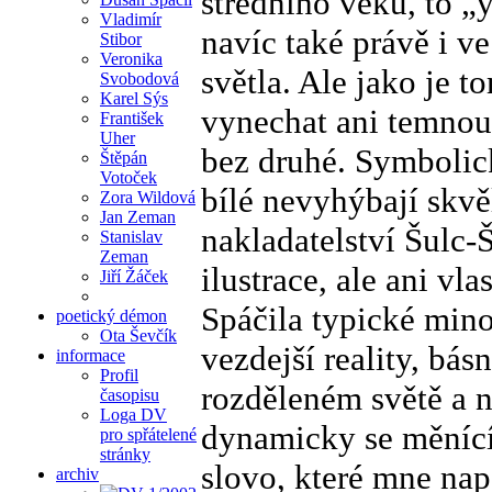
středního věku, to 
Vladimír
navíc také právě i ve
Stibor
Veronika
světla. Ale jako je 
Svobodová
Karel Sýs
vynechat ani temnou s
František
Uher
bez druhé. Symbolic
Štěpán
Votoček
bílé nevyhýbají skvěl
Zora Wildová
Jan Zeman
nakladatelství Šulc-
Stanislav
Zeman
ilustrace, ale ani v
Jiří Žáček
Spáčila typické mino
poetický démon
Ota Ševčík
vezdejší reality, bá
informace
Profil
rozděleném světě a n
časopisu
Loga DV
dynamicky se měnící 
pro spřátelené
stránky
slovo, které mne napa
archiv