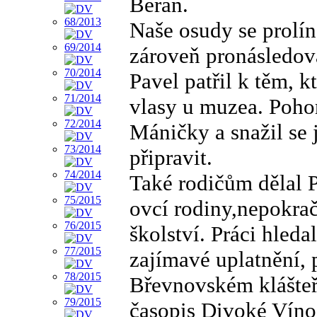
Beran.
Naše osudy se prolín
zároveň pronásledov
Pavel patřil k těm, k
vlasy u muzea. Pohor
Máničky a snažil se 
připravit.
Také rodičům dělal Pa
ovcí rodiny,nepokra
školství. Práci hleda
zajímavé uplatnění,
Břevnovském klášteř
časopis Divoké Víno