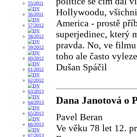
politice se čím dál 
Hollywoodu, všichni
America - prostě pří
superjedinec, který 
pravda. No, ve filmu
toho ale často vyleze
Dušan Spáčil
Dana Janotová o P
Pavel Beran
Ve věku 78 let 12. p