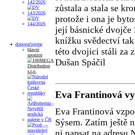
zůstala a stala se kr
protože i ona je byto
její básnické dvojče
knížku svědectví tak
doporučujeme
této dvojici stáli za 
hlavní
sponzor
Dušan Spáčil
Eva Frantinová vy
Eva Frantinová vzpom
Sýsem. Zatím ještě ne
ni napsat na adresu