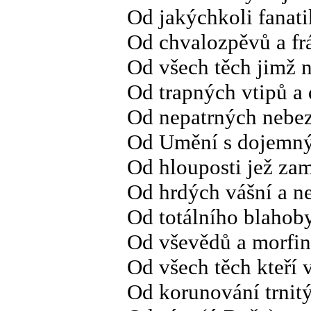
Od jakýchkoli fanat
Od chvalozpěvů a fr
Od všech těch jimž n
Od trapných vtipů a
Od nepatrných nebe
Od Umění s dojemný
Od hlouposti jež za
Od hrdých vášní a n
Od totálního blahob
Od vševědů a morfin
Od všech těch kteří 
Od korunování trnit