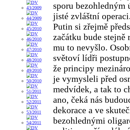
sporu bezohledným ú
jisté zvláštní operaci
Putin si zřejmě před
začátku bude stejně 
mu to nevyšlo. Osobn
světoví lídři postup
že principy mezináro
je vymysleli před os
medvídek, a tak to c
ano, čeká nás budouc
dekorace a ve skuteč
bezohlednými oligarc