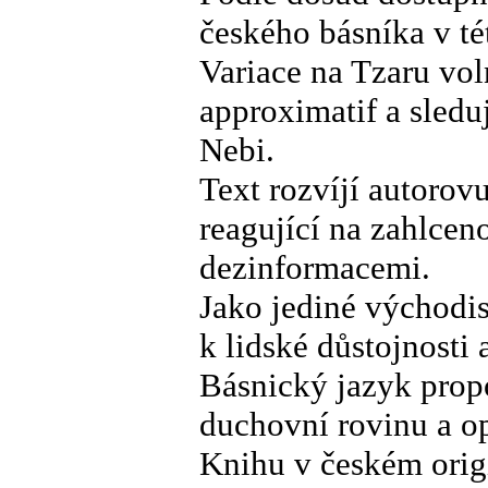
českého básníka v té
Variace na Tzaru vo
approximatif a sled
Nebi.
Text rozvíjí autorov
reagující na zahlcen
dezinformacemi.
Jako jediné východisk
k lidské důstojnosti
Básnický jazyk propo
duchovní rovinu a op
Knihu v českém orig