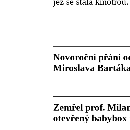
jež se stala kmotro
Novoroční přání o
Miroslava Barták
Zemřel prof. Mila
otevřený babybox