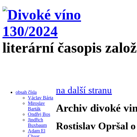
literární časopis zalo
na další stranu
obsah čísla
Václav Bárta
Miroslav
Archiv divoké vin
Barták
Ondřej Bos
Jindřich
Rostislav Opršal o
Buxbaum
Adam El
Chaar