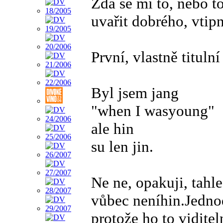
Zdá se mi to, nebo to
uvařit dobrého, vtip
První, vlastně titul
Byl jsem jang
"when I wasyoung"
ale hin
su len jin.
Ne ne, opakuji, tahle
vůbec neníhin.Jednod
protože ho to vidite