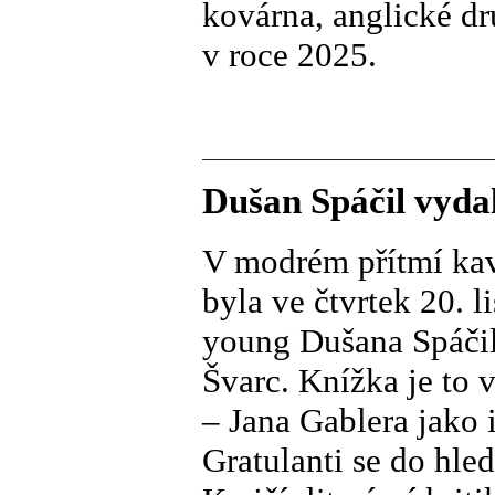
kovárna, anglické dr
v roce 2025.
Dušan Spáčil vydal
V modrém přítmí ka
byla ve čtvrtek 20. l
young Dušana Spáčila
Švarc. Knížka je to 
– Jana Gablera jako 
Gratulanti se do hle