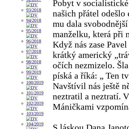
Pobyt v socialistické
našich přátel odešlo
mu dala svobodnější 
manželku, která při 
Když nás zase Pavel 
krátký americký „trá
očích nezmizelo. Šla
píská a říká: „ Ten 
Navštívil nás ještě 
neztratil a neztratí
Máničkami vzpomín
S láskou Dana Janot