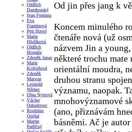
Od jin přes jang k 
Oldřich
Damborský
Ivan Fontana
Eva
Koncem minulého roku
Frantinová
Petr Havel
čtenáře nová (už os
Marta
Hlušíková
názvem Jin a young,
Oldřich
Hostaša
některé trochu mate 
Zdeněk Janas
Marie
orientální moudra, n
Kofroňová
Zdeněk
druhou stranu spojen
Marvan
Leopold
významu, naopak. Ta
Němec
Olga Nytrová
mnohovýznamové skvě
Václav
Odradovec
(ano, přiznávám hned,
Rostislav
Opršal
básněmi. Ač je auto
Martin
Patřičný
Dušan Spáčil