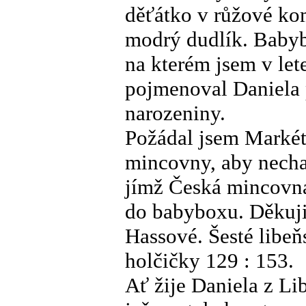
děťátko v růžové ko
modrý dudlík. Babyb
na kterém jsem v let
pojmenoval Daniela p
narozeniny.
Požádal jsem Markét
mincovny, aby necha
jímž Česká mincovna
do babyboxu. Děkuji
Hassové. Šesté libeň
holčičky 129 : 153.
Ať žije Daniela z Li