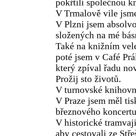
pokřtili společnou k
V Trmalově vile jsme
V Plzni jsem absolvo
složených na mé básn
Také na knižním vel
poté jsem v Café Prá
který zpíval řadu no
Prožij sto životů.
V turnovské knihovn
V Praze jsem měl tisk
březnového koncertu
V historické tramvaji
aby cestovali ze Stř