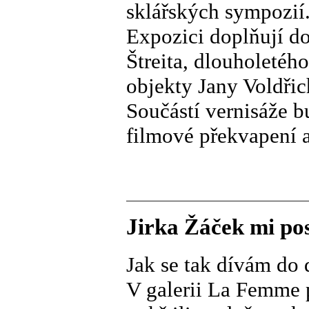
sklářských sympozií
Expozici doplňují do
Štreita, dlouholetéh
objekty Jany Voldři
Součástí vernisáže b
filmové překvapení a
Jirka Žáček mi pos
Jak se tak dívám do 
V galerii La Femme p