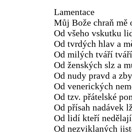
Lamentace
Můj Bože chraň mě 
Od všeho vskutku li
Od tvrdých hlav a 
Od milých tváří tvář
Od ženských slz a m
Od nudy pravd a zb
Od venerických nem
Od tzv. přátelské po
Od přísah nadávek lž
Od lidí kteří neděla
Od nezviklaných jist