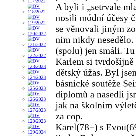
A byli i „setrvale ml
nosili módní účesy či
se věnovali jiným zo
nim nikdy nesedělo.
(spolu) jen smáli. Tu
Karlem si tvrdošíjně
dětský úžas. Byl jsem
básnické soutěže Sei
diplomů a nasedli js
jak na školním výlet
za cop.
Karel(78+) s Evou(69