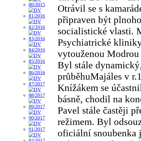
Otrávil se s kamarád
připraven být plno
socialistické vlasti
Psychiatrické klinik
vytouženou Modrou 
Byl stále dynamický,
průběhuMajáles v r.1
Knížákem se účastni
básně, chodil na kon
Pavel stále častěji
režimem. Byl odsouz
oficiální snoubenka 