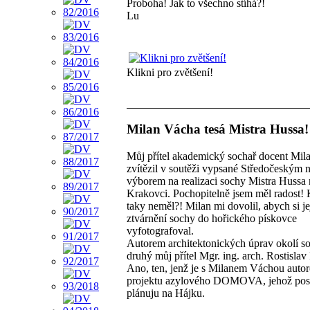
Proboha! Jak to všechno stíhá?!
Lu
Klikni pro zvětšení!
Milan Vácha tesá Mistra Hussa!
Můj přítel akademický sochař docent Mil
zvítězil v soutěži vypsané Středočeským 
výborem na realizaci sochy Mistra Hussa 
Krakovci. Pochopitelně jsem měl radost!
taky neměl?! Milan mi dovolil, abych si je
ztvárnění sochy do hořického pískovce
vyfotografoval.
Autorem architektonických úprav okolí so
druhý můj přítel Mgr. ing. arch. Rostislav
Ano, ten, jenž je s Milanem Váchou auto
projektu azylového DOMOVA, jehož pos
plánuju na Hájku.