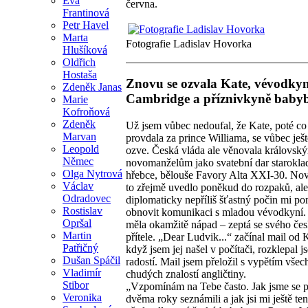
Eva
června.
Frantinová
Petr Havel
Marta
Fotografie Ladislav Hovorka
Hlušíková
Oldřich
Hostaša
Znovu se ozvala Kate, vévodkyn
Zdeněk Janas
Cambridge a příznivkyně baby
Marie
Kofroňová
Zdeněk
Už jsem vůbec nedoufal, že Kate, poté co
Marvan
provdala za prince Williama, se vůbec ješ
Leopold
ozve. Česká vláda ale věnovala královsk
Němec
novomanželům jako svatební dar starokl
Olga Nytrová
hřebce, bělouše Favory Alta XXI-30. No
Václav
to zřejmě uvedlo poněkud do rozpaků, ale
Odradovec
diplomaticky nepříliš šťastný počin mi p
Rostislav
obnovit komunikaci s mladou vévodkyní.
Opršal
měla okamžitě nápad – zeptá se svého če
Martin
přítele. „Dear Ludvik...“ začínal mail od 
Patřičný
když jsem jej našel v počítači, rozklepal j
Dušan Spáčil
radostí. Mail jsem přeložil s vypětím všec
Vladimír
chudých znalostí angličtiny.
Stibor
„Vzpomínám na Tebe často. Jak jsme se 
Veronika
dvěma roky seznámili a jak jsi mi ještě te