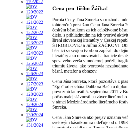
Cena pro Jiřího Žáčka!
Porota Ceny Jána Smreka sa rozhodla ude
tohtoročnú prestížnu Cenu Jána Smreka 
českým básnikom za ich celoživotné básn
dielo, s prihliadnutím na ich tvorivé aktivi
šírení slovenskej literatúry v Českej repub
ŠTROBLOVEJ a Jiřímu ŽÁČKOVI. Obi
básnici sa svojou tvorbou zapísali do dejí
literatúry ako obnovovatelia tradície drsné
spevavého verša v modernej poézii, tragik
triumfu života, ako tvorcovia nezabudnut
básní, metafor a obrazov.
Cenu Jána Smreka, ktorá pozostáva z plas
"Ego" od sochára Dalibora Baču a diplo
prevezmú laureáti 5. septembra 2011 v Bra
počas malej slávnosti na záver literárneho
v rámci Medzinárodného literárneho festi
Smreka.
Cena Jána Smreka ako prejav uznania v
svetovým básnikom sa udeľuje od r. 1998.
laureátmi sa stali napr. Tomas Tranströme