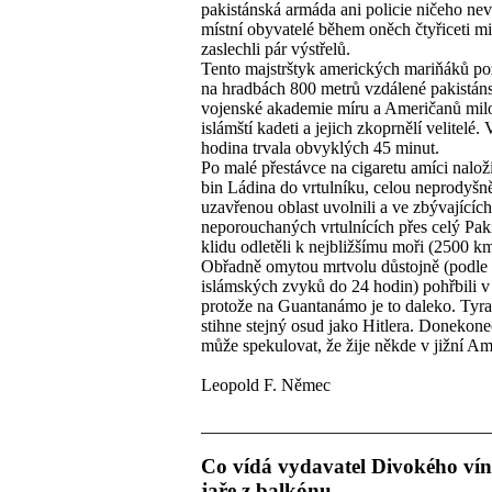
pakistánská armáda ani policie ničeho nev
místní obyvatelé během oněch čtyřiceti m
zaslechli pár výstřelů.
Tento majstrštyk amerických mariňáků po
na hradbách 800 metrů vzdálené pakistán
vojenské akademie míru a Američanů mil
islámští kadeti a jejich zkoprnělí velitelé.
hodina trvala obvyklých 45 minut.
Po malé přestávce na cigaretu amíci nalo
bin Ládina do vrtulníku, celou neprodyšn
uzavřenou oblast uvolnili a ve zbývajících
neporouchaných vrtulnících přes celý Pak
klidu odletěli k nejbližšímu moři (2500 km
Obřadně omytou mrtvolu důstojně (podle
islámských zvyků do 24 hodin) pohřbili v
protože na Guantanámo je to daleko. Tyra
stihne stejný osud jako Hitlera. Donekone
může spekulovat, že žije někde v jižní Am
Leopold F. Němec
Co vídá vydavatel Divokého ví
jaře z balkónu