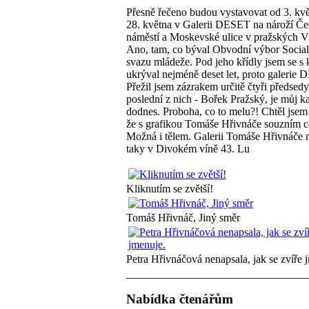
Přesně řečeno budou vystavovat od 3. kv
28. května v Galerii DESET na nároží Č
náměstí a Moskevské ulice v pražských V
Ano, tam, co býval Obvodní výbor Social
svazu mládeže. Pod jeho křídly jsem se s
ukrýval nejméně deset let, proto galerie
Přežil jsem zázrakem určitě čtyři předsedy
poslední z nich - Bořek Pražský, je můj 
dodnes. Proboha, co to melu?! Chtěl jsem
že s grafikou Tomáše Hřivnáče souzním c
Možná i tělem. Galerii Tomáše Hřivnáče 
taky v Divokém víně 43. Lu
Kliknutím se zvětší!
Tomáš Hřivnáč, Jiný směr
Petra Hřivnáčová nenapsala, jak se zvíře 
Nabídka čtenářům