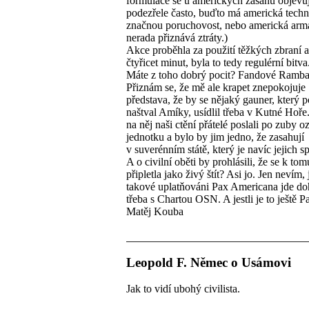
formulace se u amerických zásahů objevu
podezřele často, buďto má americká techn
značnou poruchovost, nebo americká arm
nerada přiznává ztráty.)
Akce proběhla za použití těžkých zbraní a
čtyřicet minut, byla to tedy regulérní bitva
Máte z toho dobrý pocit? Fandové Ramba 
Přiznám se, že mě ale krapet znepokojuje
představa, že by se nějaký gauner, který 
naštval Amíky, usídlil třeba v Kutné Hoře
na něj naši ctění přátelé poslali po zuby 
jednotku a bylo by jim jedno, že zasahují
v suverénním státě, který je navíc jejich 
A o civilní oběti by prohlásili, že se k tom
připletla jako živý štít? Asi jo. Jen nevím, j
takové uplatňováni Pax Americana jde d
třeba s Chartou OSN. A jestli je to ještě P
Matěj Kouba
Leopold F. Němec o Usámovi
Jak to vidí ubohý civilista.