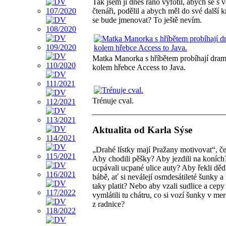
Tak jsem ji dnes ráno vyfotil, abych se s v
čtenáři, podělil a abych měl do své další k
se bude jmenovat? To ještě nevím.
Matka Manorka s hříbětem probíhají dram
kolem hřebce Access to Java.
Trénuje cval.
Aktualita od Karla Sýse
„Drahé lístky mají Pražany motivovat“, čet
Aby chodili pěšky? Aby jezdili na koníc
ucpávali ucpané ulice auty? Aby řekli děd
bábě, ať si neválejí osmdesátileté šunky a
taky platit? Nebo aby vzali sudlice a cepy
vymlátili tu chátru, co si vozí šunky v me
z radnice?