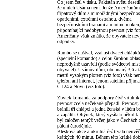
Co jsem četl v tisku. Pakistán světu desetile
že u nich Usáma není. Jenže Američanům
třípatrový dům s mimořádnými bezpečnos
opatřeními, extrémní ostrahou, dvěma
bezpečnostními branami a minimem oken
připomínající nedobytnou pevnost (viz fot
Američany však zmátlo, že obyvatelé nev
odpadky.
Rambo se naštval, vzal asi dvacet chlápků
(specielní komando) a celou širokou oblas
neprodyšně uzavřeli (podle svědectví mís
obyvatel). Usámův dům, obehnaný 3,6 až
metrů vysokým plotem (viz foto) však ne
telefon ani internet, jenom satelitní přijím
ČT24 a Novu (viz foto).
Zbytek komanda za podpory čtyř vrtulník
pevnost zcela nečekaně přepadl. Pevnost,
bránili tři chlápci a jedna ženská v litém bo
a zapálili. Ohýnek, který vysílalo několik t
byl založen tentýž večer, jako v Čechách 
pálení čarodějnic.
Blesková akce a ukrutná řež trvala neuvěř
krátkých 40 minut. Během této krátké dob