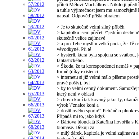
příteli Mélovi Machálkovi. Nikdo ji předt
a tuhle výjimečnost jsem mu samozřejmě 
napsal. Odpověď přišla obratem.
> Je to skutečně velmi silný příběh,
> kapitolku jsem přečetl \"jedním dechem\
skutečně velice zajímavé
> a pro Tebe myslím velká pocta, že Tě os
vévodkyně. Při té
> hysterii, která byla spojena se svatbou, 
fantastického.
> Škoda, že tu korespondenci nemáš v pa
formě (díky existenci
> internetu si již velmi málo píšeme prost
pravé pošty), byl
> by to velmi cenný dokument. Samozřej
který není v oblasti
> chovu koní tak kovaný jako Ty, okamžitě
výrok \"znalce koní a
> dostihového sportu\" Petráně o plnokre
Připadá mi to, jako když
> Bártova blonďatá Kateřina hovořila s 
biomase. Děkuji za
> milý dárek, kapitola je velmi zajímavá a
bude mít další