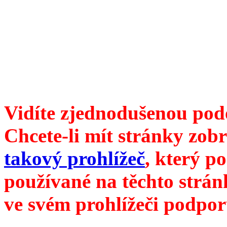
ISSN 1214-6099 ❖ samozva
104 00 Praha 10, Hájek 88
redakce@divokevino.cz
vyjde 19. května 2024
Vidíte zjednodušenou pod
Chcete-li mít stránky zobr
takový prohlížeč
, který p
používané na těchto strán
ve svém prohlížeči podpor