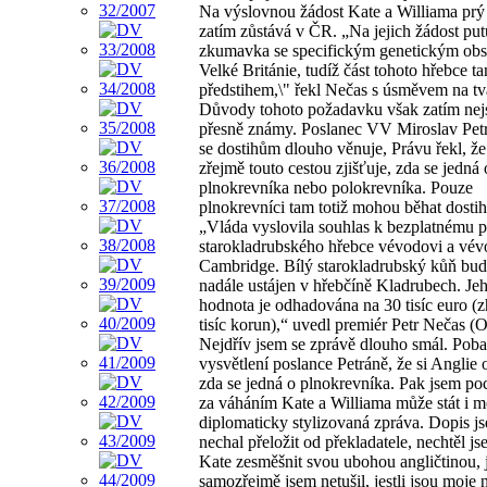
Na výslovnou žádost Kate a Williama prý
zatím zůstává v ČR. „Na jejich žádost put
zkumavka se specifickým genetickým ob
Velké Británie, tudíž část tohoto hřebce t
předstihem,\" řekl Nečas s úsměvem na tvá
Důvody tohoto požadavku však zatím nej
přesně známy. Poslanec VV Miroslav Petr
se dostihům dlouho věnuje, Právu řekl, že
zřejmě touto cestou zjišťuje, zda se jedná
plnokrevníka nebo polokrevníka. Pouze
plnokrevníci tam totiž mohou běhat dostih
„Vláda vyslovila souhlas k bezplatnému 
starokladrubského hřebce vévodovi a vév
Cambridge. Bílý starokladrubský kůň bud
nadále ustájen v hřebčíně Kladrubech. Je
hodnota je odhadována na 30 tisíc euro (
tisíc korun),“ uvedl premiér Petr Nečas (
Nejdřív jsem se zprávě dlouho smál. Pob
vysvětlení poslance Petráně, že si Anglie 
zda se jedná o plnokrevníka. Pak jsem poc
za váháním Kate a Williama může stát i m
diplomaticky stylizovaná zpráva. Dopis js
nechal přeložit od překladatele, nechtěl j
Kate zesměšnit svou ubohou angličtinou, 
samozřejmě jsem netušil, jestli jsou moje