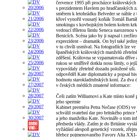
července 1995 při procházce královských
s prezidentem Havlem po hradčanských z
směrem k letohrádku Belveder se náhle z
křoví vynořil vousatý koňák Tomáš Bartá
smokingu s kovbojským bolem kolem krk
vedoucí tříletou šimlu Seneca narozenou 
Benicích. Scéna jako by ji napsal i zrežíro
exprezident – dramatik. On byl také jedin
v tu chvíli usmíval. Na fotografiích lze ve
španělských královských manželů zřeteln
zděšení. Královna se vzpamatovala dříve 
rukou se smířlivě dotkla nosu šimly, o její
vypovídaly zřetelně dozadu položené uši. 
odpověděl Kate diplomaticky a popsal his
hodnotu starokladrubských koní. Za dva 
v českých médiích zmatené informace:
Češi zatím Williamovi a Kate místo koně p
jeho spermie
Kabinet premiéra Petra Nečase (ODS) ve 
schválil svatební dar pro britského prince
a jeho manželku Kate. Novináře o tom in
předseda vlády. Zatím je do Británie vysl
vyžádání alespoň genetický vzorek, zřejm
hřebce pojmenovaného Favory Alta XXI-