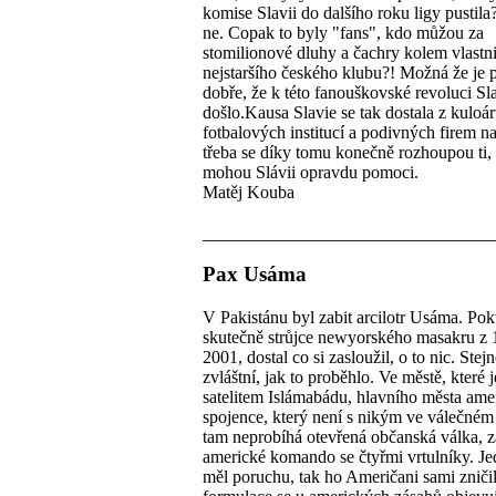
komise Slavii do dalšího roku ligy pustila
ne. Copak to byly "fans", kdo můžou za
stomilionové dluhy a čachry kolem vlastni
nejstaršího českého klubu?! Možná že je 
dobře, že k této fanouškovské revoluci Sl
došlo.Kausa Slavie se tak dostala z kuloá
fotbalových institucí a podivných firem n
třeba se díky tomu konečně rozhoupou ti,
mohou Slávii opravdu pomoci.
Matěj Kouba
Pax Usáma
V Pakistánu byl zabit arcilotr Usáma. Pok
skutečně strůjce newyorského masakru z 1
2001, dostal co si zasloužil, o to nic. Stejn
zvláštní, jak to proběhlo. Ve městě, které j
satelitem Islámabádu, hlavního města ame
spojence, který není s nikým ve válečném 
tam neprobíhá otevřená občanská válka, z
americké komando se čtyřmi vrtulníky. Je
měl poruchu, tak ho Američani sami zničil