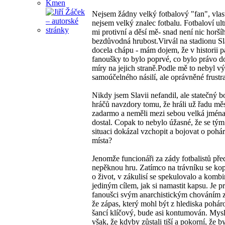
Nejsem žádny velký fotbalový "fan", vla
nejsem velký znalec fotbalu. Fotbaloví ult
mi protivní a děsí mě- snad není nic horší
bezdůvodná hrubost.Virvál na stadionu Sl
docela chápu - mám dojem, že v historii pa
fanoušky to bylo poprvé, co bylo právo do
míry na jejich straně.Podle mě to nebyl v
samoúčelného násilí, ale oprávněné frustr
Nikdy jsem Slavii nefandil, ale statečný bo
hráčů navzdory tomu, že hráli už řadu mě
zadarmo a neměli mezi sebou velká jmén
dostal. Copak to nebylo úžasné, že se tým
situaci dokázal vzchopit a bojovat o pohá
místa?
Jenomže funcionáři za zády fotbalistů pře
nepěknou hru. Zatímco na trávníku se kop
o život, v zákulisí se spekulovalo a komb
jediným cílem, jak si namastit kapsu. Je p
fanoušci svým anarchistickým chováním z
že zápas, který mohl být z hlediska pohá
šancí klíčový, bude asi kontumován. Myslí
však, že kdyby zůstali tiší a pokorní, že b