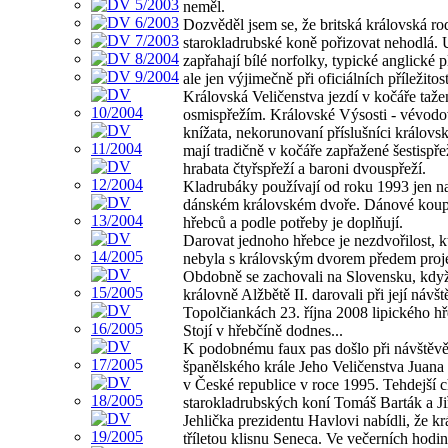
neměl.
Dozvěděl jsem se, že britská královská rod
starokladrubské koně pořizovat nehodlá. 
zapřahají bílé norfolky, typické anglické 
ale jen výjimečně při oficiálních příležitos
Královská Veličenstva jezdí v kočáře taž
osmispřežím. Královské Výsosti - vévodo
knížata, nekorunovaní příslušníci královsk
mají tradičně v kočáře zapřažené šestispře
hrabata čtyřspřeží a baroni dvouspřeží.
Kladrubáky používají od roku 1993 jen n
dánském královském dvoře. Dánové koup
hřebců a podle potřeby je doplňují.
Darovat jednoho hřebce je nezdvořilost, kt
nebyla s královským dvorem předem proj
Obdobně se zachovali na Slovensku, když
královně Alžbětě II. darovali při její návšt
Topolčiankách 23. října 2008 lipického hř
Stojí v hřebčíně dodnes...
K podobnému faux pas došlo při návštěv
španělského krále Jeho Veličenstva Juana 
v České republice v roce 1995. Tehdejší 
starokladrubských koní Tomáš Barták a Ji
Jehlička prezidentu Havlovi nabídli, že krá
tříletou klisnu Seneca. Ve večerních hodi