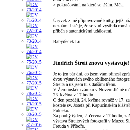
> pokračování, na které se těším. Méla
Úryvek z mé připravované knihy, jejíž ná
neznám. Jisté je, že se v ní vystřídá romá
příběh s autentickými událostmi.
Babydědek Lu
Jindřich Štreit znovu vystavuje!
Je to jen pár dní, co jsem vám přinesl zpr
dvou výstavách svého oblíbeného fotograf
Štreita a už jsem tu s dalšími třemi.
V Žerotínském zámku v Novém Jičíně má
23. května v 17 hodin.
O den později, 24. května rovněž v 17, za
kostele sv. Josefa při Kapucínském klášte
Fulneku.
Za pouhý týden, 2. června v 17 hodin, za
výstava Štreitových fotografií v Muzeu 
Freuda v Příboře.