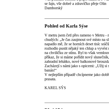
se fajn, vše dobré a zdravíčko přeje Olin
Damborský
Pohled od Karla Sýse
V metru jsem četl přes rameno v Metru - 
chudých: „Je čas zaujmout své místo na s
napadlo mě, že se horních deset tisíc srá
rozhodlo pustit nějaký ten chlup a vyvést
na chviličku ze stínu. Byl to však vemlo
příkaz, že si máme pořídit nový slunečník
zahradní lehátko, nové balkonové brouzda
Zacházejí s námi jako s opicemi: „Užij si 
banán!“
V nejlepším případě chcípneme jako dob
prasata.
KAREL SÝS