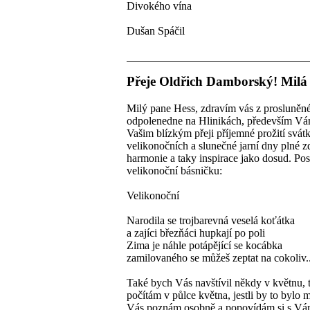
Divokého vína
Dušan Spáčil
Přeje Oldřich Damborský! Milá 
Milý pane Hess, zdravím vás z prosluněn
odpolenedne na Hlinikách, především Vá
Vašim blízkým přeji příjemné prožití svát
velikonočních a slunečné jarní dny plné z
harmonie a taky inspirace jako dosud. Po
velikonoční básničku:
Velikonoční
Narodila se trojbarevná veselá koťátka
a zajíci březňáci hupkají po poli
Zima je náhle potápějící se kocábka
zamilovaného se můžeš zeptat na cokoliv..
Také bych Vás navštívil někdy v květnu, 
počítám v půlce května, jestli by to bylo 
Vás poznám osobně a popovídám si s Vá