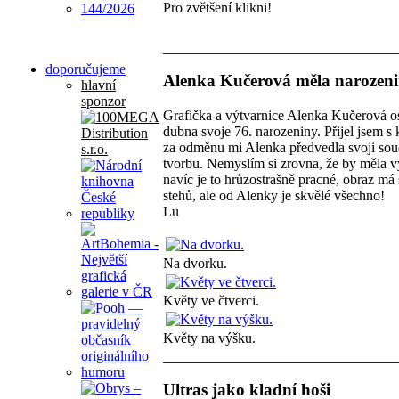
Pro zvětšení klikni!
doporučujeme
Alenka Kučerová měla narozeni
hlavní
sponzor
Grafička a výtvarnice Alenka Kučerová os
dubna svoje 76. narozeniny. Přijel jsem s
za odměnu mi Alenka předvedla svoji so
tvorbu. Nemyslím si zrovna, že by měla v
navíc je to hrůzostrašně pracné, obraz má s
stehů, ale od Alenky je skvělé všechno!
Lu
Na dvorku.
Květy ve čtverci.
Květy na výšku.
Ultras jako kladní hoši