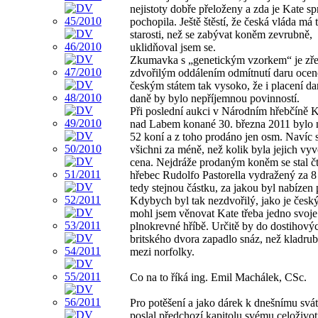
nejistoty dobře přeloženy a zda je Kate s
pochopila. Ještě štěstí, že česká vláda má 
starosti, než se zabývat koněm zevrubně,
uklidňoval jsem se.
Zkumavka s „genetickým vzorkem“ je zře
zdvořilým oddálením odmítnutí daru oce
českým státem tak vysoko, že i placení da
daně by bylo nepříjemnou povinností.
Při poslední aukci v Národním hřebčíně 
nad Labem konané 30. března 2011 bylo 
52 koní a z toho prodáno jen osm. Navíc 
všichni za méně, než kolik byla jejich vyv
cena. Nejdráže prodaným koněm se stal čt
hřebec Rudolfo Pastorella vydražený za 
tedy stejnou částku, za jakou byl nabízen
Kdybych byl tak nezdvořilý, jako je český 
mohl jsem věnovat Kate třeba jedno svoje
plnokrevné hříbě. Určitě by do dostihovýc
britského dvora zapadlo snáz, než kladru
mezi norfolky.
Co na to říká ing. Emil Machálek, CSc.
Pro potěšení a jako dárek k dnešnímu svá
poslal předchozí kapitolu svému celoživo