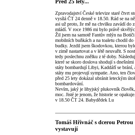
Před 25 lety...
Zpravodajství České televize staré čtvrt sto
vysílá ČT 24 denně v 18.50. Rád se na n
asi už proto, že mě na chvilku zavádí do 
mládí. V roce 1986 mi bylo právě skvělých
Žil jsem na samotě Fantův mlýn na Botiči
mobilních buňkách a na toaletu chodil do
budky. Jezdil jsem škodovkou, kterou by
v zimě nastartovat a v létě neuvařit. S nosta
tedy poslechnu znělku z té doby. Následuj
které se skoro doslova shodují s dnešními
státy bombardují Libyi, Kaddáfí se brání,
státy mu projevují sympatie. Ano, ten člo
před 25 lety dokázal ubránit leteckým út
bombardování.
Nevím, jaký je libyjský plukovník člověk, 
moc. Jisté je jenom, že historie se opakuje
v 18.50 ČT 24. Babydědek Lu
Tomáš Hřivnáč s dcerou Petrou
vystavují