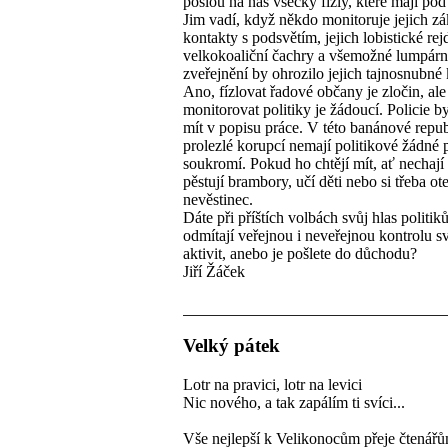
pošlou na nás všecky fízly, které mají po
Jim vadí, když někdo monitoruje jejich zá
kontakty s podsvětím, jejich lobistické rej
velkokoaliční čachry a všemožné lumpárny
zveřejnění by ohrozilo jejich tajnosnubné 
Ano, fízlovat řadové občany je zločin, ale
monitorovat politiky je žádoucí. Policie b
mít v popisu práce. V této banánové repub
prolezlé korupcí nemají politikové žádné 
soukromí. Pokud ho chtějí mít, ať nechají 
pěstují brambory, učí děti nebo si třeba ot
nevěstinec.
Dáte při příštích volbách svůj hlas politik
odmítají veřejnou i neveřejnou kontrolu s
aktivit, anebo je pošlete do důchodu?
Jiří Žáček
Velký pátek
Lotr na pravici, lotr na levici
Nic nového, a tak zapálím ti svíci...
Vše nejlepší k Velikonocům přeje čtenář