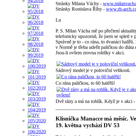
Stránky Milana Váchy -
www.milanvacha
Stránky Rostislava Říhy -
www.rh-arch.
Lu
P. S. Milan Vácha mě po přečtení aktualit
telefonicky upozornil, že jsem se spletl v 
Správně je to - co rána, to dvanáct halířů.
v Normě je třeba udeřit paličkou do dláta 
Jsou-li ovšem zrovna rohlíky v akci.
Sádrový model je v poloviční velikosti.
Co rána paličkou, to 60 haléřů!
Dvě rány a má na rohlík. Když je v akci 
Klisnička Manacce má měsíc. Ve
19. května vychází DV 53