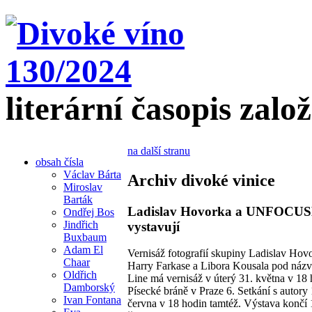
literární časopis zalo
na další stranu
obsah čísla
Václav Bárta
Archiv divoké vinice
Miroslav
Barták
Ladislav Hovorka a UNFOCU
Ondřej Bos
Jindřich
vystavují
Buxbaum
Adam El
Vernisáž fotografií skupiny Ladislav Hov
Chaar
Harry Farkase a Libora Kousala pod ná
Oldřich
Line má vernisáž v úterý 31. května v 18 
Damborský
Písecké bráně v Praze 6. Setkání s autory 
Ivan Fontana
června v 18 hodin tamtéž. Výstava končí 