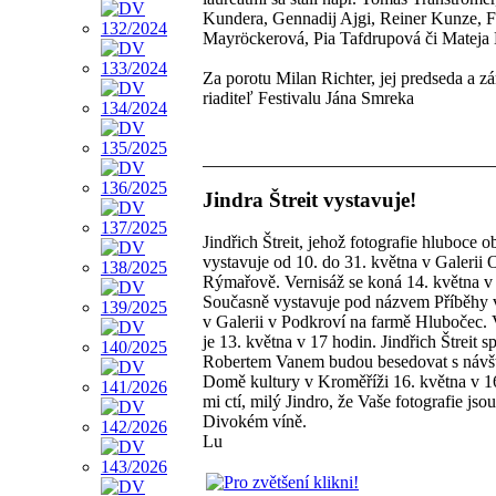
Kundera, Gennadij Ajgi, Reiner Kunze, F
Mayröckerová, Pia Tafdrupová či Mateja 
Za porotu Milan Richter, jej predseda a z
riaditeľ Festivalu Jána Smreka
Jindra Štreit vystavuje!
Jindřich Štreit, jehož fotografie hluboce o
vystavuje od 10. do 31. května v Galerii 
Rýmařově. Vernisáž se koná 14. května v
Současně vystavuje pod názvem Příběhy
v Galerii v Podkroví na farmě Hlubočec. 
je 13. května v 17 hodin. Jindřich Štreit s
Robertem Vanem budou besedovat s návš
Domě kultury v Kroměříži 16. května v 16
mi ctí, milý Jindro, že Vaše fotografie jsou
Divokém víně.
Lu