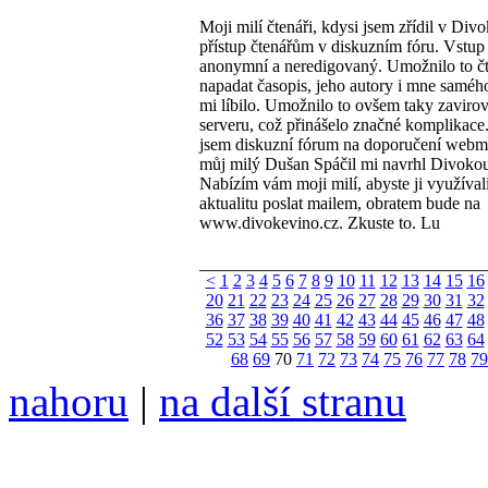
Moji milí čtenáři, kdysi jsem zřídil v Div
přístup čtenářům v diskuzním fóru. Vstup 
anonymní a neredigovaný. Umožnilo to č
napadat časopis, jeho autory i mne samého
mi líbilo. Umožnilo to ovšem taky zaviro
serveru, což přinášelo značné komplikace.
jsem diskuzní fórum na doporučení webma
můj milý Dušan Spáčil mi navrhl Divokou 
Nabízím vám moji milí, abyste ji využívali
aktualitu poslat mailem, obratem bude na
www.divokevino.cz. Zkuste to. Lu
<
1
2
3
4
5
6
7
8
9
10
11
12
13
14
15
16
20
21
22
23
24
25
26
27
28
29
30
31
32
36
37
38
39
40
41
42
43
44
45
46
47
48
52
53
54
55
56
57
58
59
60
61
62
63
64
68
69
70
71
72
73
74
75
76
77
78
79
nahoru
|
na další stranu
Divoké víno 130/2024 vyšl