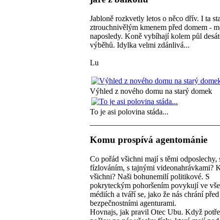
Jabloně rozkvetly letos o něco dřív. I ta st
ztrouchnivělým kmenem před domem - m
naposledy. Koně vybíhají kolem půl desát
výběhů. Idylka velmi zdánlivá...
Lu
Výhled z nového domu na starý domek
To je asi polovina stáda...
Komu prospívá agentománie
Co pořád všichni mají s těmi odposlechy, 
fízlováním, s tajnými videonahrávkami? 
všichni? Naši bohunemilí politikové. S
pokryteckým pohoršením povykují ve vš
médiích a tváří se, jako že nás chrání pře
bezpečnostními agenturami.
Hovnajs, jak pravil Otec Ubu. Když potře