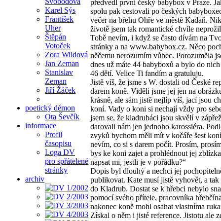
Svobodová
předvedl první český babybox v Praze. Ja
Karel Sýs
spolu pak cestovali po českých babyboxe
František
večer na břehu Ohře ve městě Kadaň. Ni
Uher
životě jsem tak romantické chvíle neprožil
Štěpán
Tobě nevím, i když se často dívám na Tvo
Votoček
stránky a na www.babybox.cz. Něco poc
Zora Wildová
něčemu nerozumím vůbec. Porozuměla js
Jan Zeman
dnes už máte 44 babyboxů a bylo do nich
Stanislav
46 dětí. Velice Ti fandím a gratuluju.
Zeman
Jistě víš, že jsme s W. dostali od České re
Jiří Žáček
darem koně. Viděli jsme jej jen na obrázk
krásně, ale sám jistě nejlíp víš, jací jsou c
poetický démon
koní. Vady o koni si nechají vždy pro seb
Ota Ševčík
jsem se, že kladrubáci jsou skvělí v zápřež
informace
darovali nám jen jednoho karossiéra. Podl
Profil
zvyků bychom měli mít v kočáře šest koní
časopisu
nevím, co si s darem počít. Prosím, prosí
Loga DV
bys ke koni zajet a prohlédnout jej zblízk
pro spřátelené
napsat mi, jestli je v pořádku?“
stránky
Dopis byl dlouhý a nechci jej pochopiteln
archiv
publikovat. Kate musí jistě vyhovět, a tak 
do Kladrub. Dostat se k hřebci nebylo sna
pomocí svého přítele, pracovníka hřebčína
nakonec koně mohl osahat vlastníma ruk
Získal o něm i jisté reference. Jistotu ale 