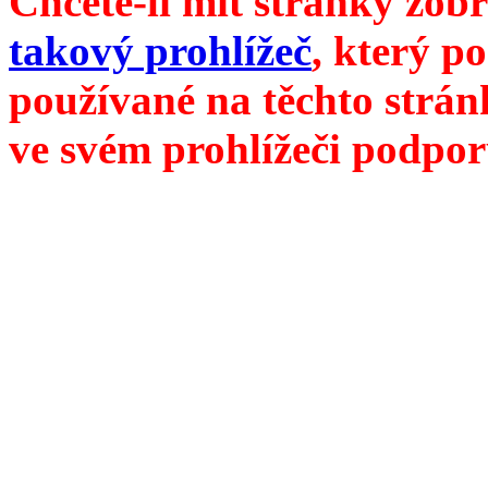
Chcete-li mít stránky zobr
takový prohlížeč
, který p
používané na těchto strán
ve svém prohlížeči podpor