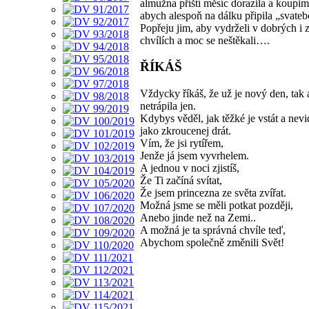
almužna příští měsíc dorazila a koupim 
abych alespoň na dálku připila „svate
Popřeju jim, aby vydrželi v dobrých i 
chvílích a moc se neštěkali….
ŘÍKÁŠ
Vždycky říkáš, že už je nový den, tak
netrápila jen.
Kdybys věděl, jak těžké je vstát a nevi
jako zkroucenej drát.
Vím, že jsi rytířem,
Jenže já jsem vyvrhelem.
A jednou v noci zjistíš,
Že Ti začíná svítat,
Že jsem princezna ze světa zvířat.
Možná jsme se měli potkat později,
Anebo jinde než na Zemi..
A možná je ta správná chvíle teď,
Abychom společně změnili Svět!