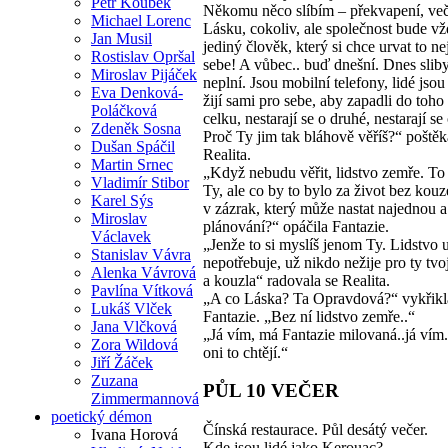
Petr Koubek
Někomu něco slíbím – překvapení, več
Michael Lorenc
Lásku, cokoliv, ale společnost bude v
Jan Musil
jediný člověk, který si chce urvat to ne
Rostislav Opršal
sebe! A vůbec.. buď dnešní. Dnes slib
Miroslav Pijáček
neplní. Jsou mobilní telefony, lidé jso
Eva Denková-
žijí sami pro sebe, aby zapadli do toho
Poláčková
celku, nestarají se o druhé, nestarají se 
Zdeněk Sosna
Proč Ty jim tak bláhově věříš?“ poštěk
Dušan Spáčil
Realita.
Martin Srnec
„Když nebudu věřit, lidstvo zemře. To 
Vladimír Stibor
Ty, ale co by to bylo za život bez kouz
Karel Sýs
v zázrak, který může nastat najednou a
Miroslav
plánování?“ opáčila Fantazie.
Václavek
„Jenže to si myslíš jenom Ty. Lidstvo 
Stanislav Vávra
nepotřebuje, už nikdo nežije pro ty tvo
Alenka Vávrová
a kouzla“ radovala se Realita.
Pavlína Vítková
„A co Láska? Ta Opravdová?“ vykřikl
Lukáš Vlček
Fantazie. „Bez ní lidstvo zemře..“
Jana Vlčková
„Já vím, má Fantazie milovaná..já vím
Zora Wildová
oni to chtějí.“
Jiří Žáček
Zuzana
PŮL 10 VEČER
Zimmermannová
poetický démon
Čínská restaurace. Půl desátý večer.
Ivana Horová
Kde jsou lidé jako Kerouac?