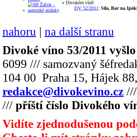
v Divokém víně:
DV 52/2011
:
Síla, Bar na Ipá
nahoru
|
na další stranu
Divoké víno 53/2011 vyšlo
6099 /// samozvaný šéfreda
104 00 Praha 15, Hájek 88,
redakce@divokevino.cz
//
///
příští číslo Divokého v
Vidíte zjednodušenou pod