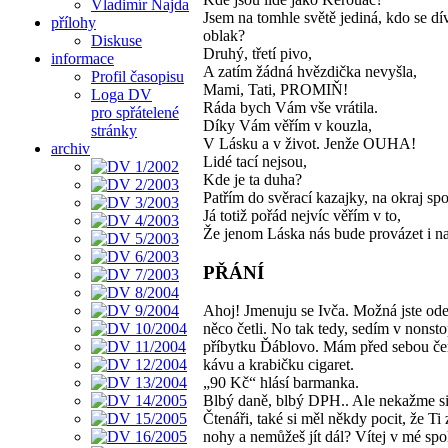
Vladimír Najda
Jsem na tomhle světě jediná, kdo se dí
přílohy
oblak?
Diskuse
Druhý, třetí pivo,
informace
A zatím žádná hvězdička nevyšla,
Profil časopisu
Mami, Tati, PROMIŇ!
Loga DV
Ráda bych Vám vše vrátila.
pro spřátelené
Díky Vám věřím v kouzla,
stránky
V Lásku a v život. Jenže OUHA!
archiv
Lidé tací nejsou,
Kde je ta duha?
Patřím do svěrací kazajky, na okraj spo
Já totiž pořád nejvíc věřím v to,
Že jenom Láska nás bude provázet i na
PŘÁNÍ
Ahoj! Jmenuju se Ivča. Možná jste od
něco četli. No tak tedy, sedím v nonst
příbytku Ďáblovo. Mám před sebou če
kávu a krabičku cigaret.
„90 Kč“ hlásí barmanka.
Blbý daně, blbý DPH.. Ale nekažme si
Čtenáři, také si měl někdy pocit, že Ti 
nohy a nemůžeš jít dál? Vítej v mé spo