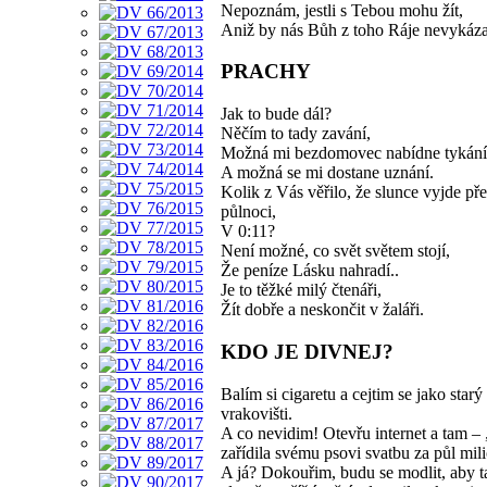
Nepoznám, jestli s Tebou mohu žít,
Aniž by nás Bůh z toho Ráje nevykáza
PRACHY
Jak to bude dál?
Něčím to tady zavání,
Možná mi bezdomovec nabídne tykání
A možná se mi dostane uznání.
Kolik z Vás věřilo, že slunce vyjde př
půlnoci,
V 0:11?
Není možné, co svět světem stojí,
Že peníze Lásku nahradí..
Je to těžké milý čtenáři,
Žít dobře a neskončit v žaláři.
KDO JE DIVNEJ?
Balím si cigaretu a cejtim se jako starý
vrakovišti.
A co nevidim! Otevřu internet a tam –
zařídila svému psovi svatbu za půl mil
A já? Dokouřim, budu se modlit, aby 