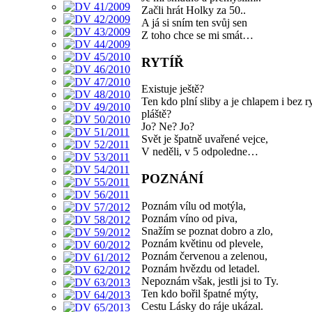
Začli hrát Holky za 50..
A já si sním ten svůj sen
Z toho chce se mi smát…
RYTÍŘ
Existuje ještě?
Ten kdo plní sliby a je chlapem i bez r
pláště?
Jo? Ne? Jo?
Svět je špatně uvařené vejce,
V neděli, v 5 odpoledne…
POZNÁNÍ
Poznám vílu od motýla,
Poznám víno od piva,
Snažím se poznat dobro a zlo,
Poznám květinu od plevele,
Poznám červenou a zelenou,
Poznám hvězdu od letadel.
Nepoznám však, jestli jsi to Ty.
Ten kdo bořil špatné mýty,
Cestu Lásky do ráje ukázal.