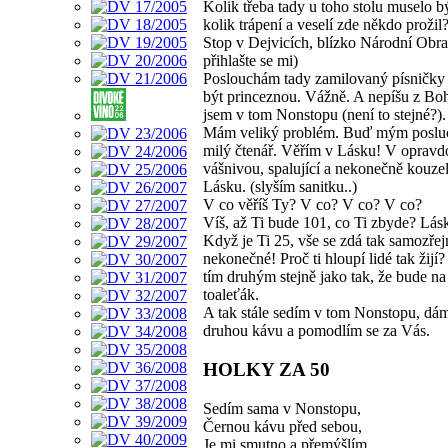
Kolik třeba tady u toho stolu muselo b
kolik trápení a veselí zde někdo proži
Stop v Dejvicích, blízko Národní Obr
přihlašte se mi)
Poslouchám tady zamilovaný písničky a
být princeznou. Vážně. A nepíšu z Boh
jsem v tom Nonstopu (není to stejné?).
Mám veliký problém. Buď mým posl
milý čtenář. Věřím v Lásku! V opravd
vášnivou, spalující a nekonečně kouze
Lásku. (slyším sanitku..)
V co věříš Ty? V co? V co? V co?
Víš, až Ti bude 101, co Ti zbyde? Lás
Když je Ti 25, vše se zdá tak samozře
nekonečné! Proč ti hloupí lidé tak žijí? 
tím druhým stejně jako tak, že bude n
toaleťák.
A tak stále sedím v tom Nonstopu, dám
druhou kávu a pomodlím se za Vás.
HOLKY ZA 50
Sedím sama v Nonstopu,
Černou kávu před sebou,
Je mi smutno a přemýšlím..