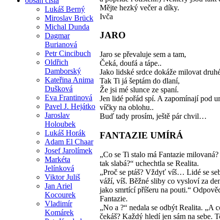
obsah čísla
Mějte hezký večer a díky.
Lukáš Berný
Ivča
Miroslav Brück
Michal Dunda
JARO
Dagmar
Burianová
Petr Cincibuch
Jaro se převaluje sem a tam,
Oldřich
Čeká, doufá a tápe..
Damborský
Jako lidské srdce dokáže milovat druh
Kateřina Anima
Tak Ti já šeptám do dlaní,
Dušková
Že jsi mé slunce ze spaní.
Eva Frantinová
Jen lidé pořád spí. A zapomínají pod 
Pavel J. Hejátko
víčky na oblohu..
Jaroslav
Buď tady prosím, ještě pár chvil…
Holoubek
Lukáš Horák
FANTAZIE UMÍRÁ
Adam El Chaar
Josef Jarolímek
„Co se Ti stalo má Fantazie milovaná? 
Markéta
tak slabá?“ uchechtla se Realita.
Jelínková
„Proč se ptáš? Vždyť víš… Lidé se se
Viktor Juliš
váží, víš. Běžné sliby co vysloví za de
Jan Ariel
jako smrtící příšeru na pouti.“ Odpově
Kocourek
Fantazie.
Vladimír
„No a ?“ nedala se odbýt Realita. „A c
Komárek
čekáš? Každý hledí jen sám na sebe. T