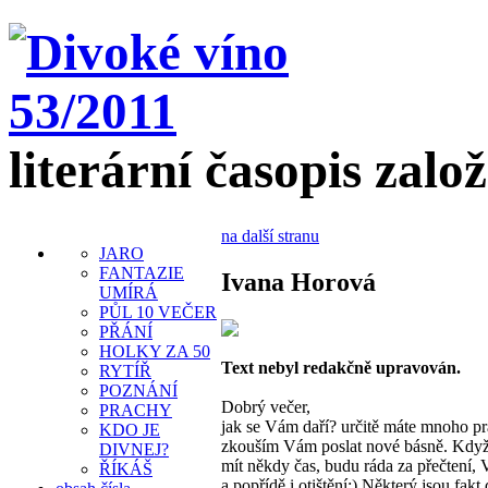
literární časopis zalo
na další stranu
JARO
FANTAZIE
Ivana Horová
UMÍRÁ
PŮL 10 VEČER
PŘÁNÍ
HOLKY ZA 50
Text nebyl redakčně upravován.
RYTÍŘ
POZNÁNÍ
Dobrý večer,
PRACHY
jak se Vám daří? určitě máte mnoho pr
KDO JE
zkouším Vám poslat nové básně. Když
DIVNEJ?
mít někdy čas, budu ráda za přečtení, 
ŘÍKÁŠ
a popřídě i otištění:) Některý jsou fakt