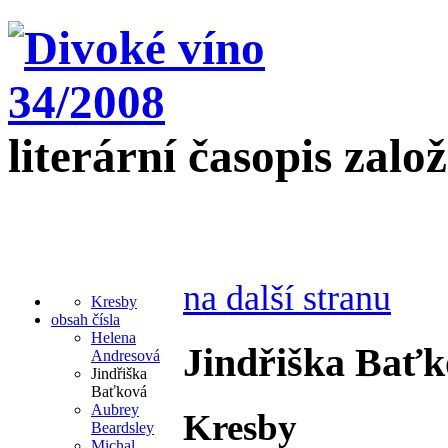
literární časopis zalo
na další stranu
Kresby
obsah čísla
Helena
Jindřiška Bať
Andresová
Jindřiška
Baťková
Aubrey
Kresby
Beardsley
Michal