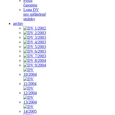
Profil
časopisu
Loga DV
pro spřátelené
stránky
archiv