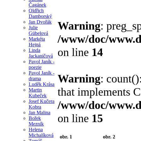
Čagánek
Oldřich
Damborský
Jan Dvořák
Warning
: preg_sp
Julie
Gübelová
/www/doc/www.di
Markéta
Hejná
on line
14
Linda
Jackaničová
Pavol Janík -
poezie
Pavol Janík -
Warning
: count()
drama
Luděk Krása
that implements C
Martin
Kubeček
Josef Kučera
/www/doc/www.di
Kobra
Jan Malina
on line
15
Bořek
Mezník
Helena
Michalíková
obr. 1
obr. 2
Tomáš