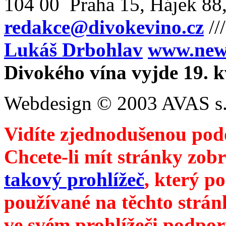
104 00 Praha 15, Hájek 88,
redakce@divokevino.cz
//
Lukáš Drbohlav
www.newm
Divokého vína vyjde 19. 
Webdesign © 2003 AVAS s.
Vidíte zjednodušenou pod
Chcete-li mít stránky zobr
takový prohlížeč
, který p
používané na těchto strán
ve svém prohlížeči podpor