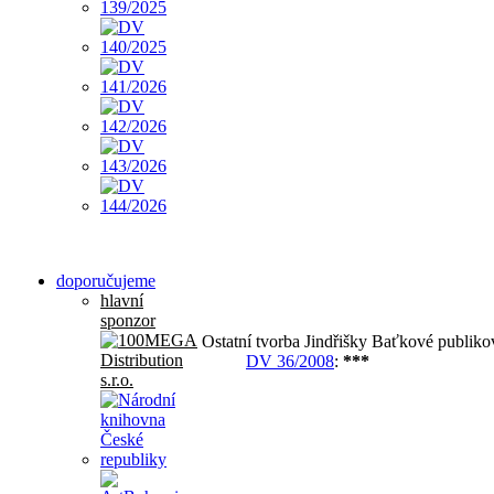
doporučujeme
hlavní
sponzor
Ostatní tvorba Jindřišky Baťkové publik
DV 36/2008
:
***