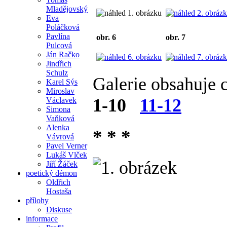
Mladějovský
Eva
Poláčková
Pavlína
obr. 6
obr. 7
Pulcová
Ján Račko
Jindřich
Schulz
Galerie obsahuje 
Karel Sýs
Miroslav
1-10
11-12
Václavek
Simona
Vaňková
Alenka
* * *
Vávrová
Pavel Verner
Lukáš Vlček
Jiří Žáček
poetický démon
Oldřich
Hostaša
přílohy
Diskuse
informace