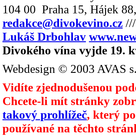
104 00 Praha 15, Hájek 88,
redakce@divokevino.cz
//
Lukáš Drbohlav
www.newm
Divokého vína vyjde 19. 
Webdesign © 2003 AVAS s.
Vidíte zjednodušenou pod
Chcete-li mít stránky zobr
takový prohlížeč
, který p
používané na těchto strán