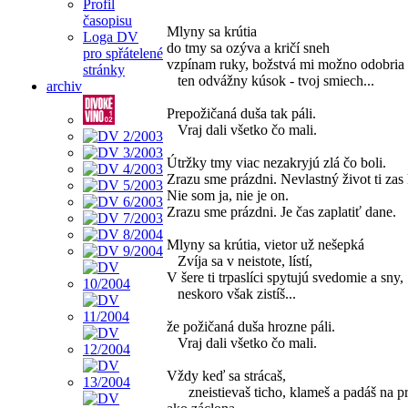
Profil
časopisu
Mlyny sa krútia
Loga DV
do tmy sa ozýva a kričí sneh
pro spřátelené
vzpínam ruky, božstvá mi možno odobria
stránky
ten odvážny kúsok - tvoj smiech...
archiv
Prepožičaná duša tak páli.
Vraj dali všetko čo mali.
Útržky tmy viac nezakryjú zlá čo boli.
Zrazu sme prázdni. Nevlastný život ti zas
Nie som ja, nie je on.
Zrazu sme prázdni. Je čas zaplatiť dane.
Mlyny sa krútia, vietor už nešepká
Zvíja sa v neistote, lístí,
V šere ti trpaslíci spytujú svedomie a sny,
neskoro však zistíš...
že požičaná duša hrozne páli.
Vraj dali všetko čo mali.
Vždy keď sa strácaš,
zneistievaš ticho, klameš a padáš na p