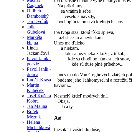
Michal
Iba občasné chladné vytie hladných psov.
Čagánek
Na príkrí tmy
Oldřich
sa vrátim k sebe
Damborský
veselo a navždy,
Jan Dvořák
pochopím tajomstvá krehkých snov.
Julie
Gübelová
Iba tvoja slza, ktorá tíško spieva,
Markéta
razí si cestu a nevie kam.
Hejná
Unes ma ďaleko
Linda
a niekam,
Jackaničová
kde sa nezvlieka z kože, z túžob,
Pavol Janík -
kde sa chodí po námestiach snov,
poezie
kde sú duše plné príbehov...
Pavol Janík -
drama
...unes ma do Van Goghových zlatých pol
Luděk Krása
budeme jeho ľahkomyseľní a roztržití či
Martin
havrani...
Kubeček
Josef Kučera
Nesmelý kŕdeľ modrých dní.
Kobra
Obaja.
Jan Malina
Ja a ty.
Bořek
Mezník
Asi
Helena
Michalíková
Piesok Ti vošiel do duše,