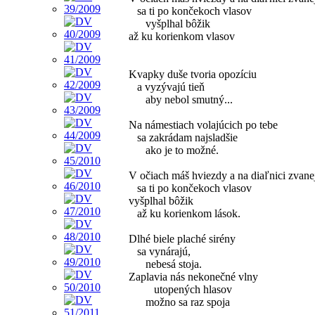
sa ti po končekoch vlasov
vyšplhal bôžik
až ku korienkom vlasov
Kvapky duše tvoria opozíciu
a vyzývajú tieň
aby nebol smutný...
Na námestiach volajúcich po tebe
sa zakrádam najsladšie
ako je to možné.
V očiach máš hviezdy a na diaľnici zvanej
sa ti po končekoch vlasov
vyšplhal bôžik
až ku korienkom lások.
Dlhé biele plaché sirény
sa vynárajú,
nebesá stoja.
Zaplavia nás nekonečné vlny
utopených hlasov
možno sa raz spoja