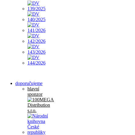
doporučujeme
hlavní
sponzor