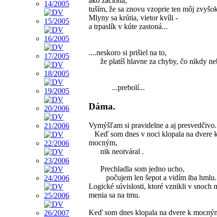
ako záclona,
tuším, že sa znovu vzoprie ten môj zvyšo
Mlyny sa krútia, vietor kvíli -
a trpaslík v kúte zastoná...
....neskoro si prišiel na to,
že platíš hlavne za chyby, čo nikdy neb
...prebolí...
Dáma.
Vymýšľam si pravidelne a aj presvedčivo.
Keď som dnes v noci klopala na dvere 
mocným,
nik neotváral .
Prechladla som jedno ucho,
počujem len šepot a vidím iba hmlu.
Logické súvislosti, ktoré vznikli v snoch 
menia sa na tmu.
Keď som dnes klopala na dvere k mocným