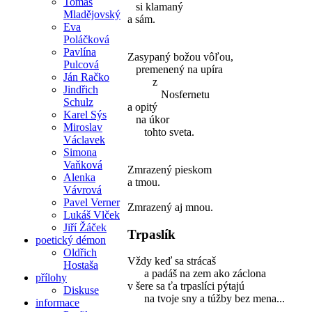
Tomáš
si klamaný
Mladějovský
a sám.
Eva
Poláčková
Pavlína
Zasypaný božou vôľou,
Pulcová
premenený na upíra
Ján Račko
z
Jindřich
Nosfernetu
Schulz
a opitý
Karel Sýs
na úkor
Miroslav
tohto sveta.
Václavek
Simona
Vaňková
Zmrazený pieskom
Alenka
a tmou.
Vávrová
Pavel Verner
Zmrazený aj mnou.
Lukáš Vlček
Jiří Žáček
Trpaslík
poetický démon
Oldřich
Vždy keď sa strácaš
Hostaša
a padáš na zem ako záclona
přílohy
v šere sa ťa trpaslíci pýtajú
Diskuse
na tvoje sny a túžby bez mena...
informace