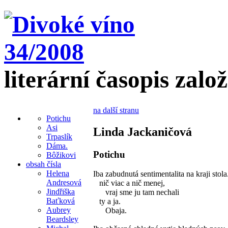
literární časopis zalo
na další stranu
Potichu
Asi
Linda Jackaničová
Trpaslík
Dáma.
Potichu
Bôžikovi
obsah čísla
Helena
Iba zabudnutá sentimentalita na kraji stola
Andresová
nič viac a nič menej,
Jindřiška
vraj sme ju tam nechali
Baťková
ty a ja.
Aubrey
Obaja.
Beardsley