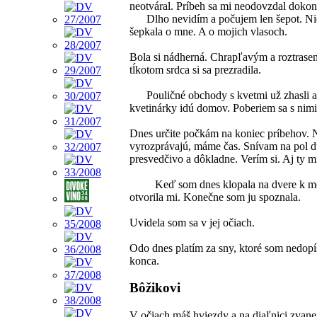
neotváral. Príbeh sa mi neodovzdal dokon
Dlho nevidím a počujem len šepot. Nie
šepkala o mne. A o mojich vlasoch.
Bola si nádherná. Chrapľavým a roztras
tĺkotom srdca si sa prezradila.
Pouličné obchody s kvetmi už zhasli a
kvetinárky idú domov. Poberiem sa s nimi
Dnes určite počkám na koniec príbehov. 
vyrozprávajú, máme čas. Snívam na pol d
presvedčivo a dôkladne. Verím si. Aj ty mi
Keď som dnes klopala na dvere k m
otvorila mi. Konečne som ju spoznala.
Uvidela som sa v jej očiach.
Odo dnes platím za sny, ktoré som nedopí
konca.
Bôžikovi
V očiach máš hviezdy a na diaľnici zvanej