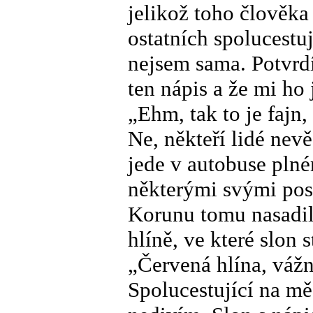
jelikož toho člověka
ostatních spolucestu
nejsem sama. Potvrdí
ten nápis a že mi ho 
„Ehm, tak to je fajn,
Ne, někteří lidé nevě
jede v autobuse plném
některými svými pos
Korunu tomu nasadil
hlíně, ve které slon s
„Červená hlína, váž
Spolucestující na mě 