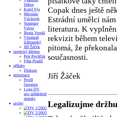
pisálkové taky chtěli
Stibor
Copak dnes ještě ně
Karel Sýs
Miroslav
Estrádní umělci nám
Václavek
Stanislav
literatura. K vyplně
Vávra
Beata Veselá
rekvizit během televi
Vlastimil
Zábranský
pitomá, že překonala 
Jiří Žáček
poetický démon
současnosti.
Petr Pavlíček
Filip Prudič
přílohy
Diskuse
Jiří Žáček
informace
Profil
časopisu
Loga DV
pro spřátelené
stránky
Legalizujme držhu
archiv