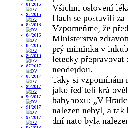
Všichni oslovení léka
Hach se postavili za
Vzpomeňme, že před 1
Ministerstva zdravotn
prý miminka v inkubá
letecky přepravovat
neodejdou.
Taky si vzpomínám n
jako řediteli králov
babyboxu: „V Hradc
nalezen nebyl, a tak
dní nato byla naleze