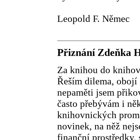
Leopold F. Němec
Přiznání Zdeňka Hr
Za knihou do knihov
Řeším dilema, obojí 
nepaměti jsem přiko
často přebývám i ně
knihovnických prom
novinek, na něž nej
finanční prostředky, 