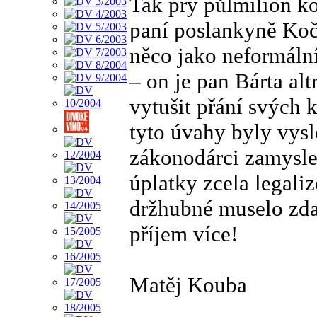
Tak prý půlmilión k
paní poslankyně Kočí
něco jako neformáln
– on je pan Bárta alt
vytušit přání svých 
tyto úvahy byly vysl
zákonodárci zamysle
úplatky zcela legal
držhubné muselo zda
příjem více!
Matěj Kouba