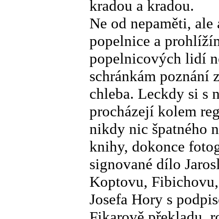
kradou a kradou.
Ne od nepaměti, ale 
popelnice a prohlíží
popelnicových lidí n
schránkám poznání z
chleba. Leckdy si s 
procházejí kolem reg
nikdy nic špatného n
knihy, dokonce foto
signované dílo Jarosl
Koptovu, Fibichovu,
Josefa Hory s podpi
Fikarově překladu, 