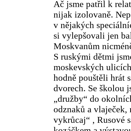
Ač jsme patřil k rela
nijak izolovaně. Nep
v nějakých speciální
si vylepšovali jen b
Moskvanům nicméně 
S ruskými dětmi jsme
moskevských ulicích
hodně pouštěli hrát 
dvorech. Se školou j
„družby“ do okolníc
odznaků a vlaječek, 
vykrůcaj“ , Rusové 
kozáčkem a výstavo