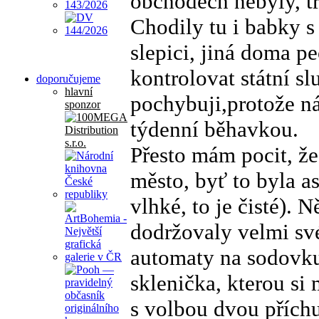
obchodech nebyly, t
Chodily tu i babky s
slepici, jiná doma p
kontrolovat státní sl
doporučujeme
hlavní
pochybuji,protože n
sponzor
týdenní běhavkou.
Přesto mám pocit, že
město, byť to byla as
vlhké, to je čisté). 
dodržovaly velmi své
automaty na sodovku
sklenička, kterou s
s volbou dvou příchu