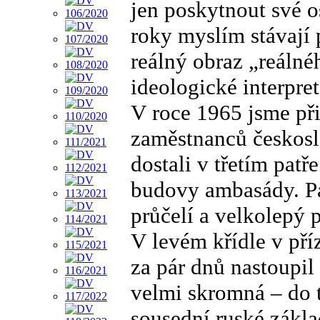
jen poskytnout své o
roky myslím stávají 
reálný obraz „reálné
ideologické interpret
V roce 1965 jsme při
zaměstnanců českosl
dostali v třetím patř
budovy ambasády. Pa
průčelí a velkolepý 
V levém křídle v pří
za pár dnů nastoupil
velmi skromná – do t
sousední ruské zákla