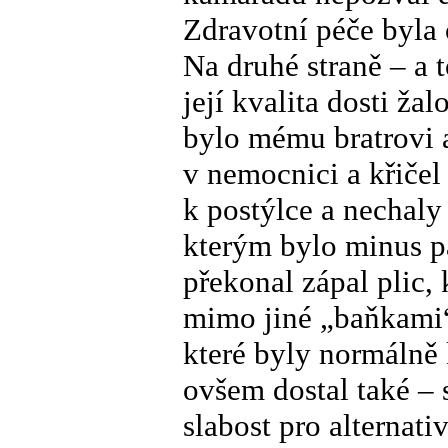
Zdravotní péče byla
Na druhé straně – a 
její kvalita dosti ža
bylo mému bratrovi a
v nemocnici a křičel 
k postýlce a nechal
kterým bylo minus pa
překonal zápal plic,
mimo jiné „baňkami“
které byly normálně 
ovšem dostal také – 
slabost pro alternati