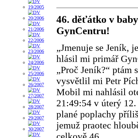
46. děťátko v bab
GynCentru!
„Jmenuje se Jeník, j
hlásil mi primář GynC
„Proč Jeník?“ ptám 
vysvětlil mi Petr Píc
Mobil mi nahlásil o
21:49:54 v úterý 12
plané poplachy příli
jemuž praotec hloub
celkově 46.