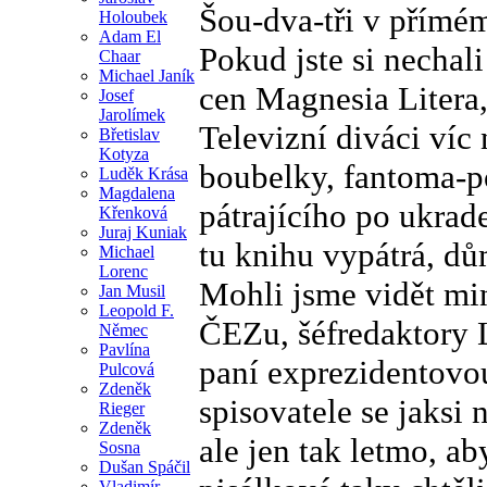
Šou-dva-tři v přímé
Holoubek
Adam El
Pokud jste si nechali
Chaar
Michael Janík
cen Magnesia Litera, 
Josef
Jarolímek
Televizní diváci víc 
Břetislav
Kotyza
boubelky, fantoma-p
Luděk Krása
Magdalena
pátrajícího po ukrad
Křenková
Juraj Kuniak
tu knihu vypátrá, dů
Michael
Lorenc
Mohli jsme vidět min
Jan Musil
Leopold F.
ČEZu, šéfredaktory 
Němec
Pavlína
paní exprezidentovou
Pulcová
Zdeněk
spisovatele se jaksi 
Rieger
Zdeněk
ale jen tak letmo, ab
Sosna
Dušan Spáčil
Vladimír