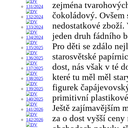
zejména tvarohových.
čokoládový. Ovšem s
nedostatkové zboží. 
jeden druh fádního b
Pro děti se zdálo ne
starosvětské papírni
dost, nás však v té d
které tu měl měl sta
figurek čapájevovsk
primitivní plastikov
Ještě zajímavějším m
za o dost vyšší ceny 