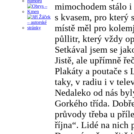
mimochodem stálo i m
s kvasem, pro který 
místě měl pro kolemj
půllitr, který vždy o
Setkával jsem se jak
Jistě, ale upřímně ře
Plakáty a poutače s 
taky, v radiu i v tele
Nedaleko od nás byly
Gorkého třída. Dobře
průvody třeba u příl
října“. Lidé na nich