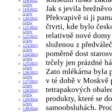
Jak s jevila brežně
Překvapivě si ji pam
čtvrti, kde bylo čes
relativně nové domy 
složenou z předváleč
poměrně dost staros
trčely jen prázdné 
Zato mlékárna byla 
v té době v Moskvě 
tetrapakových obalec
produkty, které se do
samoobsluhách. Prod