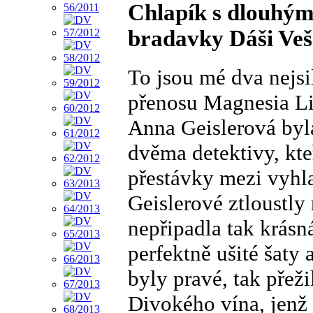
Chlapík s dlouhým
bradavky Dáši Ve
To jsou mé dva nejsil
přenosu Magnesia Lit
Anna Geislerová byla
dvěma detektivy, kte
přestávky mezi vyhla
Geislerové ztloustly 
nepřipadla tak krásn
perfektně ušité šaty 
byly pravé, tak přeži
Divokého vína, jenž