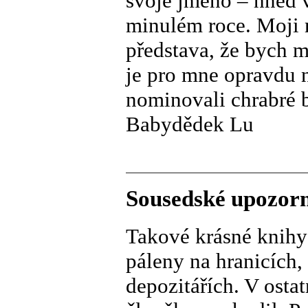
svoje jméno – hned 
minulém roce. Moji mi
představa, že bych m
je pro mne opravdu ne
nominovali chrabré 
Babydědek Lu
Sousedské upozor
Takové krásné knihy
páleny na hranicích,
depozitářích. V osta