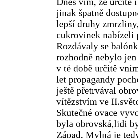
Dnes vím, že určitě i
jinak špatně dostupn
lepší druhy zmrzliny
cukrovinek nabízeli
Rozdávaly se balónky
rozhodně nebylo jen
v té době určitě vní
let propagandy pochop
ještě přetrvával obro
vítězstvím ve II.svět
Skutečné ovace vyvol
byla obrovská,lidi b
Západ. Mylná je tedy