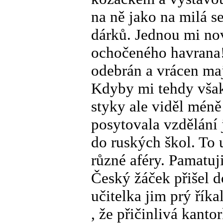
na ně jako na milá 
dárků. Jednou mi no
ochočeného havrana
odebrán a vrácen maj
Kdyby mi tehdy však 
styky ale viděl méně
posytovala vzdělání j
do ruských škol. To u
různé aféry. Pamatuj
Český žáček přišel 
učitelka jim prý řík
, že přičinlivá kant