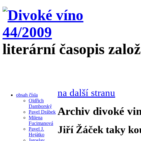
literární časopis zalo
na další stranu
obsah čísla
Oldřich
Damborský
Archiv divoké vin
Pavel Drábek
Milena
Fucimanová
Jiří Žáček taky ko
Pavel J.
Hejátko
Jaroslav