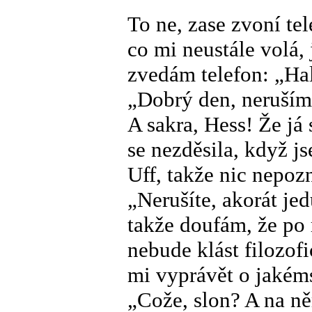
To ne, zase zvoní te
co mi neustále volá, 
zvedám telefon: „Ha
„Dobrý den, neruším
A sakra, Hess! Že já 
se nezděsila, když j
Uff, takže nic nepoz
„Nerušíte, akorát je
takže doufám, že po 
nebude klást filozofi
mi vyprávět o jakéms
„Cože, slon? A na ně