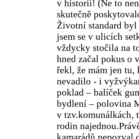
v historii! (Ne to n
skutečně poskytovalo
Životní standard byl
jsem se v ulicích set
vždycky stočila na 
hned začal pokus o
řekl, že mám jen tu
nevadilo - i vyžvýk
poklad – balíček gu
bydlení – polovina M
v tzv.komunálkách, t
rodin najednou.Práv
kamarádů nepozval 