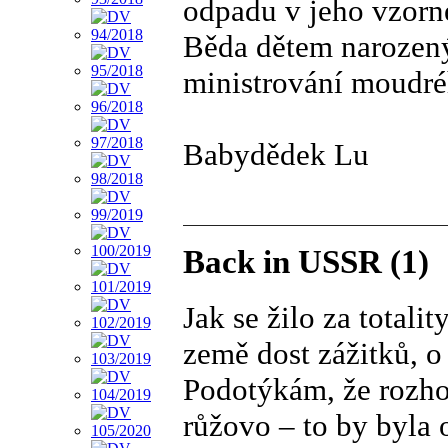
odpadu v jeho vzorn
Běda dětem narozený
ministrování moudréh
Babydědek Lu
Back in USSR (1)
Jak se žilo za total
země dost zážitků, o 
Podotýkám, že rozho
růžovo – to by byla 