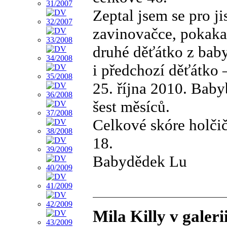
Zeptal jsem se pro j
zavinovačce, pokak
druhé děťátko z bab
i předchozí děťátko –
25. října 2010. Bab
šest měsíců.
Celkové skóre holčič
18.
Babydědek Lu
Mila Killy v galer