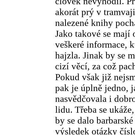
člověk nevyhodil. P
akorát prý v tramvaji
nalezené knihy pochá
Jako takové se mají 
veškeré informace, 
hajzla. Jinak by se 
cizí věcí, za což pac
Pokud však již nejsm
pak je úplně jedno,
nasvědčovala i dobro
lidu. Třeba se ukáže
by se dalo barbarské
výsledek otázky čísl