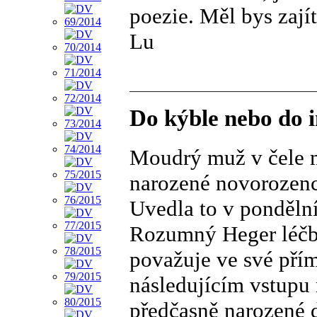
poezie. Měl bys zají
Lu
Do kýble nebo do 
Moudrý muž v čele m
narozené novorozenc
Uvedla to v ponděln
Rozumný Heger léčb
považuje ve své přím
následujícím vstupu 
předčasně narozené d