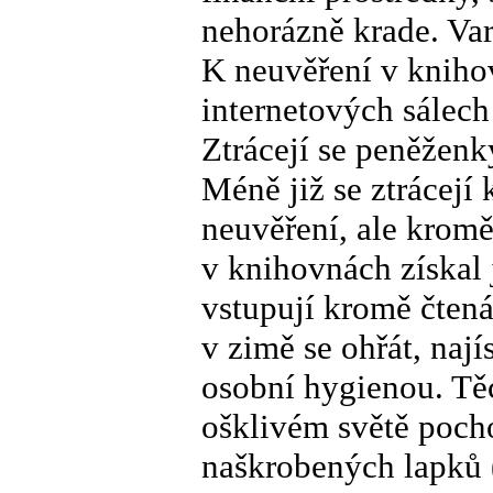
nehorázně krade. Va
K neuvěření v knihov
internetových sálech
Ztrácejí se peněženk
Méně již se ztrácejí 
neuvěření, ale kromě
v knihovnách získal
vstupují kromě čtená
v zimě se ohřát, najís
osobní hygienou. Tě
ošklivém světě pocho
naškrobených lapků (m