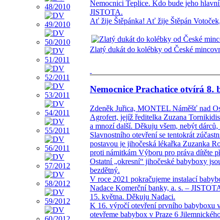
Nemocnici Teplice. Kdo bude jeho hlavní
JISTOTA.
Ať žije Štěpánka! Ať žije Štěpán Votoček,
Zlatý dukát do kolébky od České mincov
Nemocnice Prachatice otvírá 8.
Zdeněk Juřica, MONTEL Náměšť nad Oslav
Agrofert, jejíž ředitelka Zuzana Tornikidis
a mnozí další. Děkuju všem, nebýt dárců,
Slavnostního otevření se tentokrát zúčas
postavou je jihočeská lékařka Zuzanka R
proti námitkám Výboru pro práva dítěte 
Ostatní „okresní“ jihočeské babyboxy js
bezdětný.
V roce 2021 pokračujeme instalací babyb
Nadace Komerční banky, a. s. – JISTOTA, 
15. května. Děkuju Nadaci.
K 16. výročí otevření prvního babyboxu v
otevřeme babybox v Praze 6 Jilemnického u