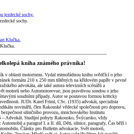
ezdecké sochy.
 Klučka.
, velkolepá kniha známého právníka!
ík v oblasti motorismu. Vydal mimořádnou knihu svědčící o jeho
 stránek formátu 210 x 250 mm tištěných na křídovém papíře v pevné
ského advokáta, ale také autora televizních scénářů a
vět motorů nebo Automotorevue, jsou pravdivou sondou o jeho
zajímavými soudními případy. Autor se poutavou formou kriticky
vedlnosti. JUDr. Karel Friml, CSc. (1935) advokát, specialista
yndikátu novinářů, člen Rakouské vědecké společnosti pro dopravu,
bezpečnost silničního provozu, mnichovského Institutu
 – Advokát. Studijní pobyty Rakousko, Švýcarsko, vždy
utomobil a paragraf I. a II. díl, Děti, silnice, paragrafy, Čas běží i
utomobilu. Články pro Bulletin advokacie, Svět motorů,
Květy, Trucker, Mladý svět aj. Autor scénáře filmu Jak napálit