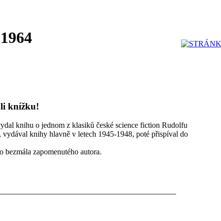
 1964
li knížku!
ydal knihu o jednom z klasiků české science fiction Rudolfu
, vydával knihy hlavně v letech 1945-1948, poté přispíval do
oto bezmála zapomenutého autora.