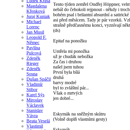
Luděk Krása
Tento týden zemřel Ondřej Höppner, velmi
Magdalena
nebál do čehokoli rejpnout - někdy i troc
Křenková
bohém psal i brilantní absurdní a satirick
Juraj Kuniak
asi před měsícem. Tady je pár vzorků. 
Michael
strašně předčasnému konci, vyznívají něk
Lorenc
(ds)
Jan Musil
Leopold F.
Epitaf na ponožku
Němec
Pavlína
Umřela mi ponožka
Pulcová
už je chudák nebožka
Zdeněk
Za čas i druhou
Rieger
našel jsem tuhou
Zdeněk
První byla bílá
Sosna
druhá
Dušan Spáčil
barvy modré
Vladimír
byl to zvláštní pár...
Stibor
Však o mrtvých
Karel Sýs
jen dobré...
Miroslav
Václavek
Stanislav
Eskymák na sněžným skútru
Vávra
(Volně doplň vlastními gesty)
Beata Veselá
Vlastimil
Eskymák