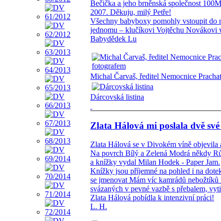
Bečička a jeho brněnská společnost 100
2007. Děkuju, milý Petře!
Všechny babyboxy pomohly vstoupit do n
jednomu – klučíkovi Vojtěchu Novákovi 
Babydědek Lu
Michal Čarvaš, ředitel Nemocnice Prachati
Dárcovská listina
Zlata Hálová mi poslala dvě své
Zlata Hálová se v Divokém víně objevila a
Na povrch Bílý a Zelená Modrá někdy Růž
a knížky vydal Milan Hodek - Paper Jam.
Knížky jsou příjemné na pohled i na dote
se jmenovat Mám víc kamrádů nebožtíků n
svázaných v pevné vazbě s přebalem, vyt
Zlata Hálová pobídla k intenzivní práci!
L. H.