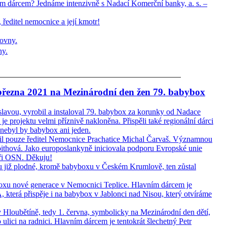
m dárcem? Jednáme intenzivně s Nadací Komerční banky, a. s. –
 ředitel nemocnice a její kmotr!
ny.
 března 2021 na Mezinárodní den žen 79. babybox
ou, vyrobil a instaloval 79. babybox za korunky od Nadace
 je projektu velmi příznivě nakloněna. Přispěli také regionální dárci
 nebyl by babybox ani jeden.
tnil pouze ředitel Nemocnice Prachatice Michal Čarvaš. Významnou
oithová. Jako europoslankyně iniciovala podporu Evropské unie
při OSN. Děkuju!
ou již plodné, kromě babyboxu v Českém Krumlově, ten zůstal
oxu nové generace v Nemocnici Teplice. Hlavním dárcem je
která přispěje i na babybox v Jablonci nad Nisou, který otvíráme
 Hloubětíně, tedy 1. června, symbolicky na Mezinárodní den dětí,
lici na radnici. Hlavním dárcem je tentokrát šlechetný Petr