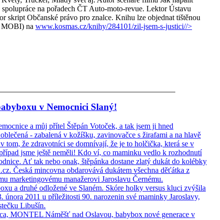
h, spolupráce na pořadech ČT Auto-moto-revue. Lektor Ústavu
or skript Občanské právo pro znalce. Knihu lze objednat tištěnou
 a MOBI) na
www.kosmas.cz/knihy/284101/zil-jsem-s-justici/
/>
babyboxu v Nemocnici Slaný!
 nemocnice a můj přítel Štěpán Votoček, a tak jsem ji hned
oblečená - zabalená v kožíšku, zavinovačce s žirafami a na hlavě
 tom, že zdravotníci se domnívají, že je to holčička, která se v
případ jsme ještě neměli! Kdo ví, co maminku vedlo k rozhodnutí
rodnice. Ať tak nebo onak, štěpánka dostane zlatý dukát do kolébky
z. Česká mincovna obdarovává dukátem všechna děťátka z
ímu marketingovému manažerovi Jaroslavu Černému.
boxu a druhé odložené ve Slaném. Skóre holky versus kluci zvýšila
. února 2011 u příležitosti 90. narozenin své maminky Jaroslavy,
stečku Libušín.
Juřica, MONTEL Náměšť nad Oslavou, babybox nové generace v