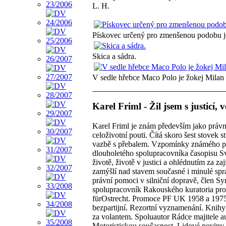
L. H.
Pískovec určený pro zmenšenou podobu j
Skica a sádra.
V sedle hřebce Maco Polo je žokej Milan
Karel Friml - Žil jsem s justicí
Karel Friml je znám především jako právn
celoživotní pouti. Čítá skoro šest stovek
vazbě s přebalem. Vzpomínky známého praž
dlouholetého spolupracovníka časopisu S
životě, životě v justici a ohlédnutím za 
zamýšlí nad stavem současné i minulé spra
právní pomoci v silniční dopravě, člen S
spolupracovník Rakouského kuratoria pro 
fürOstrecht. Promoce PF UK 1958 a 1975
bezpartijní. Rezortní vyznamenání. Knihy: A
za volantem. Spoluautor Rádce majitele a
Motoristickou současnost, Lidové noviny, 