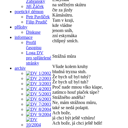
Zábranský
na sněžným skútru
Jiří Žáček
čte za jízdy
poetický démon
Kámásútru.
Petr Pavlíček
Tam v kraji,
Filip Prudič
kde vládne
přílohy
jenom sníh,
Diskuse
zní eskymáka
informace
chlípný smích.
Profil
časopisu
Loga DV
Strážná můra
pro spřátelené
stránky
Všude kolem kruhy
archiv
bludná tryzna stuh.
Že bych už byl tuhý?
Že bych už byl tuh?
Proč nade mnou víko klape,
zatímco houf plaček tápe?
Strážného anděla?
Ne, mám strážnou můru,
také se nedá polapit.
Ach bože,
já chci být ještě vzhůru!
Ach bože, já chci ještě bdít!