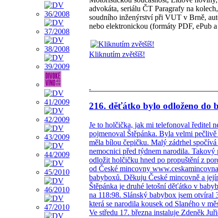
advokáta, seriálu ČT Paragrafy na kolec
soudního inženýrství při VUT v Brně, aut
nebo elektronickou (formáty PDF, ePub
Kliknutím zvětšíš!
216. děťátko bylo odloženo do 
Je to holčička, jak mi telefonoval ředitel
pojmenoval Štěpánka. Byla velmi pečlivě 
měla bílou čepičku. Malý zádrhel spočívá v
nemocnici před týdnem narodila. Takový 
odložit holčičku hned po propuštění z po
od České mincovny www.ceskamincovna.c
babyboxů. Děkuju České mincovně a jej
Štěpánka je druhé letošní děťátko v baby
na 118:98. Slánský babybox jsem otvíral 3
která se narodila kousek od Slaného v mě
Ve středu 17. března instaluje Zdeněk 