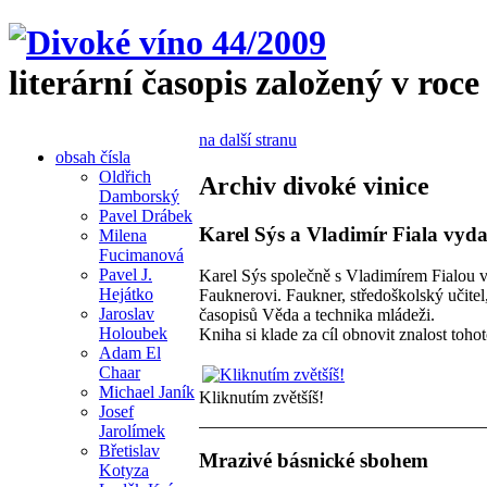
literární časopis založený v roce
na další stranu
obsah čísla
Oldřich
Archiv divoké vinice
Damborský
Pavel Drábek
Karel Sýs a Vladimír Fiala vyda
Milena
Fucimanová
Pavel J.
Karel Sýs společně s Vladimírem Fialou v
Hejátko
Fauknerovi. Faukner, středoškolský učitel
Jaroslav
časopisů Věda a technika mládeži.
Holoubek
Kniha si klade za cíl obnovit znalost toh
Adam El
Chaar
Michael Janík
Kliknutím zvětšíš!
Josef
Jarolímek
Břetislav
Mrazivé básnické sbohem
Kotyza