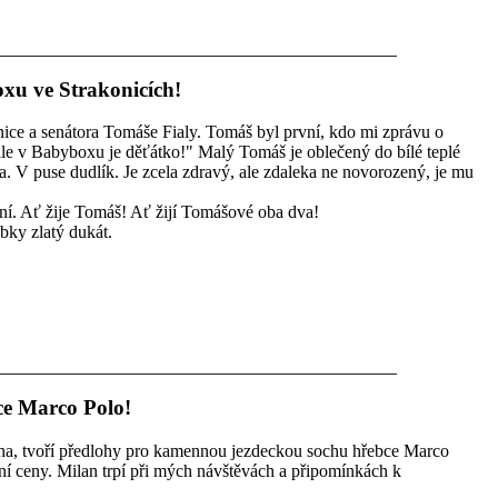
xu ve Strakonicích!
ice a senátora Tomáše Fialy. Tomáš byl první, kdo mi zprávu o
 ale v Babyboxu je děťátko!" Malý Tomáš je oblečený do bílé teplé
 V puse dudlík. Je zcela zdravý, ale zdaleka ne novorozený, je mu
ošní. Ať žije Tomáš! Ať žijí Tomášové oba dva!
ky zlatý dukát.
ce Marco Polo!
ha, tvoří předlohy pro kamennou jezdeckou sochu hřebce Marco
í ceny. Milan trpí při mých návštěvách a připomínkách k