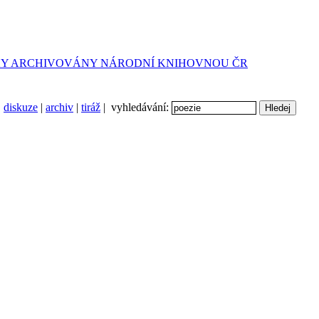
diskuze
|
archiv
|
tiráž
| vyhledávání: