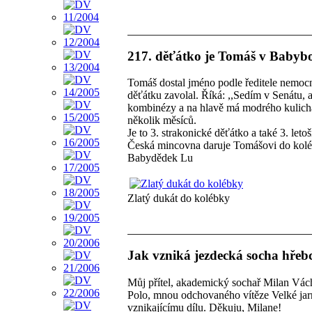
217. děťátko je Tomáš v Babybo
Tomáš dostal jméno podle ředitele nemocn
děťátku zavolal. Říká: ,,Sedím v Senátu,
kombinézy a na hlavě má modrého kulicha.
několik měsíců.
Je to 3. strakonické děťátko a také 3. let
Česká mincovna daruje Tomášovi do koléb
Babydědek Lu
Zlatý dukát do kolébky
Jak vzniká jezdecká socha hřeb
Můj přítel, akademický sochař Milan Vác
Polo, mnou odchovaného vítěze Velké jarn
vznikajícímu dílu. Děkuju, Milane!