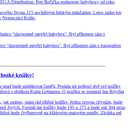
MEGA Distribution. Petr Bečička podporuje babyboxy od roku
ového života 215 nechtěným lidským mláďatům. Letos zatím jen
v Nemocnici Kolín.
ce ''slavnostně otevřel babybox''. Byl přítomen sám s fotografem
 hezké knížky!
 snad bude publikovat častěji. Poslala mi poštou! dvě své knížky
ová s obálkou Kurta Gebauera. O grafiku se postaral Jan Brychta
k, jak známo, mám rád tištěné knížky. Jednu zrovna chystám, bude
ež živých. Formát mé knížky bude 195 x 275 a bude mít 304 stran
ištěná bude čtyřbarevně na křídovém matovém papíře. Zkrátka mě