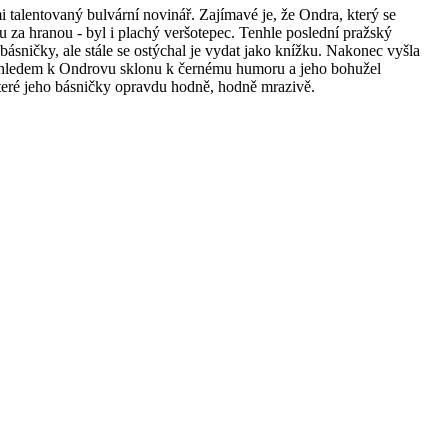
 talentovaný bulvární novinář. Zajímavé je, že Ondra, který se
hu za hranou - byl i plachý veršotepec. Tenhle poslední pražský
é básničky, ale stále se ostýchal je vydat jako knížku. Nakonec vyšla
Vzhledem k Ondrovu sklonu k černému humoru a jeho bohužel
teré jeho básničky opravdu hodně, hodně mrazivě.