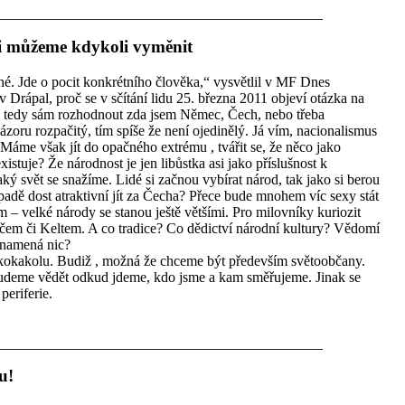
si můžeme kdykoli vyměnit
né. Jde o pocit konkrétního člověka,“ vysvětlil v MF Dnes
v Drápal, proč se v sčítání lidu 25. března 2011 objeví otázka na
i tedy sám rozhodnout zda jsem Němec, Čech, nebo třeba
ázoru rozpačitý, tím spíše že není ojedinělý. Já vím, nacionalismus
 Máme však jít do opačného extrému , tvářit se, že něco jako
istuje? Že národnost je jen libůstka asi jako příslušnost k
ý svět se snažíme. Lidé si začnou vybírat národ, tak jako si berou
adě dost atraktivní jít za Čecha? Přece bude mnohem víc sexy stát
 velké národy se stanou ještě většími. Pro milovníky kuriozit
ačem či Keltem. A co tradice? Co dědictví národní kultury? Vědomí
znamená nic?
kokakolu. Budiž , možná že chceme být především světoobčany.
budeme vědět odkud jdeme, kdo jsme a kam směřujeme. Jinak se
eriferie.
u!