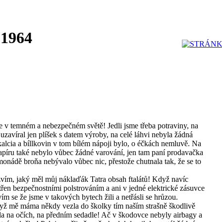
 1964
sme v temném a nebezpečném světě! Jedli jsme třeba potraviny, na
zavíral jen plíšek s datem výroby, na celé láhvi nebyla žádná
alcia a bíllkovin v tom bílém nápoji bylo, o éčkách nemluvě. Na
píru také nebylo vůbec žádné varování, jen tam paní prodavačka
monádě broňa nebývalo vůbec nic, přestože chutnala tak, že se to
vím, jaký měl můj náklaďák Tatra obsah ftalátů! Když navíc
třen bezpečnostními polstrováním a ani v jedné elektrické zásuvce
ím se že jsme v takových bytech žili a netřásli se hrůzou.
když mě máma někdy vezla do školky tím naším strašně škodlivě
a na očích, na předním sedadle! Ač v škodovce nebyly airbagy a