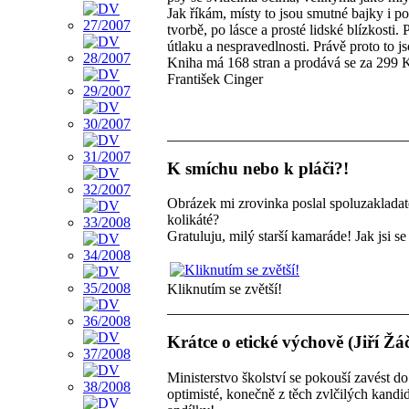
Jak říkám, místy to jsou smutné bajky i 
tvorbě, po lásce a prosté lidské blízkosti.
útlaku a nespravedlnosti. Právě proto to j
Kniha má 168 stran a prodává se za 299 
František Cinger
K smíchu nebo k pláči?!
Obrázek mi zrovinka poslal spoluzaklada
kolikáté?
Gratuluju, milý starší kamaráde! Jak jsi s
Kliknutím se zvětší!
Krátce o etické výchově (Jiří Žá
Ministerstvo školství se pokouší zavést do
optimisté, konečně z těch zvlčilých kandi