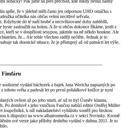
tní sedačky! Pak jsme šli přes přechod, kde nikdy nestál žádný
 tím spíše, že v jídelně měli často jen odpornou UHO omáčku s
užka učitelka nás občas velmi necitlivě seřvala.
sti. Kdybyste do té naší hrubé a necivilizované doby nahlédli,
 byste zasloužili na holou. A že si občas dokonce říkáme, jestli z
 kteří se v dospělosti sesypou, jakmile na ně někdo houkne. Ale
iatrům, že... Ale tohle všechno raději nečtěte. Jednak je to
sahuje tak drastické situace, že je přístupný až od patnácti let výše.
 Fimfáru
e souborné vydání báchorek a bajek Jana Wericha napsaných po
z tohoto světa a padesát let po první pohádkové knížce je nyní
ydaných ovšem až po jeho smrti, ať už to byl Úsměv klauna,
ch. Po domluvě s jeho vnučkou Fančou nabízí editor Ondřej Müller
 loupežníků, k níž nakladatelství vyhlásilo soutěž pro širokou
e jsou k dispozici na www.albatrosmedia.cz v sekci Novinky. Kromě
tištěním své verze jako přílohy druhého vydání v dubnu 2011. Je to
bilo.