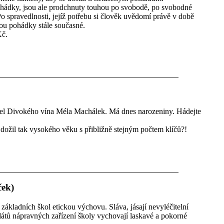
pohádky, jsou ale prodchnuty touhou po svobodě, po svobodné
 Po spravedlnosti, jejíž potřebu si člověk uvědomí právě v době
sou pohádky stále současné.
Kč.
tel Divokého vína Méla Machálek. Má dnes narozeniny. Hádejte
e dožil tak vysokého věku s přibližně stejným počtem klíčů?!
ček)
 základních škol etickou výchovu. Sláva, jásají nevyléčitelní
dátů nápravných zařízení školy vychovají laskavé a pokorné