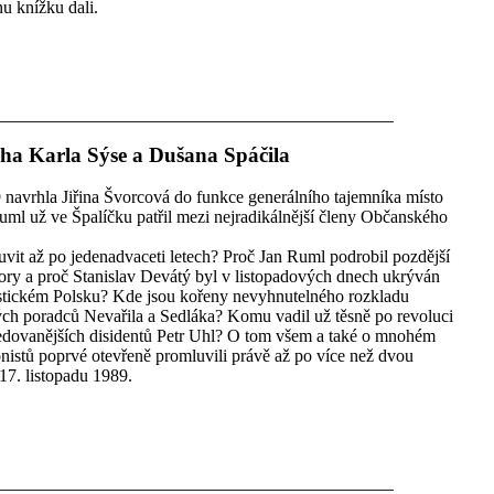
nu knížku dali.
iha Karla Sýse a Dušana Spáčila
avrhla Jiřina Švorcová do funkce generálního tajemníka místo
ml už ve Špalíčku patřil mezi nejradikálnější členy Občanského
vit až po jedenadvaceti letech? Proč Jan Ruml podrobil pozdější
názory a proč Stanislav Devátý byl v listopadových dnech ukrýván
istickém Polsku? Kde jsou kořeny nevyhnutelného rozkladu
ých poradců Nevařila a Sedláka? Komu vadil už těsně po revoluci
ledovanějších disidentů Petr Uhl? O tom všem a také o mnohém
gonistů poprvé otevřeně promluvili právě až po více než dvou
17. listopadu 1989.