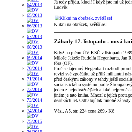
Já tedy přijdu, kluci! I když jste mi už jed
Ludvík
Klikni na obrázek, zvětší se!
Záhady 17. listopadu - nová kn
Když na plénu ÚV KSČ v listopadu 1989 n
Miloše Jakeše Rudolfa Hegenbarta, Jan Ru
fóra (OF).
Proč se tajemný Hegenbart rozhodl promlu
revizi své zpočátku až příliš militantní 
před českými zákony v tehdy ještě social
socialistického systému podle Štrougalov
jeden z nejodvážnějších a také nejpronás
jiném je tato kniha. Mnozí z jejích prota
desítkách let. Odhalují tak mnohé záhady 
Váz., A5, str. 224 cena 269,- Kč