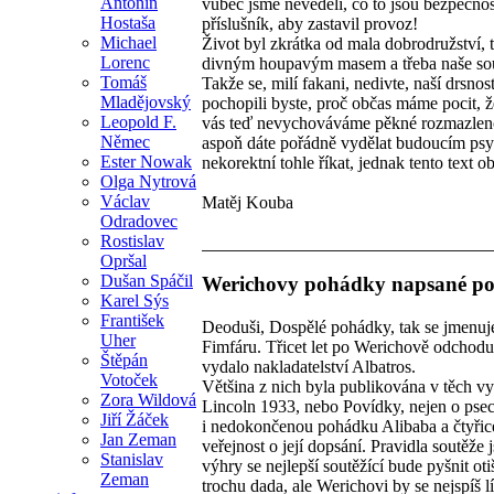
Antonín
vůbec jsme nevěděli, co to jsou bezpečnos
Hostaša
příslušník, aby zastavil provoz!
Michael
Život byl zkrátka od mala dobrodružství,
Lorenc
divným houpavým masem a třeba naše soudr
Tomáš
Takže se, milí fakani, nedivte, naší drsno
Mladějovský
pochopili byste, proč občas máme pocit, že
Leopold F.
vás teď nevychováváme pěkné rozmazlence,
Němec
aspoň dáte pořádně vydělat budoucím psych
Ester Nowak
nekorektní tohle říkat, jednak tento text ob
Olga Nytrová
Václav
Matěj Kouba
Odradovec
Rostislav
Opršal
Dušan Spáčil
Werichovy pohádky napsané po
Karel Sýs
František
Deoduši, Dospělé pohádky, tak se jmenuj
Uher
Fimfáru. Třicet let po Werichově odchodu 
Štěpán
vydalo nakladatelství Albatros.
Votoček
Většina z nich byla publikována v těch v
Zora Wildová
Lincoln 1933, nebo Povídky, nejen o pse
Jiří Žáček
i nedokončenou pohádku Alibaba a čtyřicet
Jan Zeman
veřejnost o její dopsání. Pravidla soutěž
Stanislav
výhry se nejlepší soutěžící bude pyšnit o
Zeman
trochu dada, ale Werichovi by se nejspíš lí