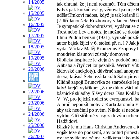
tak ohraná, že jí není rozumět. Těm dětem 
Když pak knižně vyšly, věnoval jsem je H
udělatTrnkovi radost, když je tak krásně i
(2 Jiří Janoušek: Rozhovory s Janem Wer
Je sympatické dobrodružství, vydávat se 
Trest nebo Lev a notes, je možné se dost
filmu Pudr a benzin (1931), využité pozdě
autor bajek žijící v 6. století př. n. l.? 
vydal Václav Matěj Kramerius Ezopovy bá
moudrém klaunovi zůstaly domovem.
Biblická inspirace je zřejmá v podobě ne
Alibaba a čtyřicet loupežníků. Werich vůb
židovské anekdoty), důvěrně znal anonymn
dcera, krásná Šeherezáda králi Šahrijárovi,
Klidně zapojí Bruncvíka ze staročeské l
když krejčí vykřikne: „Z mé dílny všichni 
básnické skladby Slávy dcera Jána Kollár
V+W, pro jejichž rodící se evropanství, ba
A proč nepoužít motiv z Karla Jaromíra E
aby tak neučinil po svém. Nikdo si neodne
vytrhneš tři stříbrné vlasy za levým uche
Hadžidovi.
Blízký je mu Hans Christian Andersen a t
voják leze do podzemí, aby odtud přinesl 
psy se svítícíma očima, velikýma jako m