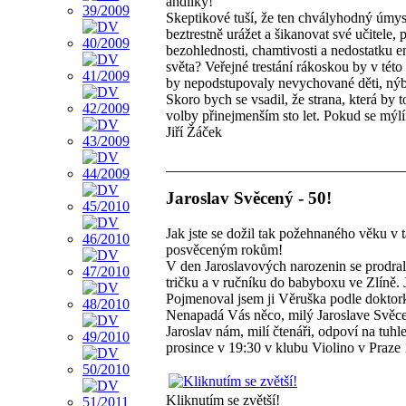
andílky!
Skeptikové tuší, že ten chvályhodný úmys
beztrestně urážet a šikanovat své učitele
bezohlednosti, chamtivosti a nedostatku e
světa? Veřejné trestání rákoskou by v této
by nepodstupovaly nevychované děti, nýbr
Skoro bych se vsadil, že strana, která by 
volby přinejmenším sto let. Pokud se mýlí
Jiří Žáček
Jaroslav Svěcený - 50!
Jak jste se dožil tak požehnaného věku v 
posvěceným rokům!
V den Jaroslavových narozenin se prodrala
tričku a v ručníku do babyboxu ve Zlíně.
Pojmenoval jsem ji Věruška podle doktork
Nenapadá Vás něco, milý Jaroslave Svěc
Jaroslav nám, milí čtenáři, odpoví na tuh
prosince v 19:30 v klubu Violino v Praze
Kliknutím se zvětší!