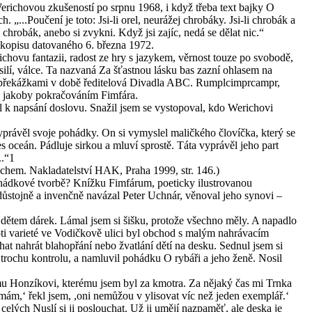
erichovou zkušeností po srpnu 1968, i když třeba text bajky O
. „...Poučení je toto: Jsi-li orel, neurážej chrobáky. Jsi-li chrobák a
l chrobák, anebo si zvykni. Když jsi zajíc, nedá se dělat nic.“
ukopisu datovaného 6. března 1972.
hovu fantazii, radost ze hry s jazykem, věrnost touze po svobodě,
silí, válce. Ta nazvaná Za šťastnou lásku bas zazní ohlasem na
mi překážkami v době ředitelová Divadla ABC. Rumplcimprcampr,
 jakoby pokračováním Fimfára.
al k napsání doslovu. Snažil jsem se vystopoval, kdo Werichovi
yprávěl svoje pohádky. On si vymyslel maličkého človíčka, který se
s oceán. Pádluje sirkou a mluví sprostě. Táta vyprávěl jeho part
..“1
chem. Nakladatelství HAK, Praha 1999, str. 146.)
pohádkové tvorbě? Knížku Fimfárum, poeticky ilustrovanou
ůstojně a invenčně navázal Peter Uchnár, věnoval jeho synovi –
dětem dárek. Lámal jsem si šišku, protože všechno měly. A napadlo
ti varieté ve Vodičkově ulici byl obchod s malým nahrávacím
hat nahrát blahopřání nebo žvatlání dětí na desku. Sednul jsem si
 trochu kontrolu, a namluvil pohádku O rybáři a jeho ženě. Nosil
ému Honzíkovi, kterému jsem byl za kmotra. Za nějaký čas mi Trnka
mám,‘ řekl jsem, ,oni nemůžou v ylisovat víc než jeden exemplář.‘
 celých Nuslí si ji poslouchat. Už ji umějí nazpaměť, ale deska je