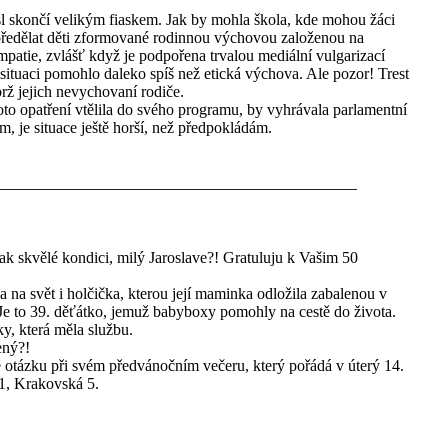
l skončí velikým fiaskem. Jak by mohla škola, kde mohou žáci
, předělat děti zformované rodinnou výchovou založenou na
mpatie, zvlášť když je podpořena trvalou mediální vulgarizací
 situaci pomohlo daleko spíš než etická výchova. Ale pozor! Trest
ž jejich nevychovaní rodiče.
toto opatření vtělila do svého programu, by vyhrávala parlamentní
m, je situace ještě horší, než předpokládám.
tak skvělé kondici, milý Jaroslave?! Gratuluju k Vašim 50
 na svět i holčička, kterou její maminka odložila zabalenou v
 Je to 39. děťátko, jemuž babyboxy pomohly na cestě do života.
y, která měla službu.
ený?!
le otázku při svém předvánočním večeru, který pořádá v úterý 14.
 1, Krakovská 5.