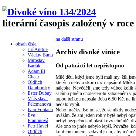
literární časopis založený v roce
na další stranu
obsah čísla
Jiří Andrle
Archiv divoké vinice
Václav Bárta
Miroslav
Od patnácti let nepřístupno
Barták
Adam El
Chaar
Milé děti, když jsme byli malí my, žili j
Oldřich
kterých nebylo skoro nic napsáno! Mléko u
Damborský
nálepka. Nevěděli jsme tedy vůbec kolik k
Ester Dubay
salámu plném cholesterolu zabaleném v pa
Vítězslava
tupou tužkou napsala třeba 6,50 Kč, na li
Felcmanová
nedalo vypít.
Ivan Fontana
Nebo hračky. Bojím se, že se nikdy nedoz
Eva
uvážím, že ani jeden roh v bytě nebyl opa
Frantinová
nebyl bezpečnostní plastikový chránič, div
Petr Havel
Ale ono to jinde nebylo lepší. Považte, 
Oldřich
kouřícím autem, sedával jsem, aby mě měl