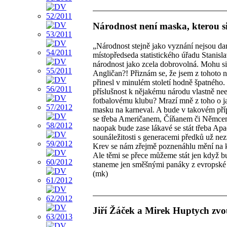
Národnost není maska, kterou 
„Národnost stejně jako vyznání nejsou da
místopředseda statistického úřadu Stanisla
národnost jako zcela dobrovolná. Mohu s
Angličan?! Přiznám se, že jsem z tohoto n
přinesl v minulém století hodně špatného.
příslušnost k nějakému národu vlastně neex
fotbalovému klubu? Mrazí mně z toho o jak
masku na karneval. A bude v takovém příp
se třeba Američanem, Číňanem či Němcem –
naopak bude zase lákavé se stát třeba Ap
sounáležitosti s generacemi předků už ne
Krev se nám zřejmě poznenáhlu mění na 
Ale těmi se přece můžeme stát jen když 
staneme jen směšnými panáky z evropské p
(mk)
Jiří Žáček a Mirek Huptych zvo