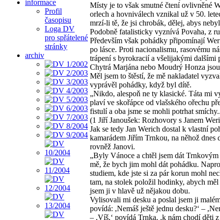
informace
Místy je to však smutné čtení ovlivněné W
Profil
orlech a hovniválech vznikal už v 50. letech
časopisu
mrzí-li tě, že jsi chrobák, dělej, abys neby
Loga DV
Podobně fatalisticky vyznívá Povaha, z r
pro spřátelené
Především však pohádky připomínají Weric
stránky
po lásce. Proti nacionalismu, rasovému ná
archiv
trápení s byrokracií a všelijakými další
Chytrá Marjána nebo Moudrý Honza jsou
Měl jsem to štěstí, že mě nakladatel vyzv
vyprávěl pohádky, když byl dítě.
„Nikdo, alespoň ne ty klasické. Táta mi v
plaví ve skořápce od vlašského ořechu pře
fistulí a oba jsme se mohli potrhat smíchy.
(1 Jiří Janoušek: Rozhovory s Janem Weri
Jak se tedy Jan Werich dostal k vlastní 
kamarádem Jiřím Trnkou, na něhož dnes d
rovněž Janovi.
„Byly Vánoce a chtěl jsem dát Trnkovým 
mě, že bych jim mohl dát pohádku. Napro
studiem, kde jste si za pár korun mohl nec
tam, na stolek položil hodinky, abych měl
jsem ji v hlavě už nějakou dobu.
Vylisovali mi desku a poslal jsem ji mal
povídá: ,Nemáš ještě jednu desku?‘ – ,Ne
– ,Víš,‘ povídá Trnka, ,k nám chodí děti z