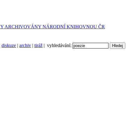
diskuze
|
archiv
|
tiráž
| vyhledávání: