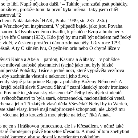
se to líbí. Napiš nějakou další.‘ – Takhle jsem začal psát pohádky.
onzíkovi, protože tomu ta první byla určena. Taky jsem chtěl
lustroval.“2
ichem. Nakladatelství HAK, Praha 1999, str. 235–236.)
za Werichovými inspiracemi. V případě bajek, jako jsou Povaha,
at znovu k Osvobozenému divadlu, k písničce Ezop a brabenec z
ji ve hře Caesar (1932). Kdo jiný by mu měl být učitelem než řecký
Jak je vidět, v českém prostředí dávno zdomácněly. Už v roce 1791
sně. A ty O silném lvu, O pyšném orlu nebo O chytré lišce v
návisti Kaina a Abela – pardon, Kasima a Alibaby – v pohádce
ec miloval arabské písemnictví (stejně jako mu byly blízké
í perské Pohádky Tisíce a jedné noci, které vyprávěla vezírova
 aby zachránila vlastní a nakonec i jeho život.
egendy stejně jako prince Bajaju z pohádky Boženy Němcové. A
krejčí odešli slavit Slavnou Slávu!“ zazní klasický motiv ironizace
a. Povinné to „slovansky vlastenecké“ četby bývalých studentů
 světoobčanství to byla stará, obrozenecká, nacionalistická veteš.
rbena a jeho Tří zlatých vlasů děda Vševěda? Nebyl by to Werich,
se zlaté vlasy, které mají nadpřirozené schopnosti, ale „když mu
m, všechna jeho kouzelná moc přejde na tebe,“ říká Amáta
o nejen s Hráškovou princeznou, ale i s Křesadlem, v němž také
staré čarodějnici právě kouzelné křesadlo. A musí přitom znehybnit
lýnské kameny, aby se dostal k netušeným pokladům.