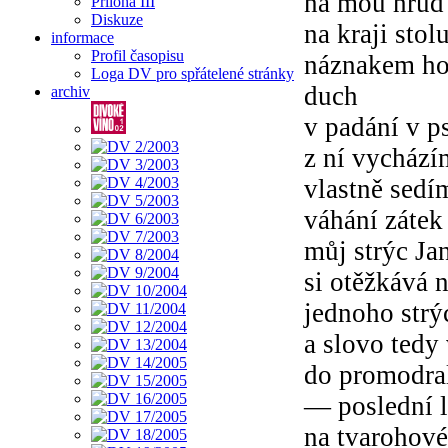
na mou hruď 
Příloha III
Diskuze
na kraji st
informace
Profil časopisu
náznakem h
Loga DV pro spřátelené stránky
duch
archiv
v padání v
z ní vychází
vlastně sedí
váhání zátek
můj strýc Ja
si otěžkává
jednoho str
a slovo tedy
do promodral
— poslední l
na tvarohové 