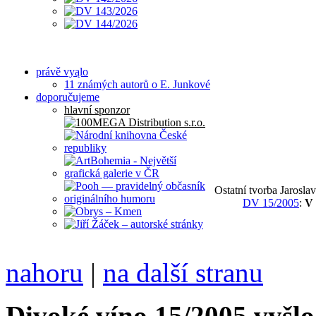
právě vyąlo
11 známých autorů o E. Junkové
doporučujeme
hlavní sponzor
Ostatní tvorba Jarosl
DV 15/2005
:
V 
nahoru
|
na další stranu
Divoké víno 15/2005 vyšlo