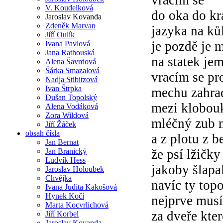
vracím se
V. Koudelková
do oka do kr
Jaroslav Kovanda
Zdeněk Marvan
jazyka na kůl
Jiří Oulík
je pozdě je
Ivana Pavlová
Jana Rathouská
na statek j
Alena Šavrdová
Šárka Smazalová
vracím se pr
Nadja Stibitzová
Ivan Štrpka
mechu zahrady
Dušan Topolský
mezi klobouk
Alena Vodáková
Zora Wildová
mléčný zub
Jiří Žáček
obsah čísla
a z plotu z b
Jan Bernat
Jan Branický
že psí lžičk
Ludvík Hess
jakoby šlap
Jaroslav Holoubek
Chvějka
navíc ty topo
Ivana Judita Kakošová
Hynek Kočí
nejprve musí
Marta Kocvrlichová
za dveře kte
Jiří Korbel
Jaroslav Kovanda