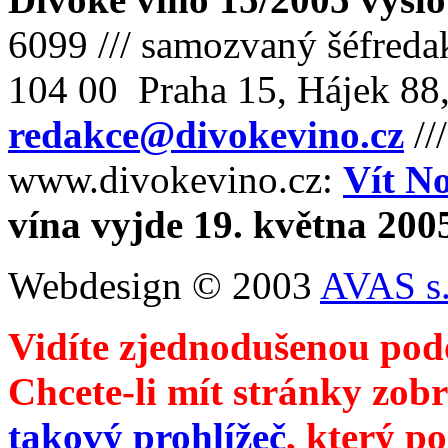
6099 /// samozvaný šéfreda
104 00 Praha 15, Hájek 88,
redakce@divokevino.cz
//
www.divokevino.cz:
Vít N
vína vyjde 19. května 200
Webdesign © 2003
AVAS s.
Vidíte zjednodušenou pod
Chcete-li mít stránky zobr
takový prohlížeč
, který p