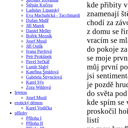
kde přibity
Štěpán Kučera
Ladislav Lipanský
znamenají št
Eva Machalická - Tacchinardi
Dušan Malíř
chodí za záv
Jiří Marek
z domu se ři
Daniel Meller
Bořek Mezník
vracím se m
Josef Musil
Jiří Oulík
do pokoje za
Ivana Pavlová
se moje prvn
Petr Prokůpek
Pavel Sečkář
můj první po
Lumír Slabý
Kateřina Šmídová
jsi sentimen
Gabriela Štrynclová
Karel Sýs
je pozdě hrud
Zora Wildová
do světa po
fejeton
Josef Musil
kde spím se v
erotický démon
Karel Vodička
proskočil ho
přílohy
Příloha I
listí
Příloha II