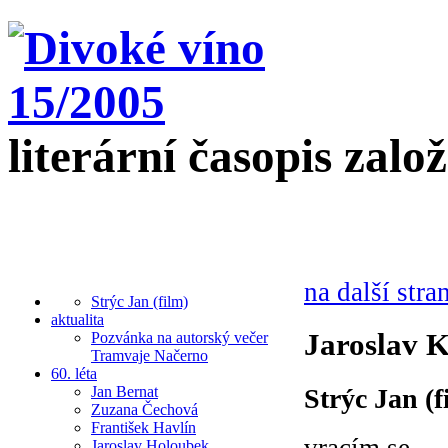
literární časopis zalo
na další stra
Strýc Jan (film)
aktualita
Jaroslav 
Pozvánka na autorský večer
Tramvaje Načerno
60. léta
Strýc Jan (f
Jan Bernat
Zuzana Čechová
František Havlín
Jaroslav Holoubek