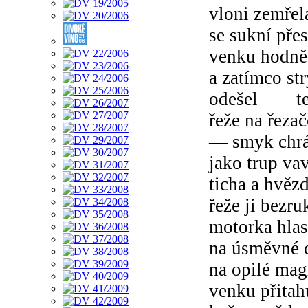
vloni zemřel
se sukní pře
venku hodně 
a zatímco st
odešel teta
řeže na řezač
— smyk chrás
jako trup va
ticha a hvěz
řeže ji bezru
motorka hlas
na úsměvné c
na opilé m
venku přitah