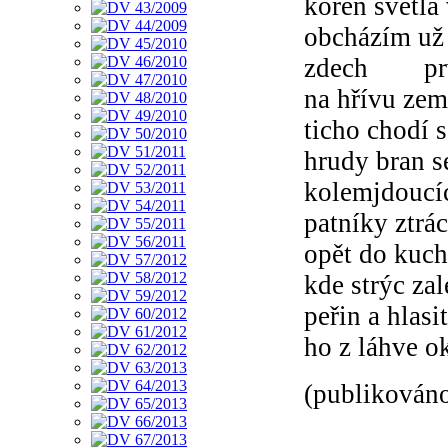
kořen světla 
obcházím už 
zdech prvn
na hřívu zem
ticho chodí 
hrudy bran s
kolemjdoucíc
patníky ztrác
opět do kuc
kde strýc za
peřin a hlasi
ho z láhve o
(publikováno