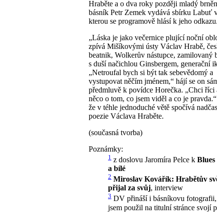
Hraběte a o dva roky později mladý brně
básník Petr Zemek vydává sbírku Labuť v
kterou se programově hlásí k jeho odkazu
„Láska je jako večernice plující noční ob
zpívá Mišíkovými ústy Václav Hrabě, če
beatnik, Wolkerův nástupce, zamilovaný
s duší načichlou Ginsbergem, generační
„Netroufal bych si být tak sebevědomý a
vystupovat něčím jménem,“ hájí se on sá
předmluvě k povídce Horečka. „Chci říci
něco o tom, co jsem viděl a co je pravda.
že v téhle jednoduché větě spočívá nadča
poezie Václava Hraběte.
(současná tvorba)
Poznámky:
1
z doslovu Jaromíra Pelce k
Blues
a bílé
2
Miroslav Kovářík: Hrabětův sv
přijal za svůj
, interview
3
DV přináší i básníkovu fotografii,
jsem použil na titulní stránce svojí 