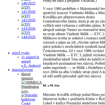
Podej mi ruku a projdem Václavák.)
V roce 1980 proběhne v Malostranské be
společný koncert Vladimíra Mišíka a Mir
Kováříka pro připravovanou desku
Gramofonového klubu, která je ale po zás
vyšších míst vyřazena z edičního plánu. M
alespoň nahraje Variaci na renesanční tém
na svoje album Vladimír Mišík — ETC 2
Mišíkova tvorba se setkává s rostoucí neli
cenzorů a nápis na zdi „Nechte zpívat Miš
stává jedním z neoficiálních symbolů hu
Československa. Až v roce 1986 vychází
právě vyąlo
Vladimír Mišík — ETC 3, jejímž vrchole
11 známých
zhudebněná báseň Tma stéká do kaluží (v
autorů
básníkově pozůstalosti bez názvu). Potřet
o E. Junkové
zatím naposledy — se Mišík s Hrabětem se
doporučujeme
roce 2004 na albu Umlkly stroje písní A 
hlavní
už měl umřít (původně opět bez názvu).
sponzor
80. a 90. léta
Miroslav Kovářík režíruje pořad Blues pr
bláznivou holku v pražském Klubu v Řezn
Lukeš v knížce Prozaická skutečnost brán