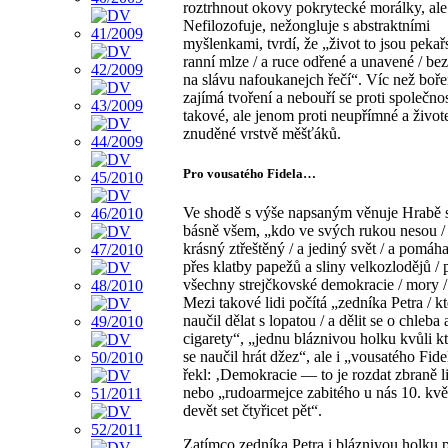
roztrhnout okovy pokrytecké morálky, ale 
Nefilozofuje, nežongluje s abstraktními
myšlenkami, tvrdí, že „život to jsou pekař
ranní mlze / a ruce odřené a unavené / be
na slávu nafoukanejch řečí“. Víc než boře
zajímá tvoření a nebouří se proti společnos
takové, ale jenom proti neupřímné a živo
znuděné vrstvě měšťáků.
Pro vousatého Fidela…
Ve shodě s výše napsaným věnuje Hrabě 
básně všem, „kdo ve svých rukou nesou / 
krásný ztřeštěný / a jediný svět / a pomáh
přes klatby papežů a sliny velkozlodějů / 
všechny strejčkovské demokracie / mory /
Mezi takové lidi počítá „zedníka Petra / k
naučil dělat s lopatou / a dělit se o chleba 
cigarety“, „jednu bláznivou holku kvůli k
se naučil hrát džez“, ale i „vousatého Fide
řekl: ‚Demokracie — to je rozdat zbraně l
nebo „rudoarmejce zabitého u nás 10. květ
devět set čtyřicet pět“.
Zatímco zedníka Petra i bláznivou holku 