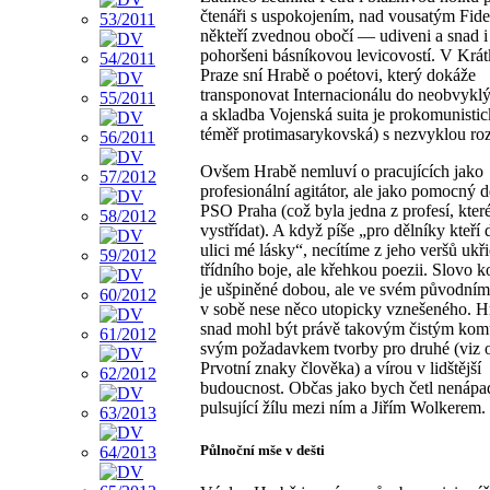
čtenáři s uspokojením, nad vousatým Fid
někteří zvednou obočí — udiveni a snad i
pohoršeni básníkovou levicovostí. V Krát
Praze sní Hrabě o poétovi, který dokáže
transponovat Internacionálu do neobvyklý
a skladba Vojenská suita je prokomunistic
téměř protimasarykovská) s nezvyklou rozč
Ovšem Hrabě nemluví o pracujících jako
profesionální agitátor, ale jako pomocný d
PSO Praha (což byla jedna z profesí, které
vystřídat). A když píše „pro dělníky kteří d
ulici mé lásky“, necítíme z jeho veršů ukř
třídního boje, ale křehkou poezii. Slovo 
je ušpiněné dobou, ale ve svém původní
v sobě nese něco utopicky vznešeného. H
snad mohl být právě takovým čistým kom
svým požadavkem tvorby pro druhé (viz 
Prvotní znaky člověka) a vírou v lidštější
budoucnost. Občas jako bych četl nenáp
pulsující žílu mezi ním a Jiřím Wolkerem.
Půlnoční mše v dešti