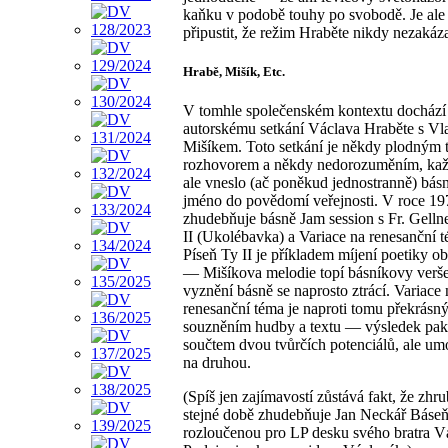
kaňku v podobě touhy po svobodě. Je ale 
připustit, že režim Hraběte nikdy nezakáza
Hrabě, Mišík, Etc.
V tomhle společenském kontextu dochází
autorskému setkání Václava Hraběte s V
Mišíkem. Toto setkání je někdy plodným 
rozhovorem a někdy nedorozuměním, ka
ale vneslo (ač poněkud jednostranně) bás
jméno do povědomí veřejnosti. V roce 19
zhudebňuje básně Jam session s Fr. Gelln
II (Ukolébavka) a Variace na renesanční 
Píseň Ty II je příkladem míjení poetiky o
— Mišíkova melodie topí básníkovy verše
vyznění básně se naprosto ztrácí. Variace 
renesanční téma je naproti tomu překrásn
souzněním hudby a textu — výsledek pak
součtem dvou tvůrčích potenciálů, ale u
na druhou.
(Spíš jen zajímavostí zůstává fakt, že zhr
stejné době zhudebňuje Jan Neckář Báseň
rozloučenou pro LP desku svého bratra V