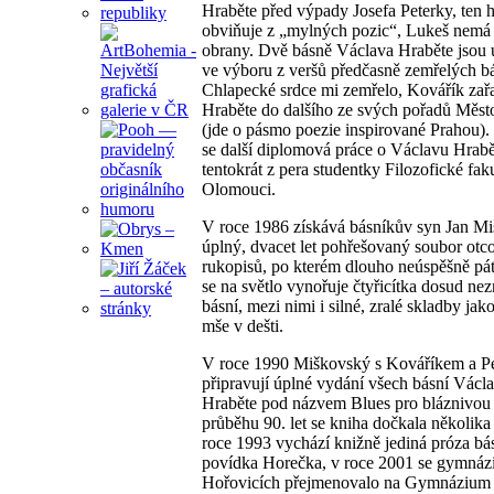
Hraběte před výpady Josefa Peterky, ten h
obviňuje z „mylných pozic“, Lukeš nemá
obrany. Dvě básně Václava Hraběte jsou
ve výboru z veršů předčasně zemřelých b
Chlapecké srdce mi zemřelo, Kovářík zař
Hraběte do dalšího ze svých pořadů Měst
(jde o pásmo poezie inspirované Prahou).
se další diplomová práce o Václavu Hrab
tentokrát z pera studentky Filozofické fak
Olomouci.
V roce 1986 získává básníkův syn Jan M
úplný, dvacet let pohřešovaný soubor otc
rukopisů, po kterém dlouho neúspěšně pát
se na světlo vynořuje čtyřicítka dosud n
básní, mezi nimi i silné, zralé skladby jak
mše v dešti.
V roce 1990 Miškovský s Kováříkem a P
připravují úplné vydání všech básní Václ
Hraběte pod názvem Blues pro bláznivou 
průběhu 90. let se kniha dočkala několika
roce 1993 vychází knižně jediná próza bá
povídka Horečka, v roce 2001 se gymnáz
Hořovicích přejmenovalo na Gymnázium