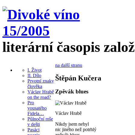
literární časopis zalo
na další stranu
I. Život
II. Dílo
Štěpán Kučera
Prvotní znaky
člověka
Zpěvák blues
Václav Hrabě
on the road?
Pro
vousatého
Václav Hrabě
Fidela…
Půlnoční mše
Nikdy jsem nebyl
v dešti
nic jiného než potrhlý
Pasáci
zpěvák blues