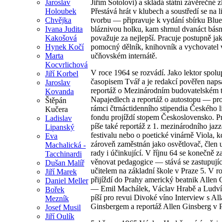
Jaroslav
Jiřím Šotolovi) a skládá státní závěrečné 
Holoubek
Přestává hrát v klubech a soustředí se na li
Chvějka
tvorbu — připravuje k vydání sbírku Blue
Ivana Judita
bláznivou holku, kam shrnul dvanáct básní
Kakošová
považuje za nejlepší. Pracuje postupně ja
Hynek Kočí
pomocný dělník, knihovník a vychovatel 
Marta
učňovském internátě.
Kocvrlichová
V roce 1964 se rozvádí. Jako lektor spolu
Jiří Korbel
časopisem Tvář a je redakcí pověřen naps
Jaroslav
reportáž o Mezinárodním budovatelském 
Kovanda
Napajedlech a reportáž o autostopu — pro
Štěpán
rámci čtrnáctidenního stipendia Českého l
Kučera
fondu projíždí stopem Československo. P
Ladislav
píše také reportáž z 1. mezinárodního jaz
Lipanský
festivalu nebo o poetické vinárně Viola, k
Eva
zároveň zaměstnán jako osvětlovač, člen
Machalická -
rady i účinkující. V říjnu 64 se konečně z
Tacchinardi
věnovat pedagogice — stává se zastupují
Dušan Malíř
učitelem na základní škole v Praze 5. V r
Jiří Marek
přijíždí do Prahy americký beatnik Allen
Daniel Meller
— Emil Machálek, Václav Hrabě a Ludv
Bořek
píší pro revui Divoké víno Interview s Al
Mezník
Ginsbergem a reportáž Allen Ginsberg v P
Josef Musil
Jiří Oulík