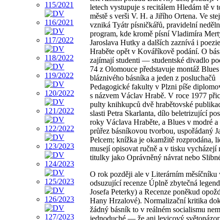
letech vystupuje s recitálem Hledám tě v 
městě s verši V. H. a Jiřího Ortena. Ve st
vzniká Tyátr písničkářů, pravidelní neděln
program, kde kromě písní Vladimíra Mert
Jaroslava Hutky a dalších zaznívá i poezi
Hraběte opět v Kováříkově podání. O bás
zajímají studenti — studentské divadlo p
74 z Olomouce představuje montáž Blues
bláznivého básníka a jeden z posluchačů
Pedagogické fakulty v Plzni píše diplomo
s názvem Václav Hrabě. V roce 1977 přic
pulty knihkupců dvě hrabětovské publika
slasti Petra Skarlanta, dílo beletrizující po
roky Václava Hraběte, a Blues v modré a bí
průřez básníkovou tvorbou, uspořádaný 
Pelcem; knížka je okamžitě rozprodána, lid
musejí opisovat ručně a v tisku vycházejí 
titulky jako Oprávněný návrat nebo Slibné
O rok později ale v Literárním měsíčníku 
odsuzující recenze Úplně zbytečná legend
Josefa Peterky) a Recenze poněkud opož
Hany Hrzalové). Normalizační kritika dok
žádný básník to v reálném socialismu ne
jednoduché — že ani levicový světonázo