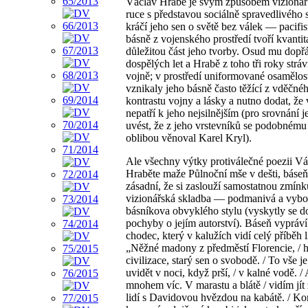
Václav Hrabě je svým způsobem vizionář
ruce s představou sociálně spravedlivého 
kráčí jeho sen o světě bez válek — pacifis
básně z vojenského prostředí tvoří kvantit
důležitou část jeho tvorby. Osud mu dopř
dospělých let a Hrabě z toho tři roky stráv
vojně; v prostředí uniformované osamělos
vznikaly jeho básně často těžící z vděčné
kontrastu vojny a lásky a nutno dodat, že 
nepatří k jeho nejsilnějším (pro srovnání j
uvést, že z jeho vrstevníků se podobnému
oblibou věnoval Karel Kryl).
Ale všechny výtky protiválečné poezii Vá
Hraběte maže Půlnoční mše v dešti, báseň
zásadní, že si zaslouží samostatnou zmínku
vizionářská skladba — podmanivá a vyboč
básníkova obvyklého stylu (vyskytly se 
pochyby o jejím autorství). Báseň vypráví
chodec, který v kalužích vidí celý příběh l
„Něžné madony z předměstí Florencie, / h
civilizace, starý sen o svobodě. / To vše 
uvidět v noci, když prší, / v kalné vodě. / 
mnohem víc. V marastu a blátě / vidím jít
lidí s Davidovou hvězdou na kabátě. / K