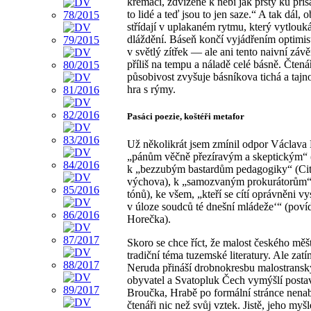
kremací, zdvižené k nebi jak prsty ku přísa
to lidé a teď jsou to jen saze.“ A tak dál, 
střídají v uplakaném rytmu, který vytlouk
dláždění. Báseň končí vyjádřením optimist
v světlý zítřek — ale ani tento naivní závě
příliš na tempu a náladě celé básně. Čten
působivost zvyšuje básníkova tichá a taj
hra s rýmy.
Pasáci poezie, koštéři metafor
Už několikrát jsem zmínil odpor Václava
„pánům věčně přezíravým a skeptickým“ 
k „bezzubým bastardům pedagogiky“ (Ci
výchova), k „samozvaným prokurátorům“
tónů), ke všem, „kteří se cítí oprávněni v
v úloze soudců té dnešní mládeže‘“ (poví
Horečka).
Skoro se chce říct, že malost českého měš
tradiční téma tuzemské literatury. Ale zat
Neruda přináší drobnokresbu malostrans
obyvatel a Svatopluk Čech vymýšlí posta
Broučka, Hrabě po formální stránce nenab
čtenáři nic než svůj vztek. Jistě, jeho my