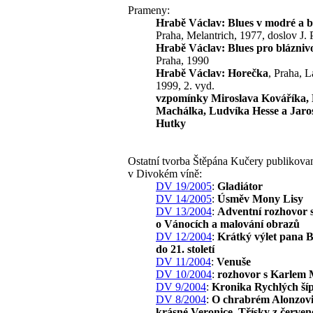
Prameny:
Hrabě Václav: Blues v modré a b
Praha, Melantrich, 1977, doslov J. 
Hrabě Václav: Blues pro blázniv
Praha, 1990
Hrabě Václav: Horečka
, Praha, L
1999, 2. vyd.
vzpomínky Miroslava Kováříka,
Machálka, Ludvíka Hesse a Jaro
Hutky
Ostatní tvorba Štěpána Kučery publikova
v Divokém víně:
DV 19/2005
:
Gladiátor
DV 14/2005
:
Úsměv Mony Lisy
DV 13/2004
:
Adventní rozhovor
o Vánocích a malování obrazů
DV 12/2004
:
Krátký výlet pana 
do 21. století
DV 11/2004
:
Venuše
DV 10/2004
:
rozhovor s Karlem 
DV 9/2004
:
Kronika Rychlých š
DV 8/2004
:
O chrabrém Alonzovi
krásné Veronice
,
Třísky z červen