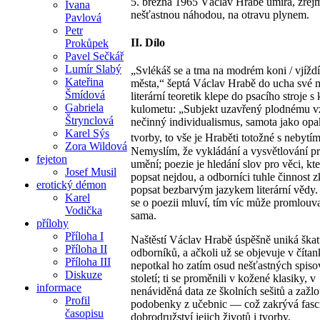
5. března 1965 Václav Hrabě umírá, zřej
Ivana
nešťastnou náhodou, na otravu plynem.
Pavlová
Petr
II. Dílo
Prokůpek
Pavel Sečkář
Lumír Slabý
„Svlékáš se a tma na modrém koni / vjížd
Kateřina
města,“ šeptá Václav Hrabě do ucha své 
Šmídová
literární teoretik klepe do psacího stroje s
Gabriela
kulometu: „Subjekt uzavřený plodnému v
Štrynclová
nečinný individualismus, samota jako opa
Karel Sýs
tvorby, to vše je Hraběti totožné s nebytím
Zora Wildová
Nemyslím, že vykládání a vysvětlování p
fejeton
umění; poezie je hledání slov pro věci, kt
Josef Musil
popsat nejdou, a odborníci tuhle činnost z
erotický démon
popsat bezbarvým jazykem literární vědy
Karel
se o poezii mluví, tím víc může promlouv
Vodička
sama.
přílohy
Příloha I
Naštěstí Václav Hrabě úspěšně uniká ška
Příloha II
odborníků, a ačkoli už se objevuje v čítan
Příloha III
nepotkal ho zatím osud nešťastných spiso
Diskuze
století; ti se proměnili v kožené klasiky, v
informace
nenáviděná data ze školních sešitů a zažlo
Profil
podobenky z učebnic — což zakrývá fasci
časopisu
dobrodružství jejich životů i tvorby.