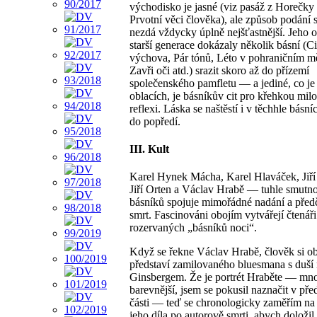
východisko je jasné (viz pasáž z Horečky
Prvotní věci člověka), ale způsob podání 
nezdá vždycky úplně nejšťastnější. Jeho 
starší generace dokázaly několik básní (C
výchova, Pár tónů, Léto v pohraničním mě
Zavři oči atd.) srazit skoro až do přízemí
společenského pamfletu — a jediné, co je 
oblacích, je básníkův cit pro křehkou mil
reflexi. Láska se naštěstí i v těchhle básn
do popředí.
III. Kult
Karel Hynek Mácha, Karel Hlaváček, Jiří
Jiří Orten a Václav Hrabě — tuhle smutn
básníků spojuje mimořádné nadání a před
smrt. Fascinováni obojím vytvářejí čtenáři
rozervaných „básníků noci“.
Když se řekne Václav Hrabě, člověk si o
představí zamilovaného bluesmana s duší
Ginsbergem. Že je portrét Hraběte — m
barevnější, jsem se pokusil naznačit v pře
části — teď se chronologicky zaměřím na 
jeho díla po autorově smrti, abych doložil