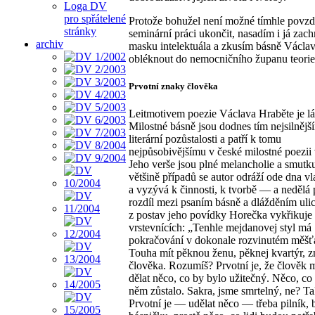
Loga DV
pro spřátelené
Protože bohužel není možné tímhle povz
stránky
seminární práci ukončit, nasadím i já za
archiv
masku intelektuála a zkusím básně Václa
obléknout do nemocničního županu teorie
Prvotní znaky člověka
Leitmotivem poezie Václava Hraběte je lá
Milostné básně jsou dodnes tím nejsilnějš
literární pozůstalosti a patří k tomu
nejpůsobivějšímu v české milostné poezii
Jeho verše jsou plné melancholie a smutku
většině případů se autor odráží ode dna vl
a vyzývá k činnosti, k tvorbě — a nedělá 
rozdíl mezi psaním básně a dlážděním uli
z postav jeho povídky Horečka vykřikuje
vrstevnících: „Tenhle mejdanovej styl má
pokračování v dokonale rozvinutém měšťá
Touha mít pěknou ženu, pěknej kvartýr, 
člověka. Rozumíš? Prvotní je, že člověk
dělat něco, co by bylo užitečný. Něco, co
něm zůstalo. Sakra, jsme smrtelný, ne? Ta
Prvotní je — udělat něco — třeba pilník, 