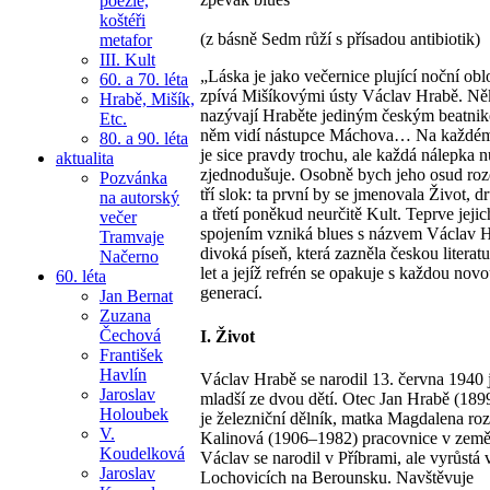
poezie,
koštéři
(z básně Sedm růží s přísadou antibiotik)
metafor
III. Kult
„Láska je jako večernice plující noční ob
60. a 70. léta
zpívá Mišíkovými ústy Václav Hrabě. Někt
Hrabě, Mišík,
nazývají Hraběte jediným českým beatnike
Etc.
něm vidí nástupce Máchova… Na každém
80. a 90. léta
je sice pravdy trochu, ale každá nálepka n
aktualita
zjednodušuje. Osobně bych jeho osud rozd
Pozvánka
tří slok: ta první by se jmenovala Život, d
na autorský
a třetí poněkud neurčitě Kult. Teprve jejic
večer
spojením vzniká blues s názvem Václav 
Tramvaje
divoká píseň, která zazněla českou literat
Načerno
let a jejíž refrén se opakuje s každou nov
60. léta
generací.
Jan Bernat
Zuzana
Čechová
I. Život
František
Havlín
Václav Hrabě se narodil 13. června 1940 
Jaroslav
mladší ze dvou dětí. Otec Jan Hrabě (18
Holoubek
je železniční dělník, matka Magdalena ro
V.
Kalinová (1906–1982) pracovnice v zeměd
Koudelková
Václav se narodil v Příbrami, ale vyrůstá 
Jaroslav
Lochovicích na Berounsku. Navštěvuje