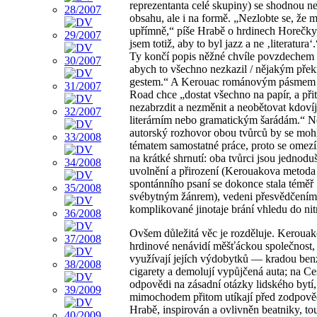
reprezentanta celé skupiny) se shodnou n
obsahu, ale i na formě. „Nezlobte se, že m
upřímně,“ píše Hrabě o hrdinech Horečky,
jsem totiž, aby to byl jazz a ne ‚literatura‘
Ty končí popis něžné chvíle povzdechem 
abych to všechno nezkazil / nějakým pře
gestem.“ A Kerouac románovým pásmem
Road chce „dostat všechno na papír, a při
nezabrzdit a nezměnit a neobětovat kdov
literárním nebo gramatickým šarádám.“
autorský rozhovor obou tvůrců by se mohl
tématem samostatné práce, proto se omez
na krátké shrnutí: oba tvůrci jsou jednoduš
uvolnění a přirození (Kerouakova metoda
spontánního psaní se dokonce stala téměř
svébytným žánrem), vedeni přesvědčením
komplikované jinotaje brání vhledu do nitr
Ovšem důležitá věc je rozděluje. Kerouak
hrdinové nenávidí měšťáckou společnost, 
využívají jejích výdobytků — kradou ben
cigarety a demolují vypůjčená auta; na Ces
odpovědi na zásadní otázky lidského bytí, 
mimochodem přitom utíkají před zodpověd
Hrabě, inspirován a ovlivněn beatniky, to