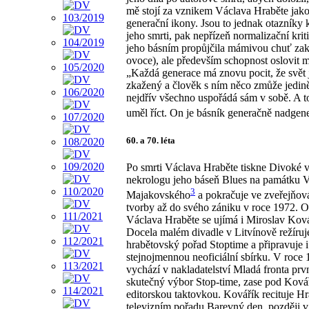
mě stojí za vznikem Václava Hraběte jak
generační ikony. Jsou to jednak otazníky
jeho smrti, pak nepřízeň normalizační krit
jeho básním propůjčila mámivou chuť za
ovoce), ale především schopnost oslovit ml
„Každá generace má znovu pocit, že svět 
zkažený a člověk s ním něco zmůže jedině
nejdřív všechno uspořádá sám v sobě. A 
uměl říct. On je básník generačně nadgene
60. a 70. léta
Po smrti Václava Hraběte tiskne Divoké v
nekrologu jeho báseň Blues na památku V
3
Majakovského
a pokračuje ve zveřejňov
tvorby až do svého zániku v roce 1972. 
Václava Hraběte se ujímá i Miroslav Kov
Docela malém divadle v Litvínově režíruj
hrabětovský pořad Stoptime a připravuje i
stejnojmennou neoficiální sbírku. V roce
vychází v nakladatelství Mladá fronta prv
skutečný výbor Stop-time, zase pod Kov
editorskou taktovkou. Kovářík recituje Hr
televizním pořadu Barevný den, později v