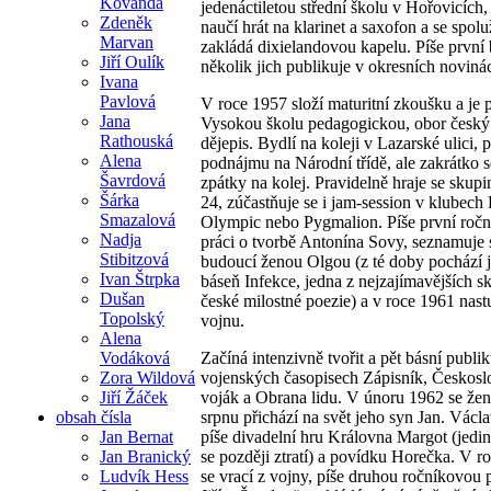
Kovanda
jedenáctiletou střední školu v Hořovicích,
Zdeněk
naučí hrát na klarinet a saxofon a se spo
Marvan
zakládá dixielandovou kapelu. Píše první 
Jiří Oulík
několik jich publikuje v okresních noviná
Ivana
Pavlová
V roce 1957 složí maturitní zkoušku a je p
Jana
Vysokou školu pedagogickou, obor česk
Rathouská
dějepis. Bydlí na koleji v Lazarské ulici, 
Alena
podnájmu na Národní třídě, ale zakrátko s
Šavrdová
zpátky na kolej. Pravidelně hraje se skup
Šárka
24, zúčastňuje se i jam-session v klubech
Smazalová
Olympic nebo Pygmalion. Píše první roč
Nadja
práci o tvorbě Antonína Sovy, seznamuje 
Stibitzová
budoucí ženou Olgou (z té doby pochází 
Ivan Štrpka
báseň Infekce, jedna z nejzajímavějších s
Dušan
české milostné poezie) a v roce 1961 nast
Topolský
vojnu.
Alena
Vodáková
Začíná intenzivně tvořit a pět básní publi
Zora Wildová
vojenských časopisech Zápisník, Českos
Jiří Žáček
voják a Obrana lidu. V únoru 1962 se žen
obsah čísla
srpnu přichází na svět jeho syn Jan. Václ
Jan Bernat
píše divadelní hru Královna Margot (jedi
Jan Branický
se později ztratí) a povídku Horečka. V r
Ludvík Hess
se vrací z vojny, píše druhou ročníkovou p