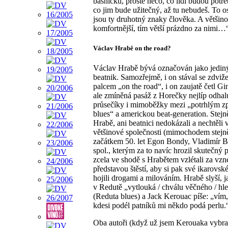
básničku, prostě něco, co lidi budou potře
co jim bude užitečný, až tu nebudeš. To os
jsou ty druhotný znaky člověka. A většin
komfortnější, tím větší prázdno za nimi…
Václav Hrabě on the road?
Václav Hrabě bývá označován jako jedin
beatnik. Samozřejmě, i on stával se zdvi
palcem „on the road“, i on zaujatě četl Gi
ale zmíněná pasáž z Horečky nejlíp odhal
průsečíky i mimoběžky mezi „potrhlým 
blues“ a americkou beat-generation. Stejn
Hrabě, ani beatnici nedokázali a nechtěli 
většinové společnosti (mimochodem stejn
začátkem 50. let Egon Bondy, Vladimír 
spol., kterým za to navíc hrozil skutečný p
zcela ve shodě s Hrabětem vzlétali za vz
představou štěstí, aby si pak své ikarovs
hojili drogami a milováním. Hrabě slyší, 
v Redutě „vytlouká / chválu věčného / hl
(Reduta blues) a Jack Kerouac píše: „vím,
kdesi podél patníků mi někdo podá perlu.
Oba autoři (když už jsem Kerouaka vybra