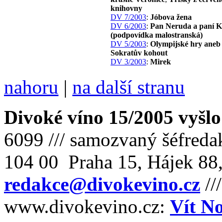
knihovny
DV 7/2003
:
Jóbova žena
DV 6/2003
:
Pan Neruda a paní K
(podpovídka malostranská)
DV 5/2003
:
Olympijské hry aneb
Sokratův kohout
DV 3/2003
:
Mirek
nahoru
|
na další stranu
Divoké víno 15/2005 vyšlo
6099 /// samozvaný šéfreda
104 00 Praha 15, Hájek 88,
redakce@divokevino.cz
//
www.divokevino.cz:
Vít N