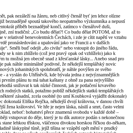
ět, pak nezáleží na žánru, neb citlivý čtenář byť jen lehce olízne
 již beznadějně spoutá takového neopatrného výzkumníka a nepustí
entokrát příběh beznadějně končí, zatímco v čtenářově duši,
ně, zní tradiční: „Co budu dělat?! Co budu dělat POTOM, až to
me v relativně benevolentních Čechách, i zde je cítit napětí ve vztahu
rdě pronásledováni a upalování jako ve Francii a v dalších
e“. Směli buď odejít „do civilu“ nebo vstoupit do jiného řádu,
ady se k nim zhlíželo (což jest pravý opak od vzhlíželo) jako k
 tu možná jen obecně snad z křesťanské lásky... Anebo snad pro
je pak náhle minimálně podivné, že někdejší templářský novic
nových johanitských spolubratří, je náhle povýšen ze svého
e - a vyslán do Uhříněvši, kde bývala jedna z nejvýznamnějších
prvním plánu tu má tahat kaštany z ohně za pana nejvyššího
hodlá snižovat k tak nízké činnosti, jak je potlačení krvavého
ních rodných statků, potažmo poblíž někdejších statků templářských
i některé zásadní, zcela osobité (to umí Koubková vyjádřit dokonale)
ec dokonalá Eliška Rejčka, někdejší dvojí královna, v danou chvíli
í žena království. Ve hře je nejen láska, násilí a smrt, často velmi
 poklad, neboť: bohatství přece znamená svobodu v každé době –
ji vstupovat do děje, který je tu dík autorce podán s nekonečnou
ěk stane lehkou třískou, vláčenou divokou horskou říčkou do-někam,
ladině láskyplné tůně, jejíž tišina se vzápětí opět mění v prudký