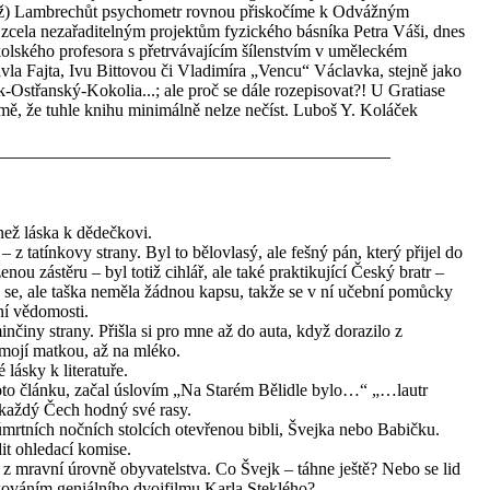
) Lambrechůt psychometr rovnou přiskočíme k Odvážným
zcela nezařaditelným projektům fyzického básníka Petra Váši, dnes
lského profesora s přetrvávajícím šílenstvím v uměleckém
vla Fajta, Ivu Bittovou či Vladimíra „Vencu“ Václavka, stejně jako
k-Ostřanský-Kokolia...; ale proč se dále rozepisovat?! U Gratiase
rmě, že tuhle knihu minimálně nelze nečíst. Luboš Y. Koláček
než láska k dědečkovi.
z tatínkovy strany. Byl to bělovlasý, ale fešný pán, který přijel do
nou zástěru – byl totiž cihlář, ale také praktikující Český bratr –
lo se, ale taška neměla žádnou kapsu, takže se v ní učební pomůcky
ní vědomosti.
nčiny strany. Přišla si pro mne až do auta, když dorazilo z
mojí matkou, až na mléko.
lásky k literatuře.
to článku, začal úslovím „Na Starém Bělidle bylo…“ „…lautr
 každý Čech hodný své rasy.
úmrtních nočních stolcích otevřenou bibli, Švejka nebo Babičku.
dit ohledací komise.
 z mravní úrovně obyvatelstva. Co Švejk – táhne ještě? Nebo se lid
ováním geniálního dvojfilmu Karla Steklého?