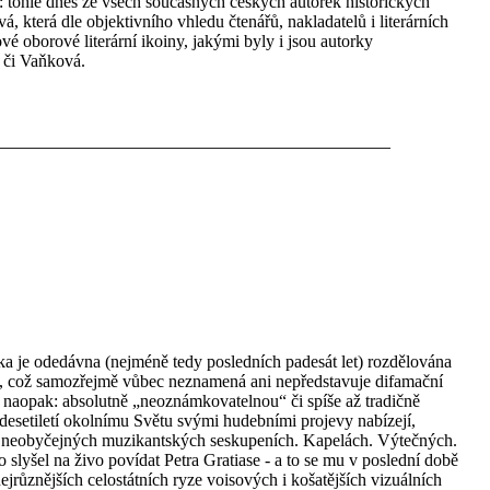
 tohle dnes ze všech současných českých autorek historických
která dle objektivního vhledu čtenářů, nakladatelů i literárních
vé oborové literární ikoiny, jakými byly i jsou autorky
 či Vaňková.
 je odedávna (nejméně tedy posledních padesát let) rozdělována
a“, což samozřejmě vůbec neznamená ani nepředstavuje difamační
 naopak: absolutně „neoznámkovatelnou“ či spíše až tradičně
o desetiletí okolnímu Světu svými hudebními projevy nabízejí,
n neobyčejných muzikantských seskupeních. Kapelách. Výtečných.
 slyšel na živo povídat Petra Gratiase - a to se mu v poslední době
ejrůznějších celostátních ryze voisových i košatějších vizuálních