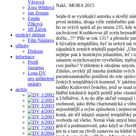
Vávrová
Nakl.: MOBA 2015
Zora Wildová
Jan Zeman
Sejde-li se vynikající autorka a skvělý nám
Emilie
první stránku, droga výše zmíněného pak
Zítková
ho ze svých spárů až po stranu 235, kde t
Jiří Žáček
zachvácené Koubkovou již zcela beznaděj
erotický démon
dočtu...?!“ Píše se rok 1317 a přestože js
Filip Náplava
k bývalým templářům, byť tu nebyli tak tv
přílohy
západních zemích tehdejší papežské „Uhnij
Diskuse
nejlépe pak k bratrským johanitům, leč i t
informace
satanem ocejchovaným vyvrhelům, trpěným
Profil
cosi jiného? Vzhledem k obojímu smyslu 
časopisu
Zdislav, uvyklý již mnoha ústrkům svých 
Loga DV
pseudosatanského ponížení do role správc
pro spřátelené
českých templářských komend. V jakémsi 
stránky
sudího Království českého, jenž se snad ne
archiv
řádění lokálních lupičů poblíž jeho vlast
u Uhříněvsi. A tu do děje akčně vstupují 
osobnosti, jako třeba charismatická a vůb
nejosobitější a svým způsobem i nejmocnějš
krutá, ale též údajný utajený templářský
svobodu od všeho. Nemá však smysl hloubě
grácií a podmanivostí, jako když se člov
jen tu a tam na chvíli zastaven na klidné h