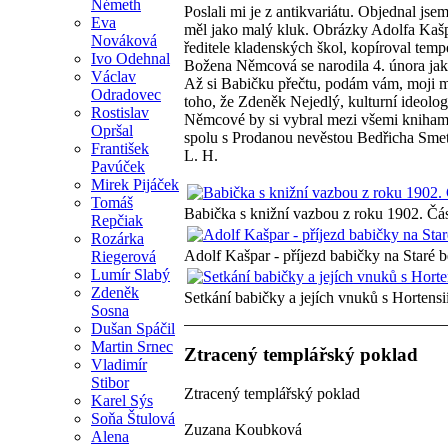
Németh
Poslali mi je z antikvariátu. Objednal jse
Eva
měl jako malý kluk. Obrázky Adolfa Kašp
Nováková
ředitele kladenských škol, kopíroval temp
Ivo Odehnal
Božena Němcová se narodila 4. února jako 
Václav
Až si Babičku přečtu, podám vám, moji m
Odradovec
toho, že Zdeněk Nejedlý, kulturní ideolog 
Rostislav
Němcové by si vybral mezi všemi knihami 
Opršal
spolu s Prodanou nevěstou Bedřicha Sme
František
L. H.
Pavúček
Mirek Pijáček
Tomáš
Babička s knižní vazbou z roku 1902. Čás
Repčiak
Rozárka
Adolf Kašpar - příjezd babičky na Staré b
Riegerová
Lumír Slabý
Zdeněk
Setkání babičky a jejích vnuků s Hortens
Sosna
Dušan Spáčil
Martin Srnec
Ztracený templářský poklad
Vladimír
Stibor
Ztracený templářský poklad
Karel Sýs
Soňa Štulová
Zuzana Koubková
Alena