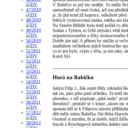
V Babičce se prý nic neděje. To může říci 
samozřejmě už není česká, jež mu předklá
je, že jím krmí již kojence, odložené př
řetězců vystresovaná matka, mléka ani kl
Na Starém Bělidle bylo totiž pořád co děla
Sultán s Tyrlem, to čeští zhýralci vědí dod
nepasterizovaného a éčky nezkurveného ži
Dobře jim tak! A přitom by stačilo si veče
analfabety ručitelkou jejich budoucího sp
co to jen bylo, výpis z účtu, jo ten taky, 
Karel Sýs
Hurá na Babičku
Jakýsi Filip J., žák osmé třídy základní š
tak on, jako jeho paní učitelka. Ta totiž 
písemku, v níž popisuje „jaká nuda“ arcid
literatura“, protože se v knize „skoro nic
spousta lidí se k Filipovu názoru přihlásil
děti měly místo Babičky číst třeba Harryh
Osobně si myslím, že je dobře, když žáčko
fracek a Rowlingová rutinérka daleko nud