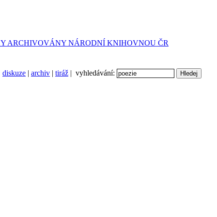
diskuze
|
archiv
|
tiráž
| vyhledávání: