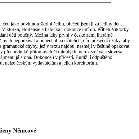
 četl jako povinnou školní četbu, přečetl jsem ji za jediný den.
 - Viktorka, Hortensie a babička - dokonce umřou. Příběh Viktorky
dání dětí poučný. Možná taky první v české zemi literárně
 bych nepoužíval a ponechal na učitelích, čím přesvědčí žáky, aby
e gramatické chyby, jež v textu najdou, nesmějí v češtině opakovat.
 přechodníků přítomných či minulých, nerozeznávala slovesa
jmenu já a ona. Dokonce i v příčestí. Budiž jí odpuštěno
it nelze českým vydavatelům a jejich korektorům.
oženy Němcové