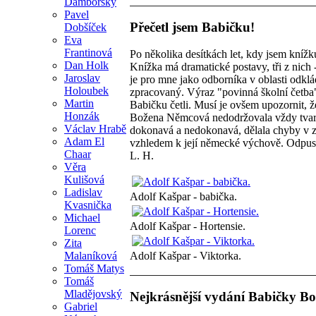
Damborský
Pavel
Přečetl jsem Babičku!
Dobšíček
Eva
Frantinová
Po několika desítkách let, kdy jsem knížku
Dan Holk
Knížka má dramatické postavy, tři z nich
Jaroslav
je pro mne jako odborníka v oblasti odklá
Holoubek
zpracovaný. Výraz "povinná školní četba"
Martin
Babičku četli. Musí je ovšem upozornit, ž
Honzák
Božena Němcová nedodržovala vždy tvary
Václav Hrabě
dokonavá a nedokonavá, dělala chyby v zá
Adam El
vzhledem k její německé výchově. Odpust
Chaar
L. H.
Věra
Kulišová
Ladislav
Adolf Kašpar - babička.
Kvasnička
Michael
Adolf Kašpar - Hortensie.
Lorenc
Zita
Malaníková
Adolf Kašpar - Viktorka.
Tomáš Matys
Tomáš
Mladějovský
Nejkrásnější vydání Babičky B
Gabriel