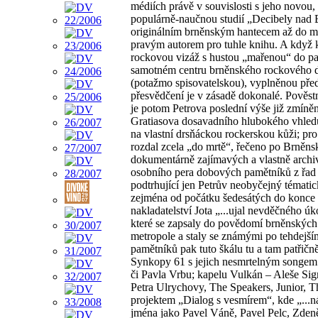
médiích právě v souvislosti s jeho novou,
populárně-naučnou studií „Decibely nad 
originálním brněnským hantecem až do mor
pravým autorem pro tuhle knihu. A když 
rockovou vizáž s hustou „mařenou“ do pasu
samotném centru brněnského rockového dě
(potažmo spisovatelskou), vyplněnou před
přesvědčení je v zásadě dokonalé. Pověst
je potom Petrova poslední výše již zmíně
Gratiasova dosavadního hlubokého vhledu 
na vlastní drsňáckou rockerskou kůži; pr
rozdal zcela „do mrtě“, řečeno po Brněns
dokumentárně zajímavých a vlastně archivá
osobního pera dobových pamětníků z řad
podtrhující jen Petrův neobyčejný tématic
zejména od počátku šedesátých do konce 
nakladatelství Jota „...ujal nevděčného ú
které se zapsaly do povědomí brněnských
metropole a staly se známými po tehdej
pamětníků pak tuto škálu tu a tam patřičn
Synkopy 61 s jejich nesmrtelným songem „
či Pavla Vrbu; kapelu Vulkán – Aleše Si
Petra Ulrychovy, The Speakers, Junior, Th
projektem „Dialog s vesmírem“, kde „...
jména jako Pavel Váně, Pavel Pelc, Zden