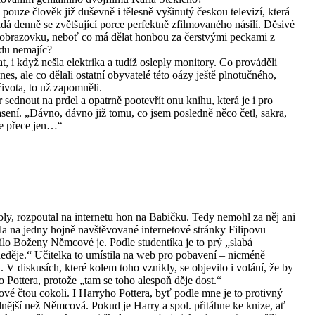
pouze člověk již duševně i tělesně vyšinutý českou televizí, která
dá denně se zvětšující porce perfektně zfilmovaného násilí. Děsivé
ed obrazovku, neboť co má dělat honbou za čerstvými peckami z
idu nemajíc?
t, i když nešla elektrika a tudíž osleply monitory. Co prováděli
nes, ale co dělali ostatní obyvatelé této oázy ještě plnotučného,
vota, to už zapomněli.
r sednout na prdel a opatrně pootevřít onu knihu, která je i pro
asení. „Dávno, dávno již tomu, co jsem posledně něco četl, sakra,
ale přece jen…“
koly, rozpoutal na internetu hon na Babičku. Tedy nemohl za něj ani
dala na jedny hojně navštěvované internetové stránky Filipovu
ílo Boženy Němcové je. Podle studentíka je to prý „slabá
 neděje.“ Učitelka to umístila na web pro pobavení – nicméně
a. V diskusích, které kolem toho vznikly, se objevilo i volání, že by
o Pottera, protože „tam se toho alespoň děje dost.“
vé čtou cokoli. I Harryho Pottera, byť podle mne je to protivný
nější než Němcová. Pokud je Harry a spol. přitáhne ke knize, ať