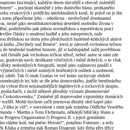
 naprosto fascinující, každým dnem slavnější a obecně známější
Brnem“ -, pochopí okamžitě z jeho dunivého hlasu, protkaného
ku zvukových i pohříchu intelektuálních kostí, že právě on je tím
k tomu připočteme jeho – odedávna - neobyčejně dominantní
, stejně jako neoddiskutovatelná desetiletí osobního života v
ní, podtrženého pak pilnou novinářskou a reportérskou prací
evším články o moderní hudbě a jeho interpretech, naše
nou třešínkou na dortu jeho předchozích hudebně-kritických aktivit
ná kniha „Decibely nad Brnem“, která je zároveň vrcholnou tečnou
do brněnské hudební historie, jíž si každopádně zažil povětšinou
o náš čtenáře pak vrcholnou tečkou téhož, neboť autor se nám zde
ku, gradován navíc desítkami výtečných i méně dobrých, o to však
řsky nedostižných fotografií, stejně jako zajímavou pasáží z
 výjimečných i méně známých brněnských osůbek a osobností,
ký záběr. Tak či onak Gratias ve své knize zachycuje období
osmdesátých let, kdy se dle jeho domovského, jistěže brrněnského
kolu vybrat třicet nejzásadnějších bigbítových a rockových skupin,
 posluchačů, z nichž některé přesáhly význam jihomoravské
ším Československu.“ Zmíněné již doprovodné vzpomínky domácích
ě rozšíří. Mohli bychom začít jmenovat dlouhý sled kapel jako
Válka je vůl“; v souvislosti s nimi pak zejména Oldřicha Veselého
gmunda + Marthu a Tenu Elefteriadu, někdejší bibíťáky Hanu a
e Progress Organization či Progress II. s jejich geniálním
nám vládne král, má jméno Heroin!“, potažmo Futurum - a tedy
ěk Kluka a zejména pak Roman Dragoun; kdy třeba přes těžce