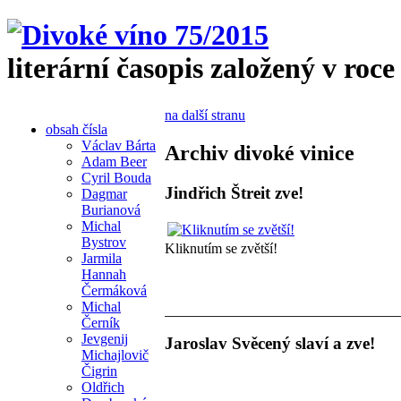
literární časopis založený v roce
na další stranu
obsah čísla
Václav Bárta
Archiv divoké vinice
Adam Beer
Cyril Bouda
Jindřich Štreit zve!
Dagmar
Burianová
Michal
Bystrov
Kliknutím se zvětší!
Jarmila
Hannah
Čermáková
Michal
Černík
Jevgenij
Jaroslav Svěcený slaví a zve!
Michajlovič
Čigrin
Oldřich