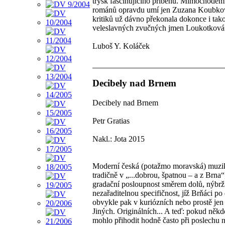
trysk fascinujícího příběhu. Mimochodem:
románů opravdu umí jen Zuzana Koubková, 
kritiků už dávno překonala dokonce i tako
veleslavných zvučných jmen Loukotková
Luboš Y. Koláček
Decibely nad Brnem
Decibely nad Brnem
Petr Gratias
Nakl.: Jota 2015
Moderní česká (potažmo moravská) muzika
tradičně v „...dobrou, špatnou – a z Brn
gradační posloupnost směrem dolů, nýbrž
nezařaditelnou specifičnost, jíž Brňáci p
obvykle pak v kuriózních nebo prostě je
Jiných. Originálních... A teď: pokud někdo
mohlo přihodit hodně často při poslechu n