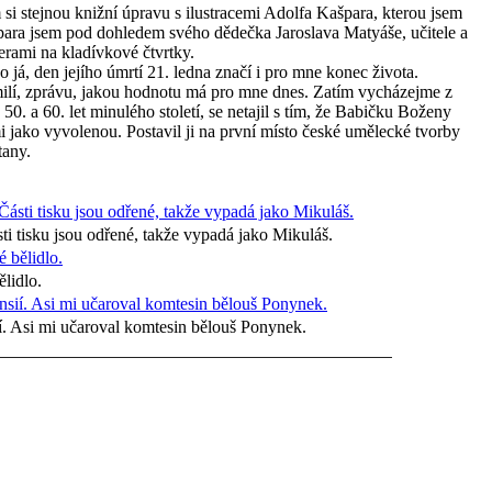
m si stejnou knižní úpravu s ilustracemi Adolfa Kašpara, kterou jsem
ara jsem pod dohledem svého dědečka Jaroslava Matyáše, učitele a
erami na kladívkové čtvrtky.
já, den jejího úmrtí 21. ledna značí i pro mne konec života.
ilí, zprávu, jakou hodnotu má pro mne dnes. Zatím vycházejme z
50. a 60. let minulého století, se netajil s tím, že Babičku Boženy
jako vyvolenou. Postavil ji na první místo české umělecké tvorby
tany.
ti tisku jsou odřené, takže vypadá jako Mikuláš.
ělidlo.
ií. Asi mi učaroval komtesin bělouš Ponynek.