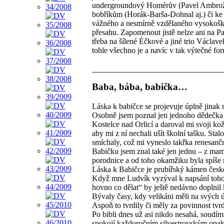
undergroundový Homérův (Pavel Ambrož
bobříkům (Horák-Barša-Dohnal aj.) či ke 
vážného a nesmírně vzdělaného vysokoško
přesahu. Zapomenout jistě nelze ani na Pa
třeba na šílené Éčkové a jiné trio Václave
tohle všechno je a navíc v tak výtečné fo
Baba, bába, babička…
Láska k babičce se projevuje úplně jinak 
Osobně jsem poznal jen jednoho dědečka – 
Kostelce nad Orlicí a daroval mi svoji kože
aby mi z ní nechali ušít školní tašku. Sta
smíchaly, což mi vyneslo takřka renesanč
Babičku jsem znal také jen jednu – z mami
porodnice a od toho okamžiku byla spíše 
Láska k Babičce je prubířský kámen české 
Když mne Ludvík vyzýval k napsání toho
hovno co dělat“ by ještě nedávno doplnil
Bývaly časy, kdy velikáni měli na svých 
Aspoň to tvrdily či měly za povinnost tvr
Po bibli dnes už asi nikdo nesahá, soudím
spokojí každoročním silvestrovským opak