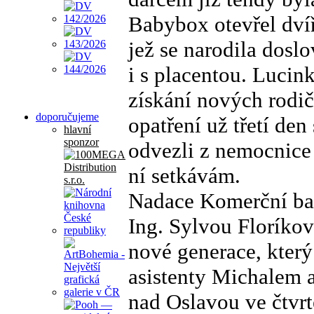
Babybox otevřel dví
jež se narodila dosl
i s placentou. Lucink
získání nových rodič
doporučujeme
opatření už třetí den
hlavní
sponzor
odvezli z nemocnice 
ní setkávám.
Nadace Komerční ba
Ing. Sylvou Floríko
nové generace, který
asistenty Michalem
nad Oslavou ve čtvrt