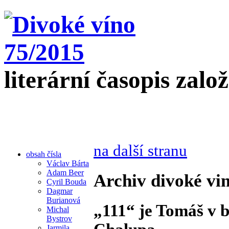
literární časopis zalo
na další stranu
obsah čísla
Václav Bárta
Adam Beer
Archiv divoké vin
Cyril Bouda
Dagmar
Burianová
„111“ je Tomáš v 
Michal
Bystrov
Jarmila