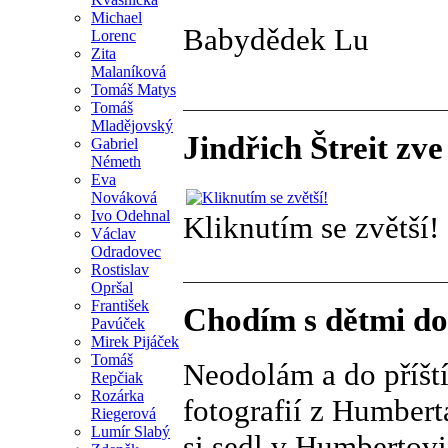
Michael
Babydědek Lu
Lorenc
Zita
Malaníková
Tomáš Matys
Tomáš
Mladějovský
Jindřich Štreit zve
Gabriel
Németh
Eva
Nováková
Ivo Odehnal
Kliknutím se zvětší!
Václav
Odradovec
Rostislav
Opršal
František
Chodím s dětmi do
Pavúček
Mirek Pijáček
Tomáš
Neodolám a do příští
Repčiak
Rozárka
fotografií z Humberta
Riegerová
Lumír Slabý
si sedl v Humbertovi