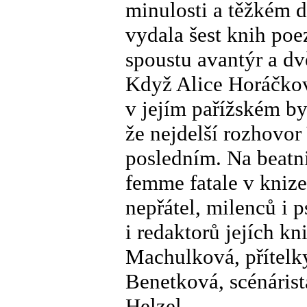
minulosti a těžkém d
vydala šest knih poe
spoustu avantýr a dv
Když Alice Horáčkov
v jejím pařížském byt
že nejdelší rozhovor
posledním. Na beatn
femme fatale v knize
nepřátel, milenců i 
i redaktorů jejích kn
Machulková, přítelky
Benetková, scénárist
Helzel.