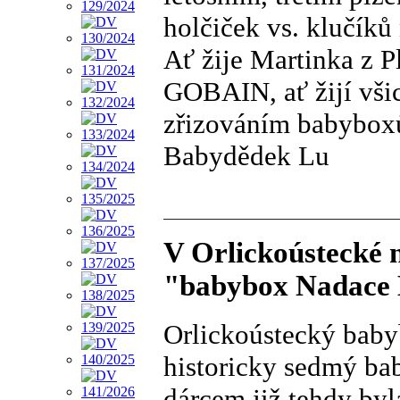
holčiček vs. klučíků 
Ať žije Martinka z P
GOBAIN, ať žijí všic
zřizováním babybox
Babydědek Lu
V Orlickoústecké n
"babybox Nadace
Orlickoústecký babyb
historicky sedmý ba
dárcem již tehdy by