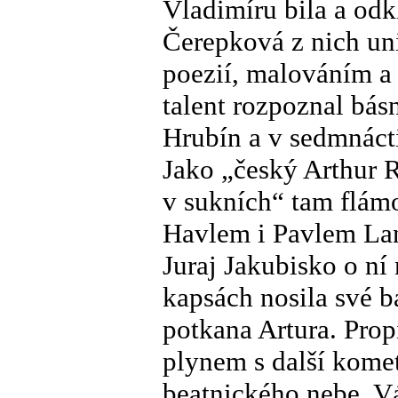
Vladimíru bila a od
Čerepková z nich un
poezií, malováním a 
talent rozpoznal bás
Hrubín a v sedmnácti
Jako „český Arthur
v sukních“ tam flám
Havlem i Pavlem L
Juraj Jakubisko o ní
kapsách nosila své b
potkana Artura. Prop
plynem s další kome
beatnického nebe, V