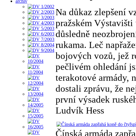
archiv
Na důkaz zlepšení v
pražském Výstavišti 
důsledně neozbrojen
rukama. Leč napřaže
bojových vozů, jež 
pečlivém ohledání jsm
terakotové armády, n
dostali zprávu, že ne
první výsadek ruské
Ludvík Hess
Čínská armáda zapřa