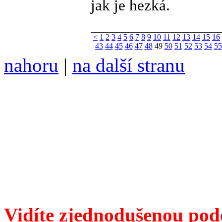
jak je hezká.
<
1
2
3
4
5
6
7
8
9
10
11
12
13
14
15
16
43
44
45
46
47
48
49
50
51
52
53
54
55
nahoru
|
na další stranu
Divoké víno 75/2014 vyšlo
6099 /// samozvaný šéfreda
104 00 Praha 10, Hájek 88,
redakce@divokevino.cz
//
///
příští číslo Divokého v
Vidíte zjednodušenou pod