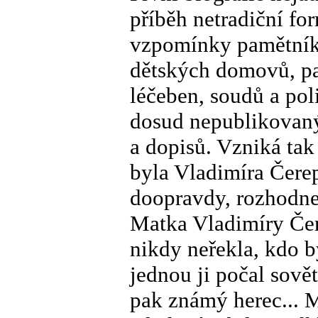
příběh netradiční fo
vzpomínky pamětníků
dětských domovů, p
léčeben, soudů a pol
dosud nepublikovan
a dopisů. Vzniká tak
byla Vladimíra Čere
doopravdy, rozhodne
Matka Vladimíry Če
nikdy neřekla, kdo by
jednou ji počal sově
pak známý herec... 