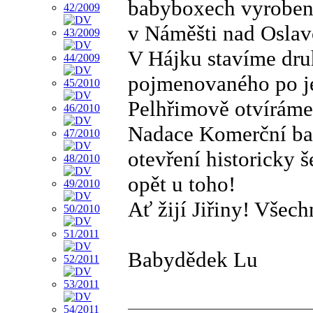
babyboxech vyrobe
v Náměšti nad Oslav
V Hájku stavíme dru
pojmenovaného po 
Pelhřimově otvíráme
Nadace Komerční ban
otevření historicky 
opět u toho!
Ať žijí Jiřiny! Všech
Babydědek Lu