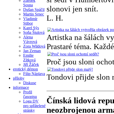
Zdeněk
Sosna
slonovi jen snít.
Dušan Spáčil
Martin Srnec
L. H.
Vladimír
Stibor
Karel Sýs
Soňa Štulová
Artistka na šálách v
Alena
Vávrová
Prastaré téma. Každé
Zora Wildová
Jan Zeman
Emilie
Proč jsou sloni ocho
Zítková
Jiří Žáček
erotický démon
Filip Náplava
Tondovi přijde slon 
přílohy
Diskuse
informace
Profil
časopisu
Čínská lidová repu
Loga DV
pro spřátelené
neozbrojenou arm
stránky