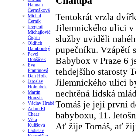
Chalupa
Hannah
Čermáková
Tentokrát vrzla dví
Michal
Černík
Jilemnického ulici v
Jevgenij
Michajlovič
služby uviděli nahéh
Čigrin
Oldřich
pupečníku. Vzápětí 
Damborský
Pavel
Babybox v Praze 6 js
Dobšíček
Eva
tehdejšího starosty 
Frantinová
Dan Holk
Jilemnického ulici 
Jaroslav
Holoubek
nechtěná lidská mlá
Martin
Honzák
Tomáš je její první 
Václav Hrabě
Adam El
babyboxu, 11. letoš
Chaar
Věra
Ať žije Tomáš, ať žij
Kulišová
Ladislav
Kvasnička