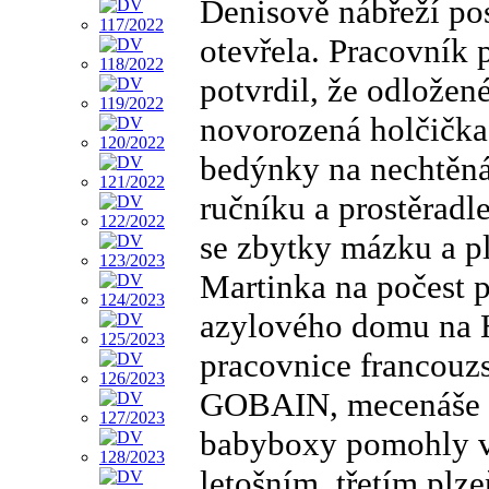
Denisově nábřeží pos
otevřela. Pracovník
potvrdil, že odložen
novorozená holčička,
bedýnky na nechtěná
ručníku a prostěrad
se zbytky mázku a p
Martinka na počest p
azylového domu na H
pracovnice francouz
GOBAIN, mecenáše s
babyboxy pomohly vs
letošním, třetím plz