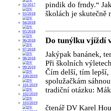
pindik do frndy.“ Ja
školách je skutečně 
Do tunýlku vjíždí 
Jakýpak banánek, ten
Při školních výletech
Čím delší, tím lepší
spolužačkám sáhnout 
tradiční otázku: Mákn
čtenář DV Karel Ho