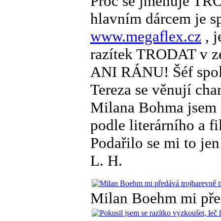
Proč se jmenuje T
hlavním dárcem je s
www.megaflex.cz
, j
razítek TRODAT v ze
ANI RÁNU! Šéf spole
Tereza se věnují cha
Milana Bohma jsem do
podle literárního a 
Podařilo se mi to jen
L. H.
Milan Boehm mi před