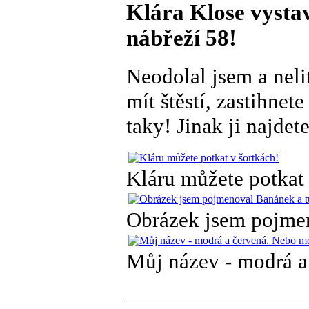
Klára Klose vystav
nábřeží 58!
Neodolal jsem a nelit
mít štěstí, zastihnet
taky! Jinak ji najde
Kláru můžete potkat 
Obrázek jsem pojmen
Můj název - modrá a