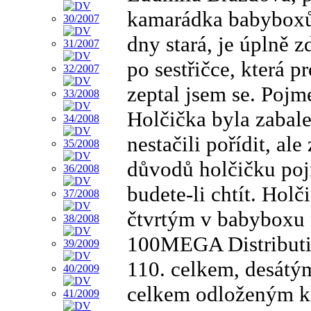
kamarádka babyboxů 
dny stará, je úplně 
po sestřičce, která p
zeptal jsem se. Pojme
Holčička byla zabale
nestačili pořídit, ale
důvodů holčičku poj
budete-li chtít. Hol
čtvrtým v babyboxu 
100MEGA Distributio
110. celkem, desátým
celkem odloženým k