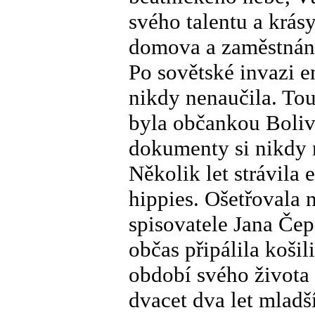
svého talentu a krásy
domova a zaměstnán
Po sovětské invazi e
nikdy nenaučila. To
byla občankou Bolivi
dokumenty si nikdy n
Několik let strávil
hippies. Ošetřovala
spisovatele Jana Čep
občas připálila košil
období svého života 
dvacet dva let mladš