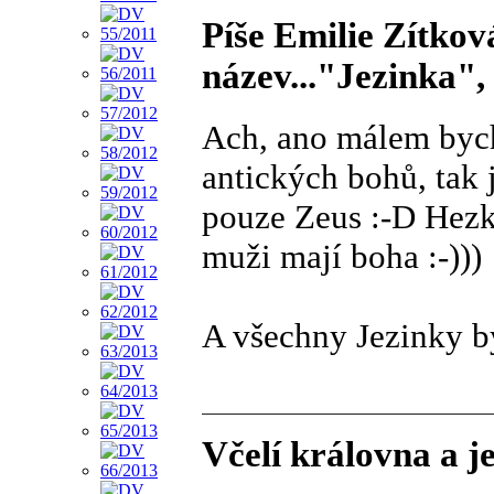
Píše Emilie Zítko
název..."Jezinka",
Ach, ano málem bych
antických bohů, tak 
pouze Zeus :-D Hezk
muži mají boha :-)))
A všechny Jezinky b
Včelí královna a je