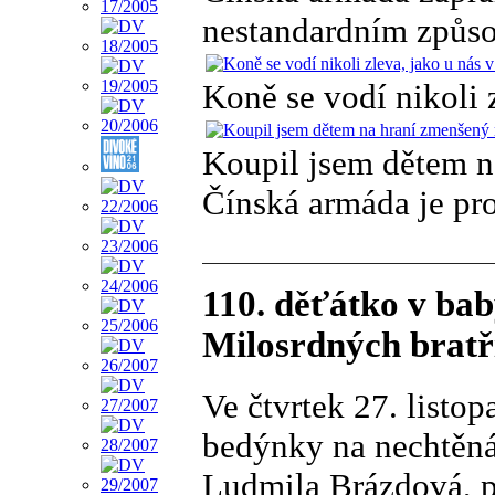
nestandardním způs
Koně se vodí nikoli 
Koupil jsem dětem n
Čínská armáda je pr
110. děťátko v ba
Milosrdných bratří
Ve čtvrtek 27. listo
bedýnky na nechtěná
Ludmila Brázdová, p