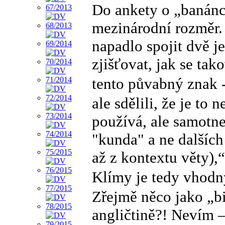
Do ankety o „banáncí
mezinárodní rozměr. 
napadlo spojit dvě je
zjišťovat, jak se ta
tento půvabný znak 
ale sdělili, že je to
používá, ale samotne
"kunda" a ne dalších
až z kontextu věty),
Klímy je tedy vhodn
Zřejmě něco jako „bi
angličtině?! Nevím 