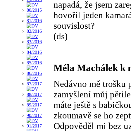
napadá, že jsem zar
hovořil jeden kamará
souvislost?
(ds)
Méla Machálek k 
Nedávno mě trošku př
zamyšlení můj pětile
máte ještě s babičko
zkoumavě se ho zepta
Odpověděl mi bez uza