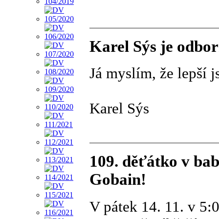
Karel Sýs je odbor
Já myslím, že lepší j
Karel Sýs
109. děťátko v ba
Gobain!
V pátek 14. 11. v 5: