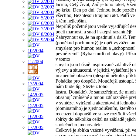
lacino, Celý život, Zač je toho loket, Vš
po krku, Den po dni, Jednou bude pozdě 
všechno, Bezhlesou krajinou atd. Patří ve 
k těm nejlepším.
Nepříliš početné jsou verše vyjadřující dez
pocit marnosti a snad i skepsi razantněji:
Zahryznout se, Je na spadnutí a další. Ten
(poněkud pochmurný) je opět vyvážen a
smyslem pro humor, realitu a „schopností 
pevné zemi“ (Ryba smrdí od hlavy). Příz
v tomto
smyslu jsou básně inspirované zdánlivě 
výjevy a situacemi, v jejichž vyjádření je 
imanentně obsažen (alespoň několik příkl
Pohádka pro dospělé, Moudřejší ustoupí,
nám bude líp, Slezte z toho
lustru, Donalde). Je samozřejmé, že mnoh
obsahují zmíněné a mnou zdůrazněné prv
v syntéze, vytržení a akcentování jednoho
(dominatního) je zjednodušením, kterého 
recenzent dopouští ve snaze roztřídit všec
sbírky do několika celků na základě jejich
společného jmenovatele.
Celkově je sbírka vzácně vyvážená, při v
snaze v ní nelze označit verše, které by by