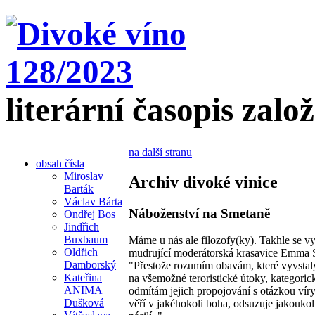
literární časopis zalo
na další stranu
obsah čísla
Miroslav
Archiv divoké vinice
Barták
Václav Bárta
Náboženství na Smetaně
Ondřej Bos
Jindřich
Buxbaum
Máme u nás ale filozofy(ky). Takhle se vy
Oldřich
mudrující moderátorská krasavice Emma 
Damborský
"Přestože rozumím obavám, které vyvstaly
Kateřina
na všemožné teroristické útoky, kategoric
ANIMA
odmítám jejich propojování s otázkou vír
Dušková
věří v jakéhokoli boha, odsuzuje jakoukol