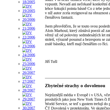
vypustit. Nevadí ani nečekaně konkrétní d
lehce šokující pointa básně Co z tebe jed
v níž autor zcela rezignoval na obraznost 
čtenářovu fantazii.
Jsem přesvědčen, že se touto svou posledn
Alois Marhoul, který zůstává poezii až zar
věrný už od poloviny sedmdesátých let m
století, výrazně posunul a bezesporu se za
zralé básníky, kteří mají čtenářům co říci.
Jiří Tušl
Zbytečné strachy o dovolenou
Nejrůznější média v Evropě i v USA, vče
proslulých jako jsou New York Times či
World Service, se teď s gustem trefují do
ČT Dovolená v protektorátu. Ve skutečnost