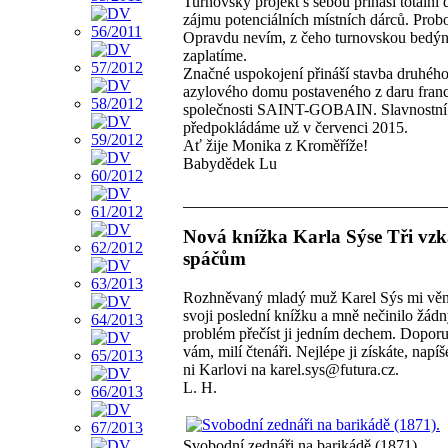
Turnovský projekt s sebou přináší totální
zájmu potenciálních místních dárců. Prob
Opravdu nevím, z čeho turnovskou bedý
zaplatíme.
Značné uspokojení přináší stavba druhého
azylového domu postaveného z daru fran
společnosti SAINT-GOBAIN. Slavnostní 
předpokládáme už v červenci 2015.
Ať žije Monika z Kroměříže!
Babydědek Lu
Nová knížka Karla Sýse Tři vz
spáčům
Rozhněvaný mladý muž Karel Sýs mi vě
svoji poslední knížku a mně nečinilo žád
problém přečíst ji jedním dechem. Doporu
vám, milí čtenáři. Nejlépe ji získáte, napíše
ni Karlovi na karel.sys@futura.cz.
L. H.
Svobodní zednáři na barikádě (1871).