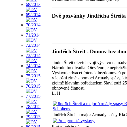
Dvě pozvánky Jindřicha Štreita
Jindřich Štreit - Domov bez do
Jindra Štreit otevřel svoji výstavu na nádv
Národního divadla. Otevřeno je nepřetržit
Vystavuje dvacet fotenek bezdomovců po
v letošní zimě s pomocí Armády spásy, kte
zřejmě hlavním pořadatelem.Slaví totiž 25 
obnovené činnosti.
L. H.
Jindřich Štreit a major Armády spásy Ria 
Protagonisté výstavy.