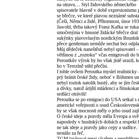
na otravu… Styl židovského německého
spisovatele hlavně v době expresionismu
se břečce, ve které plavou neznámé subst
(Češi, Němci a židé, Přítomnost, únor 19
Jawohl, třeba takový Franz Kafka se ruk
smočenýma v hnusné židácké břečce dral
sukýnky plavovlasým nordickým Brunhil
přece gentleman nemůže nechat bez odpla
Můj dědeček naneštěstí nebyl spisovatel – 
většinou z „roztoku“ včas emigrovali do b
Peroutkův výrok by ho však jistě urazil, k
ho v Terezíně stihl přečíst.
I tohle ovšem Peroutka myslel realisticky 
prý bránit české židy, neboť v Böhmen 
nebyl roztok natolik hustý, aby se jím če
a dívky, natož árijští mládenci a římskokato
sedláci otrávili!
Peroutka se po emigraci do USA setkal s
americké veřejnosti o osud Československ
by se však mocnosti měly o jeho osud zaj
O české ideje a pravdy měla Evropa a svě
naposledy v husitských dobách a respekt 
ne tak ideje a pravdy jako cepy a sudlice.
nestálo za řeč.
TGM lavíroval mezi císařem a republikou