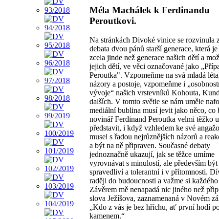
Méla Machálek k Ferdinandu
Peroutkovi.
Na stránkách Divoké vinice se rozvinula 
debata dvou pánů starší generace, která je
zcela jinde než generace našich dětí a mož
jejich dětí, ve věci označované jako „Příp
Peroutka". Vzpomeňme na svá mladá léta,
názory a postoje, vzpomeňme i „osobnost
vývoje“ našich vrstevníků Kohouta, Kund
dalších. V tomto světle se nám uměle naf
mediální bublina musí jevit jako něco, co 
novinář Ferdinand Peroutka velmi těžko 
představit, i když vzhledem ke své angaž
musel s řadou nejrůznějších názorů a reakc
a být na ně připraven. Současné debaty
jednoznačně ukazují, jak se těžce umíme
vyrovnávat s minulostí, ale především být
spravedliví a tolerantní i v přítomnosti. D
raději do budoucnosti a važme si každého
Závěrem mě nenapadá nic jiného než při
slova Ježíšova, zaznamenaná v Novém zá
„Kdo z vás je bez hříchu, ať první hodí po
kamenem.“