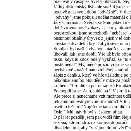
pracoval v časopise Svět v obrazech. Ne, 
žádný disidentský list - ale snažili jsme se
poctivě a na svou dobu "odvážně". V duc
"odvahy" jsme pokusili udělat materiál o 
Járy Cimrmana. Svěrák se Smoljakem měli
době zrovna nové zákazy - ale my, okouz
perestrojkou, jsme se rozhodli "nebát se" -
otisknout obsáhlý úryvek z jejich v té dob
chystané divadelní hry Dobytí severního 
Smoljak byl naší "odvahou" nadšen - a my
libovali, jak jsme dobří. Vše už bylo přip
tisku, když tu kdosi bdělý vykřikl, že "to 
pustit nedá!" My, méně prozíraví jsme se d
nechápavě - načež nám zmíněný soudruh 
zápis z deníku, který ve hře následuje po 
několikadenního bloudění v mlze za polá
kruhem: "Prohlídka petrohradské Ermitáž
Pochopili jsme. Ano, tohle na ÚV projít 
Ale přece si nenecháme vzít možnost uděl
reklamu milovaným Cimrmanům?! V tu ch
osvítilo řešení: "Napíšeme tam- prohlídka 
Oslo!" Můj návrh byl s jásotem přijat.
O pár let později jsem pak viděl film Nejis
sezóna, kde soudruzi z komise doporučí
divadelníkům, aby "v zájmu dobré věci" 