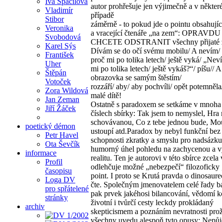
Iva Spáčilová
autor prohřešuje jen výjimečně a v někte
Vladimír
případě
Stibor
záměrně - to pokud jde o pointu obsahují
Veronika
a vracející čtenáře „na zem“: OPRAVDU
Svobodová
CHCETE ODSTRANIT všechny přijaté z
Karel Sýs
Dívám se do očí svému mobilu/ A nevím/
František
proč mi po tolika letech/ ještě vyká/ „Nev
Uher
mi po tolika letech/ ještě vykáš?“/ píšu// A
Štěpán
obrazovka se samým štěstím/
Votoček
rozzáří/ aby/ aby pochvíli/ opět potemněla
Zora Wildová
malé dítě!
Jan Zeman
Ostatně s paradoxem se setkáme v mnoha 
Jiří Žáček
číslech sbírky: Tak jsem to nemyslel, Hra
schovávanou, Co z tebe jednou bude, Mou
poetický démon
ustoupí atd.Paradox by nebyl funkční bez
Petr Havel
schopnosti zkratky a smyslu pro nadsázku
Ota Ševčík
humorný úhel pohledu na zachycenou a v
informace
realitu. Ten je autorovi v této sbírce zcela 
Profil
odlehčuje možné „nebezpečí“ filozoficky
časopisu
point. I proto se Krutá pravda o dinosaur
Loga DV
čte. Společným jmenovatelem celé řady bá
pro spřátelené
pak prvek jakéhosi bilancování, vědomí k
stránky
životní i tvůrčí cesty leckdy prokládaný
archiv
skepticismem a poznáním nevratnosti prož
všechny uvedu alespoň tyto opusy: Nepů