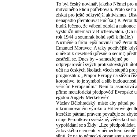
To byl český novinář, jakého Němci pro 
mrtvolného klidu potřebovali. Proto se ho 
získat pro ještě odkrytější aktivismus. (Jist
nenapadlo přemlouvat Fučíka!) K Peroutk
budiž řečeno, že vábení odolal a nakonec 
vysloužil internaci v Buchenwaldu. (On u
rok 1944 a soumrak bohů spěl k finále.)
Nicméně o třídu lepší novinář než Peroutk
Emanuel Moravec. A taky poctivější: když z
o několik desetiletí (přesně o sedm!) před
zastřelil se. Dnes by – samozřejmě po
odpreparování svých protižidovských úto
učit na českých školách všech stupňů pro
prognostiku: „Prapor Evropy na stěžni říš
korouhve, to je symbol a slib budoucnost
věřícím Evropanům.“ Není to jasnozřivá a
přímo metaforická předpověď Evropské u
egidou Angely Merkelové?
Václav Bělohradský, místo aby pátral po
inkriminovaném výroku o Hitlerově gentl
kteréžto pátrání právem považuje za zbyt
cituje Peroutkovo svérázné, vědecko-biol
vypořádání se s Židy: „Lze předpokládat, 
židovského elementu v německém životě 
silný, že na to německý organismus reago