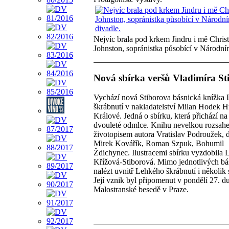
Nejvíc brala pod krkem Jindru i mě Christ
Johnston, sopránistka působící v Národní
Nová sbírka veršů Vladimíra St
Vychází nová Stiborova básnická knížka
škrábnutí v nakladatelství Milan Hodek H
Králové. Jedná o sbírku, která přichází na
dvouleté odmlce. Knihu nevelkou rozsahe
životopisem autora Vratislav Podroužek,
Mirek Kovářík, Roman Szpuk, Bohumil
Ždichynec. Ilustracemi sbírku vyzdobila 
Křížová-Stiborová. Mimo jednotlivých bás
nalézt uvnitř Lehkého škrábnutí i několik 
Její vznik byl připomenut v pondělí 27. d
Malostranské besedě v Praze.