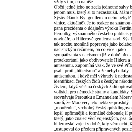
vždy s tím, co napíše.
Obětí jedné jeho ne zcela jednotné salvy 
jenom muž, který si to nezasloužil. Mám 
Sýsův článek Byl gentleman nebo nebyl?
vinice, aktuálně). Je to reakce na známou 
pana prezidenta o údajném výroku Ferdi
Peroutky, významného českého publicisty
novináře, o Hitlerově gentlemanství. Sýs
tak trochu morálně popravuje jako kolabo
nacistickým režimem, ba co více i jako
sympatizanta s nacismem již v době před-
protektorátní, jako obdivovatele Hitlera a
antisemitu. Zapomíná však, že ve své Pří
psal i proti „hitlerismu“ a že nebyl nikdy
antisemitou, i když měl výhrady k nedost
identifikaci českých židů s českým národ
živlem, když většina českých židů optova
volbách pro německé strany a kandidáty. 
srovnávaje Peroutku s Emanuelem Mora
soudí, že Moravec, teto neblaze proslulý
„mouřenín“, vrcholný český quisklingovec
lepší, upřímnější a formálně dokonalejší pu
který, jako znalec věcí vojenských, psal 
hitlerovské voje i v době, kdy vérmacht ji
„ustupoval do předem připravených pozic,