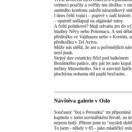
velmoci poučily a svěřily mu úložku: v rá
sanitního kordonu založit nárazníkový stá
I dnes čeští vojáci – poprvé v naší historii
– opatrně našlapují na afgánské miny.
A čeští politikové? Mají odvahu jen do vý
hladiny Něvy nebo Potomacu. A smí děla
předložku ve Vajthauzu nebo v Kremlu, 
předkožku v Tel Avivu.
Může nás utěšit, že ani u početnějších ná
není jinak.
Stejný dav extaticky řičel pod balkónem
Benátského paláce, aby pár let nato kopal
mršiny Mussoliniho. Sice si zasvinil špičk
plochýma nohama dál pajdá bezčasím.
Návštěva galerie v Oslo
Současný "boj o Peroutku" mi připomíná
kapitolu v mém novinářském životě, na k
nejsem hrdý. Přitom jsme to "mysleli dobř
To jsem - někdy v 85 - jako mladičký red