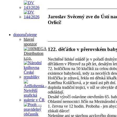
Jaroslav Svěcený zve do Ústí na
Orlicí!
doporučujeme
hlavní
sponzor
122. děťátko v přerovském bab
Nechtěné lidské mládě je v pořadí druhý
děťátkem v Přerově za pět let, desátým le
72. holčičkou na 50 klučíků za celou dob
existence babyboxů, tedy za necelých dese
Holčička je zdravá, řekla mi dětská lékařk
Kateřina Koláčková, a je stará asi pět dní
doplnila tradiční trojici, v níž se obvykle d
odkládají.
Desáté výročí oslavíme otevřením 65. ba
Oblastní nemocnici Jičín na Mezinárodní 
1. června ve 12 hodin. Proboha - jen ab
získali dárce!
Neleníme ani se stavbou azylového domu 