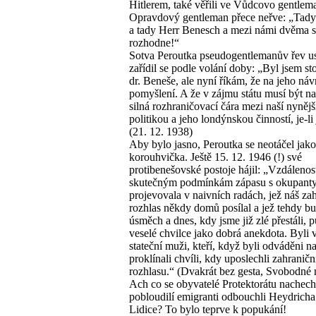
Hitlerem, také věřili ve Vůdcovo gentlem
Opravdový gentleman přece neřve: „Tady 
a tady Herr Benesch a mezi námi dvěma 
rozhodne!“
Sotva Peroutka pseudogentlemanův řev us
zařídil se podle volání doby: „Byl jsem 
dr. Beneše, ale nyní říkám, že na jeho náv
pomyšlení. A že v zájmu státu musí být n
silná rozhraničovací čára mezi naší nyněj
politikou a jeho londýnskou činností, je-li
(21. 12. 1938)
Aby bylo jasno, Peroutka se neotáčel jako
korouhvička. Ještě 15. 12. 1946 (!) své
protibenešovské postoje hájil: „Vzdálenos
skutečným podmínkám zápasu s okupanty
projevovala v naivních radách, jež náš za
rozhlas někdy domů posílal a jež tehdy bu
úsměch a dnes, kdy jsme již zlé přestáli, 
veselé chvilce jako dobrá anekdota. Byli 
stateční muži, kteří, když byli odváděni na
proklínali chvíli, kdy uposlechli zahranič
rozhlasu.“ (Dvakrát bez gesta, Svobodné 
Ach co se obyvatelé Protektorátu nachecht
pobloudilí emigranti odbouchli Heydricha
Lidice? To bylo teprve k popukání!