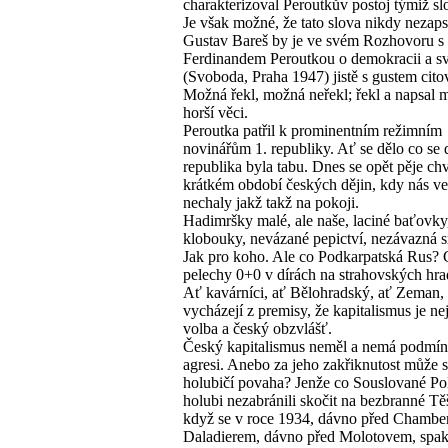
charakterizoval Peroutkův postoj týmiž sl
Je však možné, že tato slova nikdy nezaps
Gustav Bareš by je ve svém Rozhovoru s
Ferdinandem Peroutkou o demokracii a s
(Svoboda, Praha 1947) jistě s gustem cito
Možná řekl, možná neřekl; řekl a napsal
horší věci.
Peroutka patřil k prominentním režimním
novinářům 1. republiky. Ať se dělo co se d
republika byla tabu. Dnes se opět pěje ch
krátkém období českých dějin, kdy nás v
nechaly jakž takž na pokoji.
Hadimršky malé, ale naše, laciné baťovky
klobouky, nevázané pepictví, nezávazná
Jak pro koho. Ale co Podkarpatská Rus?
pelechy 0+0 v dírách na strahovských hr
Ať kavárníci, ať Bělohradský, ať Zeman, 
vycházejí z premisy, že kapitalismus je nej
volba a český obzvlášť.
Český kapitalismus neměl a nemá podmín
agresi. Anebo za jeho zakřiknutost může 
holubičí povaha? Jenže co Souslované Po
holubi nezabránili skočit na bezbranné T
když se v roce 1934, dávno před Chambe
Daladierem, dávno před Molotovem, spakt