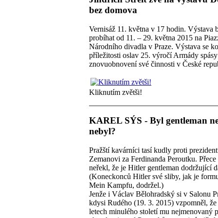
bez domova
Vernisáž 11. května v 17 hodin. Výstava 
probíhat od 11. – 29. května 2015 na Piaz
Národního divadla v Praze. Výstava se k
příležitosti oslav 25. výročí Armády spás
znovuobnovení své činnosti v České repub
Kliknutím zvětši!
KAREL SÝS - Byl gentleman n
nebyl?
Pražští kavárníci tasí kudly proti preziden
Zemanovi za Ferdinanda Peroutku. Přece
neřekl, že je Hitler gentleman dodržující d
(Koneckonců Hitler své sliby, jak je form
Mein Kampfu, dodržel.)
Jenže i Václav Bělohradský si v Salonu P
kdysi Rudého (19. 3. 2015) vzpomněl, že 
letech minulého století mu nejmenovaný 