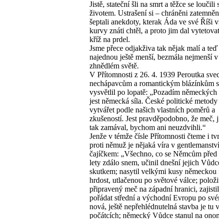
Jistě, stateční šli na smrt a těžce se loučili 
životem. Ustrašení si – chráněni zatemně
šeptali anekdoty, kterak Áda ve své Říši 
kurvy znáti chtěl, a proto jim dal vytetov
kříž na prdel.
Jsme přece odjakživa tak nějak malí a teď
najednou ještě menší, bezmála nejmenší v
zhnědlém světě.
V Přítomnosti z 26. 4. 1939 Peroutka sv
nechápavcům a romantickým blázínkům si
vysvětlil po lopatě: „Pozadím německých
jest německá síla. České politické metody
vytvářet podle našich vlastních poměrů a
zkušeností. Jest pravděpodobno, že meč, j
tak zamával, bychom ani neuzdvihli.“
Jenže v témže čísle Přítomnosti čteme i tv
proti němuž je nějaká víra v gentlemanst
čajíčkem: „Všechno, co se Němcům před 
lety zdálo snem, učinil dnešní jejich Vůdc
skutkem; nasytil velkými kusy německou 
hrdost, utlačenou po světové válce; polož
připravený meč na západní hranici, zajistil
pořádat střední a východní Evropu po své
nová, ještě nepřehlédnutelná stavba je tu 
počátcích; německý Vůdce stanul na ono