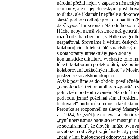
národní přežití nejen v zápase s německý
okupanty, ale i s jejich českými přisluhov
to úlitba, ale i klamání nepřítele a dokon
skrytá podpora odboje proti okupantům (
další vysocí funkcionáři Národního souruč
Hácha nebyl menší vlastenec než generál 
rozdíl od Chamberlaina, v Hitlerovi gent
nespatřoval. Srovnáme-li většinu českých
kolaborujících intelektuálů s nacistickými
s kolaboranty-intelektuály jako slouhy
komunistické diktatury, vychází z toho 
lépe ti kolaboranti protektorátní, než poú
kolaborování „užitečných idiotů“ s Mosk
posléze se sovětskou okupací.
Avšak posuňme se do období poválečného
„demokracie“ třetí republiky rozpouštěla 
politickém podvodu zvaném Národní front
podvodu, jemuž požehnal sám „President
budovatel“ budoucí komunistické diktatur
Peroutka se rozpomněl na slavný Masary
z r. 1924, že „svět jde do leva“ a jeho teze
„nyní liberalismus bude sto let musit jít r
se socialismem“, že člověk „může být nyn
osvobozen od věky trvající nadvlády peně
„není v linii budoucnosti odporovat socia