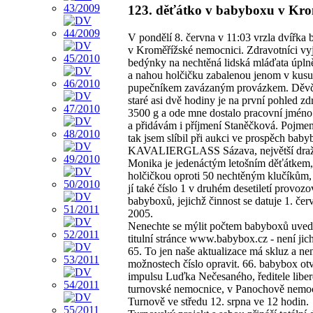
123. děťátko v babyboxu v Kro
V pondělí 8. června v 11:03 vrzla dvířka
v Kroměřížské nemocnici. Zdravotníci vy
bedýnky na nechtěná lidská mláďata úpln
a nahou holčičku zabalenou jenom v kusu
pupečníkem zavázaným provázkem. Děv
staré asi dvě hodiny je na první pohled zd
3500 g a ode mne dostalo pracovní jmén
a přidávám i příjmení Staněčková. Pojmen
tak jsem slíbil při aukci ve prospěch bab
KAVALIERGLASS Sázava, největší draži
Monika je jedenáctým letošním děťátkem,
holčičkou oproti 50 nechtěným klučíkům,
jí také číslo 1 v druhém desetiletí provozo
babyboxů, jejichž činnost se datuje 1. če
2005.
Nenechte se mýlit počtem babyboxů uve
titulní stránce www.babybox.cz - není jich
65. To jen naše aktualizace má skluz a ne
možnostech číslo opravit. 66. babybox ot
impulsu Luďka Nečesaného, ředitele liber
turnovské nemocnice, v Panochově nemoc
Turnově ve středu 12. srpna ve 12 hodin.