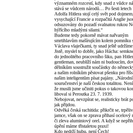
významném rozcestí, kdy snad z vůdce n
stává se vůdcem národů… Po šesti letech
Adolfa Hitlera stojí celý svět pod dojmem
vysychající Francie a rozpačitá Anglie jso
odsuzovány do pozadí svalnatou rukou 
hýřícího mladými silami.“
Budeme tedy pokorně mávat nařvaným
smrtihlavům mašírujícím kolem pomníku 
Václava vlaječkami, ty snad ještě udržíme
Jistě, myslel to dobře, jako Hácha: semkn
do jednolitého pracovního šiku, pan Hitle
gentleman, neublíží nám ni budoucím, do
dělníkům soustružit součástky do německ
a našim rolníkům pěstovat pšenku pro říšs
našim inteligentům písat pajány. „Národní
souručenství je naší českou totalitou. Nen
že musili jsme učiniti pokus o takovou ko
liboval si Peroutka 23. 7. 1939.
Nebojovat, nevzpírat se, realisticky brát 
jak přijdou.
Odvěká česká rachitida: přikrčit se, trpěli
jamce, však on se zprava přihasí ocelový
či zleva aluminiový orel. A když se nepřih
úpění máme třistaletou praxi!
Kdo nedrží hubu, není Čech!