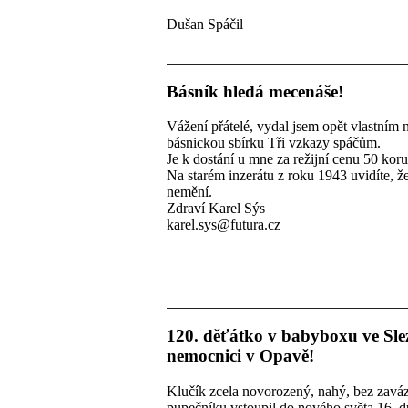
Dušan Spáčil
Básník hledá mecenáše!
Vážení přátelé, vydal jsem opět vlastním
básnickou sbírku Tři vzkazy spáčům.
Je k dostání u mne za režijní cenu 50 koru
Na starém inzerátu z roku 1943 uvidíte, ž
nemění.
Zdraví Karel Sýs
karel.sys@futura.cz
120. děťátko v babyboxu ve Sle
nemocnici v Opavě!
Klučík zcela novorozený, nahý, bez zavá
pupečníku vstoupil do nového světa 16. 