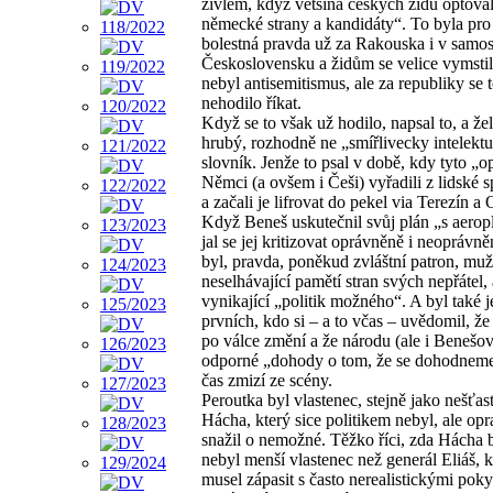
živlem, když většina českých židů optova
německé strany a kandidáty“. To byla pr
bolestná pravda už za Rakouska i v samo
Československu a židům se velice vymstil
nebyl antisemitismus, ale za republiky se 
nehodilo říkat.
Když se to však už hodilo, napsal to, a žel
hrubý, rozhodně ne „smířlivecky intelektu
slovník. Jenže to psal v době, kdy tyto „o
Němci (a ovšem i Češi) vyřadili z lidské s
a začali je lifrovat do pekel via Terezín a
Když Beneš uskutečnil svůj plán „s aero
jal se jej kritizovat oprávněně i neoprávn
byl, pravda, poněkud zvláštní patron, muž
neselhávající pamětí stran svých nepřátel, 
vynikající „politik možného“. A byl také 
prvních, kdo si – a to včas – uvědomil, že 
po válce změní a že národu (ale i Benešov
odporné „dohody o tom, že se dohodneme
čas zmizí ze scény.
Peroutka byl vlastenec, stejně jako nešťas
Hácha, který sice politikem nebyl, ale op
snažil o nemožné. Těžko říci, zda Hácha b
nebyl menší vlastenec než generál Eliáš, k
musel zápasit s často nerealistickými pok