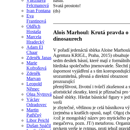
Vítězslava
násilí. "
Felcmanová
Svatá prostoto!
Ivan Fontana
(ds)
Eva
Frantinová
Oldřich
Hostaša
Alois Marhoul: Krutá pravda o
Marcela
dinosaurech
Hradecký
Adam El
V pořadí jedenáctá sbírka Aloise Marhoul
Chaar
Agentura KRIGL, Praha, 2015) obsahuje 
Zdeněk Janas
sedm desítek básní, které mají z formální
Marie
hlediska společného jmenovatele. Šlechtí 
Kofroňová
úspornost vyjádření a s tím korespondujíc
Zdeněk
srozumitelná, přesná a direktní obraznost
Marvan
prozrazující
Leopold
přemýšlivost, životní i tvůrčí zkušenost a
Němec
aforistické zkratky, která je příznačná pr
Olga Nytrová
básně sbírky. Hledat básnické figury v je
Václav
verši
Odradovec
je zbytečné, většinou je celá básníkova 
Martin
(zejména u kratších opusů, např. Olgoj ch
Patřičný
/což je mongolský název pro mytického p
Libor Peichl
megačerva, pozn. JT/) metaforou. Organi
Dušan Spáčil
prvkem verše je rytmus, proti jehož pravid