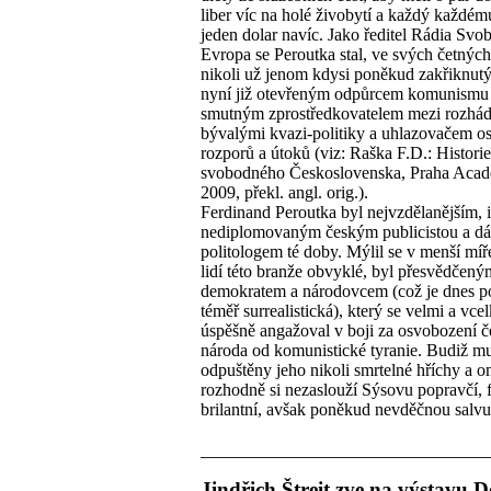
liber víc na holé živobytí a každý každém
jeden dolar navíc. Jako ředitel Rádia Svo
Evropa se Peroutka stal, ve svých četných
nikoli už jenom kdysi poněkud zakřiknutý
nyní již otevřeným odpůrcem komunismu
smutným zprostředkovatelem mezi rozhá
bývalými kvazi-politiky a uhlazovačem o
rozporů a útoků (viz: Raška F.D.: Histori
svobodného Československa, Praha Aca
2009, překl. angl. orig.).
Ferdinand Peroutka byl nejvzdělanějším, 
nediplomovaným českým publicistou a dá s
politologem té doby. Mýlil se v menší míře
lidí této branže obvyklé, byl přesvědčený
demokratem a národovcem (což je dnes p
téměř surrealistická), který se velmi a vce
úspěšně angažoval v boji za osvobození 
národa od komunistické tyranie. Budiž m
odpuštěny jeho nikoli smrtelné hříchy a o
rozhodně si nezaslouží Sýsovu popravčí, 
brilantní, avšak poněkud nevděčnou salvu
Jindřich Štreit zve na výstavu