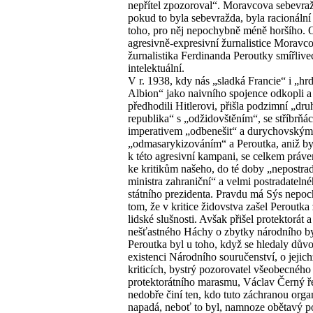
nepřítel zpozoroval“. Moravcova sebevra
pokud to byla sebevražda, byla racionální
toho, pro něj nepochybně méně horšího. 
agresivně-expresivní žurnalistice Moravc
žurnalistika Ferdinanda Peroutky smířliv
intelektuální.
V r. 1938, kdy nás „sladká Francie“ i „hr
Albion“ jako naivního spojence odkopli a
předhodili Hitlerovi, přišla podzimní „dru
republika“ s „odžidovštěním“, se stříbrň
imperativem „odbenešit“ a durychovským
„odmasarykizováním“ a Peroutka, aniž by 
k této agresivní kampani, se celkem práve
ke kritikům našeho, do té doby „nepostra
ministra zahraniční“ a velmi postradateln
státního prezidenta. Pravdu má Sýs nepo
tom, že v kritice židovstva zašel Peroutka
lidské slušnosti. Avšak přišel protektorát 
nešťastného Háchy o zbytky národního by
Peroutka byl u toho, když se hledaly dův
existenci Národního souručenství, o jejich
kriticích, bystrý pozorovatel všeobecného
protektorátního marasmu, Václav Černý ře
nedobře činí ten, kdo tuto záchranou orga
napadá, neboť to byl, namnoze obětavý p