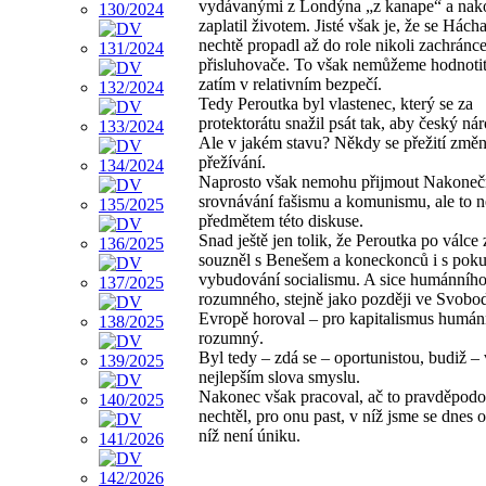
vydávanými z Londýna „z kanape“ a nak
zaplatil životem. Jisté však je, že se Hách
nechtě propadl až do role nikoli zachránc
přisluhovače. To však nemůžeme hodnotit
zatím v relativním bezpečí.
Tedy Peroutka byl vlastenec, který se za
protektorátu snažil psát tak, aby český nár
Ale v jakém stavu? Někdy se přežití změ
přežívání.
Naprosto však nemohu přijmout Nakone
srovnávání fašismu a komunismu, ale to n
předmětem této diskuse.
Snad ještě jen tolik, že Peroutka po válce
souzněl s Benešem a koneckonců i s pok
vybudování socialismu. A sice humánního
rozumného, stejně jako později ve Svobo
Evropě horoval – pro kapitalismus humán
rozumný.
Byl tedy – zdá se – oportunistou, budiž –
nejlepším slova smyslu.
Nakonec však pracoval, ač to pravděpod
nechtěl, pro onu past, v níž jsme se dnes oc
níž není úniku.