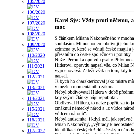
Karel Sýs: Vždy proti něčemu, a
moc
S článkem Milana Nakonečného v mnoha
souhlasím. Mimochodem obdivuji jeho kn
zejména ty, které se věnují české magii a 
přesahům do české společnosti i politiky.
Nuže. Peroutka opravdu psal v Přítomnost
Hitlerovi, opravdu napsal vše, co Milan
vyjmenovává. Záleží však na tom, kdy to 
napsal.
Já bych ho charakterizoval jako mistra mír
v mezích momentálního zákona.
Nebyl obdivovatel Hitlera v době předmn
kdy svými články hájil republiku.
Obdivoval Hitlera, to nelze popřít, za to j
zmáknul německý národ a „z vůdce národa
vůdcem národů“.
Nebyl antisemita, i když měl, jak správně 
Milan Nakonečný, „výhrady k nedostateč
identifikaci českých židů s českým národ