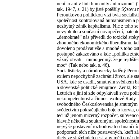
není to ani v linii humanity ani rozumu“ 
tak, 1947, s. 21) by jistě potěšily Sýsovu 
Peroutkovou politickou vizí byla socialist
společnost kontrolovaná humanismem a 
nezbytný zánik kapitalismu. Nic z toho s
nevyplnilo a současní novopečení, patent
„demokraté“ nás přivedli do toxické stoky
zhoubného ekonomického liberalismu, kd
dovoleno prodávat vše a mnohé z toho ost
postupně zakazováno a kde „politika ztrá
vážný obsah – mimo jediný: že je rejdiště
moc“ (Tak nebo tak, s. 46).
Socialisticky a národovecky laděný Perout
exilem nepochybně zachránil život, ale sta
USA, kde se usadil, smutným svědkem bí
a slovenské politické emigrace: Zenkl, Ri
Lettrich a jiní si zde odpykávali svou poli
nekompetentnost a činnost exilové Rady
svobodného Československa je smutným
svědectvím pokračujícího boje o koryta, o
teď už jenom mizerný rozpočet, subvenc
hlavně několika soukromými společnostm
nejvýše postavení rozhodovali o finanční
podporách těch níže postavených, kteří záp
diety ze služebních cest, aby měli o pár do