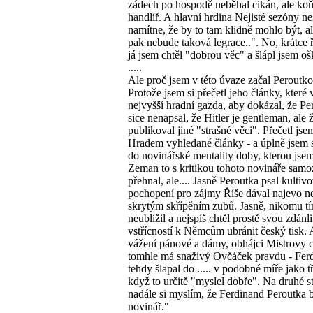
zádech po hospodě neběhal cikán, ale ko
handlíř. A hlavní hrdina Nejisté sezóny n
namítne, že by to tam klidně mohlo být, al
pak nebude taková legrace..". No, krátce ř
já jsem chtěl "dobrou věc" a šlápl jsem oš
.....
Ale proč jsem v této úvaze začal Peroutk
Protože jsem si přečetl jeho články, které 
nejvyšší hradní gazda, aby dokázal, že Pe
sice nenapsal, že Hitler je gentleman, ale 
publikoval jiné "strašné věci". Přečetl jse
Hradem vyhledané články - a úplně jsem s
do novinářské mentality doby, kterou jsem
Zeman to s kritikou tohoto novináře sam
přehnal, ale.... Jasně Peroutka psal kultiv
pochopení pro zájmy Říše dával najevo ne
skrytým skřípěním zubů. Jasně, nikomu t
neublížil a nejspíš chtěl prostě svou zdánl
vstřícností k Němcům ubránit český tisk. 
vážení pánové a dámy, obhájci Mistrovy c
tomhle má snaživý Ovčáček pravdu - Fer
tehdy šlapal do ..... v podobné míře jako t
když to určitě "myslel dobře". Na druhé st
nadále si myslím, že Ferdinand Peroutka 
novinář."