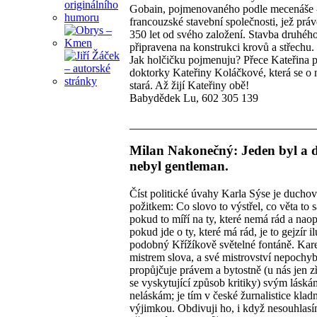
Gobain, pojmenovaného podle mecenáše 
francouzské stavební společnosti, jež práv
350 let od svého založení. Stavba druhého
připravena na konstrukci krovů a střechu.
Jak holčičku pojmenuju? Přece Kateřina 
doktorky Kateřiny Koláčkové, která se o 
stará. Až žijí Kateřiny obě!
Babydědek Lu, 602 305 139
Milan Nakonečný: Jeden byl a 
nebyl gentleman.
Číst politické úvahy Karla Sýse je ducho
požitkem: Co slovo to výstřel, co věta to s
pokud to míří na ty, které nemá rád a nao
pokud jde o ty, které má rád, je to gejzír i
podobný Křížíkově světelné fontáně. Kare
mistrem slova, a své mistrovství nepochy
propůjčuje právem a bytostně (u nás jen 
se vyskytující způsob kritiky) svým láská
neláskám; je tím v české žurnalistice klad
výjimkou. Obdivuji ho, i když nesouhlas