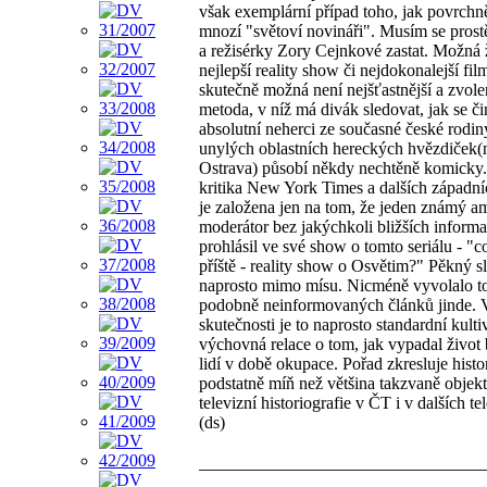
však exemplární případ toho, jak povrchně
mnozí "světoví novináři". Musím se prost
a režisérky Zory Cejnkové zastat. Možná 
nejlepší reality show či nejdokonalejší fi
skutečně možná není nejšťastnější a zvol
metoda, v níž má divák sledovat, jak se či
absolutní neherci ze současné české rodin
unylých oblastních hereckých hvězdiček(n
Ostrava) působí někdy nechtěně komicky.
kritika New York Times a dalších západní
je založena jen na tom, že jeden známý a
moderátor bez jakýchkoli bližších informa
prohlásil ve své show o tomto seriálu - "
příště - reality show o Osvětim?" Pěkný sl
naprosto mimo mísu. Nicméně vyvolalo t
podobně neinformovaných článků jinde. 
skutečnosti je to naprosto standardní kult
výchovná relace o tom, jak vypadal život
lidí v době okupace. Pořad zkresluje histor
podstatně míň než většina takzvaně objekt
televizní historiografie v ČT i v dalších te
(ds)