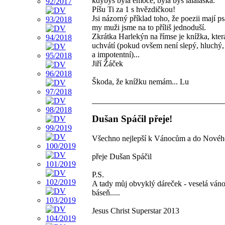
kdybys byla emoce, byla bys lalaláska.
Píšu Ti za 1 s hvězdičkou!
Jsi názorný příklad toho, že poezii mají ps
my muži jsme na to příliš jednoduší.
Zkrátka Harlekýn na římse je knížka, kter
uchvátí (pokud ovšem není slepý, hluchý
a impotentní)...
Jiří Žáček
Škoda, že knížku nemám... Lu
Dušan Spáčil přeje!
Všechno nejlepší k Vánocům a do Novéh
přeje Dušan Spáčil
P.S.
A tady můj obvyklý dáreček - veselá ván
báseň.....
Jesus Christ Superstar 2013