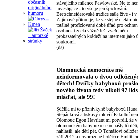
stávajícího milence Pawlowské. Ne to nen
investigace - to vše je jen špiclování.
Bretschneiderovské tradice stále živé - i v
Zajímavé přitom je, že ve stejné elektroni
totálně profízlované době úřad pro ochra
osobnosti zcela vážně řeší zveřejnění
prokazatelných krádeží na internetu jako 
soukromí.
(ds)
Olomoucká nemocnice mě
neinformovala o dvou odložený
dětech! Dvířky babyboxů prošl
nového života tedy nikoli 97 lid
mláďat, ale 99!
Sdělila mi to příznivkyně babyboxů Hana
Štěpánková a tiskový mluvčí Fakultní ne
Olomouc Egon Havrlant mi potvrdil, že v
olomouckém babyboxu se nenašly tři děti,
nahlásili, ale dětí pět. O Tomášovi odlož
září 2012 a novorozené holčičce Emilii, o