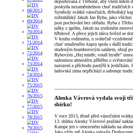
deportovaná z Třeboně, aby všem lidem d
poskytla nezaměnitelnou chuť tradičních 
Symboly svátků vánočních, třeboňský kap
rožmitálský Jakub Jan Ryba, jako všichni 
jsou pochováni bez obřadu. Ryba z Třeb
tašky z igelitu, Jakub na zrušeném moro
hřbitově. A přece jejich sláva hvězd se do
V kruhu rodinném, u svátečně vyzdobenéh
chuť smaženého kapra spolu s další tradicí
studeným bramborovým salátem, obojí p
Rybovým „Hej mistře, vstaň bystře“ umo
radostnou atmosféru příběhu o zvěstování
narození a příchodu pastýřů k jesličkám. J
ladovská zima nepřichází a sabotuje tradic
Alenka Vávrová vydala svoji tř
sbírku!
V roce 2013, těsně před vánočními svátky
13. sbírku Alenky Vávrové pražské naklad
Kampe jen v omezeném nákladu na abon
Jako vždy mě Alenka oslovila Drahocen