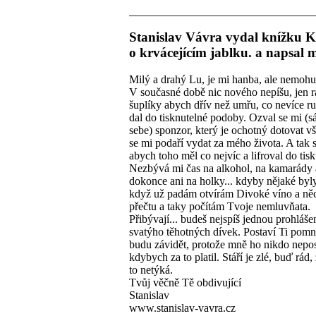
Stanislav Vávra vydal knížku K
o krvácejícím jablku. a napsal m
Milý a drahý Lu, je mi hanba, ale nemohu 
V současné době nic nového nepíšu, jen r
šuplíky abych dřív než umřu, co nevíce r
dal do tisknutelné podoby. Ozval se mi (
sebe) sponzor, který je ochotný dotovat v
se mi podaří vydat za mého života. A tak 
abych toho měl co nejvíc a lifroval do tisk
Nezbývá mi čas na alkohol, na kamarády 
dokonce ani na holky... kdyby nějaké byl
když už padám otvírám Divoké víno a něc
přečtu a taky počítám Tvoje nemluvňata.
Přibývají... budeš nejspíš jednou prohláše
svatýho těhotných dívek. Postaví Ti pomní
budu závidět, protože mně ho nikdo nepos
kdybych za to platil. Stáří je zlé, buď rád,
to netýká.
Tvůj věčně Tě obdivující
Stanislav
www.stanislav-vavra.cz