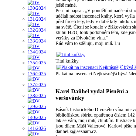
ještě méně.
Petr mi napsal: „V pondělí mi nadšení stu
udělali radost inscenací knihy, která vyšla
před třiceti lety, tedy v době kdy nikdo z 
na světě. Čtení se konalo v žižkovském s
klubu H2O, tolik podobném těm, kde jsme
veršíky za Divokého vína.“
Rád vám to sděluju, moji milí. Lu
Titul knížky.
Plakát na inscenaci Nejkrásnější bývá šíle
Karel Daňhel vydal Písnění a
veršovánky
Básník historického Divokého vína mi sv
bibliofilskou sbírku opatřenou číslem 142 
tak se vám, moji milí, chlubím. Ilustrace 
jsou dílem Máši Valterové. Karlovi pište 
danhel.k@seznam.cz.