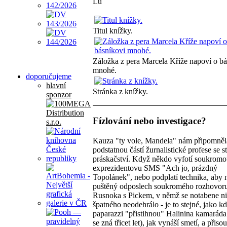
Lu
Titul knížky.
Záložka z pera Marcela Kříže napoví o bá
mnohé.
doporučujeme
hlavní
Stránka z knížky.
sponzor
Fízlování nebo investigace?
Kauza "ty vole, Mandela" nám připomněl
podstatnou částí žurnalistické profese se s
práskačství. Když někdo vyfotí soukrom
exprezidentovu SMS "Ach jo, prázdný
Topolánek", nebo podplatí technika, aby 
puštěný odposlech soukromého rozhovor
Rusnoka s Pickem, v němž se notabene n
špatného neodehrálo - je to stejné, jako k
paparazzi "přistihnou" Halinina kamaráda
se zná třicet let), jak vynáší smetí, a přiso