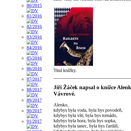
Titul knížky.
Jiří Žáček napsal o knížce Alen
Vávrové.
Alenko,
kdybys byla voda, byla bys povodeň,
kdybys byla vítr, byla bys tornádo,
kdybys byla hora, byla bys sopka,
kdybys byla tanec, byla bys čardáš,