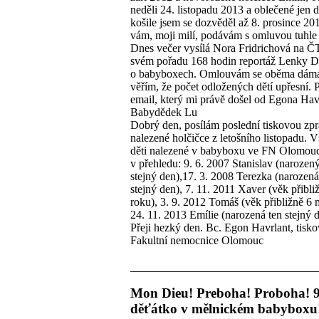
neděli 24. listopadu 2013 a oblečené jen 
košile jsem se dozvěděl až 8. prosince 20
vám, moji milí, podávám s omluvou tuhle
Dnes večer vysílá Nora Fridrichová na Č
svém pořadu 168 hodin reportáž Lenky 
o babyboxech. Omlouvám se oběma dám
věřím, že počet odložených dětí upřesní. 
email, který mi právě došel od Egona Hav
Babydědek Lu
Dobrý den, posílám poslední tiskovou zp
nalezené holčičce z letošního listopadu. 
děti nalezené v babyboxu ve FN Olomou
v přehledu: 9. 6. 2007 Stanislav (narozený
stejný den),17. 3. 2008 Terezka (narozená
stejný den), 7. 11. 2011 Xaver (věk přibli
roku), 3. 9. 2012 Tomáš (věk přibližně 6 
24. 11. 2013 Emílie (narozená ten stejný d
Přeji hezký den. Bc. Egon Havrlant, tisk
Fakultní nemocnice Olomouc
Mon Dieu! Preboha! Proboha! 9
děťátko v mělnickém babyboxu