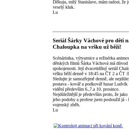
Děkuju, milý Stanislave, mám radost, že j
veselý kluk.
Lu
Seriál Šárky Váchové pro děti 
Chaloupka na vršku už běží!
Scénáristka, výtvarnice a režisérka anim
dětských filmů Šárka Váchová má důvod
spokojenosti. Její dvacetidílný seriál Cha
vršku běží denně v 18:45 na ČT 2 a ČT :
Sledujte je samozřejmě denně, ale nejdůlež
postava - kovář a podkovář husar Ludvík
vidění především 6.,7.a 10. prosince.
Nejdůležitější je především proto, že jako
jeho podoby a profese jsem posloužil já -
vojenský zběh.
Lu