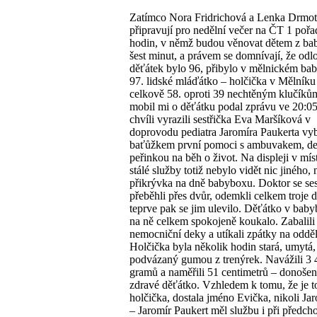
Zatímco Nora Fridrichová a Lenka Drmo
připravují pro nedělní večer na ČT 1 poř
hodin, v němž budou věnovat dětem z b
šest minut, a právem se domnívají, že od
děťátek bylo 96, přibylo v mělnickém ba
97. lidské mláďátko – holčička v Mělníku
celkově 58. oproti 39 nechtěným klučíků
mobil mi o děťátku podal zprávu ve 20:05
chvíli vyrazili sestřička Eva Maršíková v
doprovodu pediatra Jaromíra Paukerta vy
baťůžkem první pomoci s ambuvakem, d
peřinkou na běh o život. Na displeji v mís
stálé služby totiž nebylo vidět nic jiného, 
přikrývka na dně babyboxu. Doktor se se
přeběhli přes dvůr, odemkli celkem troje 
teprve pak se jim ulevilo. Děťátko v bab
na ně celkem spokojeně koukalo. Zabalili 
nemocniční deky a utíkali zpátky na odděl
Holčička byla několik hodin stará, umytá
podvázaný gumou z trenýrek. Navážili 3 
gramů a naměřili 51 centimetrů – donošen
zdravé děťátko. Vzhledem k tomu, že je t
holčička, dostala jméno Evička, nikoli Jar
– Jaromír Paukert měl službu i při předch