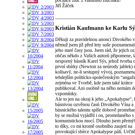
počítače žluč z vlastního žlučníku?
Jiří Žáček
Kristián Kaufmann ke Karlu Sý
Děkuji za pravidelnou anonci Divokého v
němuž jsem již před lety suše poznamenal
jeho staré časy jsou. Jsem rád, že jejich o
občas někdo z Vašich autorů připomene, t
nesporný básník Karel Sýs, jehož tvorba 
první sbírky (Newton za neúrody jablek) 
kolísavý, ne-li sestupný vývoj, poznamen
tehdejším politicko-společenským “anga
zejména ve Tvorbě, kde jsem také krátce
publikoval. Ani osobně na něho nemám d
vzpomínky.
Ale to jen na okraj k jeho „Apokalypse“, k
básnivou ozvěnou časů Divokého Vína a 
básnického talentu spíše dobově promrha
by se možná vyjádřil i on, promrdaného s 
komunistickou mocí. Dlouho jsem přemýšl
to díky, co mi kromě osobního zaujetí na
provokující sbírce Apokalypse pálí. Určitě