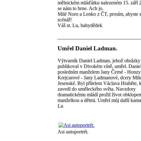
mělnickém mláďátku nalezeném 15. září 
se nám to hrne. Ach jo.
Milé Noro a Lenko z ČT, prosím, abyste s
scénář!
Váš st. Lu, babydědek
Umřel Daniel Ladman.
Výtvarník Daniel Ladman, jehož obrázky
publikoval v Divokém víně, umřel. Daniel
posledním manželem Jany Černé - Honzy
Krejcarové - Jany Ladmanové, dcery Mil
Jesenské. Byl přítelem Václava Hraběte, k
zavedl do uměleckého světa. Navzdory
dramatickému mládí prožil život obklopen
manželkou a dětmi. Umřel můj další kama
Lu
Asi autoportrét.