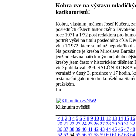
Kobra zve na výstavu mladičký
katikaturistů!
Kobra, vlastním jménem Josef Kučera, zas
posledních číslech historického Divokého
roce 1971 a 1/72 post redaktora pro humo
portrét vyšel na titulu posledního čísla D
vína 1/1972, které se mi už nepodařilo dis
Na pozvánce je kresba Miroslava Bartáka, 
jenž odedávna patří k mým nejoblíbenější
kresby jsem často v historickém tištěné
víně publikoval. 399. SALÓN KOBRA 
vernisáž v úterý 3. prosince v 17 hodin, k
restaurační galerii Sedm konšelů na Star
pražském.
Lu
Kliknutím zvětšíš!
<
1
2
3
4
5
6
7
8
9
10
11
12
13
14
15
16
20
21
22
23
24
25
26
27
28
29
30
31
32
36
37
38
39
40
41
42
43
44
45
46
47
48
52
53
54
55
56
57
58
59
60
61
62
63
64