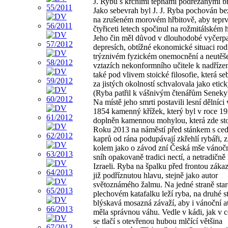
J. Rybu s krčními tepnami podřezanými bř
Jako sebevrah byl J. J. Ryba pochován be
na zrušeném morovém hřbitově, aby tepr
čtyřiceti letech spočinul na rožmitálském 
Jeho čin měl důvod v dlouhodobé vyčerpa
depresích, obtížné ekonomické situaci rod
trýznivém fyzickém onemocnění a neutěš
vztazích nekonformního učitele k nadříz
také pod vlivem stoické filosofie, která s
za jistých okolností schvalovala jako etic
(Ryba patřil k vášnivým čtenářům Seneky
Na místě jeho smrti postavili lesní dělníci 
1854 kamenný křížek, který byl v roce 1
doplněn kamennou mohylou, která zde sto
Roku 2013 na náměstí před stánkem s ced
kaprů od rána podupávají zkřehlí rybáři, 
kolem jako o závod zní Česká mše vánočn
sníh opakovaně tradici nectí, a netradičně
Izraeli. Ryba na špalku před frontou zák
již podříznutou hlavu, stejně jako autor
světoznámého žalmu. Na jedné straně sta
plechovém katafalku leží ryba, na druhé s
blýskavá mosazná závaží, aby i vánoční a
měla správnou váhu. Vedle v kádi, jak v ce
se tlačí s otevřenou hubou mlčící většina