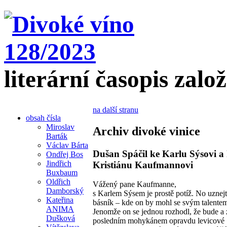
literární časopis zalo
na další stranu
obsah čísla
Miroslav
Archiv divoké vinice
Barták
Václav Bárta
Dušan Spáčil ke Karlu Sýsovi a
Ondřej Bos
Jindřich
Kristiánu Kaufmannovi
Buxbaum
Oldřich
Vážený pane Kaufmanne,
Damborský
s Karlem Sýsem je prostě potíž. No uznejt
Kateřina
básník – kde on by mohl se svým talentem
ANIMA
Jenomže on se jednou rozhodl, že bude a 
Dušková
posledním mohykánem opravdu levicové