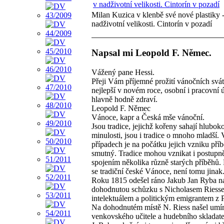
Milan Kuzica v klenbě své nové plastiky 
nadživotní velikosti. Cintorín v pozadí
Napsal mi Leopold F. Němec.
Vážený pane Hessi.
Přeji Vám příjemné prožití vánočních svát
nejlepší v novém roce, osobní i pracovní 
hlavně hodně zdraví.
Leopold F. Němec
Vánoce, kapr a Česká mše vánoční.
Jsou tradice, jejichž kořeny sahají hlubok
minulosti, jsou i tradice o mnoho mladší.
případech je na počátku jejich vzniku příb
smutný. Tradice mohou vznikat i postupn
spojením několika různě starých příběhů.
se tradiční české Vánoce, není tomu jinak
Roku 1815 odešel ráno Jakub Jan Ryba n
dohodnutou schůzku s Nicholasem Riess
intelektuálem a politickým emigrantem z 
Na dohodnutém místě N. Riess našel umír
venkovského učitele a hudebního skladat