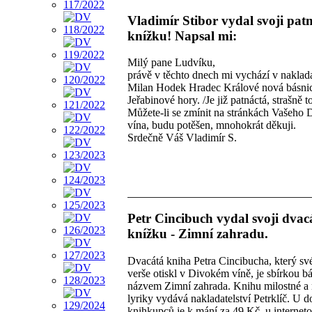
Vladimír Stibor vydal svoji pat
knížku! Napsal mi:
Milý pane Ludvíku,
právě v těchto dnech mi vychází v naklada
Milan Hodek Hradec Králové nová básnic
Jeřabinové hory. /Je již patnáctá, strašně to 
Můžete-li se zmínit na stránkách Vašeho
vína, budu potěšen, mnohokrát děkuji.
Srdečně Váš Vladimír S.
Petr Cincibuch vydal svoji dvac
knížku - Zimní zahradu.
Dvacátá kniha Petra Cincibucha, který sv
verše otiskl v Divokém víně, je sbírkou bá
názvem Zimní zahrada. Knihu milostné a 
lyriky vydává nakladatelství Petrklíč. U 
knihkupců je k mání za 49 Kč, u internet