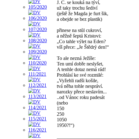
J. C. se kouká na týví,
už taky trochu šediví
(ještě že Magda je furt šik,
a obejde se bez plastik)
přinese na stůl cukroví,
a něžně šeptá Kristovi:
„Co tahle výlet na Eden?
víš přece: „Je Štědrý den!“
To ale nezná Ježíše:
Ten umí dobře neslyšet,
A tenhle dotaz nemá rád!
Prohlásí ke své rozmilé:
„Vyžehli radši košile,
tvá něha tohle nespráví.
narozky přece neslavím...
..od Vánoc roku padesát
(nebo
150
250
1050
1950?!“)