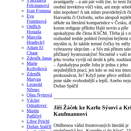
Vítězslava
avantgardy – a ani pár volů (ne, to není ž
Felcmanová
osobní invektiva vůči vám, ani moje sebekr
Ivan Fontana
ním nepohne! A tak místo pravidelných čt
Eva
Harvardu či Oxfordu, nebo alespoň tepléh
Frantinová
někde na literární komparistice v Česku, d
Oldřich
korun rediguje přílohu Haló novin a píše
Hostaša
apokalypsu dle člena KSČM. Třeba já s 
Marcela
rozhodně tenhle pohled černými brýlemi n
Hradecký
myslím si, že takhle temné čočky by měly
Adam El
vyhrazeny slepcům - a Sýs má přitom tale
Chaar
přičítaný bystrozrakým! Nicméně s vaší tez
Zdeněk Janas
jeho tvorba vyvíjí od desíti k pěti, souhla
Marie
– Apokalypsa podle Joba je jedna z jeho
Kofroňová
nejsilnějších prací, jen kdo se má tou tmo
Zdeněk
prokousávat, že? Když jsme přece setřásli
Marvan
jsme stále svobodnější a lepší. Anebo nej
Leopold
Dušan Spáčil
Němec
Olga Nytrová
Václav
Odradovec
Jiří Žáček ke Karlu Sýsovi a Kr
Martin
Kaufmannovi
Patřičný
Libor Peichl
Oblíbenou vášní frustrovaných literátů je
Dušan Spáčil
společenská hra „Kopněte si do Sýse“. 23