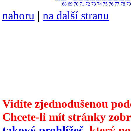
68
69
70
71
72
73
74
75
76
77
78
79
nahoru
|
na další stranu
Divoké víno 128/2023 vyšl
ISSN 1214-6099 ❖ samozva
104 00 Praha 10, Hájek 88
redakce@divokevino.cz
vyjde 19. ledna 2024
Vidíte zjednodušenou pod
Chcete-li mít stránky zobr
takový prohlížeč
, který p