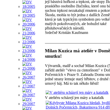
její básnivá hořkost a trpkost, ale stopy žl
prasklého osobního žlučníku, které onu bá
suchou trpkost nezakalují rmutem a pokor
Škoda, mohla to být jedna z dalších Země
která je tak typickým symbolem pro velké
malých pokořovaných, ale bohužel také
přisluhovačských národů.
Srdečně Kristián Kaufmann
Milan Kuzica má ateliér v Domě
smutku!
Výtvarník, malíř a sochař Milan Kuzica (5
zařídil ateliér "vlevo za cintorínom" v Do
Počernicích v Praze 9. Zahradu Domu sm
jedné strany lemuje starý hřbitov, z druhé 
urnový háj. Má to tak někdo štěstí!
V ateliéru scházejí jen máry a katafalk