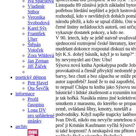
Iva Spáčilová
Listopadu 89 zůstává jejich základní byto
Vladimír
potřebou hledání nepřátel a jejich lustrová
Stibor
rozhodují, kdo v nevlídných dobách pom
Veronika
národu přežít, a kdo se upsal ďáblu. Oni s
Svobodová
černé listiny nežádoucích autorů, oni urču
Karel Sýs
vykazuje dostatek pokory, a kdo ne.
František
V 90. letech, kdy se ještě naivně uvažova
Uher
sjednocení roztrojené české literatury, kter
Štěpán
mudrlant dokonce rozpoutal diskuzi na t
Votoček
být K.S. dobrý básník, když je to lump?“ 
Zora Wildová
by nevymyslel ani Otec Ubu!
Jan Zeman
Sýsova nová kniha Apokalypsa podle Joba 
Jiří Žáček
provokativní a čtenář přivyklý nedomrlé p
barvy, bez chuti a bez zápachu se může pt
poetický démon
autor zapotřebí? Jasně že to má zapotřebí,
Petr Havel
to nepsal! Chápu tu knihu jako Sýsovu 
Ota Ševčík
básnické i lidské zkušenosti a rozumím t
informace
je tak hořká. Nasákla mimo jiné kolektiv
Profil
smutkem z marasmu, do kterého se propad
časopisu
země, ovládaná šíbry, kmotry, tuneláři a
Loga DV
podvodníky. Když napíše tragicky laděno
pro spřátelené
Ivan Diviš, nikdo mu nevyčte smrtelnou s
stránky
proč ji Kristián Kaufmann vyčítá Sýsovi?
archiv
si také kopnout? A neukapává mu přitom 