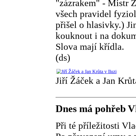
"zázrakem" - Mistr Ž
všech pravidel fyzio
přišel o hlasivky.) J
kouknout i na dokum
Slova mají křídla.
(ds)
Jiří Žáček a Jan Krůt
Dnes má pohřeb V
Při té příležitosti V