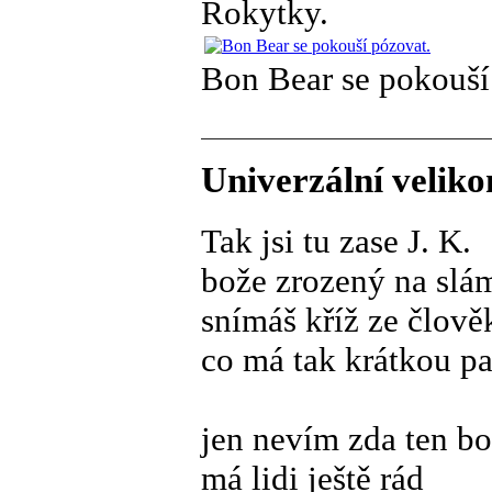
Rokytky.
Bon Bear se pokouší
Univerzální veliko
Tak jsi tu zase J. K.
bože zrozený na slá
snímáš kříž ze člově
co má tak krátkou p
jen nevím zda ten bo
má lidi ještě rád