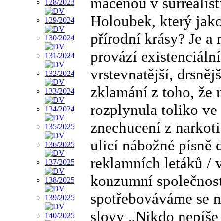
máčenou v surrealistic
Holoubek, který jako
přírodní krásy? Je a 
provází existenciáln
vrstevnatější, drsněj
zklamání z toho, že
rozplynula toliko ve
znechucení z narkot
ulicí nábožné písně 
reklamních letáků / 
konzumní společnosti
spotřebováváme se n
slovy „Nikdo nepíše 