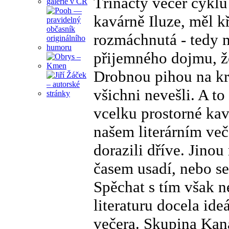
Třínáctý večer cyklu 
kavárně Iluze, měl kř
rozmáchnutá - tedy m
přijemného dojmu, že
Drobnou pihou na krá
všichni nevešli. A to
vcelku prostorné kavá
našem literárním ve
dorazili dříve. Jino
časem usadí, nebo se
Spěchat s tím však n
literaturu docela ide
večera. Skupina Kan