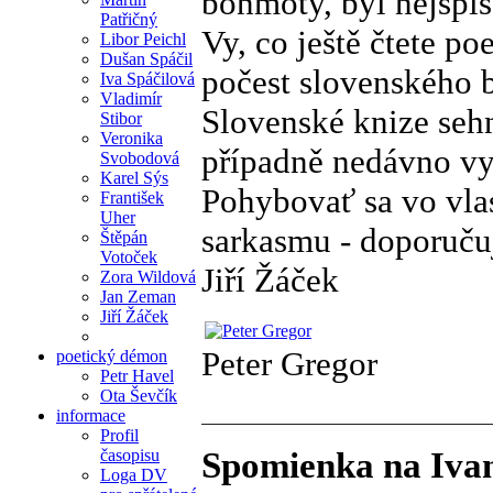
bonmoty, byl nejspí
Patřičný
Vy, co ještě čtete poe
Libor Peichl
Dušan Spáčil
počest slovenského 
Iva Spáčilová
Vladimír
Slovenské knize sehn
Stibor
Veronika
případně nedávno vy
Svobodová
Karel Sýs
Pohybovať sa vo vlas
František
Uher
sarkasmu - doporuču
Štěpán
Votoček
Jiří Žáček
Zora Wildová
Jan Zeman
Jiří Žáček
Peter Gregor
poetický démon
Petr Havel
Ota Ševčík
informace
Profil
časopisu
Spomienka na Iva
Loga DV