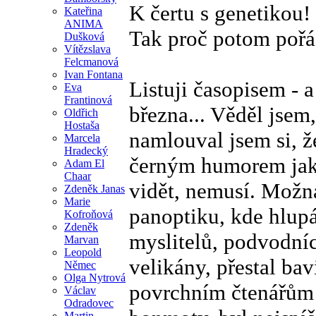
K čertu s genetikou!
Kateřina
ANIMA
Tak proč potom pořá
Dušková
Vítězslava
Felcmanová
Ivan Fontana
Listuji časopisem - a
Eva
Frantinová
března... Věděl jsem
Oldřich
Hostaša
namlouval jsem si, 
Marcela
Hradecký
černým humorem jako
Adam El
Chaar
vidět, nemusí. Možná
Zdeněk Janas
Marie
panoptiku, kde hlupá
Kofroňová
Zdeněk
myslitelů, podvodníci
Marvan
Leopold
velikány, přestal ba
Němec
Olga Nytrová
povrchním čtenářům 
Václav
Odradovec
Martin