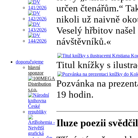
určen čtenářům.“ Ta
nikoli už naivně oko
Veselý hřbitov našel
návštěvníků.«
doporučujeme
Titul knížky s ilustr
hlavní
sponzor
Pozvánka na prezent
19 hodin.
Iluze poezii svědči