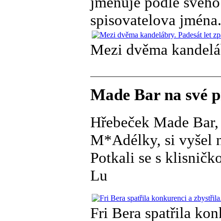
jmenuje podle svého 
spisovatelova jména
Mezi dvěma kandelábr
Made Bar na své p
Hřebeček Made Bar, 
M*Adélky, si vyšel n
Potkali se s klisničko
Lu
Fri Bera spatřila kon