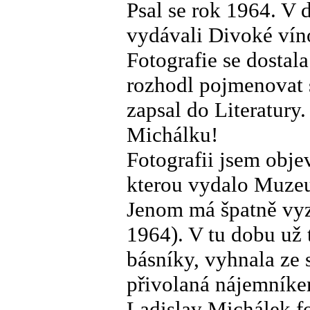
Psal se rok 1964. V 
vydávali Divoké víno
Fotografie se dostal
rozhodl pojmenovat 
zapsal do Literatur
Michálku!
Fotografii jsem objev
kterou vydalo Muzeu
Jenom má špatně vyz
1964). V tu dobu už 
básníky, vyhnala ze 
přivolaná nájemník
Ladislav Michálek f