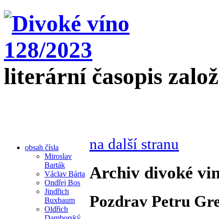
literární časopis zalo
na další stranu
obsah čísla
Miroslav
Barták
Archiv divoké vin
Václav Bárta
Ondřej Bos
Jindřich
Pozdrav Petru Gre
Buxbaum
Oldřich
Damborský