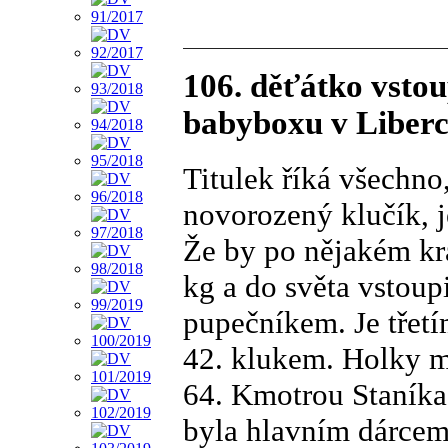
106. děťátko vstou
babyboxu v Liberc
Titulek říká všechno
novorozený klučík, j
Že by po nějakém kr
kg a do světa vstoup
pupečníkem. Je třet
42. klukem. Holky m
64. Kmotrou Staníka
byla hlavním dárcem