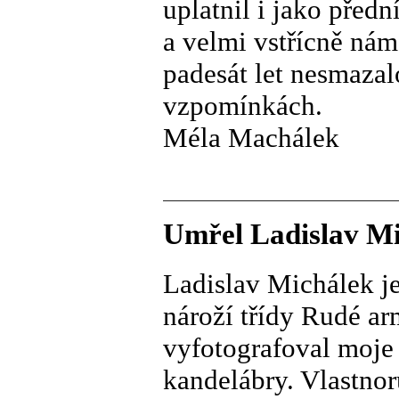
uplatnil i jako před
a velmi vstřícně nám
padesát let nesmazal
vzpomínkách.
Méla Machálek
Umřel Ladislav M
Ladislav Michálek je
nároží třídy Rudé ar
vyfotografoval moje 
kandelábry. Vlastnor