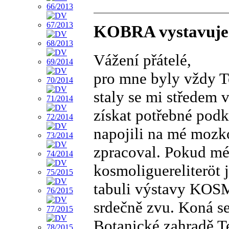
KOBRA vystavuje v
Vážení přátelé,
pro mne byly vždy Te
staly se mi středem 
získat potřebné podk
napojili na mé mozko
zpracoval. Pokud mé 
kosmoliguereliteröt 
tabuli výstavy KOS
srdečně zvu. Koná se
Botanické zahradě Te