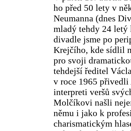
ho před 50 lety v ně
Neumanna (dnes Diva
mladý tehdy 24 letý 
divadle jsme po perip
Krejčího, kde sídlil 
pro svoji dramaticko
tehdejší ředitel Vác
v roce 1965 přivedli
interpreti veršů svý
Molčíkovi našli nejen
němu i jako k profe
charismatickým hlas