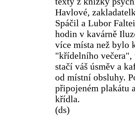
texty z knížky psyc
Havlové, zakladatel
Spáčil a Lubor Faltei
hodin v kavárně Iluz
více místa než bylo 
"křídelního večera", 
stačí váš úsměv a ka
od místní obsluhy. P
připojeném plakátu a
křídla.
(ds)