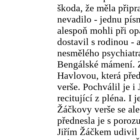
škoda, že měla připr
nevadilo - jednu pí
alespoň mohli při o
dostavil s rodinou -
nesmělého psychiatra
Bengálské mámení. Z
Havlovou, která předn
verše. Pochválil je 
recitující z pléna. I
Žáčkovy verše se ale
přednesla je s poro
Jiřím Žáčkem udivil