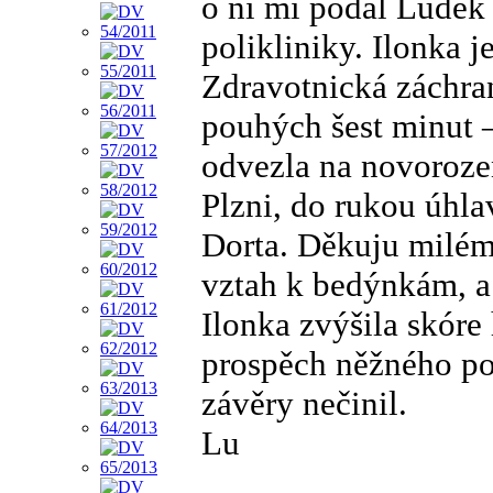
o ní mi podal Luděk 
polikliniky. Ilonka
Zdravotnická záchran
pouhých šest minut 
odvezla na novoroze
Plzni, do rukou úhl
Dorta. Děkuju milému
vztah k bedýnkám, a 
Ilonka zvýšila skóre 
prospěch něžného poh
závěry nečinil.
Lu