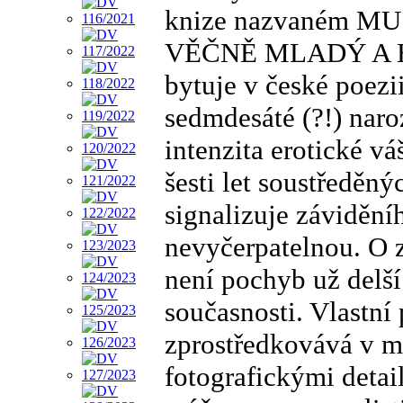
knize nazvaném 
VĚČNĚ MLADÝ A HRA
bytuje v české poezi
sedmdesáté (?!) nar
intenzita erotické vá
šesti let soustředěn
signalizuje závidění
nevyčerpatelnou. O
není pochyb už delší
současnosti. Vlastní
zprostředkovává v m
fotografickými detai