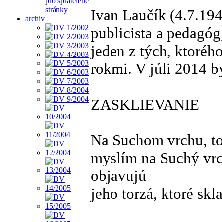
pro spřátelené
stránky
Ivan Laučík (4.7.194
archiv
publicista a pedagóg
jeden z tých, ktoréh
rokmi. V júli 2014 b
ZASKLIEVANIE
Na Suchom vrchu, t
myslím na Suchý vrc
objavujú
jeho torzá, ktoré sk