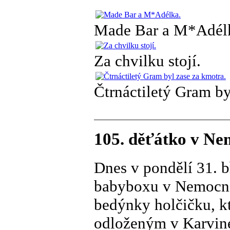
Made Bar a M*Adél
Za chvilku stojí.
Čtrnáctiletý Gram by
105. děťátko v Ne
Dnes v pondělí 31. b
babyboxu v Nemocnic
bedýnky holčičku, k
odloženým v Karviné