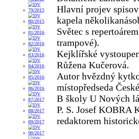
Hlavní projev spisov
kapela několikanáso
Světec s repertoáre
trampové).
Kejklířské vystoupe
Růžena Kučerová.
Autor hvězdný kytk
místopředseda České 
B školy U Nových lá
P. S. Josef KOBRA 
redaktorem historic