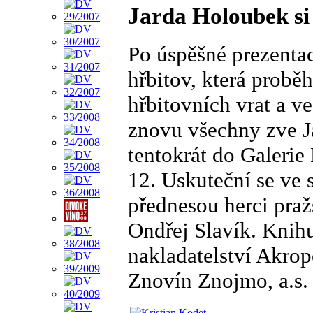
Jarda Holoubek si
Po úspěšné prezentac
hřbitov, která probě
hřbitovních vrat a ve
znovu všechny zve J
tentokrát do Galeri
12. Uskuteční se ve 
přednesou herci praž
Ondřej Slavík. Knihu
nakladatelství Akrop
Znovín Znojmo, a.s.