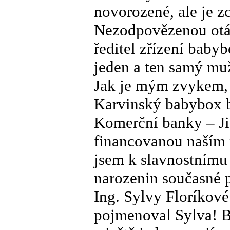
novorozené, ale je z
Nezodpovězenou otáz
ředitel zřízení baby
jeden a ten samý muž
Jak je mým zvykem,
Karvinský babybox b
Komerční banky – Ji
financovanou naším
jsem k slavnostnímu 
narozenin současné 
Ing. Sylvy Floríkové
pojmenoval Sylva! B