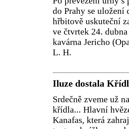
Po převezení urny s
do Prahy se uložení
hřbitově uskuteční z
ve čtvrtek 24. dubn
kavárna Jericho (Opa
L. H.
Iluze dostala Kříd
Srdečně zveme už na 
křídla... Hlavní hvě
Kanafas, která zahraj