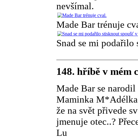
nevšímal.
Made Bar trénuje cva
Snad se mi podařilo 
148. hříbě v mém 
Made Bar se narodil
Maminka M*Adélka pě
že na svět přivede s
jmenuje otec..? Přec
Lu