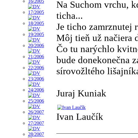
Na Suchom vrchu, kd
ticha...
Je ticho zamrznutej r
Môj tieň už načiera 
Čo tu narýchlo kvit
bude donekonečna zas
sírovožltého lišajník
Juraj Kuniak
Ivan Laučík