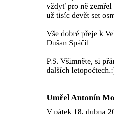
vždyť pro ně zemřel 
už tisíc devět set os
Vše dobré přeje k V
Dušan Spáčil
P.S. Všimněte, si přá
dalších letopočtech.:
Umřel Antonín Mo
V pátek 18. dubna 2