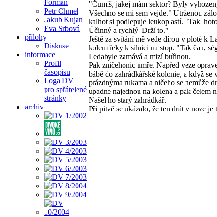
Forman
"Čumíš, jakej mám sektor? Byly vyhozen
Petr Chmel
Všechno se mi sem vejde." Utrženou zál
Jakub Kujan
kalhot si podlepuje leukoplastí. "Tak, hot
Eva Srbová
Účinný a rychlý. Drží to."
přílohy
Ještě za svítání mě vede dírou v plotě k L
Diskuse
kolem řeky k silnici na stop. "Tak čau, sé
informace
Ledabyle zamává a mizí buřinou.
Profil
Pak zničehonic umře. Napřed veze oprave
časopisu
bábě do zahrádkářské kolonie, a když se v
Loga DV
prázdnýma rukama a ničeho se nemůže dr
pro spřátelené
upadne najednou na kolena a pak čelem na
stránky
Našel ho starý zahrádkář.
archiv
Při pitvě se ukázalo, že ten drát v noze je t