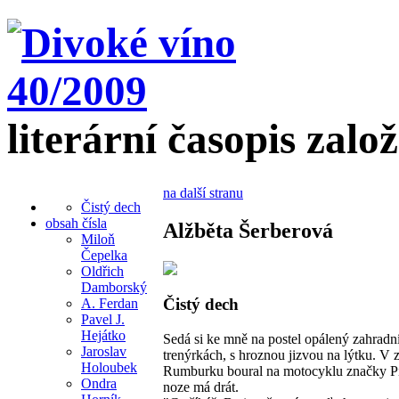
literární časopis zalo
na další stranu
Čistý dech
obsah čísla
Alžběta Šerberová
Miloň
Čepelka
Oldřich
Damborský
Čistý dech
A. Ferdan
Pavel J.
Hejátko
Sedá si ke mně na postel opálený zahradn
Jaroslav
trenýrkách, s hroznou jizvou na lýtku. V 
Holoubek
Rumburku boural na motocyklu značky Pi
Ondra
noze má drát.