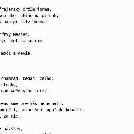
frajersky držím formu.
ade ako reklám na plienky,
ý ako prieliv Hormuz,
mŕtvy Mesiac,
tyri deti a končím,
 močí a nevie,
 chamraď, bedač, čeľaď,
 stopky,
 nad večnosťou teraz.
nebo sme pre vás nenechali.
ám máli, potom šup, opäť do kopaníc.
l za nic.
z návštev,