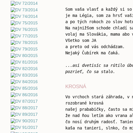
Som vaša vlasť a každý si so
je ma Légia, som za hrsť vaš
a po tých rokoch zo slov hot
Na najnižšom schode chladí s
volaj ma Slovákia, mama abo 
Všetko som JA
a preto od vás odchádzam.
Nejaký Čubírek ma čaká.
...asi dvetisíc sa rútilo úb
pozrieť, čo sa stalo.
KROSNÁ
Vo vrchoch stará záhrada, v 
rozobrané krosná
našej prababičky, často sa m
že nad ňou letím ako vrana a
čo nosí druhým radosť. Tanie
kaša na tanieri, slnko, čo m