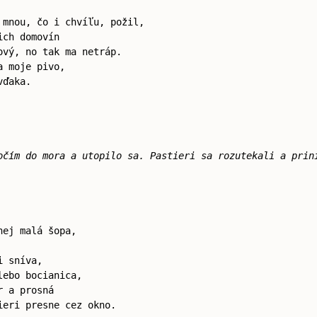
 mnou, čo i chvíľu, požil,
ich domovín
ový, no tak ma netráp.
a moje pivo,
vďaka.
očím do mora a utopilo sa. Pastieri sa rozutekali a prin
nej malá šopa,
i sníva,
lebo bocianica,
r a prosná
ieri presne cez okno.