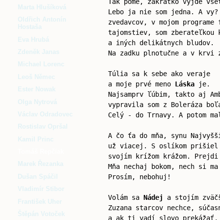
Tak pome, zakrátko vyjde vše
Marta Hlušíková
Lebo ja nie som jedna. A vy?
Oldřich Antonín
zvedavcov, v mojom programe 
Hostaša
tajomstiev, som zberateľkou 
Eva Hrubá
a iných delikátnych bludov.
Zdeněk Janas
Na zadku plnotučne a v krvi 
Michael Lorenc
Túlia sa k sebe ako veraje
Leoš Němec
a moje prvé meno
Láska
je.
Ester Nowak
Najsamprv ľúbim, takto aj Am
Olga Nytrová
vypravila som z Boleráza boľ
Václav Odradovec
Celý - do Trnavy. A potom ma
Rostislav Opršal
A čo ťa do mňa, synu Najvyšš
Kamil Princ
už viacej. S oslíkom prišiel
Tomáš Repčiak
svojím krížom krážom. Prejdi
Marek Řezanka
Mňa nechaj bokom, nech si ma
Dušan Spáčil
Prosím, nebohuj!
Vladimír Stibor
Volám sa
Nádej
a stojím zväč
František Uher
Zuzana starcov nechce, súčas
Štěpán Votoček
a ak ti vadí slovo prekážať,