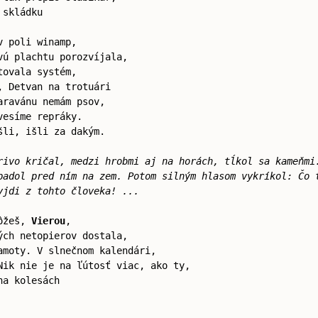
 skládku
v poli winamp,
vú plachtu porozvíjala,
tovala systém,
, Detvan na trotuári
aravánu nemám psov,
vesíme repráky.
šli, išli za dakým.
rivo kričal, medzi hrobmi aj na horách, tĺkol sa kameňmi
padol pred ním na zem. Potom silným hlasom vykríkol: Čo 
yjdi z tohto človeka! ...
môžeš,
Vierou
,
ých netopierov dostala,
amoty. V slnečnom kalendári,
Nik nie je na ľútosť viac, ako ty,
na kolesách