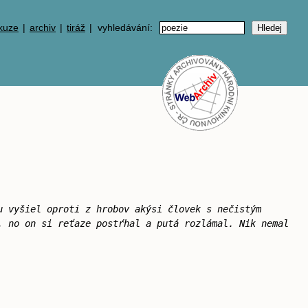
kuze
|
archiv
|
tiráž
| vyhledávání:
u vyšiel oproti z hrobov akýsi človek s nečistým
, no on si reťaze postŕhal a putá rozlámal. Nik nemal