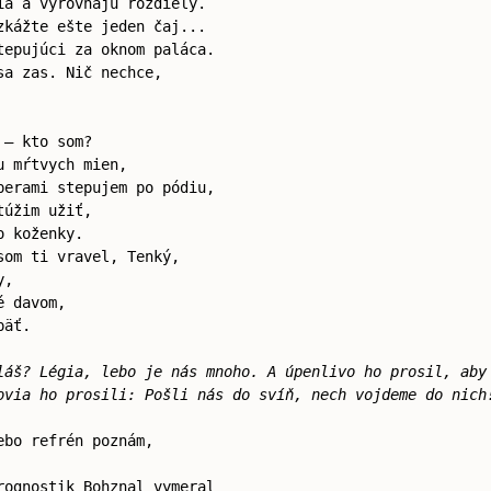
ia a vyrovnajú rozdiely.
zkážte ešte jeden čaj...
tepujúci za oknom paláca.
sa zas. Nič nechce,
 – kto som?
u mŕtvych mien,
perami stepujem po pódiu,
túžim užiť,
o koženky.
som ti vravel, Tenký,
y,
é davom,
päť.
láš? Légia, lebo je nás mnoho. A úpenlivo ho prosil, aby
ovia ho prosili: Pošli nás do svíň, nech vojdeme do nich
ebo refrén poznám,
rognostik Bohznal vymeral