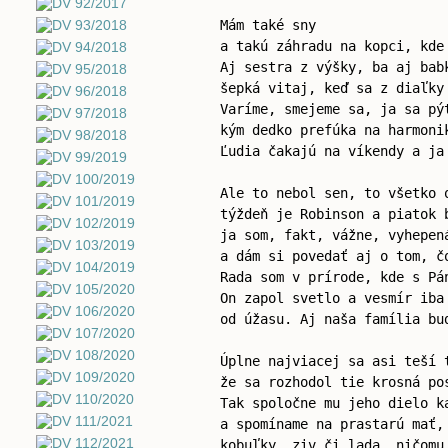
Mám také sny
a takú záhradu na kopci, kde
Aj sestra z výšky, ba aj bab
šepká vitaj, keď sa z diaľky
Varíme, smejeme sa, ja sa pý
kým dedko prefúka na harmoni
Ľudia čakajú na víkendy a ja
Ale to nebol sen, to všetko 
týždeň je Robinson a piatok 
ja som, fakt, vážne, vyhepen
a dám si povedať aj o tom, č
Rada som v prírode, kde s Pá
On zapol svetlo a vesmír iba
od úžasu. Aj naša família bu
Úplne najviacej sa asi teší 
že sa rozhodol tie krosná po
Tak spoločne mu jeho dielo k
a spomíname na prastarú mať,
kobuľky, ziv či lada, ničomu