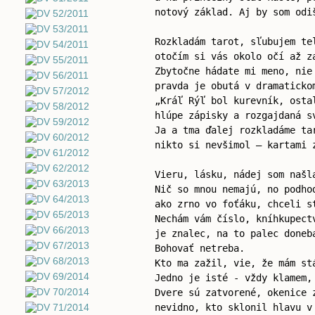
notový základ. Aj by som odi
Rozkladám tarot, sľubujem te
otočím si vás okolo očí až z
Zbytočne hádate mi meno, nie
pravda je obutá v dramaticko
„Kráľ Rýľ bol kurevník, osta
hlúpe zápisky a rozgajdaná s
Ja a tma ďalej rozkladáme ta
nikto si nevšimol – kartami 
Vieru, lásku, nádej som našl
Nič so mnou nemajú, no podho
ako zrno vo foťáku, chceli s
Nechám vám číslo, kníhkupect
je znalec, na to palec doneb
Bohovať netreba.
Kto ma zažil, vie, že mám st
Jedno je isté - vždy klamem,
Dvere sú zatvorené, okenice 
nevidno, kto sklonil hlavu v