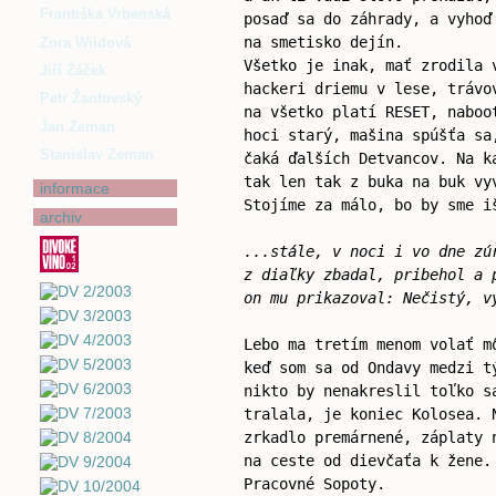
Františka Vrbenská
posaď sa do záhrady, a vyhoď
na smetisko dejín.
Zora Wildová
Všetko je inak, mať zrodila 
Jiří Žáček
hackeri driemu v lese, trávo
Petr Žantovský
na všetko platí RESET, naboo
Jan Zeman
hoci starý, mašina spúšťa sa
Stanislav Zeman
čaká ďalších Detvancov. Na k
tak len tak z buka na buk vy
informace
Stojíme za málo, bo by sme i
archiv
...stále, v noci i vo dne zú
z diaľky zbadal, pribehol a 
on mu prikazoval: Nečistý, v
Lebo ma tretím menom volať 
keď som sa od Ondavy medzi t
nikto by nenakreslil toľko s
tralala, je koniec Kolosea. 
zrkadlo premárnené, záplaty 
na ceste od dievčaťa k žene.
Pracovné Sopoty.