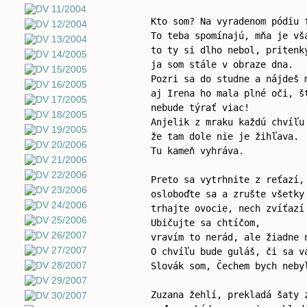
Kto som? Na vyradenom pódiu 
To teba spomínajú, mňa je vš
to ty si dlho nebol, pritenk
ja som stále v obraze dna.
Pozri sa do studne a nájdeš 
aj Irena ho mala plné oči, š
nebude týrať viac!
Anjelik z mraku každú chvíľu
že tam dole nie je žihľava.
Tu kameň vyhráva.
Preto sa vytrhnite z reťazí,
osloboďte sa a zrušte všetky
trhajte ovocie, nech zvíťazí
Ubičujte sa chtíčom,
vravím to nerád, ale žiadne 
O chvíľu bude guláš, či sa v
Slovák som, Čechem bych neby
Zuzana žehlí, prekladá šaty 