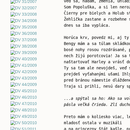
veď sa, hádam, zmenia, uhlad
Som Popoluška, a si len nero
Čierny pre bielych a Holub s
Žehlička zastane a rozbehne 
dnes sa iba vypláca.
Horúca krv, povedz mi, aj ty
Bengy mám a sa túlam skládko
bosé nohy rosou rozdrásané, 
nech žijú porotcovia! Ja sa 
naštartovať Harley a vrásť d
Ty sa tam ale nevojdeš, veď 
prejdeš vyťahanými ušami Ihl
pred bránou námestie dlážden
Traja si prihli, nesú dary s
...a spýtal sa ho: Ako sa vo
pásla veľká črieda. Zlí duch
Preto mám o koliesko viac, l
mladosť ostala v muzikáli
a na princezny štát kašle, p