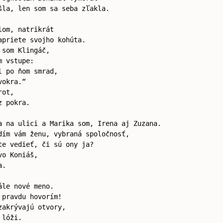
šla, len som sa seba zľakla.
lom, natrikrát
apriete svojho kohúta.
 som Klingáč,
m vstupe:
l po ňom smrad,
vokra.“
rot,
z pokra.
a na ulici a Marika som, Irena aj Zuzana.
dím vám ženu, vybraná spoločnosť,
te vedieť, či sú ony ja?
vo Koniáš,
a.
ále nové meno.
 pravdu hovorím!
zakrývajú otvory,
 lóži.