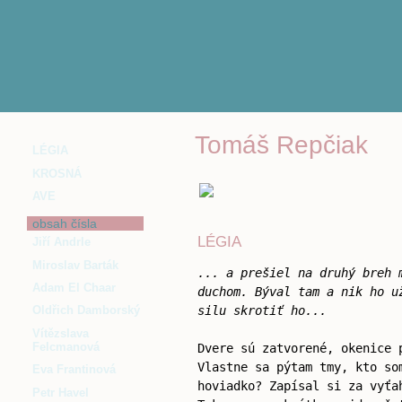
Tomáš Repčiak
LÉGIA
KROSNÁ
AVE
obsah čísla
LÉGIA
Jiří Andrle
Miroslav Barták
... a prešiel na druhý breh 
Adam El Chaar
duchom. Býval tam a nik ho u
silu skrotiť ho...
Oldřich Damborský
Vítězslava
Felcmanová
Dvere sú zatvorené, okenice 
Vlastne sa pýtam tmy, kto so
Eva Frantinová
hoviadko? Zapísal si za vyťa
Petr Havel