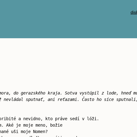
dis
mora, do gerazského kraja. Sotva vystúpil z lode, hneď m
ž nevládal sputnať, ani reťazami. Často ho síce sputnali
pribité a nevidno, kto práve sedí v lóži.
m. Aké je moje meno, božie
hané uši moje Nomen?