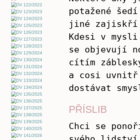
potažené šedí
jiné zajiskří
Kdesi v mysli
se objevují n
cítím záblesk
a cosi uvnitř
dostávat smys
PŘÍSLIB
Chci se ponoř
svého lidství