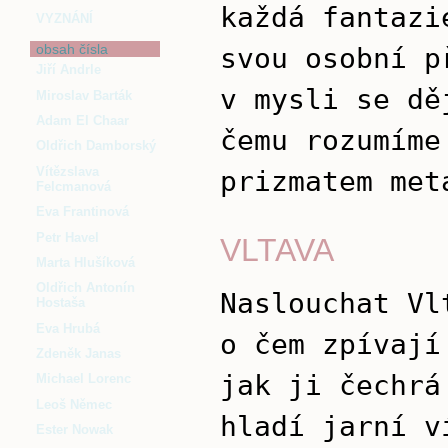
každá fantazi
VYZNÁNÍ
obsah čísla
svou osobní p
Jiří Andrle
v mysli se dě
Miroslav Barták
Adam El Chaar
čemu rozumíme
Oldřich Damborský
Vítězslava
prizmatem met
Felcmanová
Eva Frantinová
Petr Havel
VLTAVA
Marta Hlušíková
Oldřich Antonín
Naslouchat Vl
Hostaša
Eva Hrubá
o čem zpívají
Zdeněk Janas
jak ji čechrá
Michael Lorenc
Leoš Němec
hladí jarní v
Ester Nowak