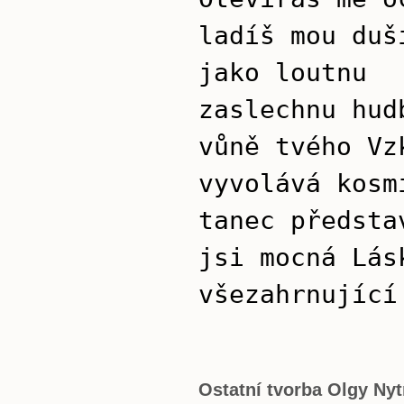
ladíš mou duš
jako loutnu
zaslechnu hud
vůně tvého Vz
vyvolává kosm
tanec předsta
jsi mocná Lás
všezahrnující
Ostatní tvorba Olgy Ny