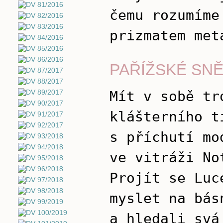
čemu rozumíme
prizmatem met
PAŘÍŽSKÉ SNĚ
Mít v sobě tr
klášterního t
s příchutí mo
ve vitráži No
Projít se Luc
myslet na bás
a hledali svá