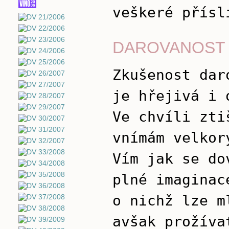
veškeré přísl
DAROVANOST
Zkušenost dar
je hřejivá i 
Ve chvíli zti
vnímám velkor
Vím jak se do
plné imaginac
o nichž lze m
avšak prožíva