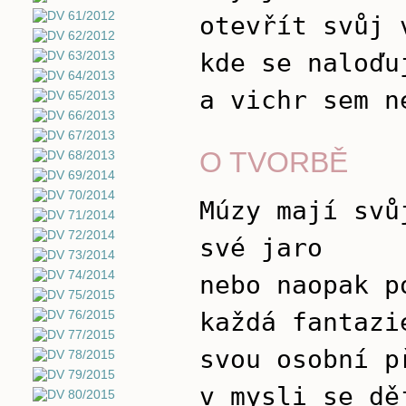
otevřít svůj 
kde se naloďu
a vichr sem n
O TVORBĚ
Múzy mají svů
své jaro
nebo naopak p
každá fantazi
svou osobní p
v mysli se dě