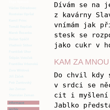
Olga Nytrová
Dívám se na j
Václav Odradovec
z kavárny Sla
Rostislav Opršal
Kamil Princ
vnímám jak př
Tomáš Repčiak
stesk se rozp
Marek Řezanka
Dušan Spáčil
jako cukr v h
Vladimír Stibor
František Uher
Štěpán Votoček
KAM ZA MNOU
Františka Vrbenská
Zora Wildová
Do chvil kdy 
Jiří Žáček
Petr Žantovský
v srdci se ně
Jan Zeman
cit i myšlení
Stanislav Zeman
informace
Jablko předst
archiv