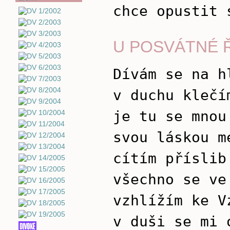
chce opustit 
U POSVÁTNÉ 
Dívám se na h
v duchu klečí
je tu se mnou
svou láskou m
cítím příslib
všechno se ve
vzhlížím ke V
v duši se mi 