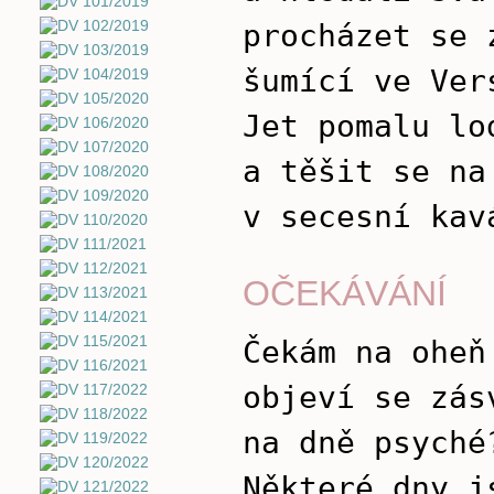
procházet se 
šumící ve Ver
Jet pomalu lo
a těšit se na
v secesní kav
OČEKÁVÁNÍ
Čekám na oheň
objeví se zás
na dně psyché
Některé dny j