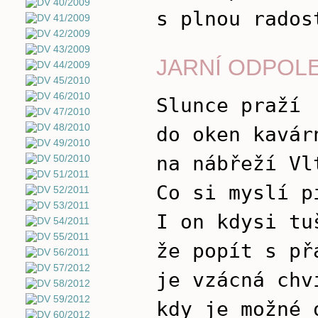
s plnou rados
JARNÍ ODPOL
Slunce praží
do oken kavár
na nábřeží Vl
Co si myslí p
I on kdysi tu
že popít s př
je vzácná chv
kdy je možné 