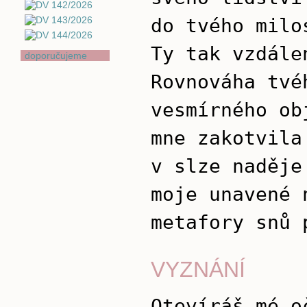
do tvého milo
Ty tak vzdále
doporučujeme
Rovnováha tvé
vesmírného ob
mne zakotvila
v slze naděje
moje unavené 
metafory snů 
VYZNÁNÍ
Otevíráš mé o