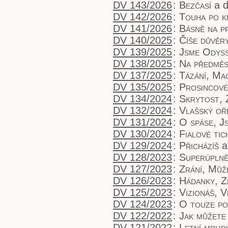
DV 143/2026
:
Bezčasí
a d
DV 142/2026
:
Touha po k
DV 141/2026
:
Básně na p
DV 140/2025
:
Číše důvěr
DV 139/2025
:
Jsme Odys
DV 138/2025
:
Na předměs
DV 137/2025
:
Tázání, Ma
DV 135/2025
:
Prosincové
DV 134/2024
:
Skrytost, 
DV 132/2024
:
Vlašský oř
DV 131/2024
:
O spáse, Js
DV 130/2024
:
Fialové tic
DV 129/2024
:
Přicházíš
a
DV 128/2023
:
Superúpln
DV 127/2023
:
Zrání, Můž
DV 126/2023
:
Hádanky, Z
DV 125/2023
:
Vizionáš, V
DV 124/2023
:
O touze po
DV 122/2022
:
Jak můžete
DV 121/2022
:
Letní mrho