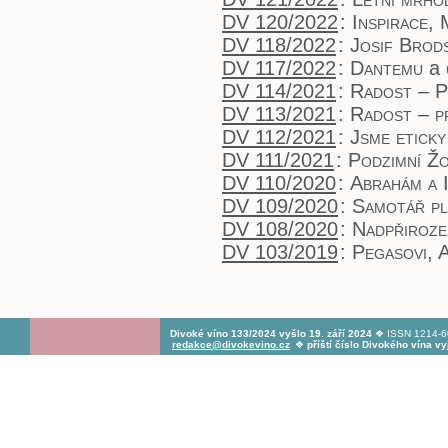
DV 120/2022
:
Inspirace,
DV 118/2022
:
Josif Brods
DV 117/2022
:
Dantemu
a 
DV 114/2021
:
Radost – P
DV 113/2021
:
Radost – p
DV 112/2021
:
Jsme eticky
DV 111/2021
:
Podzimní Žo
DV 110/2020
:
Abrahám a 
DV 109/2020
:
Samotář pl
DV 108/2020
:
Nadpřiroze
DV 103/2019
:
Pegasovi, 
Divoké víno 133/2024 vyšlo 19. září 2024
❖ ISSN 1214-60
redakce@divokevino.cz
❖
příští číslo Divokého vína v