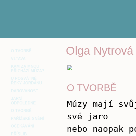
Olga Nytrová
O TVORBĚ
VLTAVA
KAM ZA MNOU
PŘICHÁZÍ MÚZA?
U POSVÁTNÉ
ŘEKY JORDÁNU
O TVORBĚ
DAROVANOST
JARNÍ
Múzy mají svů
ODPOLEDNE
O TVORBĚ
své jaro
PAŘÍŽSKÉ SNĚNÍ
nebo naopak p
OČEKÁVÁNÍ
PŘÍSLIB