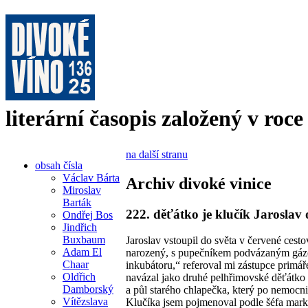
literární časopis založený v roce
na další stranu
obsah čísla
Václav Bárta
Archiv divoké vinice
Miroslav
Barták
222. děťátko je klučík Jarosla
Ondřej Bos
Jindřich
Buxbaum
Jaroslav vstoupil do světa v červené ces
Adam El
narozený, s pupečníkem podvázaným gázou.
Chaar
inkubátoru,“ referoval mi zástupce prim
Oldřich
navázal jako druhé pelhřimovské děťátko
Damborský
a půl starého chlapečka, který po nemocnic
Vítězslava
Klučíka jsem pojmenoval podle šéfa marke