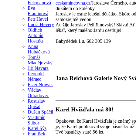
Felcmanová
ceskamincovna.cz/
Jaroslava Černého, aut
Eva
dukátem do kolébky.
Frantinová
Jaroslav je osmé letošní děťátko. Skóre 
Petr Havel
samozřejmě vedou.
Lucia Hevery
Ať žije Jaroslav Pelhřimovský! Sláva! Ať 
Oldřich
lékař, který malého Jardu ošetřuje!
Antonín
Hostaša
Babydědek Lu, 602 305 139
Anna
Hubáčková
Tomáš
Mladějovský
Jiří Navara
Leopold
Jana Reichová Galerie Nový Svě
Němec
Ester Nowak
Václav
Odradovec
Rostislav
Opršal
Karel Hvížďala má 80!
Dušan Spáčil
Vladimír
Opakovat, že Karel Hvížďala je známý spi
Stibor
je, že Karel publikoval svoje básničky už
Karel Sýs
Tvé básničky staré 56 let.
František