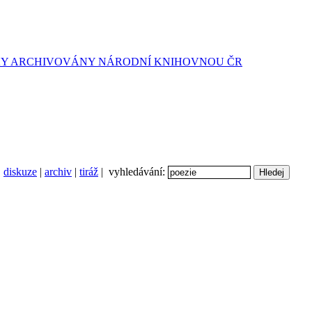
diskuze
|
archiv
|
tiráž
| vyhledávání: