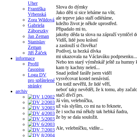
Uher
Slova do dýmky
Františka
Jako děti si sice leháme na vítr,
Vrbenská
ale teprve jako staří odlétáme,
Zora Wildová
kdežto život je někde uprostřed.
Gabriela
Připadalo mi to,
Záborszky
jakoby děda ta slova na zápraží vymlčel 
Jan Zeman
Vidíš, lidé jsou krásní
Stanislav
a zaslouží si člověka!
Zeman
Podívej, ta hezká dívka
Jiří Žáček
mi ukazovala na Václaváku podprsenku...
informace
Nebo ten starý výměnkář ještě za humny k
Profil
kam ty kachny neletí...
časopisu
Snad jedině faráře jsem viděl
Loga DV
vysvěcovat kostel nenávistí.
pro spřátelené
On totiž nevěřil, že lidé věří,
stránky
neboť taky nevěděl, že k tomu, aby začalo
archiv
stačí dívčí prs.
Já vím, velebníčku,
už vás slyším, co mi na to řeknete,
že i socha má někdy tak hebká ňadra,
že by se dala souložit.
Ale, velebníčku, vidíte...