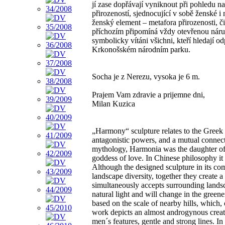
jí zase dopřávají vyniknout při pohledu n
přirozeností, sjednocující v sobě ženské i 
ženský element – metafora přirozenosti, č
příchozím připomíná vždy otevřenou nár
symbolicky vítáni všichni, kteří hledají o
Krkonošském národním parku.
Socha je z Nerezu, vysoka je 6 m.
Prajem Vam zdravie a prijemne dni,
Milan Kuzica
„Harmony“ sculpture relates to the Greek
antagonistic powers, and a mutual connec
mythology, Harmonia was the daughter of 
goddess of love. In Chinese philosophy it
Although the designed sculpture in its co
landscape diversity, together they create a
simultaneously accepts surrounding lands
natural light and will change in the greener
based on the scale of nearby hills, which,
work depicts an almost androgynous creat
men´s features, gentle and strong lines. I