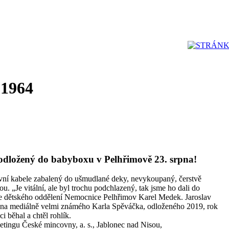
 1964
v odložený do babyboxu v Pelhřimově 23. srpna!
tovní kabele zabalený do ušmudlané deky, nevykoupaný, čerstvě
 „Je vitální, ale byl trochu podchlazený, tak jsme ho dali do
áře dětského oddělení Nemocnice Pelhřimov Karel Medek. Jaroslav
 na mediálně velmi známého Karla Spěváčka, odloženého 2019, rok
i běhal a chtěl rohlík.
tingu České mincovny, a. s., Jablonec nad Nisou,