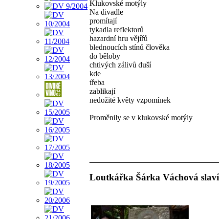
Klukovské motýly
Na divadle
promítají
tykadla reflektorů
hazardní hru vějířů
blednoucích stínů člověka
do běloby
chtivých zálivů duší
kde
třeba
zablikají
nedožité květy vzpomínek
Proměnily se v klukovské motýly
Loutkářka Šárka Váchová slaví