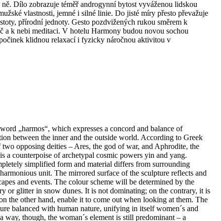
a ně. Dílo zobrazuje téměř androgynní bytost vyváženou lidskou
mužské vlastnosti, jemné i silné linie. Do jisté míry přesto převažuje
istoty, přírodní jednoty. Gesto pozdvižených rukou směrem k
uč a k nebi meditaci. V hotelu Harmony budou novou sochou
dpočinek klidnou relaxací i fyzicky náročnou aktivitou v
 word „harmos“, which expresses a concord and balance of
tion between the inner and the outside world. According to Greek
two opposing deities – Ares, the god of war, and Aphrodite, the
 is a counterpoise of archetypal cosmic powers yin and yang.
mpletely simplified form and material differs from surrounding
 harmonious unit. The mirrored surface of the sculpture reflects and
capes and events. The colour scheme will be determined by the
y or glitter in snow dunes. It is not dominating; on the contrary, it is
 on the other hand, enable it to come out when looking at them. The
ure balanced with human nature, unifying in itself women´s and
n a way, though, the woman´s element is still predominant – a