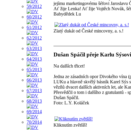
jejímu marketingovému šéfovi Jaroslavu
Ať žije Lenka! Ať žije Vojtěch Novák, šéf
Babydědek Lu
Zlatý dukát od České mincovny, a. s.!
Dušan Spáčil přeje Karlu Sýsovi
Na dalších třicet!
Jedna ze zásadních opor Divokého vína (pr
LUKu a hlavně skvělý básník Karel Sýs se
vězňů dvacet dalších aktivních let, ale Ka
Přesvědčil o tom i dalšího z gratulantů -
Dušan Spáčil.
Foto: L.Y. Koláček
Kliknutím zvětšíš!