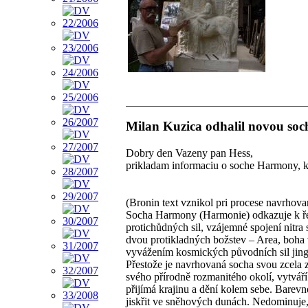
Milan Kuzica odhalil novou soc
Dobry den Vazeny pan Hess,
prikladam informaciu o soche Harmony, kt
(Bronin text vznikol pri procese navrhova
Socha Harmony (Harmonie) odkazuje k ře
protichůdných sil, vzájemné spojení nitr
dvou protikladných božstev – Area, boha v
vyvážením kosmických původních sil jing
Přestože je navrhovaná socha svou zcela
svého přírodně rozmanitého okolí, vytváří
přijímá krajinu a dění kolem sebe. Barev
jiskřit ve sněhových dunách. Nedominuje,