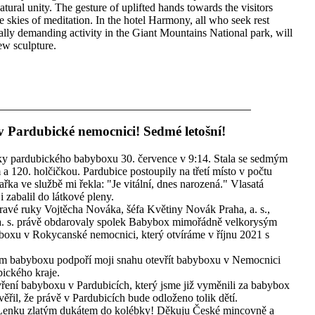
tural unity. The gesture of uplifted hands towards the visitors
 skies of meditation. In the hotel Harmony, all who seek rest
ally demanding activity in the Giant Mountains National park, will
ew sculpture.
v Pardubické nemocnici! Sedmé letošní!
řky pardubického babyboxu 30. července v 9:14. Stala se sedmým
 120. holčičkou. Pardubice postoupily na třetí místo v počtu
ka ve službě mi řekla: "Je vitální, dnes narozená." Vlasatá
i zabalil do látkové pleny.
avé ruky Vojtěcha Nováka, šéfa Květiny Novák Praha, a. s.,
. s. právě obdarovaly spolek Babybox mimořádně velkorysým
boxu v Rokycanské nemocnici, který otvíráme v říjnu 2021 s
m babyboxu podpoří moji snahu otevřít babyboxu v Nemocnici
ického kraje.
vření babyboxu v Pardubicích, který jsme již vyměnili za babybox
ěřil, že právě v Pardubicích bude odloženo tolik dětí.
ě Lenku zlatým dukátem do kolébky! Děkuju České mincovně a