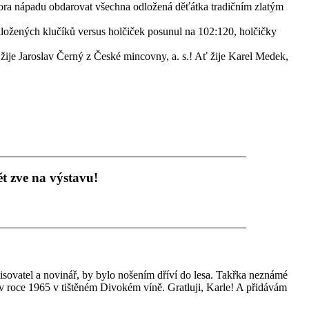
ora nápadu obdarovat všechna odložená děťátka tradičním zlatým
odložených klučíků versus holčiček posunul na 102:120, holčičky
žije Jaroslav Černý z České mincovny, a. s.! Ať žije Karel Medek,
t zve na výstavu!
sovatel a novinář, by bylo nošením dříví do lesa. Takřka neznámé
 v roce 1965 v tištěném Divokém víně. Gratluji, Karle! A přidávám