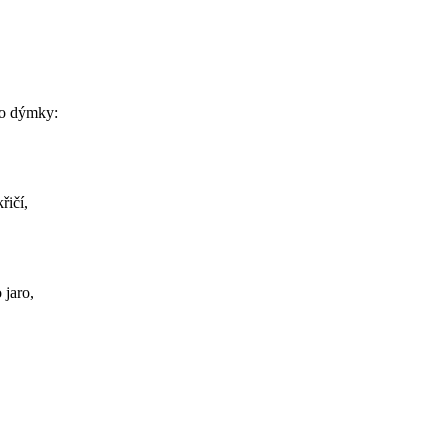
do dýmky:
řičí,
 jaro,