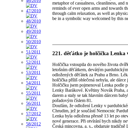
metaphor of casualness, cleanliness, and na
reminds of ever open arms and towards the
through calm relaxation, as well as physic
be in a symbolic way welcomed by this n
221. děťátko je holčička Lenka 
Holčička vstoupila do nového života dví
letošním děťátkem, devátým pardubickým a
odložených děťátek za Prahu a Brno. Lékař
holčička příliš oblečená nebyla, ale dárce j
Holčičku jsem pojmenoval Lenka podle pr
Lenky Barákové. Květiny Novák Praha, a
darem a staly se tak hlavním dárcem baby
pořadovým číslem 81.
Doufám, že odložení Lenky v pardubické
Chrudim, jež je součástí Nemocnic Pardub
Lenka byla odložena přesně 13 let po ote
nové generace. Při otvírání bych nikdy nev
Česká mincovna, a. s., obdaruje tradičn