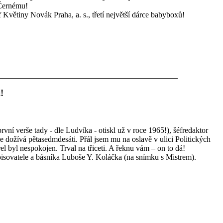
 Černému!
 Květiny Novák Praha, a. s., třetí největší dárce babyboxů!
!
vní verše tady - dle Ludvíka - otiskl už v roce 1965!), šéfredaktor
 dožívá pětasedmdesáti. Přál jsem mu na oslavě v ulici Politických
rel byl nespokojen. Trval na třiceti. A řeknu vám – on to dá!
 spisovatele a básníka Luboše Y. Koláčka (na snímku s Mistrem).