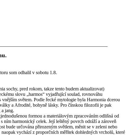
hu.
oru som odhalil v sobotu 1.8.
nia sochy, pred rokom, takze tento budem aktualizovat)
ckému slovu „harmos“ vyjadřující soulad, rovnováhu
a s vnějším světem. Podle řecké mytologie byla Harmonia dcerou
álky a Afrodité, bohyně lásky. Pro čínskou filozofii je pak
 a jang.
 zjednodušenou formou a materiálovým zpracováním odlišná od
 s ním harmonický celek. Její leštěný povrch odráží a zároveň
nost bude určována přirozeným světlem, měnit se v zeleni nebo
 naopak vychází z proporčních měřítek dohledných vrcholů, které