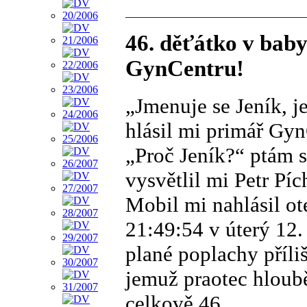
46. děťátko v bab
GynCentru!
„Jmenuje se Jeník, j
hlásil mi primář GynC
„Proč Jeník?“ ptám 
vysvětlil mi Petr Píc
Mobil mi nahlásil o
21:49:54 v úterý 12
plané poplachy příli
jemuž praotec hloub
celkově 46.