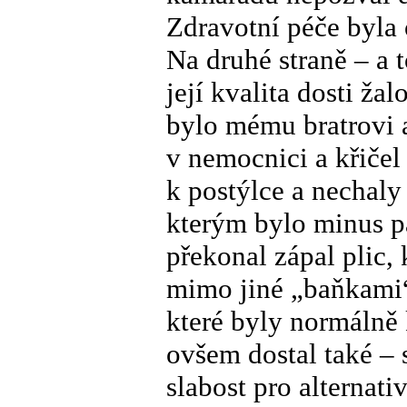
Zdravotní péče byla
Na druhé straně – a 
její kvalita dosti ža
bylo mému bratrovi a
v nemocnici a křičel 
k postýlce a nechal
kterým bylo minus pa
překonal zápal plic,
mimo jiné „baňkami“
které byly normálně 
ovšem dostal také – 
slabost pro alternati