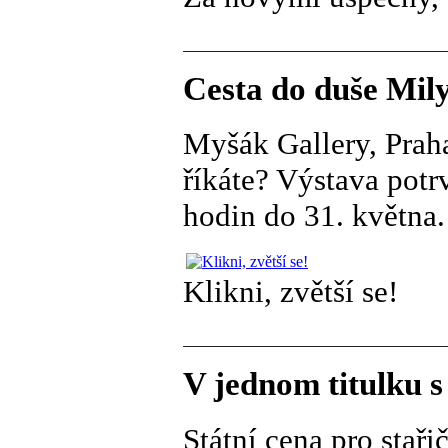
Cesta do duše Mily
Myšák Gallery, Praha
říkáte? Výstava potr
hodin do 31. května.
Klikni, zvětší se!
V jednom titulku 
Státní cena pro stař