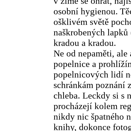
v zimě se ohřát, najís
osobní hygienou. Tě
ošklivém světě pocho
naškrobených lapků (m
kradou a kradou.
Ne od nepaměti, ale 
popelnice a prohlíží
popelnicových lidí n
schránkám poznání z
chleba. Leckdy si s 
procházejí kolem reg
nikdy nic špatného n
knihy, dokonce foto