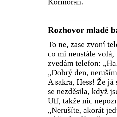
Kormorán.
Rozhovor mladé b
To ne, zase zvoní te
co mi neustále volá, 
zvedám telefon: „Ha
„Dobrý den, neruším
A sakra, Hess! Že já 
se nezděsila, když j
Uff, takže nic nepoz
„Nerušíte, akorát je