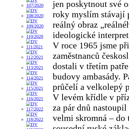
jen poskytnout své o
roky myslím stávají 
reálný obraz „reálné
ideologické interpret
V roce 1965 jsme při
zaměstnanců českosl
dostali v třetím patř
budovy ambasády. Pa
průčelí a velkolepý 
V levém křídle v pří
za pár dnů nastoupil
velmi skromná – do t
sousední ruské zákla