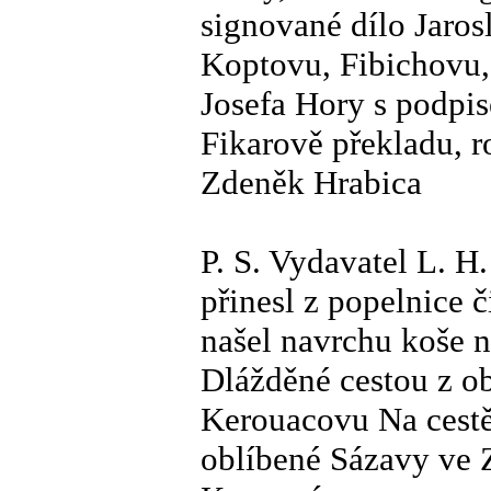
signované dílo Jarosl
Koptovu, Fibichovu,
Josefa Hory s podpi
Fikarově překladu, 
Zdeněk Hrabica
P. S. Vydavatel L. H
přinesl z popelnice 
našel navrchu koše 
Dlážděné cestou z o
Kerouacovu Na cestě 
oblíbené Sázavy ve 