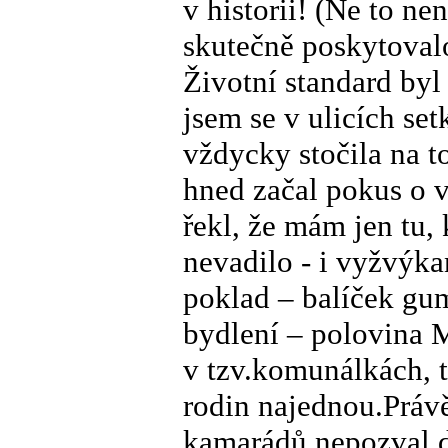
v historii! (Ne to n
skutečně poskytovalo
Životní standard byl
jsem se v ulicích set
vždycky stočila na 
hned začal pokus o
řekl, že mám jen tu
nevadilo - i vyžvýk
poklad – balíček gu
bydlení – polovina M
v tzv.komunálkách, t
rodin najednou.Práv
kamarádů nepozval 