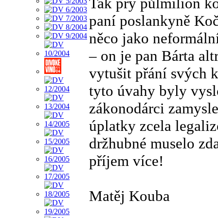
Tak prý půlmilión k
paní poslankyně Kočí
něco jako neformáln
– on je pan Bárta alt
vytušit přání svých 
tyto úvahy byly vysl
zákonodárci zamysle
úplatky zcela legal
držhubné muselo zda
příjem více!
Matěj Kouba