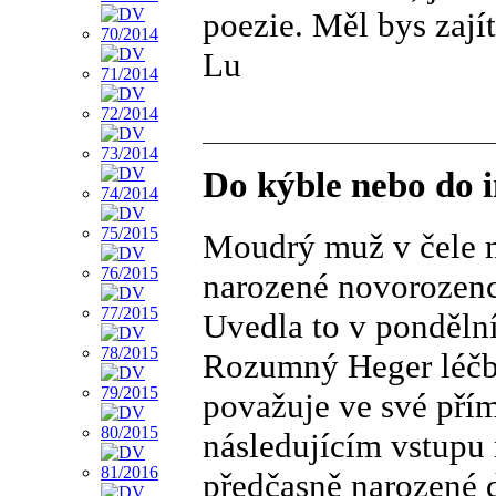
poezie. Měl bys zají
Lu
Do kýble nebo do 
Moudrý muž v čele m
narozené novorozenc
Uvedla to v ponděln
Rozumný Heger léčb
považuje ve své přím
následujícím vstupu 
předčasně narozené d