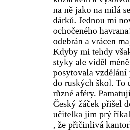
na ně jako na milá 
dárků. Jednou mi no
ochočeného havrana
odebrán a vrácen maj
Kdyby mi tehdy však 
styky ale viděl méně
posytovala vzdělání j
do ruských škol. To u
různé aféry. Pamatuj
Český žáček přišel 
učitelka jim prý řík
, že přičinlivá kant