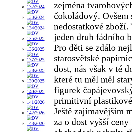
zejména tvarohových.
čokoládový. Ovšem s
nedostatkové zboží. 
jeden druh fádního b
Pro děti se zdálo ne
starosvětské papírni
dost, nás však v té d
které tu měl měl sta
figurek čapájevovsk
primitivní plastikov
Ještě zajímavějším m
za o dost vyšší ceny 