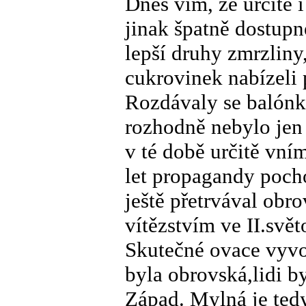
Dnes vím, že určitě i
jinak špatně dostupn
lepší druhy zmrzliny
cukrovinek nabízeli
Rozdávaly se balónky
rozhodně nebylo jen
v té době určitě vní
let propagandy pochop
ještě přetrvával obro
vítězstvím ve II.svět
Skutečné ovace vyvol
byla obrovská,lidi b
Západ. Mylná je tedy