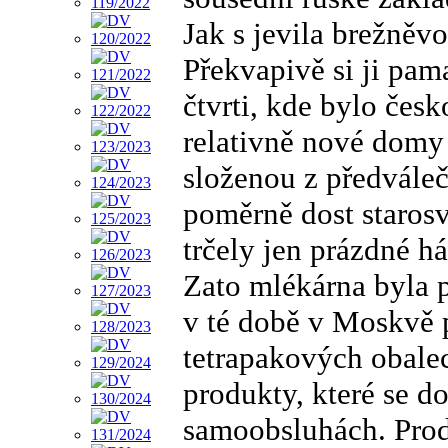
Jak s jevila brežně
Překvapivě si ji pam
čtvrti, kde bylo čes
relativně nové domy 
složenou z předváleč
poměrně dost staros
trčely jen prázdné 
Zato mlékárna byla 
v té době v Moskvě 
tetrapakových obalec
produkty, které se do
samoobsluhách. Prod