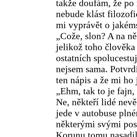
takže doufám, že po 
nebude klást filozofi
mi vyprávět o jakéms
„Cože, slon? A na ně
jelikož toho člověka
ostatních spolucestu
nejsem sama. Potvrdí
ten nápis a že mi ho 
„Ehm, tak to je fajn,
Ne, někteří lidé nevě
jede v autobuse plném
některými svými pos
Korunu tomu nasadil