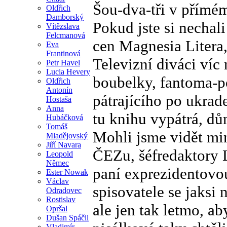
Šou-dva-tři v přímé
Oldřich
Damborský
Pokud jste si nechali
Vítězslava
Felcmanová
cen Magnesia Litera, 
Eva
Frantinová
Televizní diváci víc 
Petr Havel
Lucia Hevery
boubelky, fantoma-p
Oldřich
Antonín
pátrajícího po ukrad
Hostaša
Anna
tu knihu vypátrá, dů
Hubáčková
Tomáš
Mohli jsme vidět min
Mladějovský
Jiří Navara
ČEZu, šéfredaktory 
Leopold
Němec
paní exprezidentovou
Ester Nowak
Václav
spisovatele se jaksi 
Odradovec
Rostislav
ale jen tak letmo, ab
Opršal
Dušan Spáčil
Vladimír