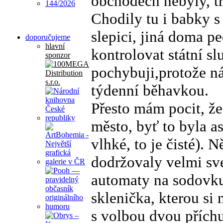
obchodech nebyly, t
Chodily tu i babky s
slepici, jiná doma p
doporučujeme
hlavní
kontrolovat státní sl
sponzor
pochybuji,protože n
týdenní běhavkou.
Přesto mám pocit, že
město, byť to byla as
vlhké, to je čisté). 
dodržovaly velmi své
automaty na sodovku
sklenička, kterou s
s volbou dvou příchu