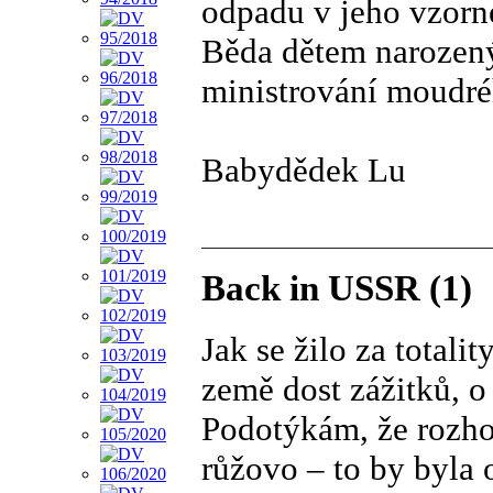
odpadu v jeho vzorn
Běda dětem narozený
ministrování moudréh
Babydědek Lu
Back in USSR (1)
Jak se žilo za total
země dost zážitků, o 
Podotýkám, že rozho
růžovo – to by byla 