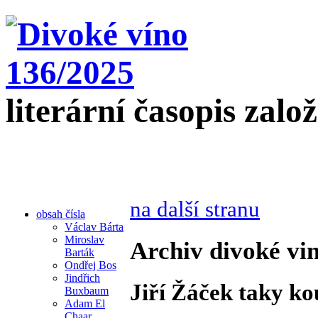
literární časopis zalo
na další stranu
obsah čísla
Václav Bárta
Miroslav
Archiv divoké vin
Barták
Ondřej Bos
Jindřich
Jiří Žáček taky ko
Buxbaum
Adam El
Chaar