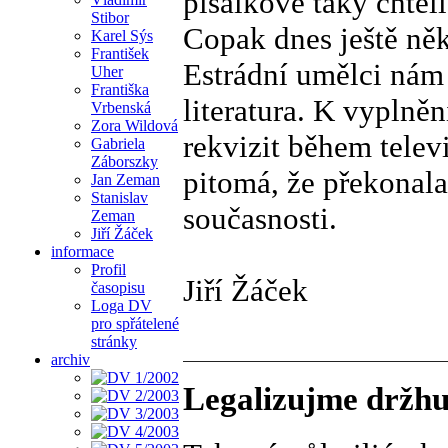
pisálkové taky chtěli
Stibor
Copak dnes ještě ně
Karel Sýs
František
Estrádní umělci nám
Uher
Františka
literatura. K vyplně
Vrbenská
Zora Wildová
rekvizit během televi
Gabriela
Záborszky
pitomá, že překonala 
Jan Zeman
Stanislav
současnosti.
Zeman
Jiří Žáček
informace
Profil
Jiří Žáček
časopisu
Loga DV
pro spřátelené
stránky
archiv
Legalizujme držhu