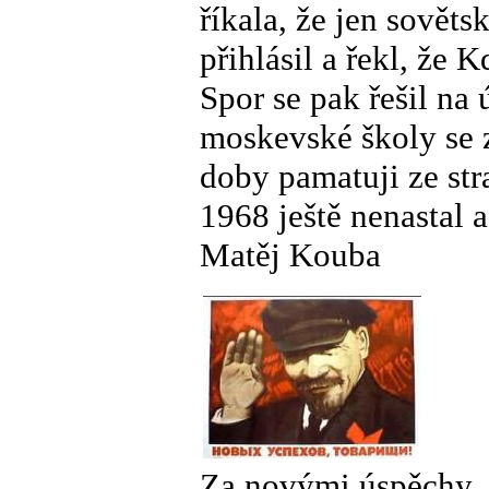
říkala, že jen sovět
přihlásil a řekl, že
Spor se pak řešil na 
moskevské školy se z
doby pamatuji ze str
1968 ještě nenastal a
Matěj Kouba
Za novými úspěchy, 