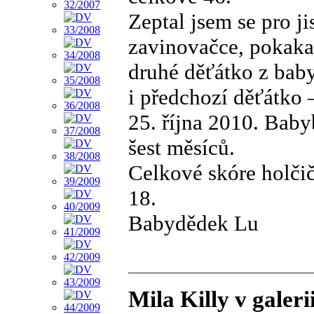
Zeptal jsem se pro j
zavinovačce, pokak
druhé děťátko z bab
i předchozí děťátko –
25. října 2010. Bab
šest měsíců.
Celkové skóre holčič
18.
Babydědek Lu
Mila Killy v galer