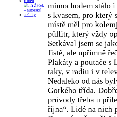
mimochodem stálo i m
s kvasem, pro který 
místě měl pro kolemj
půllitr, který vždy o
Setkával jsem se jak
Jistě, ale upřímně ře
Plakáty a poutače s 
taky, v radiu i v tele
Nedaleko od nás byly
Gorkého třída. Dobře
průvody třeba u příl
října“. Lidé na nich