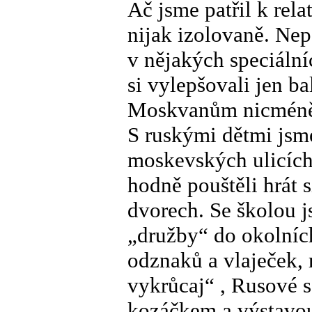
Ač jsme patřil k rela
nijak izolovaně. Nep
v nějakých speciální
si vylepšovali jen b
Moskvanům nicméně 
S ruskými dětmi jsme
moskevských ulicích
hodně pouštěli hrát 
dvorech. Se školou j
„družby“ do okolníc
odznaků a vlaječek, 
vykrůcaj“ , Rusové 
kozáčkem a výstavo