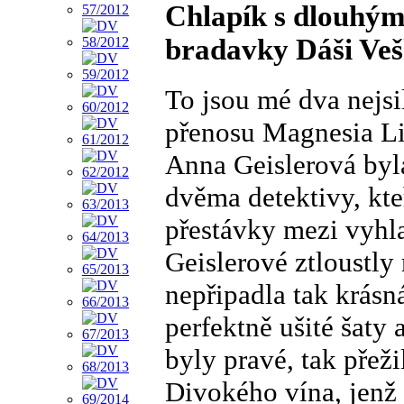
Chlapík s dlouhým
bradavky Dáši Ve
To jsou mé dva nejsil
přenosu Magnesia Lit
Anna Geislerová byla
dvěma detektivy, kte
přestávky mezi vyhla
Geislerové ztloustly 
nepřipadla tak krásn
perfektně ušité šaty 
byly pravé, tak přeži
Divokého vína, jenž