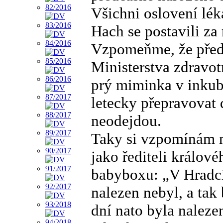
Všichni oslovení léka
Hach se postavili za
Vzpomeňme, že před 1
Ministerstva zdravotn
prý miminka v inkubá
letecky přepravovat
neodejdou.
Taky si vzpomínám n
jako řediteli králov
babyboxu: „V Hradc
nalezen nebyl, a tak
dní nato byla naleze