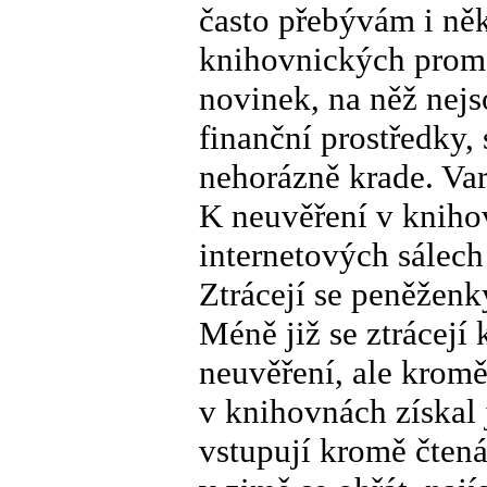
často přebývám i ně
knihovnických prom
novinek, na něž nej
finanční prostředky, 
nehorázně krade. Va
K neuvěření v knihov
internetových sálech
Ztrácejí se peněženk
Méně již se ztrácejí 
neuvěření, ale kromě
v knihovnách získal
vstupují kromě čtená