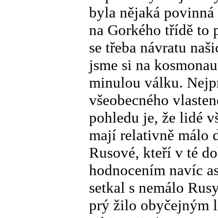
byla nějaká povinná
na Gorkého třídě to 
se třeba návratu naš
jsme si na kosmonaut
minulou válku. Nejp
všeobecného vlasten
pohledu je, že lidé v
mají relativně málo
Rusové, kteří v té d
hodnocením navíc asi
setkal s nemálo Rusy,
prý žilo obyčejným l