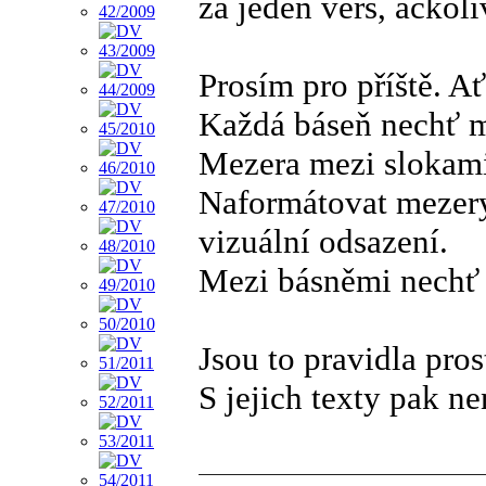
za jeden verš, ačkoli
Prosím pro příště. A
Každá báseň nechť m
Mezera mezi slokami
Naformátovat mezery 
vizuální odsazení.
Mezi básněmi nechť 
Jsou to pravidla pros
S jejich texty pak n