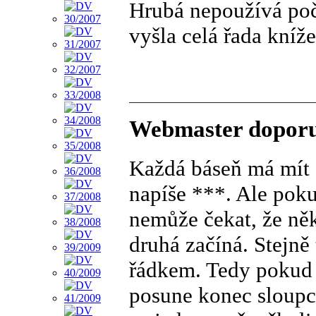
Hrubá nepoužívá počí
vyšla celá řada kníž
Webmaster doporu
Každá báseň má mít s
napíše ***. Ale poku
nemůže čekat, že něk
druhá začíná. Stejn
řádkem. Tedy pokud n
posune konec sloupce