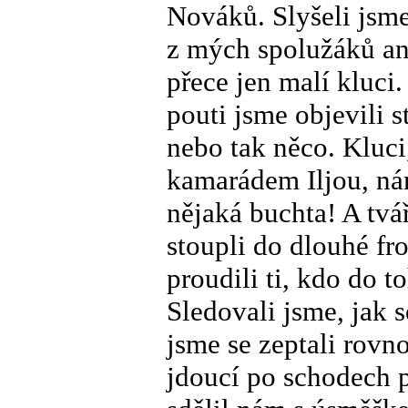
Nováků. Slyšeli jsme
z mých spolužáků an
přece jen malí kluci
pouti jsme objevili 
nebo tak něco. Kluci
kamarádem Iljou, nám
nějaká buchta! A tvář
stoupli do dlouhé fro
proudili ti, kdo do 
Sledovali jsme, jak s
jsme se zeptali rovn
jdoucí po schodech p