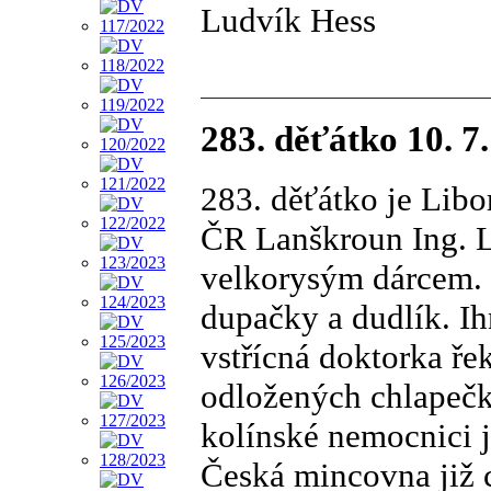
Ludvík Hess
283. děťátko 10. 7
283. děťátko je Lib
ČR Lanškroun Ing. L
velkorysým dárcem. 
dupačky a dudlík. Ih
vstřícná doktorka ře
odložených chlapečk
kolínské nemocnici j
Česká mincovna již 