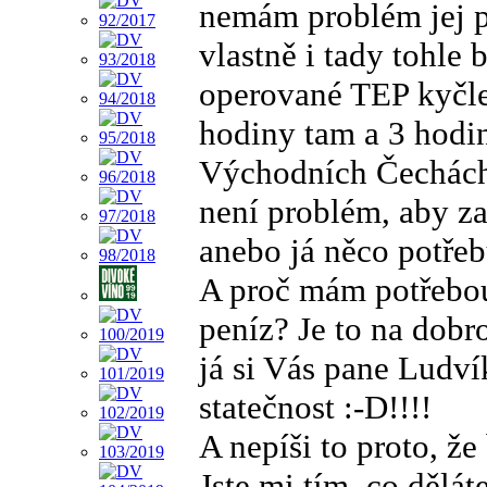
nemám problém jej p
vlastně i tady tohle 
operované TEP kyčle
hodiny tam a 3 hodi
Východních Čechách
není problém, aby za
anebo já něco potřeb
A proč mám potřebou
peníz? Je to na dobr
já si Vás pane Ludv
statečnost :-D!!!!
A nepíši to proto, že
Jste mi tím, co dělát