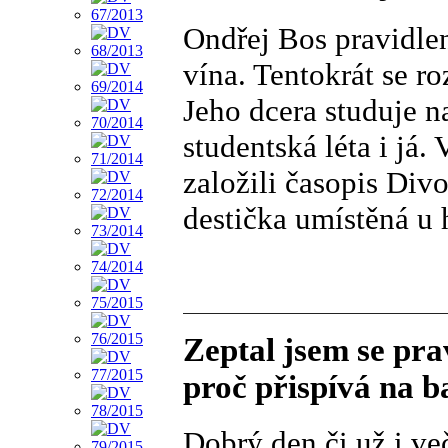
Ondřej Bos pravidle
vína. Tentokrát se r
Jeho dcera studuje n
studentská léta i já
založili časopis Div
destička umístěná u 
Zeptal jsem se pr
proč přispívá na 
Dobrý den či už i ve