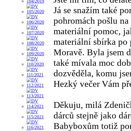
Já se snažím také po
pohromách pošlu na s
materiální pomoc, ja
materiální sbírka po
Moravě. Byla jsem d
také mívala moc dob
dozvěděla, komu jse
Hezký večer Vám pře
Děkuju, milá Zdeni
dárců stejně jako dá
Babyboxům totiž po