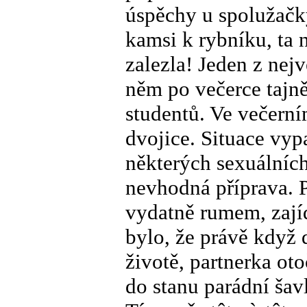
úspěchy u spolužačky
kamsi k rybníku, ta 
zalezla! Jeden z nejv
něm po večerce tajně
studentů. Ve večerním
dvojice. Situace vyp
některých sexuálních
nevhodná příprava. P
vydatně rumem, zají
bylo, že právě když
životě, partnerka ot
do stanu parádní šavl