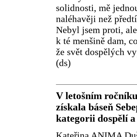
solidnosti, mě jedno
naléhavěji než předtí
Nebyl jsem proti, al
k té menšině dam, c
že svět dospělých vy
(ds)
V letošním ročník
získala báseň Sebe
kategorii dospělí a 
Kateřina ANIMA Du