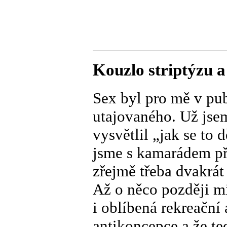
Kouzlo striptýzu a
Sex byl pro mě v pu
utajovaného. Už jsem
vysvětlil „jak se to d
jsme s kamarádem př
zřejmě třeba dvakrát
Až o něco později mi 
i oblíbená rekreační 
antikoncepce a že te