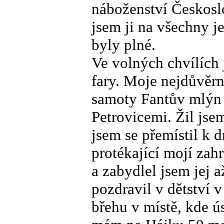
náboženství Českosl
jsem ji na všechny je
byly plné.
Ve volných chvílích 
fary. Moje nejdůvěrn
samoty Fantův mlýn 
Petrovicemi. Žil js
jsem se přemístil k
protékající mojí za
a zabydlel jsem jej 
pozdravil v dětství 
břehu v místě, kde ú