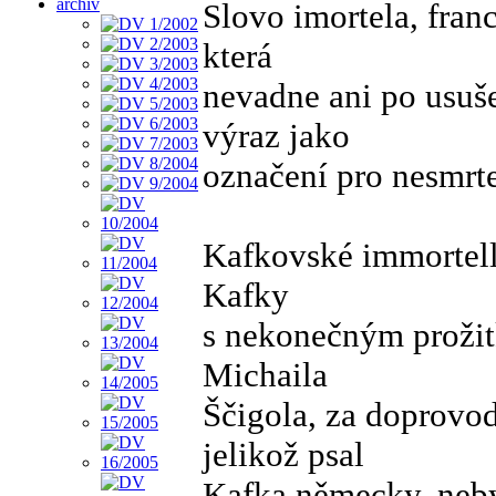
archiv
Slovo imortela, fran
která
nevadne ani po usuše
výraz jako
označení pro nesmrte
Kafkovské immortell
Kafky
s nekonečným prožit
Michaila
Ščigola, za doprovod
jelikož psal
Kafka německy, neby