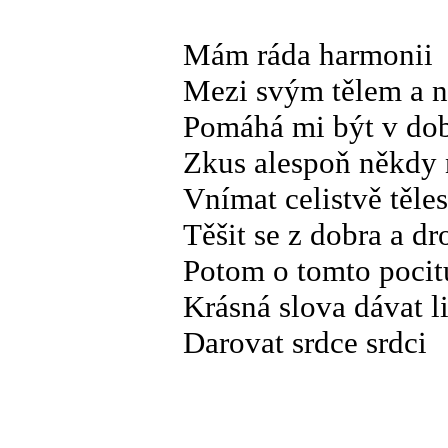
Mám ráda harmonii
Mezi svým tělem a n
Pomáhá mi být v dob
Zkus alespoň někdy 
Vnímat celistvě těles
Těšit se z dobra a d
Potom o tomto pocitu
Krásná slova dávat 
Darovat srdce srdci