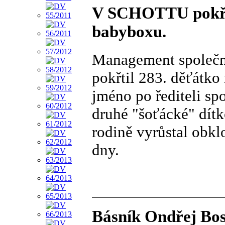
V SCHOTTU pokřti
babyboxu.
Management společ
pokřtil 283. děťátko
jméno po řediteli spo
druhé "šoťácké" dít
rodině vyrůstal obkl
dny.
Básník Ondřej Bos