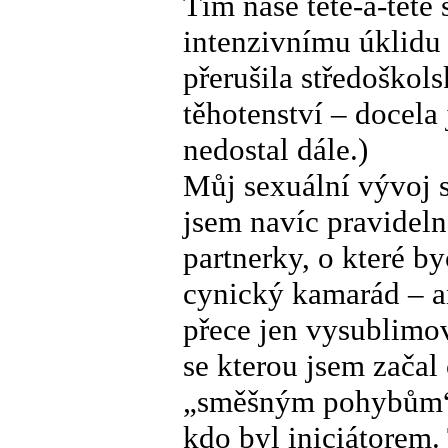
Tím naše tête-à-tête
intenzivnímu úklidu 
přerušila středoško
těhotenství – docela 
nedostal dále.)
Můj sexuální vývoj s
jsem navíc pravideln
partnerky, o které by
cynický kamarád – an
přece jen vysublimov
se kterou jsem začal
„směšným pohybům“. 
kdo byl iniciátorem. 