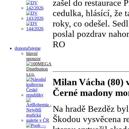
zašel do restaurace P
cedulka, hlásící, že
roky, co odešel. Sedl
poslal pozdrav nahor
RO
doporučujeme
hlavní
sponzor
Milan Vácha (80) v
Černé madony mon
Na hradě Bezděz byl
Škodou vysvěcena re