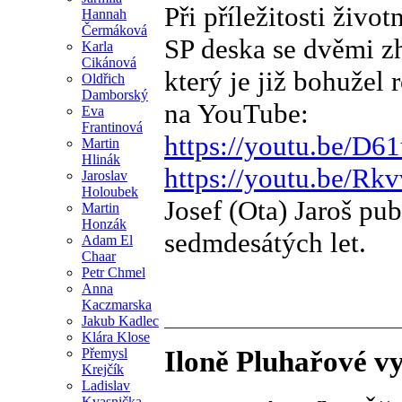
Při příležitosti živo
Hannah
Čermáková
SP deska se dvěmi z
Karla
Cikánová
který je již bohužel 
Oldřich
Damborský
na YouTube:
Eva
Frantinová
https://youtu.be/D6
Martin
Hlinák
https://youtu.be/Rk
Jaroslav
Holoubek
Josef (Ota) Jaroš pu
Martin
Honzák
sedmdesátých let.
Adam El
Chaar
Petr Chmel
Anna
Kaczmarska
Jakub Kadlec
Klára Klose
Přemysl
Iloně Pluhařové v
Krejčík
Ladislav
Kvasnička