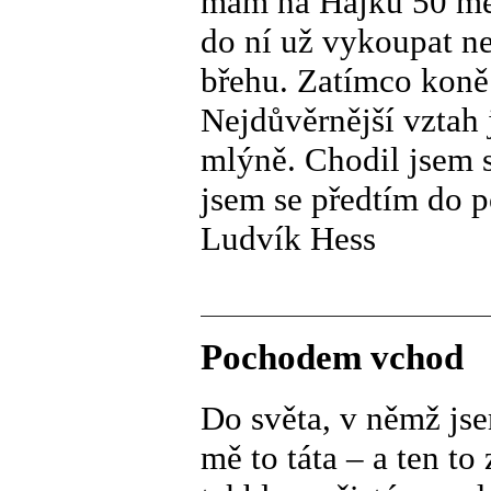
mám na Hájku 50 met
do ní už vykoupat n
břehu. Zatímco koně
Nejdůvěrnější vztah
mlýně. Chodil jsem s
jsem se předtím do p
Ludvík Hess
Pochodem vchod
Do světa, v němž jse
mě to táta – a ten to