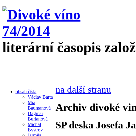
literární časopis zalo
na další stranu
obsah čísla
Václav Bárta
Mia
Archiv divoké vin
Baumanová
Dagmar
Burianová
SP deska Josefa J
Michal
Bystrov
Jarmila