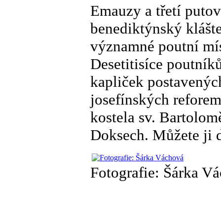
Emauzy a třetí putov
benediktýnský klášte
významné poutní míst
Desetitisíce poutní
kapliček postavenýc
josefínských reforem
kostela sv. Bartolo
Doksech. Můžete ji d
Fotografie: Šárka V