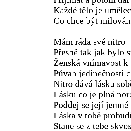
Každé tělo je umělec
Co chce být milová
Mám ráda své nitro
Přesně tak jak bylo 
Ženská vnímavost k o
Půvab jedinečnosti c
Nitro dává lásku so
Lásku co je plná po
Poddej se její jemné
Láska v tobě probudí
Stane se z tebe skvos