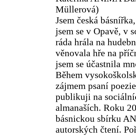
Müllerová)
Jsem česká básnířka,
jsem se v Opavě, v so
ráda hrála na hudebn
věnovala hře na příč
jsem se účastnila mn
Během vysokoškolsk
zájmem psaní poezie 
publikuji na sociální
almanaších. Roku 20
básnickou sbírku 
autorských čtení. Po