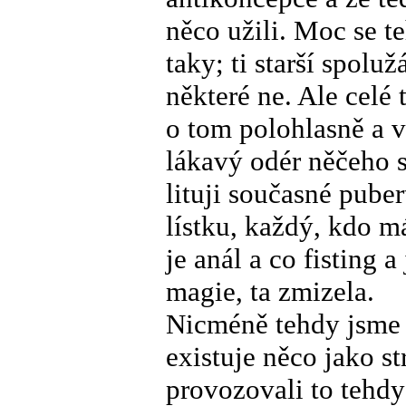
něco užili. Moc se t
taky; ti starší spoluž
některé ne. Ale celé
o tom polohlasně a 
lákavý odér něčeho 
lituji současné pube
lístku, každý, kdo má
je anál a co fisting 
magie, ta zmizela.
Nicméně tehdy jsme s
existuje něco jako s
provozovali to tehd