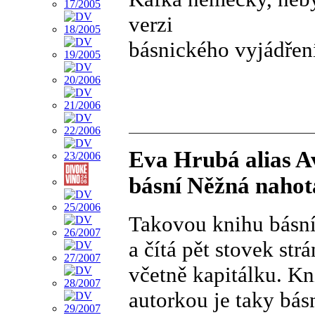
verzi
básnického vyjádřen
Eva Hrubá alias A
básní Něžná nahot
Takovou knihu básní
a čítá pět stovek st
včetně kapitálku. Kn
autorkou je taky bás