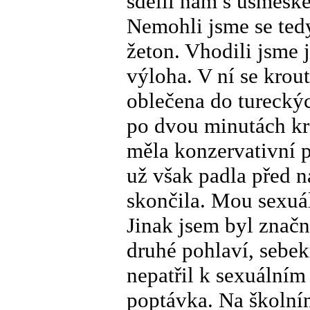
sdělil nám s úsměšk
Nemohli jsme se tedy 
žeton. Vhodili jsme 
výloha. V ní se krou
oblečena do tureckýc
po dvou minutách kro
měla konzervativní p
už však padla před 
skončila. Mou sexuál
Jinak jsem byl značn
druhé pohlaví, sebek
nepatřil k sexuálním
poptávka. Na školním