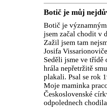
Botič je můj nejdů
Botič je významným
jsem začal chodit v 
Zažil jsem tam nejsm
Josifa Vissarionovič
Seděli jsme ve třídě
hrála nepřetržitě sm
plakali. Psal se rok 
Moje maminka pracov
Československé církv
odpolednech chodila