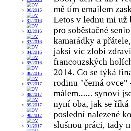
mě tím emailem zask
Letos v lednu mi už
pro soběstačné senio
kamarádky a přátele,
jaksi víc zlobí zdra
francouzských holích
2014. Co se týká fin
rodinu "černá ovce" 
málem...... synovi j
nyní oba, jak se řík
poslední nalezené k
slušnou práci, tady m