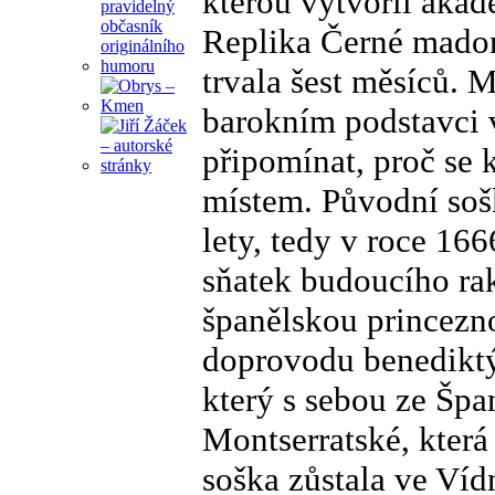
kterou vytvořil aka
Replika Černé madony
trvala šest měsíců.
barokním podstavci 
připomínat, proč se
místem. Původní soš
lety, tedy v roce 16
sňatek budoucího rak
španělskou princezn
doprovodu benedikt
který s sebou ze Špa
Montserratské, která
soška zůstala ve Víd