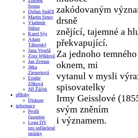
Zdeněk
Sosna
zakódovaným význam
Dušan Spáčil
Martin Srnec
drsně
Vladimír
Stibor
znějící, tajemné a 
Karel Sýs
Adam
překvapující.
Táborský
Jana Veselá
Za jednoho temného 
Zora Wildová
Jan Zeman
oknem, mi
Jitka
Zienertová
vytanul v mysli výra
Emilie
Zítková
spisovatelky
Jiří Žáček
přílohy
Irmy Geisslové (1855
Diskuse
informace
svým zněním
Profil
časopisu
i významem.
Loga DV
pro spřátelené
stránky