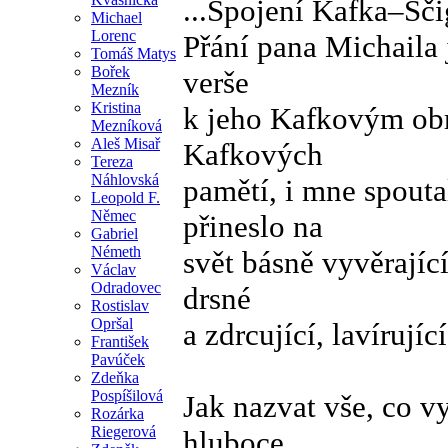
...Spojení Kafka–Šč
Michael
Lorenc
Přání pana Michaila 
Tomáš Matys
Bořek
verše
Mezník
Kristina
k jeho Kafkovým obra
Mezníková
Aleš Misař
Kafkových
Tereza
Náhlovská
pamětí, i mne spout
Leopold F.
Němec
přineslo na
Gabriel
Németh
svět básně vyvěrajíc
Václav
Odradovec
drsné
Rostislav
Opršal
a zdrcující, lavírujíc
František
Pavúček
Zdeňka
Pospíšilová
Jak nazvat vše, co v
Rozárka
Riegerová
hluboce