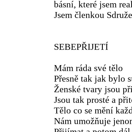
básní, které jsem re
Jsem členkou Sdruže
SEBEPŘIJETÍ
Mám ráda své tělo
Přesně tak jak bylo 
Ženské tvary jsou př
Jsou tak prosté a při
Tělo co se mění kaž
Nám umožňuje jenom 
Přijímat a potom dál