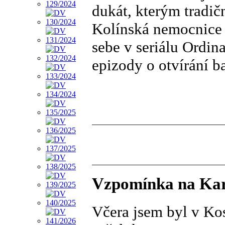
dukát, kterým tradič
Kolínská nemocnice j
sebe v seriálu Ordin
epizody o otvírání 
Vzpomínka na Kar
Včera jsem byl v Kos