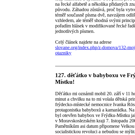
na řecké alfabetě a několika přidaných zn
původu. Záhadou zůstává, proč byla vytv
téměř současně písma dvě, navzájem odlis
vzhledem, ale téměř shodná svými princip
pořadím hlásek v modifikované řecké řade
jednotlivých písmen.
Celý článek najdete na adrese
slovane.org/index.php/z-domova/132-moj
otazniky
127. děťátko v babyboxu ve Fr
Místku!
Děťátko mi oznámil mobil 20. září v 11 h
minut a chvilku na to mi volala dětská pr
frýdecko-místecké nemocnice Ivanka Rös
protagonistka babyboxů a kamarádka. Na j
byl otevřen babybox ve Frýdku-Místku ja
v Moravskoslezském kraji 7. listopadu 20
Pamětníkům asi datum připomene Velkou 
socialistickou revoluci a nebudou se mýlit