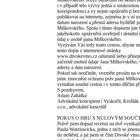
i v případě této výzvy jedná o soukromou
korespondenci a vy nejste oprávněn ji bez
publikovat na internetu, zejména je v ní u
datum narození a přesná adresa bydliště p
Miškovského. Spolu s tímto dopisem jste 
jakéhokoliv oprávnění uveřejnil i detailní
údaj o osobě pana Miškovského.
Vyzývám Vás tedy touto cestou, abyste n
tento dopis z internetové stránky
www.divokevino.cz odstranil nebo přine
začernil osobní údaje Jana Miškovského, 
adresy a data narození.
Pokud tak neučiníte, vezměte prosím na v
jsme zmocněni ochranu práv pana Miško
vymáhat soudní cestou i v tomto dílčím př
S pozdravem,
Adam Zahálka
Advokátní koncipient | Vyskočil, Krošlák 
s.r.o., advokátní kancelář
POKUS O HRU S NULOVÝM SOUČ
Právě jsem dopsal recenzi na dvě vynikají
Paula Watzlawicka, jedna z nich se jmen
do neštěstí, a jal jsem se čísti Divoké víno