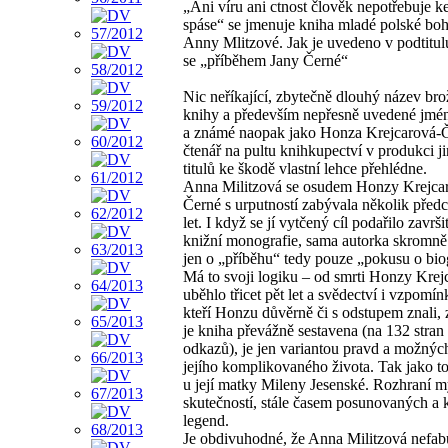
„Ani víru ani ctnost člověk nepotřebuje k
spáse“ se jmenuje kniha mladé polské bo
Anny Mlitzové. Jak je uvedeno v podtitul
se „příběhem Jany Černé“
Nic neříkající, zbytečně dlouhý název br
knihy a především nepřesně uvedené jmén
a známé naopak jako Honza Krejcarová-
čtenář na pultu knihkupectví v produkci j
titulů ke škodě vlastní lehce přehlédne.
Anna Militzová se osudem Honzy Krejca
Černé s urputností zabývala několik před
let. I když se jí vytčený cíl podařilo završ
knižní monografie, sama autorka skromně
jen o „příběhu“ tedy pouze „pokusu o biog
Má to svoji logiku – od smrti Honzy Krej
uběhlo třicet pět let a svědectví i vzpomínk
kteří Honzu důvěrně či s odstupem znali, 
je kniha převážně sestavena (na 132 stran
odkazů), je jen variantou pravd a možnýc
jejího komplikovaného života. Tak jako t
u její matky Mileny Jesenské. Rozhraní m
skutečností, stále časem posunovaných a k
legend.
Je obdivuhodné, že Anna Militzová nefab