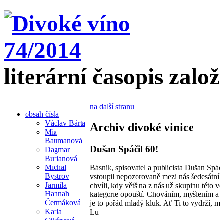
literární časopis zalo
na další stranu
obsah čísla
Václav Bárta
Archiv divoké vinice
Mia
Baumanová
Dušan Spáčil 60!
Dagmar
Burianová
Michal
Básník, spisovatel a publicista Dušan Spáč
Bystrov
vstoupil nepozorovaně mezi nás šedesátní
Jarmila
chvíli, kdy většina z nás už skupinu této 
Hannah
kategorie opouští. Chováním, myšlením 
Čermáková
je to pořád mladý kluk. Ať Ti to vydrží, 
Karla
Lu