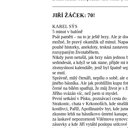
JIŘÍ ŽÁČEK: 70!
KAREL SÝS
5 minut v balóně
Psát paměti – na to je ještě brzy. Ale je do
možné, že pravý okamžik už minul. Napa
pouhé historky, anekdoty, teskná zastave
rozsypaným životaběhem.
Nikdy jsem netušil, jak brzy nám jednou 
sedmdesát, a když se tak stane, přijde mi 
zlomyslnost kalendáře, jenž byl špatně se
se mstí.
Správně, milý čtenáři, nepíšu o sobě, ale o
jiného básníka. Ale jak prohlížím kupu fot
černé na bílém spatřuji, že můj život je s 
Jiřího svázán víc, než jsem si myslel.
První setkání v Písku, poznávací cesta do
Strakonic, chata v Krkonoších, kde strašili
kostlivci, Paříž, Apollinairův byt, kde jsm
zkusmo lehli na básníkovo úmrtní kanape
za laskavé nepozornosti Vilémova synovce
zásuvky a kde Jiří vytáhl poslepu srdcové