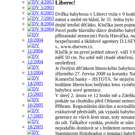
Liberec!
Dvířka babyboxu v Liberci vrzla v 9 hodi
minut a mobil mi hlásil, že 31. ledna byl
druhé letošní děťátko. Klučíka jsem pojm
Pavel podle hlavního dárce druhého bab
příbramské nemocnici Pavla Hlaváčka, ma
bezpečnostní a úklidové agentury D.I.SE
s., www.diseven.cz.
Klučík je na první pohled zdravý, váží 3 
měří 50 cm. Na sobě měl chudé oblečení,
neošetřený.
Je čtvrtým děťátkem libereckého babybox
zřízeného 27. června 2008 za korunky N
Komerční banky – JISTOTA. Se stejným
hodláme libereckou bedýnku letos vyměni
babybox nové generace.
V úterý 2. února ve 12 hodin mě a Zdeňka
potkáte na chodníku před Oblastní nemoc
Příbram. Regionálním dárcům a novinář
exkluzivně předvádět, jak vypadá babyb
generace ze všech šesti stran, tedy nena
do zdi. Taškařice vznikla, protože se nám
nepodařilo domluvit se s ředitelem nemoc
Stanislavem Holobradou o instalaci baby