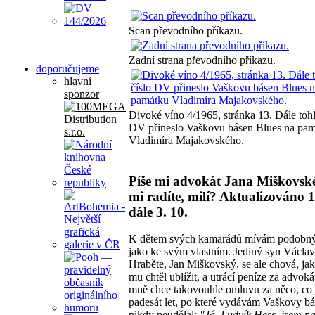
Scan převodního příkazu.
Zadní strana převodního příkazu.
doporučujeme
hlavní
sponzor
Divoké víno 4/1965, stránka 13. Dále tohl
DV přineslo Vaškovu básen Blues na pa
Vladimíra Majakovského.
Píše mi advokát Jana Miškovsk
mi radíte, milí? Aktualizováno 1.
dále 3. 10.
K dětem svých kamarádů mívám podobný
jako ke svým vlastním. Jediný syn Václa
Hraběte, Jan Miškovský, se ale chová, ja
mu chtěl ublížit, a utrácí peníze za advok
mně chce takovouhle omluvu za něco, co 
padesát let, po které vydávám Vaškovy bá
nikdy neudělal:
"Já, Ludvík Hess, jsem n