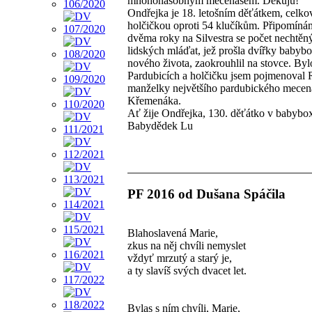
mnohonásobným mecenášem. Děkuju!
Ondřejka je 18. letošním děťátkem, celko
holčičkou oproti 54 klučíkům. Připomíná
dvěma roky na Silvestra se počet nechtěn
lidských mláďat, jež prošla dvířky babyb
nového života, zaokrouhlil na stovce. Byl
Pardubicích a holčičku jsem pojmenoval 
manželky největšího pardubického mecená
Křemenáka.
Ať žije Ondřejka, 130. děťátko v babybo
Babydědek Lu
PF 2016 od Dušana Spáčila
Blahoslavená Marie,
zkus na něj chvíli nemyslet
vždyť mrzutý a starý je,
a ty slavíš svých dvacet let.
Bylas s ním chvíli, Marie,