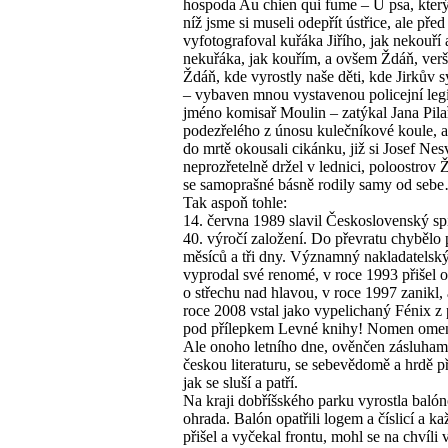
hospoda Au chien qui fume – U psa, který
níž jsme si museli odepřít ústřice, ale před
vyfotografoval kuřáka Jiřího, jak nekouří
nekuřáka, jak kouřím, a ovšem Ždáň, ver
Ždáň, kde vyrostly naše děti, kde Jirkův 
– vybaven mnou vystavenou policejní legi
jméno komisař Moulin – zatýkal Jana Pila
podezřelého z únosu kulečníkové koule, 
do mrtě okousali cikánku, již si Josef Ne
neprozřetelně držel v lednici, poloostrov 
se samoprašné básně rodily samy od seb
Tak aspoň tohle:
14. června 1989 slavil Československý sp
40. výročí založení. Do převratu chybělo 
měsíců a tři dny. Významný nakladatels
vyprodal své renomé, v roce 1993 přišel 
o střechu nad hlavou, v roce 1997 zanikl,
roce 2008 vstal jako vypelichaný Fénix z
pod přílepkem Levné knihy! Nomen ome
Ale onoho letního dne, ověnčen zásluham
českou literaturu, se sebevědomě a hrdě 
jak se sluší a patří.
Na kraji dobříšského parku vyrostla baló
ohrada. Balón opatřili logem a číslicí a k
přišel a vyčekal frontu, mohl se na chvíli 