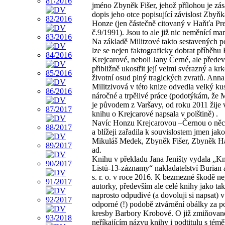
jméno Zbyněk Fišer, jehož přílohou je zá
dopis jeho otce popisující závislost Zbyňk
Honze (jen částečně citovaný v Haňťa Pr
č.9/1991). Jsou to ale již nic neměnící mar
Na základě Militzové takto sestavených 
lze se nejen faktograficky dobrat příběh
Krejcarové, neboli Jany Černé, ale přede
přibližně ukostřit její velmi svérazný a k
životní osud plný tragických zvratů. Anna
Militzivová v této knize odvedla velký ku
náročné a trpělivé práce (podotýkám, že M
je původem z Varšavy, od roku 2011 žije 
knihu o Krejcarové napsala v polštině) .
Navíc Honzu Krejcarovou –Černou o něco
a blížeji zařadila k souvislostem jmen jako
Mikuláš Medek, Zbyněk Fišer, Zbyněk H
ad.
Knihu v překladu Jana Jeništy vydala „K
Listů-13-záznamy“ nakladatelství Burian 
s. r. o. v roce 2016. K bezmezné škodě ne
autorky, především ale celé knihy jako ta
naprosto odpudivé (a dovoluji si napsat) 
odporné (!) podobě ztvárnění obálky za po
kresby Barbory Krobové. O již zmiňovan
neříkajícím názvu knihy i podtitulu s témě