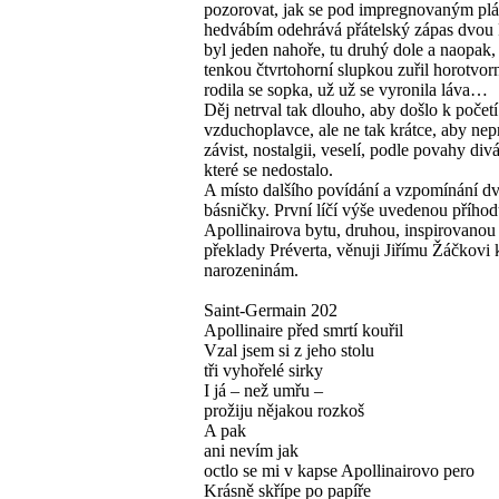
pozorovat, jak se pod impregnovaným plá
hedvábím odehrává přátelský zápas dvou
byl jeden nahoře, tu druhý dole a naopak,
tenkou čtvrtohorní slupkou zuřil horotvor
rodila se sopka, už už se vyronila láva…
Děj netrval tak dlouho, aby došlo k počet
vzduchoplavce, ale ne tak krátce, aby nep
závist, nostalgii, veselí, podle povahy div
které se nedostalo.
A místo dalšího povídání a vzpomínání d
básničky. První líčí výše uvedenou příhod
Apollinairova bytu, druhou, inspirovanou
překlady Préverta, věnuji Jiřímu Žáčkovi 
narozeninám.
Saint-Germain 202
Apollinaire před smrtí kouřil
Vzal jsem si z jeho stolu
tři vyhořelé sirky
I já – než umřu –
prožiju nějakou rozkoš
A pak
ani nevím jak
octlo se mi v kapse Apollinairovo pero
Krásně skřípe po papíře