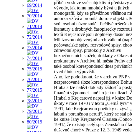
příběh veskrze své subjektivní představy 
vývody, jak tomu mnohdy bývá u jiných
monografií, kdy se převážnou většinou m
autorka vžívá a promítá do role objektu. M
svůj osobní názor smlčí. Pečlivé rešerše 
literatury a drobných časopisecky roztro
textů Krejcarové jsou doplněny dosud n
Militzovou objevenými archiváliemi (např
pečovatelské spisy, rozvodové spisy, chor
zdravotní spisy, protokoly z Archivu
bezpečnostních složek, doklady z Okresni
prokuratury v Archivu hl. města Prahy atd.
také osobní korespondencí dnes privátních
i verbálních výpovědí.
Ano, lze podotknout, že v archivu PNP v
nezpracované sloze korespondence Bohu
Hrabala lze nalézt doklady žádostí o posk
finanční výpomoci Janě i o její realizaci. 
Hrabal o Krejcarové napsal již v knize D
úkoly v roce 1970 i v textu „Černá lyra“ 
1991, kde Krejcarovou poeticky nazývá „
labutí s poraněnou perutí“, který se stal 
ke knize Jany Krejcarové Clarissa /Conco
1991/, že existuje celý spis Zemského úřa
duševně choré v Praze z 12. 3. 1949 vede