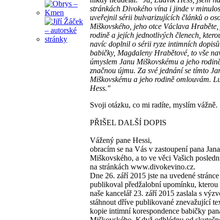
stránkách Divokého vína i jinde v minulos
uveřejnil sérii bulvarizujících článků o o
Miškovského, jeho otce Václava Hraběte,
rodině a jejích jednotlivých členech, kter
navíc doplnil o sérii ryze intimních dopisů
babičky, Magdaleny Hrabětové, to vše nav
úmyslem Janu Miškovskému a jeho rodině
značnou újmu. Za své jednání se tímto Ja
Miškovskému a jeho rodině omlouvám. L
Hess."
Svoji otázku, co mi radíte, myslím vážně.
PŘIŠEL DALŠÍ DOPIS
Vážený pane Hessi,
obracím se na Vás v zastoupení pana Jana
Miškovského, a to ve věci Vašich posledn
na stránkách www.divokevino.cz.
Dne 26. září 2015 jste na uvedené stránce
publikoval předžalobní upomínku, ktero
naše kancelář 23. září 2015 zaslala s výz
stáhnout dříve publikované znevažující te
kopie intimní korespondence babičky pan
Miškovského. Když odhlédnu od skutečnos