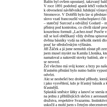
Balón byl ovšem upoutaný, takzvaný balón
V roce 1891 podobný aparát lehčí vzduchu
k obveselení návštěvníků Jubilejní výstav
Stromovce. V Dobříši bylo lze si představi
slovo vzatí francouzští vzduchoplavci čili
– statečný Surcouf a odvážný Godard – m
přístroj pod kontrolou, co chvíli rázně pro
kouzelnou formuli „Lachez-tout! Pusťte v
níž se koš obtěžkaný vždy dvěma spisovate
dvěma básníky vydá na několik metrů dl
pouť ke středočeským výšinám.
Jiří Žáček a já jsme nemohli zůstat při zem
jsem musel myslet na Kamila Lhotáka, kt
namaloval a nakreslil stovky balónů, ale
se nesvezl.
Žel všechno má svůj konec a brzy po na
šťastném přistání bylo nutno balón vypusti
odvézt.
Akt se neobešel bez drobné příhody, která
i jako vysvětlení, kdo je šťastný básník a 
šťastnější.
Splasklá směsice látky a lanoví se snesla n
na jednu z přihlížejících slečen z aeronau
družstva, respektive Svazarmu. Instinktiv
uskočil a mohl jsem s četným obecenstve