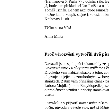
(Heřmanová 6, Praha 7) v dolním sálu. B
já, bude tam překladatel Jan Jeništa a nakl
Tomáš Tichák. Během akci bude samozře
možné knihu koupit, stejně jako ostatní k
Knihovny Listů..
Těším se na Vás!
Anna Militz
Proč věrozvěsti vytvořili dvě pí
Navázali jsme spolupráci s kamarády ze s
Slovanská unie - a díky tomu můžeme i č
Divokého vína nabízet ukázky z toho, co 
objevuje na jejich pozoruhodných webov
stránkách. Zatím vám přinášíme článek p
Lubora Mojdla (autora Encyklopedie píse
o problémech vzniku a priority staroslov
písem:
Otazníků je v případě slovanských písem,
počtu, původu a vývoje více, než si běžně