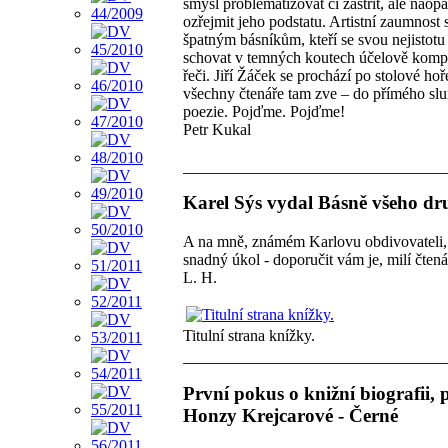
smysl problematizovat či zastřít, ale naop
ozřejmit jeho podstatu. Artistní zaumnost 
špatným básníkům, kteří se svou nejistotu
schovat v temných koutech účelově komp
řeči. Jiří Žáček se prochází po stolové hoř
všechny čtenáře tam zve – do přímého sl
poezie. Pojďme. Pojďme!
Petr Kukal
Karel Sýs vydal Básně všeho dr
A na mně, známém Karlovu obdivovateli,
snadný úkol - doporučit vám je, milí čtená
L. H.
Titulní strana knížky.
První pokus o knižní biografii, 
Honzy Krejcarové - Černé