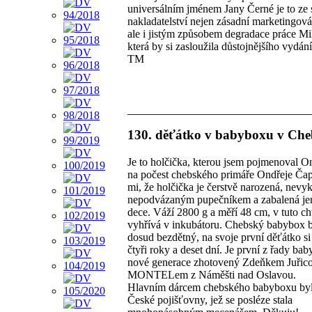
universálním jménem Jany Černé je to ze 
nakladatelství nejen zásadní marketingov
ale i jistým způsobem degradace práce Mil
která by si zasloužila důstojnějšího vydání
TM
130. děťátko v babyboxu v Che
Je to holčička, kterou jsem pojmenoval O
na počest chebského primáře Ondřeje Ča
mi, že holčička je čerstvě narozená, nevy
nepodvázaným pupečníkem a zabalená j
dece. Váží 2800 g a měří 48 cm, v tuto chv
vyhřívá v inkubátoru. Chebský babybox b
dosud bezdětný, na svoje první děťátko si
čtyři roky a deset dní. Je první z řady ba
nové generace zhotovený Zdeňkem Juřico
MONTELem z Náměšti nad Oslavou.
Hlavním dárcem chebského babyboxu by
České pojišťovny, jež se posléze stala