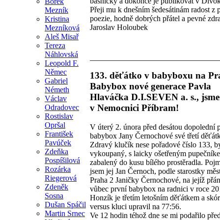
básničky a dokonce je publikovat v Divo
Bořek
Přeji mu k dnešním šedesátinám radost z 
Mezník
poezie, hodně dobrých přátel a pevné zdra
Kristina
Jaroslav Holoubek
Mezníková
Aleš Misař
Tereza
Náhlovská
Leopold F.
Němec
133. děťátko v babyboxu na Pra
Gabriel
Babybox nové generace Pavla
Németh
Hlaváčka D.I.SEVEN a. s., jsme
Václav
v Nemocnici Příbram!
Odradovec
Rostislav
Opršal
V úterý 2. února před desátou dopolední p
František
babybox Jany Černochové své třetí děťát
Pavúček
Zdravý klučík nese pořadové číslo 133, b
Zdeňka
vykoupaný, s laicky ošetřeným pupečník
Pospíšilová
zabalený do kusu bílého prostěradla. Poj
Rozárka
jsem jej Jan Černoch, podle starostky měst
Riegerová
Praha 2 Janičky Černochové, na jejíž přán
Zdeněk
vůbec první babybox na radnici v roce 201
Sosna
Honzík je třetím letošním děťátkem a skó
Dušan Spáčil
versus kluci upravil na 77:56.
Martin Srnec
Ve 12 hodin téhož dne se mi podařilo před