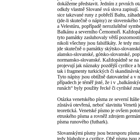
dokážeme představit. Jedním z prvních ota
odkdy vlastně Slované svá slova zapisují. 
sice takzvané runy z pobřeží Baltu, záhad
(jde-li skutečně o nápisy) ze slovenského
a Velestúru, popřípadě nerozluštěné symb
Balkánu a severního Černomoří. Každopa
tyto památky zasluhovaly větší pozornosti
nikoli všechny jsou falsifikáty. Je tedy mož
jde skutečně o památky skýtsko-slovanske
alansko-slovanské, gótsko-slovanské, popři
normansko-slovanské. Každopádně se na
projevují jak náznaky pozdější cyrilice a 
tak i fragmenty turkických či skandinávsk
Tyto nápisy jsou obtížně datovatelné a v n
případech je téměř jisté, že i v „balkánsky
runách“ byly použity řecké či cyrilské zn
Otázka venetského písma ze severní Itálie 
zůstává otevřená, neboť slavinita Venetů
teoretická. Venetské písmo je ovšem po
etruského písma a rovněž zdrojem germá
písma runového (futhark).
Slovanskými písmy jsou bezesporu písma c
tedy hlaholice a cyrilice. Obě písma jsou 