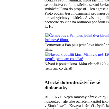
očekává svoji maminku, hledá identitu. Od
se odehrává ve filmu střelba, sekání šavla
svrhávání Pana do propasti... Jen agrese a 
Proto podám trestní oznámení pro narušo
mravní výchovy mládeže. A vás, moji milí,
nechoďte do kina na rodinnou pohádku P
L. H.
Černovous a Pan plus jediní dva kladní h
filmu.
Návod k použití kina. Mám víc než 120 k
jsem tam co dělat!
Africké dobrodružství české
diplomatky
RECENZE Nejen samotný název knihy P
nosorožec - ale také označení kapitol jak
v Zimbabwe“, „Krvavá kaše“ či „Pytlácká