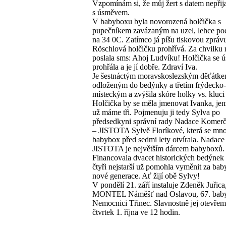
Vzpomínám si, že můj žert s datem nepřija
s úsměvem.
V babyboxu byla novorozená holčička s
pupečníkem zavázaným na uzel, lehce po
na 34 0C. Zatímco já píšu tiskovou zpráv
Röschlová holčičku prohřívá. Za chvilku 
poslala sms: Ahoj Ludvíku! Holčička se 
prohřála a je jí dobře. Zdraví Iva.
Je šestnáctým moravskoslezským děťátk
odloženým do bedýnky a třetím frýdecko-
místeckým a zvýšila skóre holky vs. kluci
Holčička by se měla jmenovat Ivanka, je
už máme tři. Pojmenuju ji tedy Sylva po
předsedkyni správní rady Nadace Komer
– JISTOTA Sylvě Floríkové, která se mn
babybox před sedmi lety otvírala. Nadace
JISTOTA je největším dárcem babyboxů.
Financovala dvacet historických bedýnek 
čtyři nejstarší už pomohla vyměnit za ba
nové generace. Ať žijí obě Sylvy!
V pondělí 21. září instaluje Zdeněk Juřica
MONTEL Náměšť nad Oslavou, 67. bab
Nemocnici Třinec. Slavnostně jej otevřem
čtvrtek 1. října ve 12 hodin.