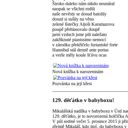
Široko daleko nám nikdo neumíral
naopak se všichni rodili
naše nevěsty se dosud batolily
dosud si sušily na věno
zelené lístečky Aljoši Karamazova
poupě přehlasovalo doupě
jarní vzduch jsme pili naležato
zakřiknuté pianissimo nemocí
v zárodku překřičelo furiantské forte
Hannibal stál denně ante portas
a verše měly koule šťávu ocas
Nová knížka k narozeninám
Pozvánka na její křest
129. děťátko v babyboxu!
Mikulášská nadílka v babyboxu v Ústí n
129. děťátko, je to novorozená holčička 
V půl sedmé večer 5. prosince 2015 ji při
zřejmě Mikuláš, kdo jiný, do babyboxu v