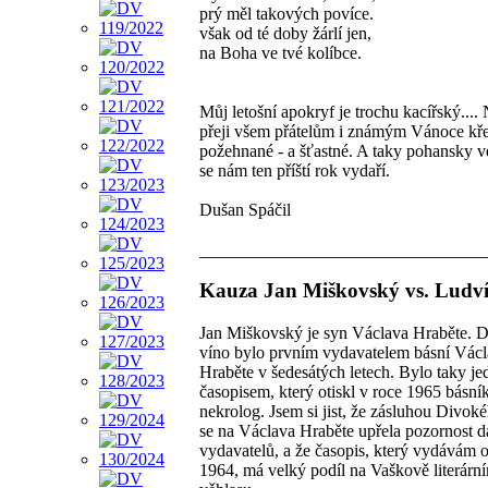
prý měl takových povíce.
však od té doby žárlí jen,
na Boha ve tvé kolíbce.
Můj letošní apokryf je trochu kacířský...
přeji všem přátelům i známým Vánoce kř
požehnané - a šťastné. A taky pohansky v
se nám ten příští rok vydaří.
Dušan Spáčil
Kauza Jan Miškovský vs. Ludví
Jan Miškovský je syn Václava Hraběte. 
víno bylo prvním vydavatelem básní Vác
Hraběte v šedesátých letech. Bylo taky j
časopisem, který otiskl v roce 1965 básní
nekrolog. Jsem si jist, že zásluhou Divok
se na Václava Hraběte upřela pozornost d
vydavatelů, a že časopis, který vydávám 
1964, má velký podíl na Vaškově literárn