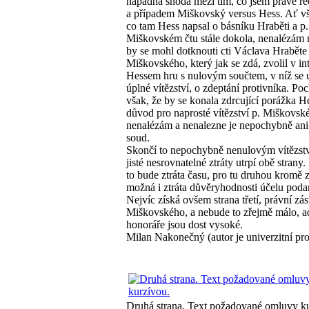
nápadná shoda mezi tím, co jsem právě re
a případem Miškovský versus Hess. Ať v
co tam Hess napsal o básníku Hraběti a p.
Miškovském čtu stále dokola, nenalézám 
by se mohl dotknouti cti Václava Hraběte 
Miškovského, který jak se zdá, zvolil v int
Hessem hru s nulovým součtem, v níž se u
úplné vítězství, o zdeptání protivníka. Po
však, že by se konala zdrcující porážka H
důvod pro naprosté vítězství p. Miškovsk
nenalézám a nenalezne je nepochybně ani
soud.
Skončí to nepochybně nenulovým vítězst
jisté nesrovnatelné ztráty utrpí obě strany.
to bude ztráta času, pro tu druhou kromě z
možná i ztráta důvěryhodnosti účelu poda
Nejvíc získá ovšem strana třetí, právní zás
Miškovského, a nebude to zřejmě málo, a
honoráře jsou dost vysoké.
Milan Nakonečný (autor je univerzitní pro
Druhá strana. Text požadované omluvy k