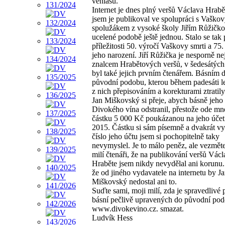
věhlasu.
Internet je dnes plný veršů Václava Hrabě
jsem je publikoval ve spolupráci s Vaško
spolužákem z vysoké školy Jiřím Růžičko
ucelené podobě ještě jednou. Stalo se tak 
příležitosti 50. výročí Vaškovy smrti a 75.
jeho narození. Jiří Růžička je nesporně ne
znalcem Hrabětových veršů, v šedesátých
byl také jejich prvním čtenářem. Básním d
původní podobu, kterou během padesáti l
z nich přepisováním a korekturami ztratily
Jan Miškovský si přeje, abych básně jeho 
Divokého vína odstranil, přestože ode mne
částku 5 000 Kč poukázanou na jeho účet
2015. Částku si sám písemně a dvakrát vy
číslo jeho účtu jsem si pochopitelně taky
nevymyslel. Je to málo peněz, ale vezměte
milí čtenáři, že na publikování veršů Vác
Hraběte jsem nikdy nevydělal ani korunu. J
že od jiného vydavatele na internetu by J
Miškovský nedostal ani to.
Suďte sami, moji milí, zda je spravedlivé 
básní pečlivě upravených do původní po
www.divokevino.cz. smazat.
Ludvík Hess