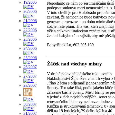
Nepodařilo se nám po šestiměsíčním úsilí 
podepsat smlouvu mezi nemocnicí a z. s.
V tuto chvíli je pro Holobradu problém s
zavázat, že nemocnice bude babybox nov
generace provozovat po dobu minimálně de
což je naše přání. Ti z vás, kteří znají můj
věk a celkovou stařeckou zchátralost, jistě
že chci babyboxům zajistit, aby mě přežily
Babydědek Lu, 602 305 139
Žáček nad všechny mistry
V druhé polovině loňského roku uvedlo
Nakladatelství Šulc–Švarc na trh výbor z 
Jiřího Žáčka s příjemně jednoznačným n
Sonety. Ten také říká, podle jakého klíče 
zařazené básně voleny. Mistr formy se př
v jedné z těch nejoblíbenějších, sonet se o
renesančního Petrarcy neomrzel dodnes.
Knížka je strukturovaná tematicky, 87 son
dělí na 18 lyrických, 29 delirických a 40