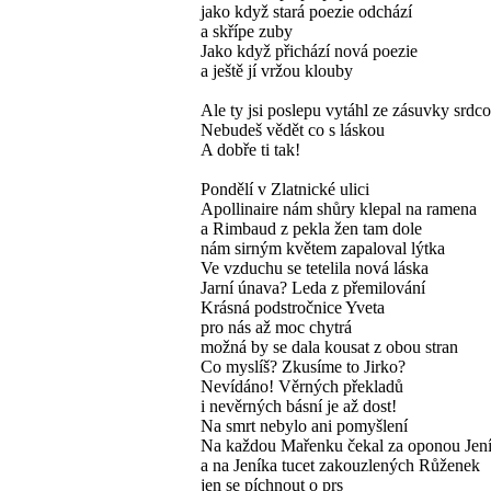
jako když stará poezie odchází
a skřípe zuby
Jako když přichází nová poezie
a ještě jí vržou klouby
Ale ty jsi poslepu vytáhl ze zásuvky srdc
Nebudeš vědět co s láskou
A dobře ti tak!
Pondělí v Zlatnické ulici
Apollinaire nám shůry klepal na ramena
a Rimbaud z pekla žen tam dole
nám sirným květem zapaloval lýtka
Ve vzduchu se tetelila nová láska
Jarní únava? Leda z přemilování
Krásná podstročnice Yveta
pro nás až moc chytrá
možná by se dala kousat z obou stran
Co myslíš? Zkusíme to Jirko?
Nevídáno! Věrných překladů
i nevěrných básní je až dost!
Na smrt nebylo ani pomyšlení
Na každou Mařenku čekal za oponou Jen
a na Jeníka tucet zakouzlených Růženek
jen se píchnout o prs