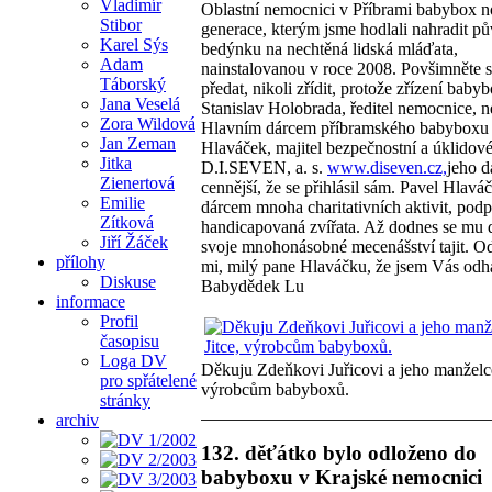
Vladimír
Oblastní nemocnici v Příbrami babybox 
Stibor
generace, kterým jsme hodlali nahradit p
Karel Sýs
bedýnku na nechtěná lidská mláďata,
Adam
nainstalovanou v roce 2008. Povšimněte s
Táborský
předat, nikoli zřídit, protože zřízení bab
Jana Veselá
Stanislav Holobrada, ředitel nemocnice, 
Zora Wildová
Hlavním dárcem příbramského babyboxu 
Jan Zeman
Hlaváček, majitel bezpečnostní a úklidov
Jitka
D.I.SEVEN, a. s.
www.diseven.cz,
jeho d
Zienertová
cennější, že se přihlásil sám. Pavel Hlaváč
Emilie
dárcem mnoha charitativních aktivit, podp
Zítková
handicapovaná zvířata. Až dodnes se mu d
Jiří Žáček
svoje mnohonásobné mecenášství tajit. Od
přílohy
mi, milý pane Hlaváčku, že jsem Vás odha
Diskuse
Babydědek Lu
informace
Profil
časopisu
Loga DV
Děkuju Zdeňkovi Juřicovi a jeho manželce
pro spřátelené
výrobcům babyboxů.
stránky
archiv
132. děťátko bylo odloženo do
babyboxu v Krajské nemocnici