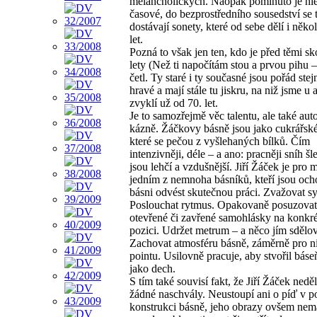
melancholických. Naopak pominuto je hl
časové, do bezprostředního sousedství se 
dostávají sonety, které od sebe dělí i někol
let.
Pozná to však jen ten, kdo je před těmi sko
lety (Než ti napočítám stou a prvou pihu – 
četl. Ty staré i ty současné jsou pořád stej
hravé a mají stále tu jiskru, na niž jsme u 
zvyklí už od 70. let.
Je to samozřejmě věc talentu, ale také aut
kázně. Žáčkovy básně jsou jako cukrářské
které se pečou z vyšlehaných bílků. Čím
intenzivněji, déle – a ano: pracněji sníh šl
jsou lehčí a vzdušnější. Jiří Žáček je pro 
jedním z nemnoha básníků, kteří jsou och
básni odvést skutečnou práci. Zvažovat 
Poslouchat rytmus. Opakovaně posuzovat
otevřené či zavřené samohlásky na konkré
pozici. Udržet metrum – a něco jím sdělov
Zachovat atmosféru básně, záměrně pro ni 
pointu. Usilovně pracuje, aby stvořil bás
jako dech.
S tím také souvisí fakt, že Jiří Žáček neděl
žádné naschvály. Neustoupí ani o píď v p
konstrukci básně, jeho obrazy ovšem nem