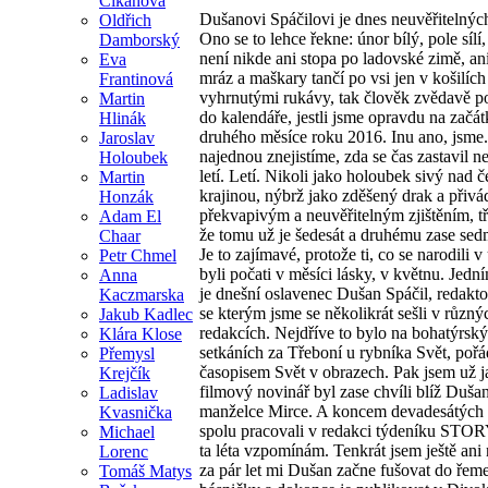
Cikánová
Dušanovi Spáčilovi je dnes neuvěřitelných
Oldřich
Ono se to lehce řekne: únor bílý, pole sílí
Damborský
není nikde ani stopa po ladovské zimě, ani
Eva
mráz a maškary tančí po vsi jen v košilích
Frantinová
vyhrnutými rukávy, tak člověk zvědavě p
Martin
do kalendáře, jestli jsme opravdu na začá
Hlinák
druhého měsíce roku 2016. Inu ano, jsme
Jaroslav
najednou znejistíme, zda se čas zastavil n
Holoubek
letí. Letí. Nikoli jako holoubek sivý nad 
Martin
krajinou, nýbrž jako zděšený drak a přivá
Honzák
překvapivým a neuvěřitelným zjištěním, t
Adam El
že tomu už je šedesát a druhému zase sedm
Chaar
Je to zajímavé, protože ti, co se narodili v
Petr Chmel
byli počati v měsíci lásky, v květnu. Jedn
Anna
je dnešní oslavenec Dušan Spáčil, redakto
Kaczmarska
se kterým jsme se několikrát sešli v různý
Jakub Kadlec
redakcích. Nejdříve to bylo na bohatýrsk
Klára Klose
setkáních za Třeboní u rybníka Svět, poř
Přemysl
časopisem Svět v obrazech. Pak jsem už 
Krejčík
filmový novinář byl zase chvíli blíž Duša
Ladislav
manželce Mirce. A koncem devadesátých 
Kvasnička
spolu pracovali v redakci týdeníku STOR
Michael
ta léta vzpomínám. Tenkrát jsem ještě ani n
Lorenc
za pár let mi Dušan začne fušovat do řeme
Tomáš Matys