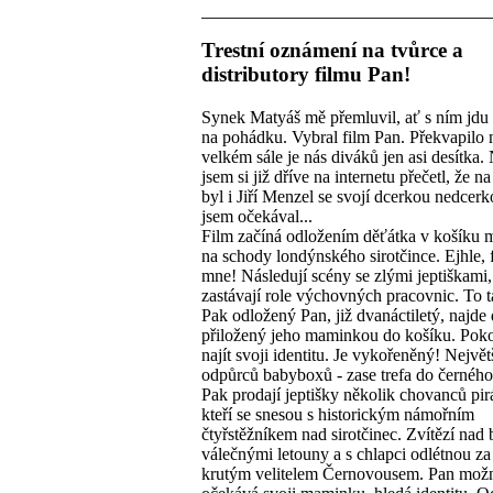
Trestní oznámení na tvůrce a
distributory filmu Pan!
Synek Matyáš mě přemluvil, ať s ním jdu
na pohádku. Vybral film Pan. Překvapilo 
velkém sále je nás diváků jen asi desítka
jsem si již dříve na internetu přečetl, že n
byl i Jiří Menzel se svojí dcerkou nedcerk
jsem očekával...
Film začíná odložením děťátka v košíku
na schody londýnského sirotčince. Ejhle, 
mne! Následují scény se zlými jeptiškami,
zastávají role výchovných pracovnic. To t
Pak odložený Pan, již dvanáctiletý, najde
přiložený jeho maminkou do košíku. Poko
najít svoji identitu. Je vykořeněný! Nejvě
odpůrců babyboxů - zase trefa do černého
Pak prodají jeptišky několik chovanců pir
kteří se snesou s historickým námořním
čtyřstěžníkem nad sirotčinec. Zvítězí nad 
válečnými letouny a s chlapci odlétnou z
krutým velitelem Černovousem. Pan možn