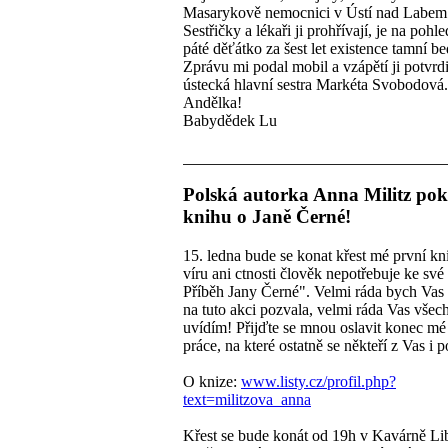
Masarykově nemocnici v Ústí nad Labem
Sestřičky a lékaři ji prohřívají, je na pohl
páté děťátko za šest let existence tamní b
Zprávu mi podal mobil a vzápětí ji potvrdi
ústecká hlavní sestra Markéta Svobodová.
Andělka!
Babydědek Lu
Polská autorka Anna Militz pok
knihu o Janě Černé!
15. ledna bude se konat křest mé první k
víru ani ctnosti člověk nepotřebuje ke své
Příběh Jany Černé". Velmi ráda bych Vas
na tuto akci pozvala, velmi ráda Vas všec
uvídím! Přijďte se mnou oslavit konec mé 
práce, na které ostatně se někteří z Vas i po
O knize:
www.listy.cz/profil.php?
text=militzova_anna
Křest se bude konát od 19h v Kavárně Li