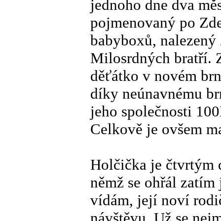
jednoho dne dva měs
pojmenovaný po Zdeň
babyboxů, nalezený 
Milosrdných bratří. 
děťátko v novém brn
díky neúnavnému br
jeho společnosti 10
Celkově je ovšem ma
Holčička je čtvrtým
němž se ohřál zatím 
vídám, její noví rod
návštěvu. Už se nejm