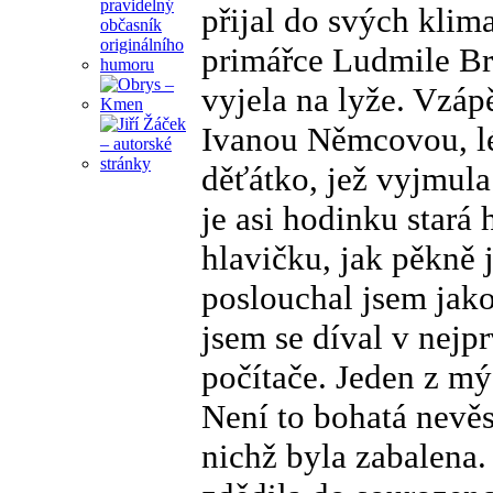
přijal do svých klim
primářce Ludmile Br
vyjela na lyže. Vzáp
Ivanou Němcovou, lé
děťátko, jež vyjmul
je asi hodinku stará
hlavičku, jak pěkně 
poslouchal jsem jako
jsem se díval v nejp
počítače. Jeden z mý
Není to bohatá nevěs
nichž byla zabalena.