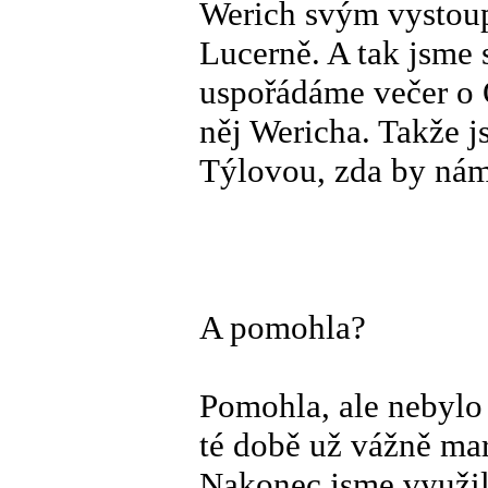
Werich svým vystoup
Lucerně. A tak jsme 
uspořádáme večer o
něj Wericha. Takže j
Týlovou, zda by nám
A pomohla?
Pomohla, ale nebylo
té době už vážně mar
Nakonec jsme využili