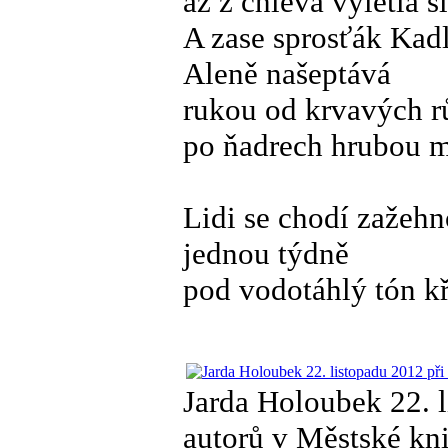
až z chléva vylétla 
A zase sprosťák Kad
Aleně našeptává
rukou od krvavých r
po ňadrech hrubou m
Lidi se chodí zažehn
jednou týdně
pod vodotáhlý tón k
Jarda Holoubek 22. l
autorů v Městské knih