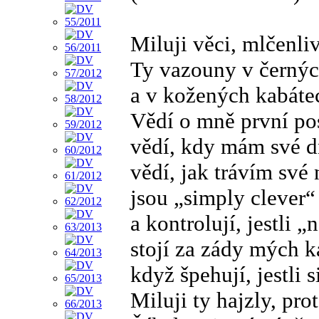
Miluji věci, mlčenli
Ty vazouny v černýc
a v kožených kabátec
Vědí o mně první po
vědí, kdy mám své d
vědí, jak trávím své 
jsou „simply clever“
a kontrolují, jestli „
stojí za zády mých 
když špehují, jestli 
Miluji ty hajzly, pro