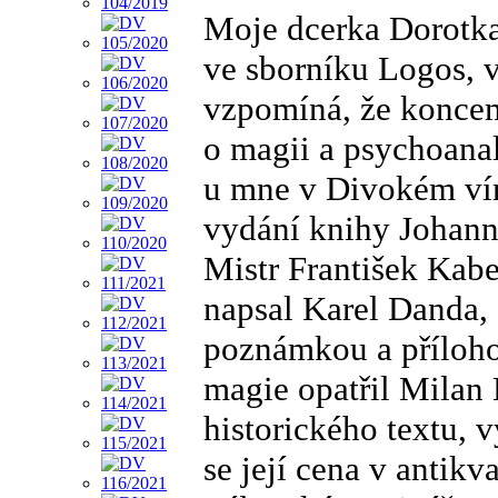
Moje dcerka Dorotka
ve sborníku Logos, 
vzpomíná, že koncem
o magii a psychoanal
u mne v Divokém vín
vydání knihy Johanna
Mistr František Kab
napsal Karel Danda, 
poznámkou a přílohou
magie opatřil Milan
historického textu, v
se její cena v antikv