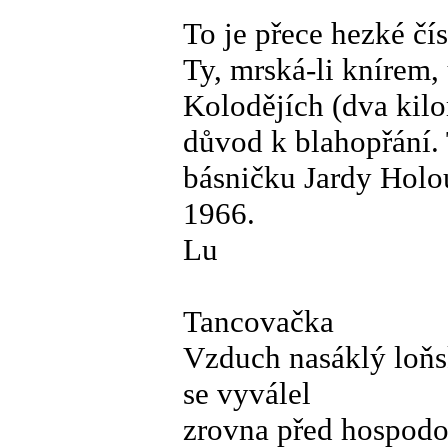
To je přece hezké čí
Ty, mrská-li knírem, 
Kolodějích (dva kil
důvod k blahopřání. 
básničku Jardy Holo
1966.
Lu
Tancovačka
Vzduch nasáklý loň
se vyválel
zrovna před hospodo