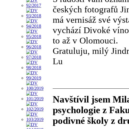
českých fotografů Jin
má vernisáž své výst
vychází Divoké víno,
to až v Olomouci.
Gratuluju, milý Jind
Lu
Navštívil jsem Mil
psychologie z Fakul
podivné školy z dr