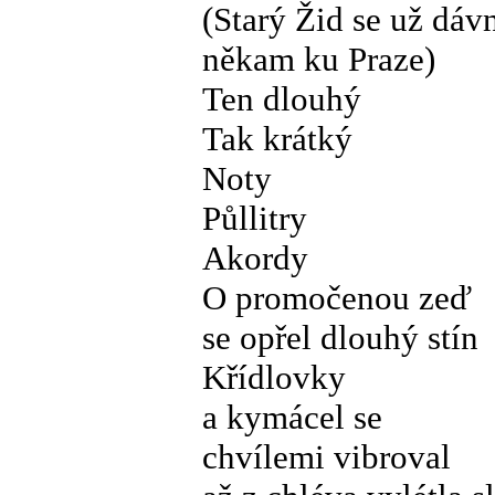
(Starý Žid se už dáv
někam ku Praze)
Ten dlouhý
Tak krátký
Noty
Půllitry
Akordy
O promočenou zeď
se opřel dlouhý stín
Křídlovky
a kymácel se
chvílemi vibroval