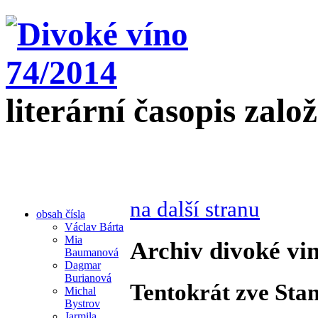
literární časopis zalo
na další stranu
obsah čísla
Václav Bárta
Mia
Archiv divoké vin
Baumanová
Dagmar
Burianová
Tentokrát zve Stan
Michal
Bystrov
Jarmila