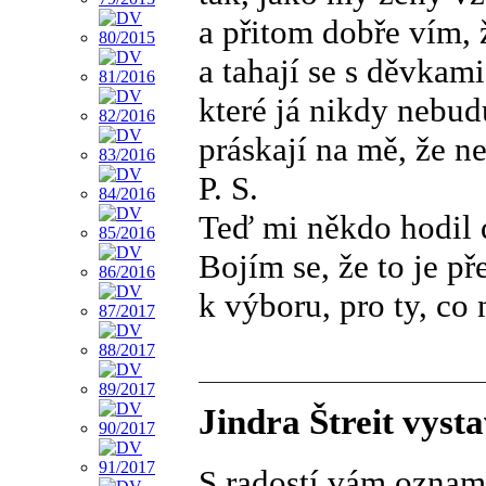
a přitom dobře vím, 
a tahají se s děvkami
které já nikdy nebud
práskají na mě, že n
P. S.
Teď mi někdo hodil 
Bojím se, že to je př
k výboru, pro ty, co 
Jindra Štreit vyst
S radostí vám oznamu