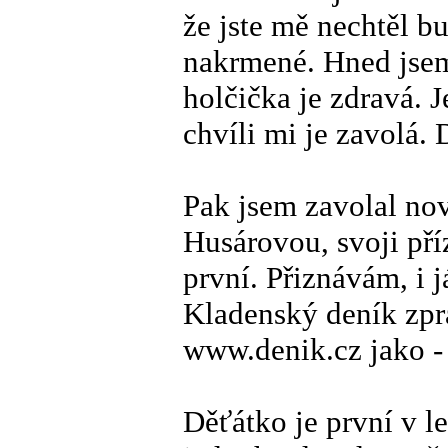
že jste mě nechtěl bu
nakrmené. Hned jsem 
holčička je zdravá. 
chvíli mi je zavolá. 
Pak jsem zavolal no
Husárovou, svoji pří
první. Přiznávám, i 
Kladenský deník zprá
www.denik.cz jako -
Děťátko je první v l