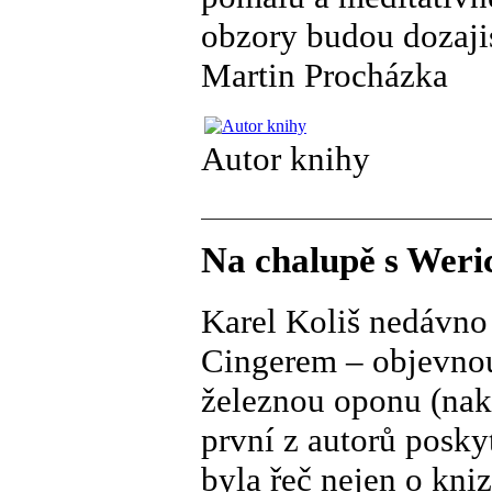
obzory budou dozaji
Martin Procházka
Autor knihy
Na chalupě s Weri
Karel Koliš nedávno 
Cingerem – objevnou
železnou oponu (nak
první z autorů posk
byla řeč nejen o kni