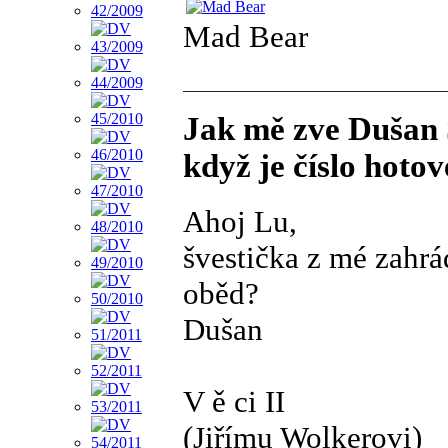
Mad Bear
Jak mě zve Dušan S
když je číslo hotov
Ahoj Lu,
švestička z mé zahrád
oběd?
Dušan
V ě ci II
(Jiřímu Wolkerovi)