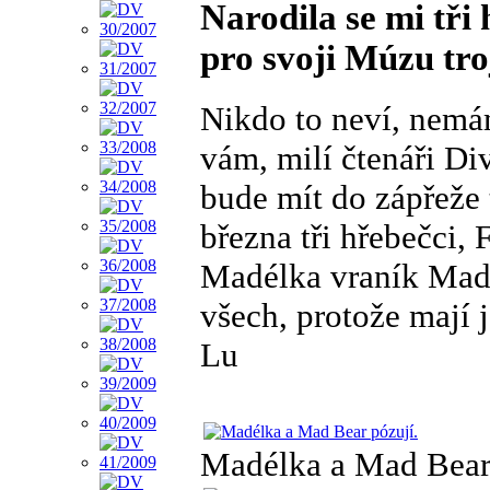
Narodila se mi tři 
pro svoji Múzu tro
Nikdo to neví, nemám
vám, milí čtenáři D
bude mít do zápřeže 
března tři hřebečci, 
Madélka vraník Mad 
všech, protože mají 
Lu
Madélka a Mad Bear 