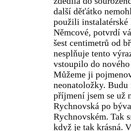
zdědila do sourozenc
další děťátko nemoh
použili instalatérské
Němcové, potvrdí vá
šest centimetrů od bř
nesplňuje tento výraz
vstoupilo do nového
Můžeme ji pojmenova
neonatoložky. Budu 
příjmení jsem se už 
Rychnovská po býval
Rychnovském. Tak sn
když je tak krásná. 