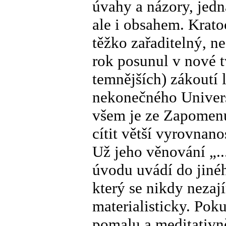
úvahy a názory, jed
ale i obsahem. Krato
těžko zařaditelný, n
rok posunul v nové t
temnějších) zákoutí l
nekonečného Univers
všem je ze Zapomenut
cítit větší vyrovnanos
Už jeho věnování „..
úvodu uvádí do jinéh
který se nikdy nezaj
materialisticky. Pok
pomalu a meditativně