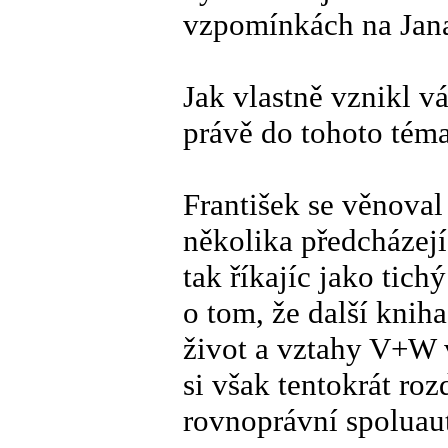
vzpomínkách na Jana
Jak vlastně vznikl vá
právě do tohoto tém
František se věnova
několika předcházejíc
tak říkajíc jako tich
o tom, že další kni
život a vztahy V+W v
si však tentokrát roz
rovnoprávní spoluaut