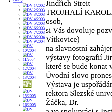
Jindřich Štreit
archiv
TROJHALÍ KAROLINA
osob,
si Vás dovoluje poz
Vítkovice)
na slavnostní zaháje
výstavy fotografií J
které se bude konat 
Úvodní slovo pronese
Výstava je uspořádán
rektora Slezské univ
Žáčka, Dr.
a ve spolupráci s Ins