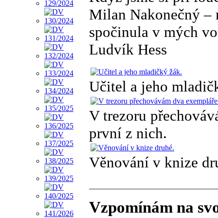
Milan Nakonečný – m
spočinula v mých vo
Ludvík Hess
Učitel a jeho mladič
V trezoru přechováv
první z nich.
Věnování v knize dr
Vzpomínám na svoj