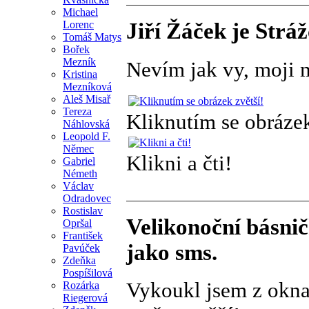
Michael
Lorenc
Jiří Žáček je Strá
Tomáš Matys
Bořek
Mezník
Nevím jak vy, moji mi
Kristina
Mezníková
Aleš Misař
Tereza
Kliknutím se obrázek
Náhlovská
Leopold F.
Němec
Klikni a čti!
Gabriel
Németh
Václav
Odradovec
Rostislav
Velikonoční básnič
Opršal
František
jako sms.
Pavúček
Zdeňka
Pospíšilová
Vykoukl jsem z okn
Rozárka
Riegerová