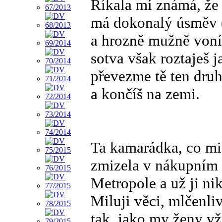
Říkala mi známá, že 
má dokonalý úsměv 
a hrozně mužně voní
sotva však roztaješ j
převezme tě ten dru
a končíš na zemi.
Ta kamarádka, co mi 
zmizela v nákupním 
Metropole a už ji ni
Miluji věci, mlčenli
tak, jako my ženy v