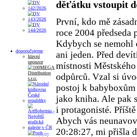
děťátku vstoupit 
První, kdo mě zásadn
roce 2004 předseda 
Kdybych se nemohl o
doporučujeme
ani jeden. Před deví
hlavní
sponzor
místnosti Městského
odpůrců. Vzal si úvo
postoj k babyboxům j
jako kniha. Ale pak s
i protagonisté. Příšt
Abych vás neunavoval
20:28:27, mi přišla