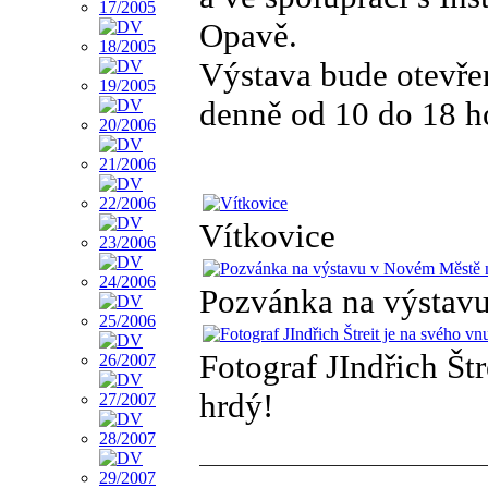
Opavě.
Výstava bude otevře
denně od 10 do 18 h
Vítkovice
Pozvánka na výstav
Fotograf JIndřich Št
hrdý!