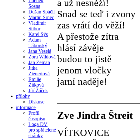
a už nesněží!
Zdeněk
Sosna
Snad se teď i zvony
Dušan Spáčil
Martin Srnec
zas vrátí do věží!
Vladimír
Stibor
A přestože zítra
Karel Sýs
Adam
hlásí závěje
Táborský
Jana Veselá
budou to jistě
Zora Wildová
Jan Zeman
jenom vločky
Jitka
Zienertová
jarní naděje!
Emilie
Zítková
Jiří Žáček
přílohy
Diskuse
informace
Zve Jindra Štreit
Profil
časopisu
Loga DV
VÍTKOVICE
pro spřátelené
stránky