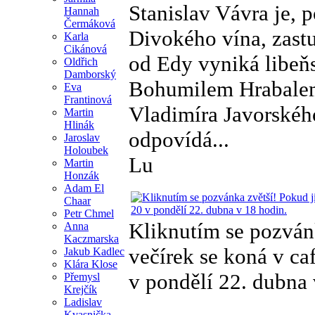
Stanislav Vávra je, 
Hannah
Čermáková
Divokého vína, zast
Karla
Cikánová
od Edy vyniká libeň
Oldřich
Damborský
Bohumilem Hrabalem.
Eva
Frantinová
Vladimíra Javorského
Martin
Hlinák
odpovídá...
Jaroslav
Holoubek
Lu
Martin
Honzák
Adam El
Chaar
Petr Chmel
Kliknutím se pozvánk
Anna
Kaczmarska
večírek se koná v ca
Jakub Kadlec
Klára Klose
v pondělí 22. dubna 
Přemysl
Krejčík
Ladislav
Kvasnička