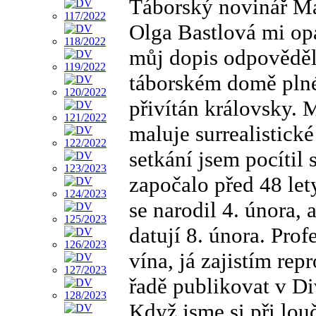
Táborský novinář Ma
Olga Bastlová mi op
můj dopis odpověděl 
táborském domě plné
přivítán královsky. 
maluje surrealistick
setkání jsem pocítil s
započalo před 48 lety
se narodil 4. února
datují 8. února. Prof
vína, já zajistím rep
řadě publikovat v D
Když jsme si při louč