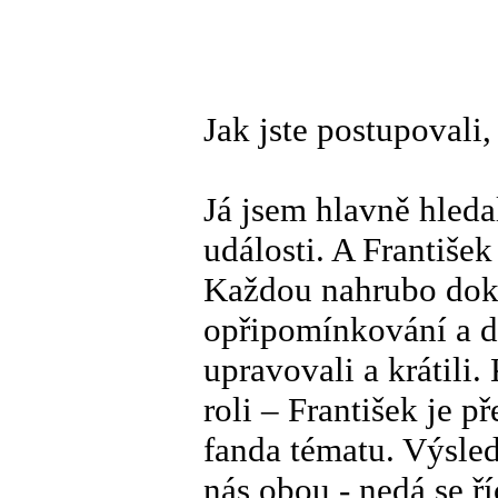
Jak jste postupovali,
Já jsem hlavně hleda
události. A Františe
Každou nahrubo doko
opřipomínkování a do
upravovali a krátili
roli – František je př
fanda tématu. Výsle
nás obou - nedá se ří