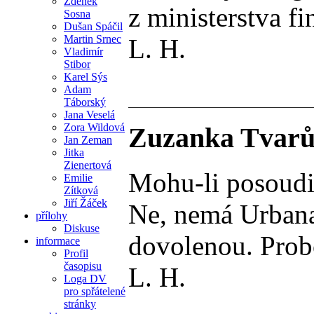
Zdeněk
z ministerstva fi
Sosna
Dušan Spáčil
Martin Srnec
L. H.
Vladimír
Stibor
Karel Sýs
Adam
Táborský
Jana Veselá
Zora Wildová
Zuzanka Tvarůž
Jan Zeman
Jitka
Zienertová
Mohu-li posoudit
Emilie
Zítková
Jiří Žáček
Ne, nemá Urbana 
přílohy
Diskuse
dovolenou. Probo
informace
Profil
časopisu
L. H.
Loga DV
pro spřátelené
stránky