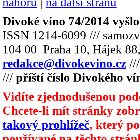
nahoru
|
na další stranu
Divoké víno 74/2014 vyšlo
ISSN 1214-6099 /// samozv
104 00 Praha 10, Hájek 88,
redakce@divokevino.cz
//
///
příští číslo Divokého v
Vidíte zjednodušenou pod
Chcete-li mít stránky zobr
takový prohlížeč
, který p
používané na těchto strán