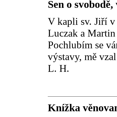
Sen o svobodě, 
V kapli sv. Jiří
Luczak a Martin 
Pochlubím se vám
výstavy, mě vzal
L. H.
Knížka věnovan