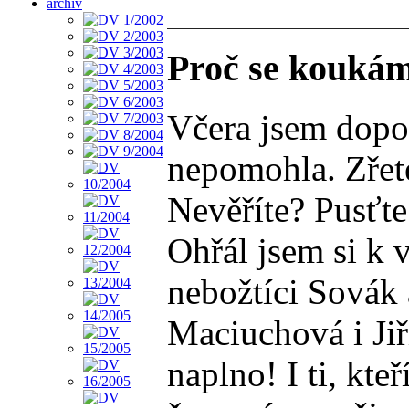
archiv
Proč se kouká
Včera jsem dopor
nepomohla. Zřete
Nevěříte? Pusťte 
Ohřál jsem si k v
nebožtíci Sovák 
Maciuchová i Jiř
naplno! I ti, kte