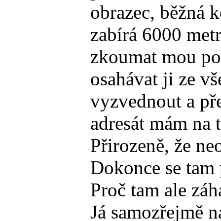
obrazec, běžná k
zabírá 6000 metr
zkoumat mou poe
osahávat ji ze v
vyzvednout a pře
adresát mám na t
Přirozeně, že ne
Dokonce se tam p
Proč tam ale záh
Já samozřejmě na