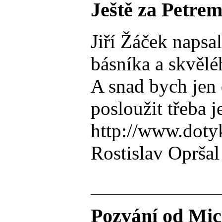
Ještě za Petre
Jiří Žáček naps
básníka a skvělé
A snad bych jen 
posloužit třeba
http://www.doty
Rostislav Opršal
Pozvání od Mic