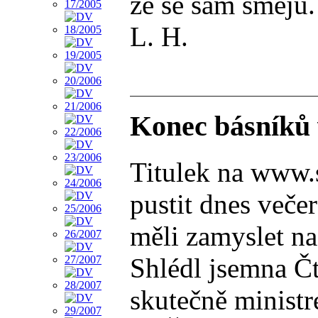
že se sám směju.
L. H.
Konec básníků 
Titulek na www.s
pustit dnes veče
měli zamyslet na
Shlédl jsemna Čt
skutečně minist