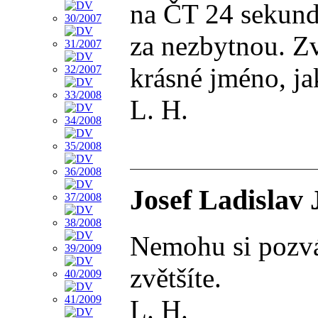
na ČT 24 sekundo
za nezbytnou. Zv
krásné jméno, ja
L. H.
Josef Ladislav 
Nemohu si pozván
zvětšíte.
L. H.