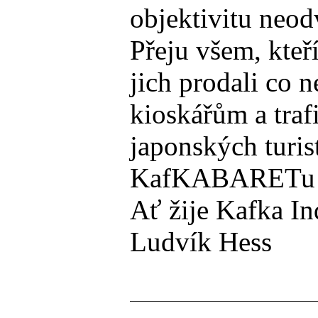
objektivitu neod
Přeju všem, kteř
jich prodali co 
kioskářům a traf
japonských turis
KafKABARETu a S
Ať žije Kafka In
Ludvík Hess