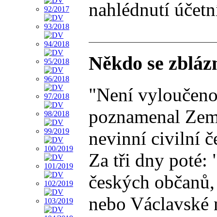
nahlédnutí účetn
Někdo se zblázn
"Není vyloučeno,
poznamenal Zeman
nevinní civilní č
Za tři dny poté:
českých občanů,
nebo Václavské n