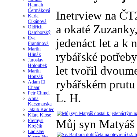
Hannah
Čermáková
Inetrview na ČT2
Karla
Cikánová
a okaté Zuzanky,
Oldřich
Damborský
Eva
jedenáct let a k
Frantinová
Martin
rybářské potřeby
Hlinák
Jaroslav
Holoubek
let tvořil dvou
Martin
Honzák
rybářském prutu 
Adam El
Chaar
Petr Chmel
L. H.
Anna
Kaczmarska
Jakub Kadlec
Klára Klose
Můj syn Matyáš 
Přemysl
Krejčík
Ladislav
Kvasnička