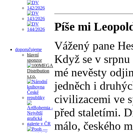
Píše mi Leopol
Vážený pane Hes
doporučujeme
hlavní
Když se v srpnu 
sponzor
mé nevěsty odjin
jedněch i druhýc
civilizacemi ve 
před staletími. 
málo, českého mi