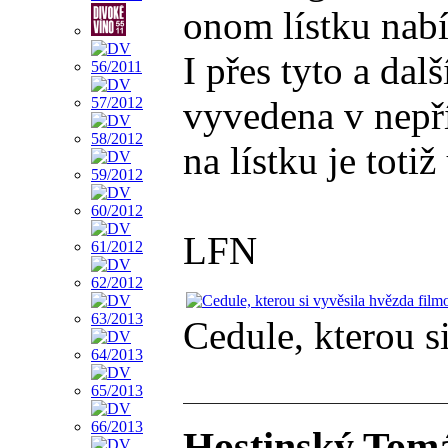
onom lístku nabí
I přes tyto a da
vyvedena v nepří
na lístku je to
LFN
Cedule, kterou s
Hostinský Tom