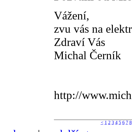
Vážení,
zvu vás na elekt
Zdraví Vás
Michal Černík
http://www.mich
<
1
2
3
4
5
6
7
8