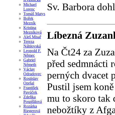
Sv. Barbora dohl
Michael
Lorenc
Tomáš Matys
Bořek
Mezník
Kristina
Líbezná Zuzank
Mezníková
Aleš Misař
Tereza
Náhlovská
Na Čt24 za Zuzan
Leopold F.
Němec
Gabriel
před sedmnácti r
Németh
Václav
perných dvacet p
Odradovec
Rostislav
Opršal
Pustil jsem koně
František
Pavúček
mu to skoro tak 
Zdeňka
Pospíšilová
Rozárka
nebožtíky z Afga
Riegerová