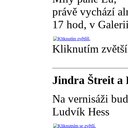
právě vychází al
17 hod, v Galeri
Kliknutím zvětší
Jindra Štreit a
Na vernisáži budu
Ludvík Hess