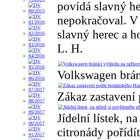
povídá slavný her
nepokračoval. V 
slavný herec a h
L. H.
Volkswagen brán
Zákaz zastavení
Jídelní lístek, 
citronády pořídí