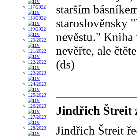
starším básníkem
staroslověnsky "
nevěstu." Kniha 
nevěřte, ale čtět
(ds)
Jindřich Štreit
Jindřich Štreit 