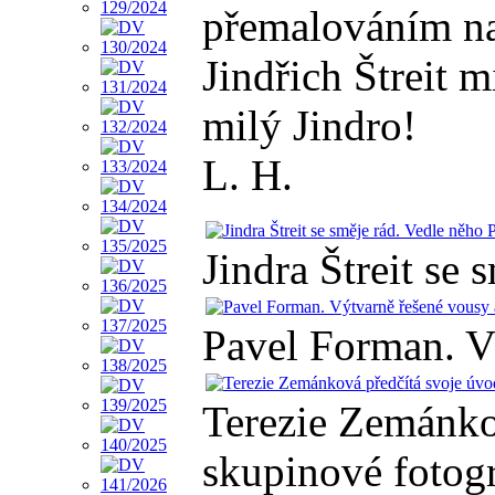
přemalováním na 
Jindřich Štreit m
milý Jindro!
L. H.
Jindra Štreit se
Pavel Forman. V
Terezie Zemánko
skupinové fotogr