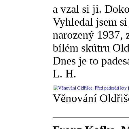
a vzal si ji. Dok
Vyhledal jsem si
narozený 1937, z
bílém skútru Old
Dnes je to padesá
L. H.
Věnování Oldřišce