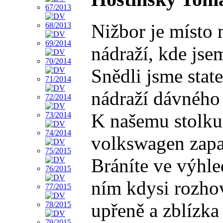
Nižbor je místo 
nádraží, kde jse
Snědli jsme stat
nádraží dávného 
K našemu stolku 
volkswagen zapar
Bráníte ve výhl
ním kdysi rozhov
upřeně a zblízka