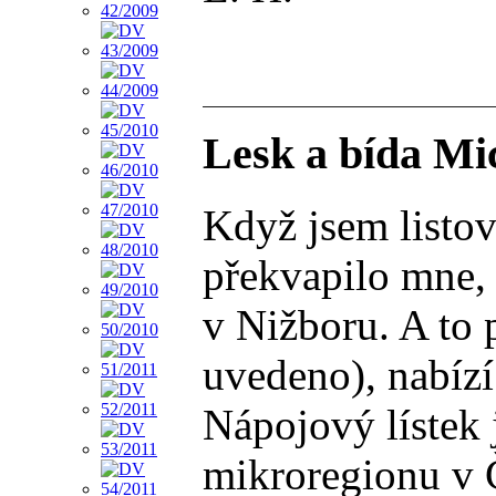
Lesk a bída Mi
Když jsem listo
překvapilo mne, 
v Nižboru. A to 
uvedeno), nabízí
Nápojový lístek 
mikroregionu v Č