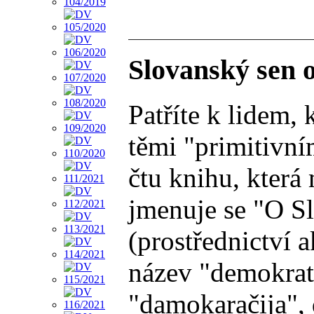
Slovanský sen 
Patříte k lidem,
těmi "primitivní
čtu knihu, která
jmenuje se "O Sl
(prostřednictví 
název "demokrat
"damokaračija", 