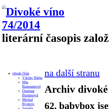
literární časopis zalo
na další stranu
obsah čísla
Václav Bárta
Mia
Archiv divoké
Baumanová
Dagmar
Burianová
Michal
62. babybox js
Bystrov
Jarmila