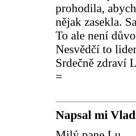
prohodila, abych
nějak zasekla. S
To ale není důvo
Nesvědčí to lide
Srdečně zdraví 
=
Napsal mi Vlad
Milý pane Lu,