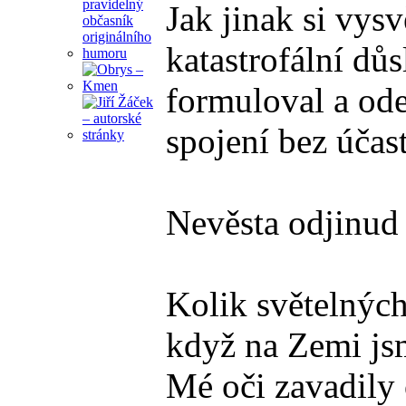
Jak jinak si vys
katastrofální dů
formuloval a ode
spojení bez účas
Nevěsta odjinud
Kolik světelných 
když na Zemi jsm
Mé oči zavadily 