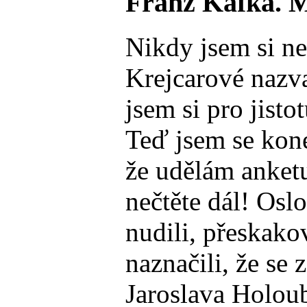
Franz Kafka. Mů
Nikdy jsem si ne
Krejcarové nazva
jsem si pro jist
Teď jsem se kone
že udělám anket
nečtěte dál! Oslo
nudili, přeskakov
naznačili, že se
Jaroslava Holoub