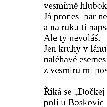
vesmírně hlubok
Já pronesl pár n
a na ruku ti naps
Ale ty nevoláš.
Jen kruhy v lánu 
naléhavé esemes
z vesmíru mi pos
Říká se „Dočkej 
poli u Boskovic 