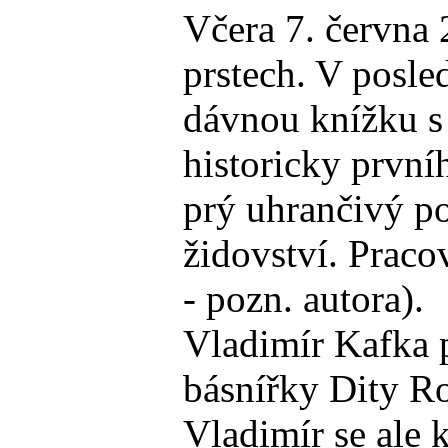
Včera 7. června 
prstech. V posle
dávnou knížku s 
historicky první
prý uhrančivý po
židovství. Praco
- pozn. autora).
Vladimír Kafka p
básnířky Dity Ro
Vladimír se ale 