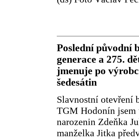
Poslední původní
generace a 275. d
jmenuje po výrobc
šedesátin
Slavnostní otevření
TGM Hodonín jsem úm
narozenin Zdeňka Ju
manželka Jitka předv