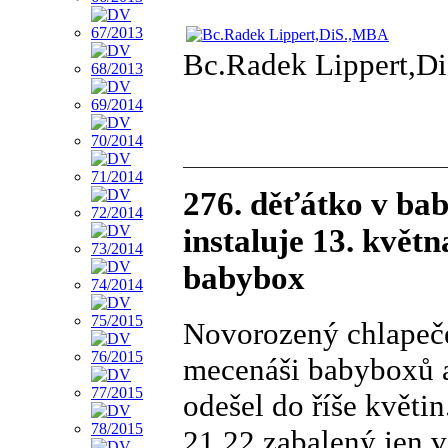
Bc.Radek Lippert,D
276. děťátko v ba
instaluje 13. květ
babybox
Novorozený chlapeč
mecenáši babyboxů a
odešel do říše květi
21.22 zabalený jen 