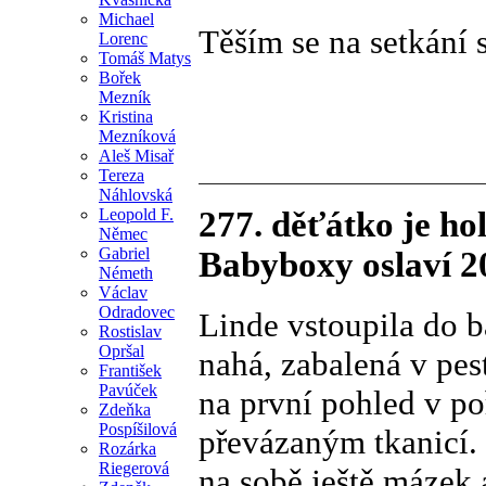
Michael
Těším se na setkání 
Lorenc
Tomáš Matys
Bořek
Mezník
Kristina
Mezníková
Aleš Misař
Tereza
Náhlovská
Leopold F.
277. děťátko je h
Němec
Gabriel
Babyboxy oslaví 20
Németh
Václav
Odradovec
Linde vstoupila do 
Rostislav
Opršal
nahá, zabalená v pest
František
Pavúček
na první pohled v p
Zdeňka
Pospíšilová
převázaným tkanicí.
Rozárka
Riegerová
na sobě ještě mázek 