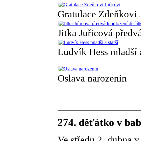
Gratulace Zdeňkovi 
Jitka Juřicová předv
Ludvík Hess mladší a
Oslava narozenin
274. děťátko v bab
Ve středu 2. dubna 