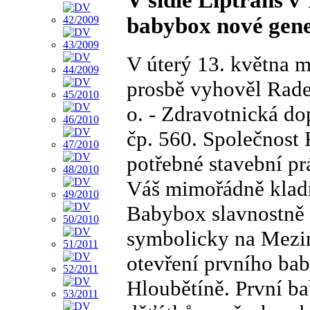
V sídle Liptrans v
babybox nové gene
V úterý 13. května m
prosbě vyhověl Radek 
o. - Zdravotnická do
čp. 560. Společnost
potřebné stavební pr
Váš mimořádně kladn
Babybox slavnostně 
symbolicky na Mezin
otevření prvního ba
Hloubětíně. První b