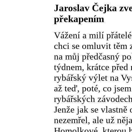
Jaroslav Čejka zv
překapením
Vážení a milí přátelé
chci se omluvit těm 
na můj předčasný po
týdnem, krátce před
rybářský výlet na Vy
až teď, poté, co jse
rybářských závodech
Jenže jak se vlastně
nezemřel, ale už něj
Homolkové, kterou h