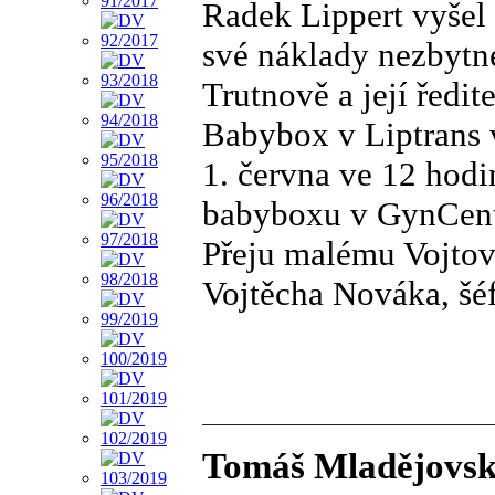
Radek Lippert vyšel 
své náklady nezbytn
Trutnově a její ředit
Babybox v Liptrans 
1. června ve 12 hodi
babyboxu v GynCentr
Přeju malému Vojtovi
Vojtěcha Nováka, šé
Tomáš Mladějovský