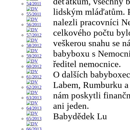
děťátkům, všechny 
lidským mláďatům. P
nalezli pracovníci 
celkového počtu bylo
veškerou snahu se n
babyboxu s Nemocnic
ředitel nemocnice.
O dalších babyboxec
Labem, Rumburku a 
nám poskytli finanč
ani jeden.
Babydědek Lu