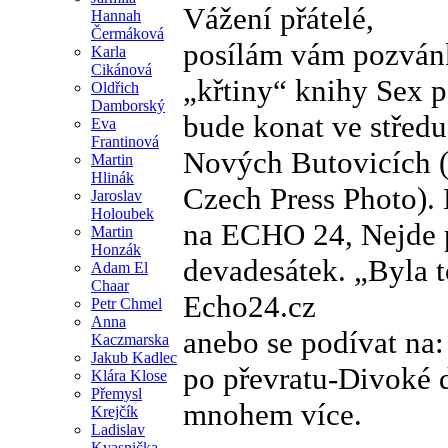
Vážení přátelé,
Hannah
Čermáková
posílám vám pozvánku
Karla
Cikánová
„křtiny“ knihy Sex p
Oldřich
Damborský
bude konat ve středu
Eva
Frantinová
Nových Butovicích (t
Martin
Hlinák
Czech Press Photo). 
Jaroslav
Holoubek
na ECHO 24, Nejde p
Martin
Honzák
devadesátek. „Byla t
Adam El
Chaar
Echo24.cz
Petr Chmel
Anna
anebo se podívat na:
Kaczmarska
Jakub Kadlec
po převratu-Divoké d
Klára Klose
Přemysl
mnohem více.
Krejčík
Ladislav
Kvasnička