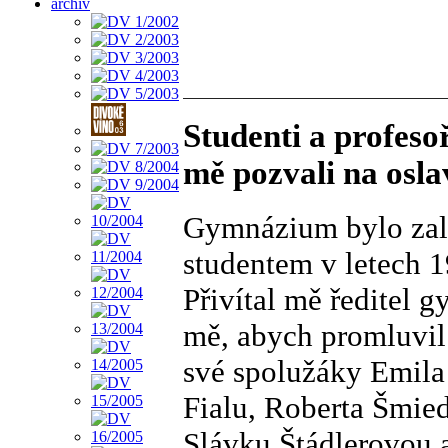
archiv
Studenti a profes
mě pozvali na osla
Gymnázium bylo zalo
studentem v letech 1
Přivítal mě ředitel 
mě, abych promluvil
své spolužáky Emila
Fialu, Roberta Šmie
Slávku Štádlerovou 