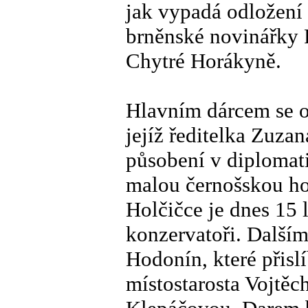
jak vypadá odložení 
brněnské novinářky 
Chytré Horákyně.
Hlavním dárcem se 
jejíž ředitelka Zuza
působení v diplomat
malou černošskou ho
Holčičce je dnes 15 
konzervatoři. Další
Hodonín, které přislí
místostarosta Vojtěc