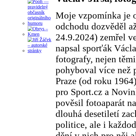
Moje vzpomínka je o
odchodu dozvěděl až 
24.9.2024) zemřel ve
napsal sporťák Václ
fotografy, nejen těm
pohyboval více než p
Praze (od roku 1964)
pro Sport.cz a Novin
pověsil fotoaparát n
dlouhá desetiletí z
politice, ale i každo
dění v nich pro něj a