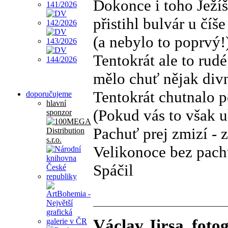
Dokonce i toho Ježí
přistihl bulvár u číše
(a nebylo to poprvý!
Tentokrát ale to rudé
mělo chuť nějak div
Tentokrát chutnalo p
doporučujeme
hlavní
(Pokud vás to však u
sponzor
Pachuť prej zmizí - z
Velikonoce bez pach
Spáčil
Václav Jirsa, fotog