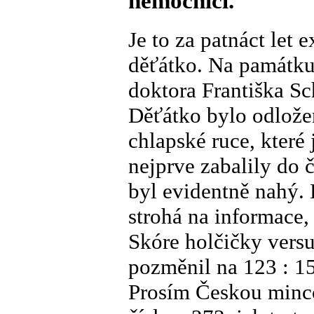
nemocnici.
Je to za patnáct let 
děťátko. Na památku
doktora Františka Sc
Děťátko bylo odlože
chlapské ruce, které
nejprve zabalily do
byl evidentně nahý.
strohá na informace, 
Skóre holčičky vers
pozměnil na 123 : 1
Prosím Českou minco