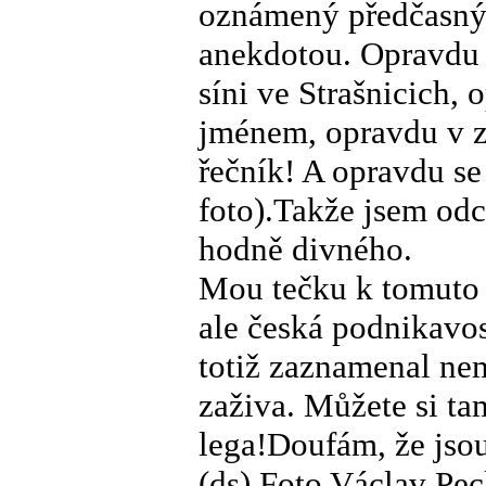
oznámený předčasný 
anekdotou. Opravdu 
síni ve Strašnicich, 
jménem, opravdu v z
řečník! A opravdu se
foto).Takže jsem odc
hodně divného.
Mou tečku k tomuto 
ale česká podnikavo
totiž zaznamenal nem
zaživa. Můžete si ta
lega!Doufám, že jsou
(ds) Foto Václav Pec