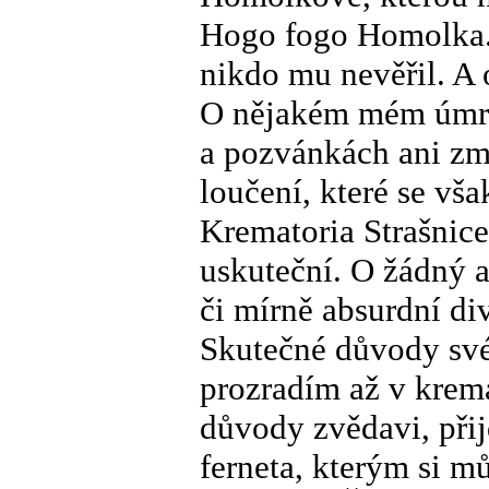
Hogo fogo Homolka. T
nikdo mu nevěřil. A
O nějakém mém úmrt
a pozvánkách ani zm
loučení, které se vš
Krematoria Strašnice
uskuteční. O žádný a
či mírně absurdní di
Skutečné důvody sv
prozradím až v krema
důvody zvědavi, přijď
ferneta, kterým si m