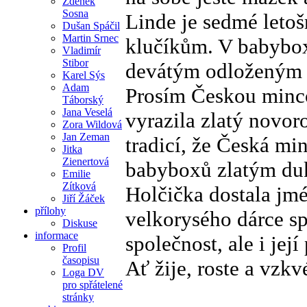
Zdeněk
Sosna
Linde je sedmé letoš
Dušan Spáčil
Martin Srnec
klučíkům. V babybo
Vladimír
Stibor
devátým odloženým 
Karel Sýs
Adam
Prosím Českou minco
Táborský
Jana Veselá
vyrazila zlatý novor
Zora Wildová
Jan Zeman
tradicí, že Česká m
Jitka
Zienertová
babyboxů zlatým du
Emilie
Zítková
Holčička dostala jmé
Jiří Žáček
přílohy
velkorysého dárce s
Diskuse
informace
společnost, ale i její
Profil
časopisu
Ať žije, roste a vzk
Loga DV
pro spřátelené
stránky