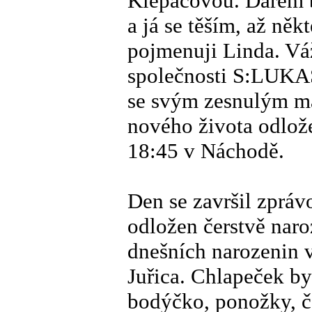
Klepáčovou. Darem b
a já se těším, až něk
pojmenuji Linda. Váž
společnosti S:LUKAS
se svým zesnulým m
nového života odlože
18:45 v Náchodě.
Den se završil zprá
odložen čerstvě naro
dnešních narozenin
Juřica. Chlapeček by
bodýčko, ponožky, č