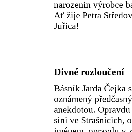
narozenin výrobce b
Ať žije Petra Středo
Juřica!
Divné rozloučení
Básník Jarda Čejka s
oznámený předčasný 
anekdotou. Opravdu 
síni ve Strašnicich, 
jménem, opravdu v z