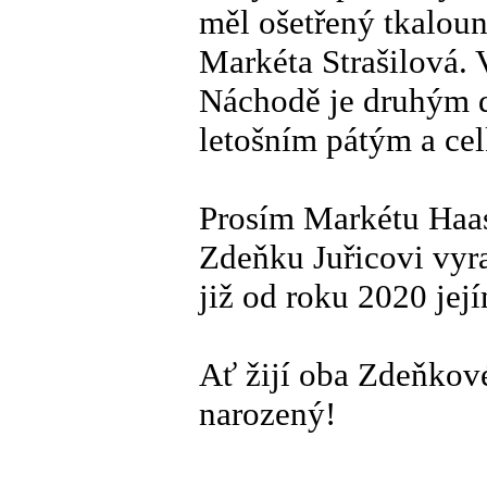
měl ošetřený tkaloun
Markéta Strašilová. 
Náchodě je druhým 
letošním pátým a ce
Prosím Markétu Haa
Zdeňku Juřicovi vyra
již od roku 2020 je
Ať žijí oba Zdeňkové!
narozený!