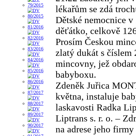
lékařům se zdá troch
Dětské nemocnice v B
děťátko, celkově 126
Prosím Českou minco
zlatý dukát s číslem 
mincovny, jež obdar
babyboxu.
Zdeněk Juřica MONT
května, instaluje b
laskavosti Radka Lipp
Liptrans s. r. o. – Z
na adrese jeho firm