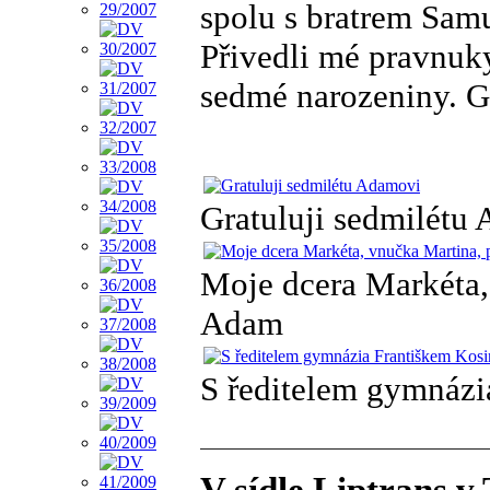
spolu s bratrem Sam
Přivedli mé pravnuky
sedmé narozeniny. G
Gratuluji sedmilétu
Moje dcera Markéta,
Adam
S ředitelem gymnázi