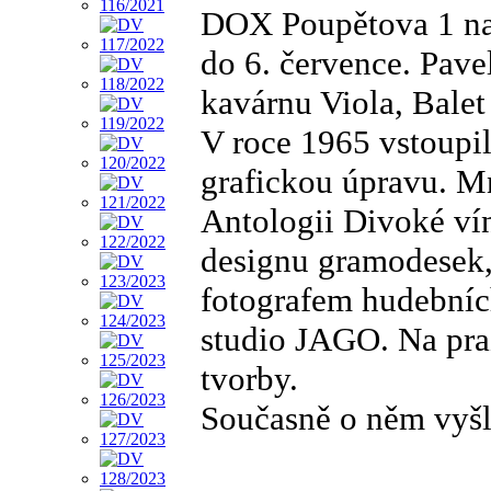
DOX Poupětova 1 na 
do 6. července. Pave
kavárnu Viola, Balet
V roce 1965 vstoupil
grafickou úpravu. Mn
Antologii Divoké vín
designu gramodesek,
fotografem hudebních
studio JAGO. Na pr
tvorby.
Současně o něm vyšl