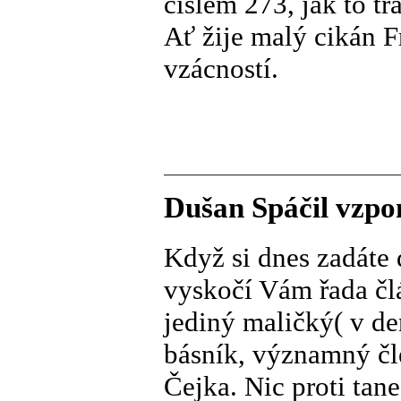
číslem 273, jak to t
Ať žije malý cikán 
vzácností.
Dušan Spáčil vzpo
Když si dnes zadáte 
vyskočí Vám řada čl
jediný maličký( v de
básník, významný čl
Čejka. Nic proti tan