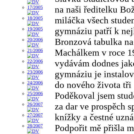
na naši ředitelku Bo
miláčka všech stude
gymnáziu patří k ne
Bronzová tabulka na
Machálkem v roce 19
vydávám dodnes jako
gymnáziu je instalov
do nového života tři 
Poděkoval jsem stude
za dar ve prospěch s
knížky a čestné uzn
Podpořit mě přišla m