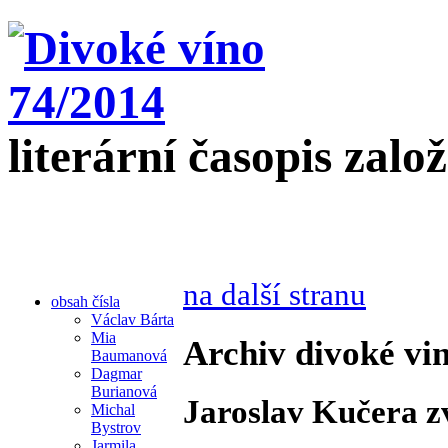
literární časopis zalo
na další stranu
obsah čísla
Václav Bárta
Mia
Archiv divoké vin
Baumanová
Dagmar
Burianová
Jaroslav Kučera zv
Michal
Bystrov
Jarmila