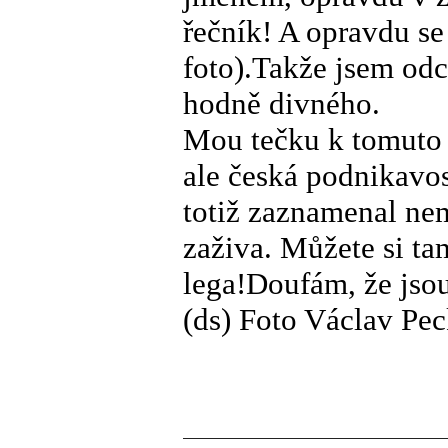
řečník! A opravdu se
foto).Takže jsem odc
hodně divného.
Mou tečku k tomuto 
ale česká podnikavo
totiž zaznamenal nem
zaživa. Můžete si ta
lega!Doufám, že jsou
(ds) Foto Václav Pec