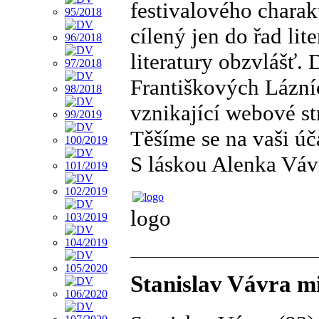
festivalového charakt
cílený jen do řad lit
literatury obzvlášť.
Františkových Lázníc
vznikající webové st
Těšíme se na vaši úč
S láskou Alenka Váv
logo
Stanislav Vávra mi