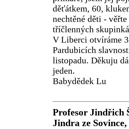
děťátkem, 60, klukem
nechtěné děti - věřt
tříčlenných skupinká
V Liberci otvíráme 3
Pardubicích slavnos
listopadu. Děkuju d
jeden.
Babydědek Lu
Profesor Jindřich Š
Jindra ze Sovince,