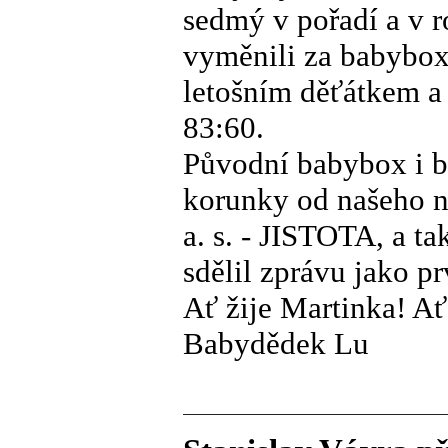
sedmý v pořadí a v 
vyměnili za babybox
letošním děťátkem a 
83:60.
Původní babybox i b
korunky od našeho n
a. s. - JISTOTA, a t
sdělil zprávu jako pr
Ať žije Martinka! Ať
Babydědek Lu