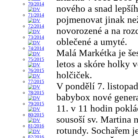
nového a snad lepšíh
pojmenovat jinak ne
novorozené a na roz
oblečené a umyté.
Malá Markétka je še
letos a skóre holky 
holčiček.
V pondělí 7. listopa
babybox nové genera
11. v 11 hodin pokl
sousoší sv. Martina 
rotundy. Sochařem je