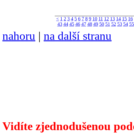
<
1
2
3
4
5
6
7
8
9
10
11
12
13
14
15
16
43
44
45
46
47
48
49
50
51
52
53
54
55
nahoru
|
na další stranu
Divoké víno 127/2023 vyšl
6099 ❖ samozvaný šéfreda
104 00 Praha 10, Hájek 88
redakce@divokevino.cz
vyjde 19. listopadu 2023
Vidíte zjednodušenou pod