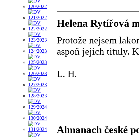
Helena Rytířová mi
Protože nejsem lako
aspoň jejich tituly. K
L. H.
Almanach české po