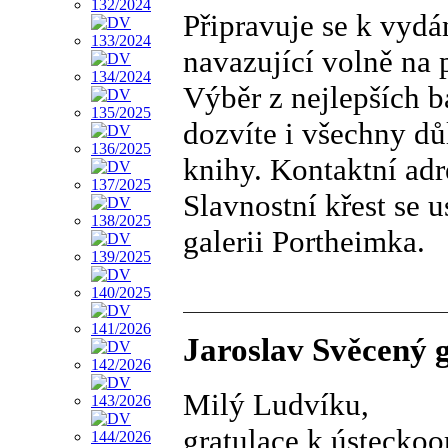
Připravuje se k vyd
navazující volně na p
Výběr z nejlepších bá
dozvíte i všechny dů
knihy. Kontaktní adr
Slavnostní křest se 
galerii Portheimka.
Jaroslav Svěcený g
Milý Ludvíku,
gratulace k ústecko