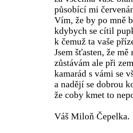
působící mi červenán
Vím, že by po mně b
kdybych se cítil pup
k čemuž ta vaše příz
Jsem šťasten, že mě 
zůstávám ale při zem
kamarád s vámi se v
a nadějí se dobrou k
že coby kmet to nep
Váš Miloň Čepelka.