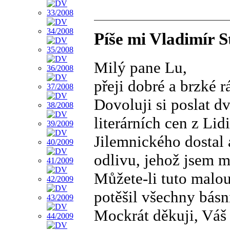
Píše mi Vladimír S
Milý pane Lu,
přeji dobré a brzké r
Dovoluji si poslat d
literárních cen z Lid
Jilemnického dostal
odlivu, jehož jsem mě
Můžete-li tuto malou 
potěšil všechny básní
Mockrát děkuji, Váš