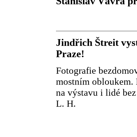
Stanislav Vávra p
Jindřich Štreit v
Praze!
Fotografie bezdomov
mostním obloukem. K
na výstavu i lidé be
L. H.