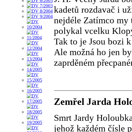
kadetů rozdavač i už
nejdéle Zatímco my 
polykal vcelku Klop
Tak to je Jsou bozi 
Ale možná ho jen by
zaprděném přecpan
Zemřel Jarda Holou
Smrt Jardy Holoubka
jehož každém čísle p