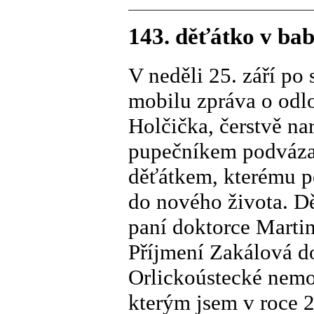
143. děťátko v bab
V neděli 25. září po
mobilu zpráva o odlo
Holčička, čerstvě na
pupečníkem podvázan
děťátkem, kterému p
do nového života. D
paní doktorce Martin
Příjmení Zakálová d
Orlickoústecké nemo
kterým jsem v roce 2