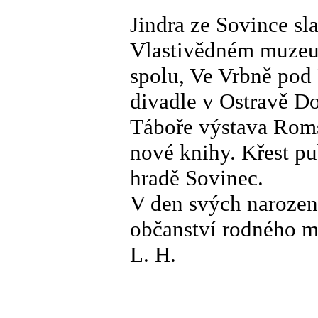
Jindra ze Sovince sl
Vlastivědném muzeu
spolu, Ve Vrbně po
divadle v Ostravě D
Táboře výstava Roms
nové knihy. Křest p
hradě Sovinec.
V den svých narozeni
občanství rodného mě
L. H.