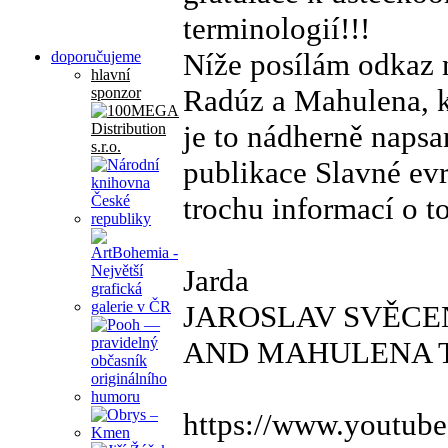
terminologií!!!
Níže posílám odkaz 
doporučujeme
hlavní
Radúz a Mahulena, k
sponzor
je to nádherně napsa
publikace Slavné evr
trochu informací o t
Jarda
JAROSLAV SVĚCE
AND MAHULENA TALE
https://www.youtu