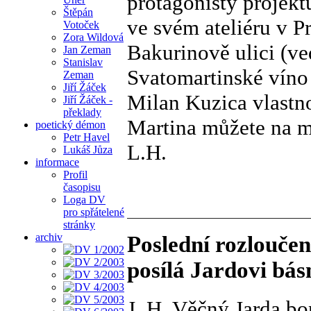
protagonisty projektu
Štěpán
ve svém ateliéru v P
Votoček
Zora Wildová
Bakurinově ulici (ve
Jan Zeman
Stanislav
Svatomartinské víno 
Zeman
Jiří Žáček
Milan Kuzica vlastno
Jiří Žáček -
překlady
Martina můžete na mí
poetický démon
Petr Havel
L.H.
Lukáš Jůza
informace
Profil
časopisu
Loga DV
pro spřátelené
stránky
archiv
Poslední rozlouče
posílá Jardovi bás
J. H. Věčný Jarda b