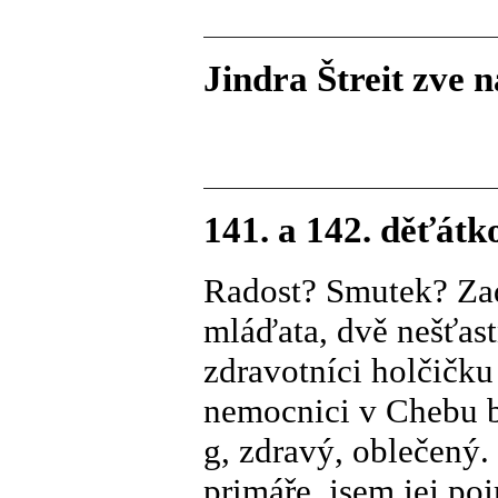
Jindra Štreit zve 
141. a 142. děťátk
Radost? Smutek? Za
mláďata, dvě nešťas
zdravotníci holčičku
nemocnici v Chebu b
g, zdravý, oblečený
primáře, jsem jej p