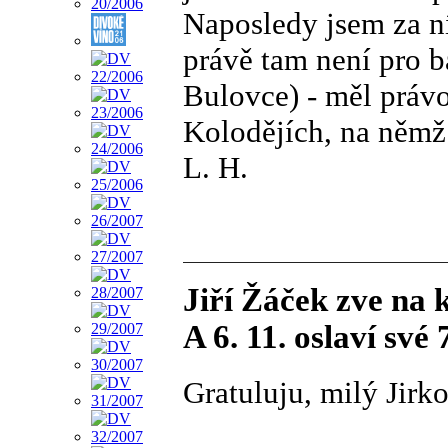
Naposledy jsem za n
právě tam není pro b
Bulovce) - měl práv
Kolodějích, na němž 
L. H.
Jiří Žáček zve na
A 6. 11. oslaví své
Gratuluju, milý Jirk