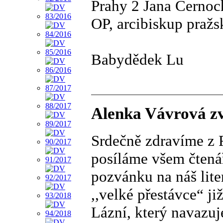
Prahy 2 Jana Černoc
OP, arcibiskup pražs
Babydědek Lu
Alenka Vávrová zve
Srdečně zdravíme z 
posíláme všem čtená
pozvánku na náš lite
,,velké přestávce“ ji
Lázní, který navazuj