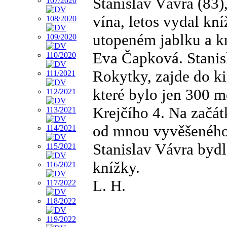
Stanislav Vávra (83
vína, letos vydal kn
utopeném jablku a kn
Eva Čapková. Stanisl
Rokytky, zajde do ki
které bylo jen 300 
Krejčího 4. Na začátk
od mnou vyvěšeného 
Stanislav Vávra bydl
knížky.
L. H.