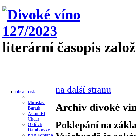
literární časopis zalo
na další stranu
obsah čísla
Miroslav
Archiv divoké vin
Barták
Adam El
Chaar
Poklepání na zákl
Oldřich
Damborský
Ivan Fontana