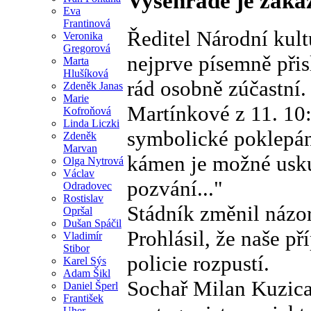
Vyšehradě je zaká
Eva
Frantinová
Ředitel Národní kul
Veronika
Gregorová
nejprve písemně přis
Marta
Hlušíková
rád osobně zúčastní.
Zdeněk Janas
Marie
Martínkové z 11. 10:
Kofroňová
Linda Liczki
symbolické poklepán
Zdeněk
Marvan
kámen je možné uskut
Olga Nytrová
Václav
pozvání..."
Odradovec
Rostislav
Stádník změnil názor
Opršal
Dušan Spáčil
Prohlásil, že naše p
Vladimír
Stibor
policie rozpustí.
Karel Sýs
Adam Šikl
Sochař Milan Kuzica
Daniel Šperl
František
Uher