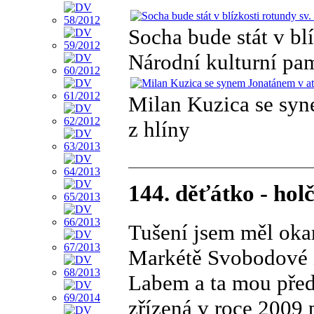
Socha bude stát v bl
Národní kulturní pa
Milan Kuzica se syn
z hlíny
144. děťátko - ho
Tušení jsem měl okam
Markétě Svobodové 
Labem a ta mou před
zřízená v roce 2009