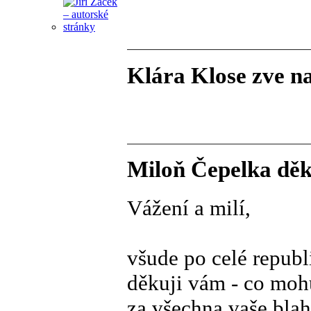
Klára Klose zve n
Miloň Čepelka děk
Vážení a milí,
všude po celé republ
děkuji vám - co mohu
za všechna vaše bla