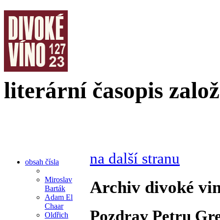
literární časopis zalo
na další stranu
obsah čísla
Miroslav
Archiv divoké vin
Barták
Adam El
Chaar
Pozdrav Petru Gre
Oldřich