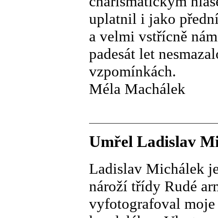
charismatickým hlas
uplatnil i jako před
a velmi vstřícně nám
padesát let nesmazal
vzpomínkách.
Méla Machálek
Umřel Ladislav M
Ladislav Michálek je
nároží třídy Rudé ar
vyfotografoval moje 