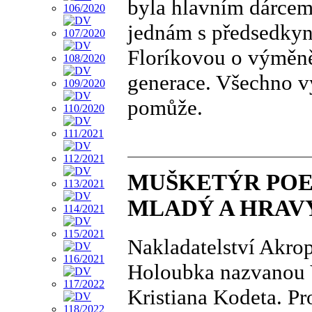
byla hlavním dárcem
jednám s předsedkyn
Floríkovou o výměně
generace. Všechno v
pomůže.
MUŠKETÝR POE
MLADÝ A HRAV
Nakladatelství Akrop
Holoubka nazvanou
Kristiana Kodeta. Pr