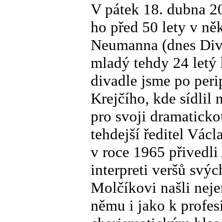
V pátek 18. dubna 2
ho před 50 lety v ně
Neumanna (dnes Diva
mladý tehdy 24 letý 
divadle jsme po perip
Krejčího, kde sídlil 
pro svoji dramaticko
tehdejší ředitel Vác
v roce 1965 přivedli
interpreti veršů svý
Molčíkovi našli nejen
němu i jako k profe