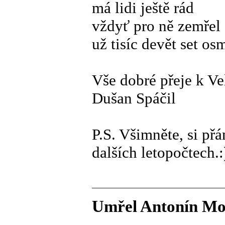
má lidi ještě rád
vždyť pro ně zemřel 
už tisíc devět set os
Vše dobré přeje k V
Dušan Spáčil
P.S. Všimněte, si přá
dalších letopočtech.:
Umřel Antonín Mo