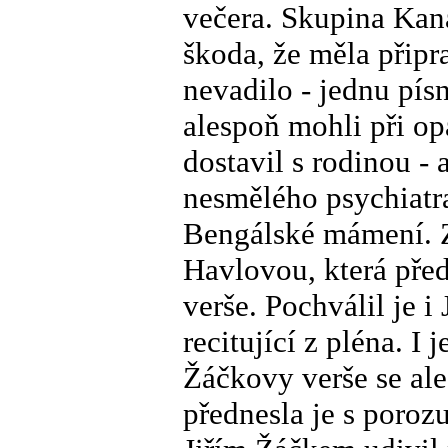
večera. Skupina Kan
škoda, že měla připr
nevadilo - jednu pí
alespoň mohli při o
dostavil s rodinou -
nesmělého psychiatra
Bengálské mámení. Z
Havlovou, která předn
verše. Pochválil je 
recitující z pléna. I
Žáčkovy verše se ale
přednesla je s poro