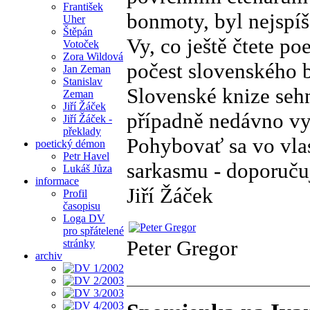
František
bonmoty, byl nejspí
Uher
Štěpán
Vy, co ještě čtete poe
Votoček
Zora Wildová
počest slovenského 
Jan Zeman
Stanislav
Slovenské knize sehn
Zeman
Jiří Žáček
případně nedávno vy
Jiří Žáček -
překlady
Pohybovať sa vo vlas
poetický démon
Petr Havel
sarkasmu - doporuču
Lukáš Jůza
informace
Jiří Žáček
Profil
časopisu
Loga DV
pro spřátelené
Peter Gregor
stránky
archiv