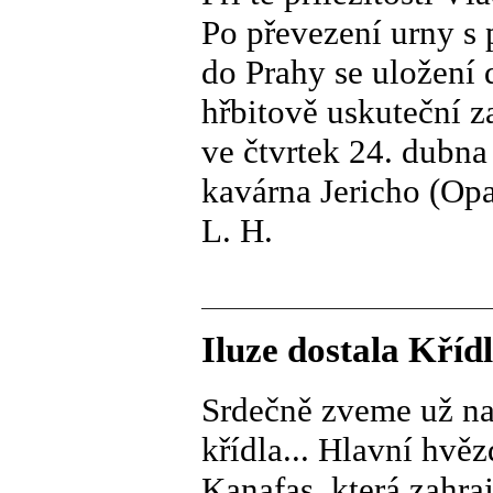
Po převezení urny s
do Prahy se uložení
hřbitově uskuteční z
ve čtvrtek 24. dubn
kavárna Jericho (Opa
L. H.
Iluze dostala Kříd
Srdečně zveme už na 
křídla... Hlavní hvě
Kanafas, která zahraj