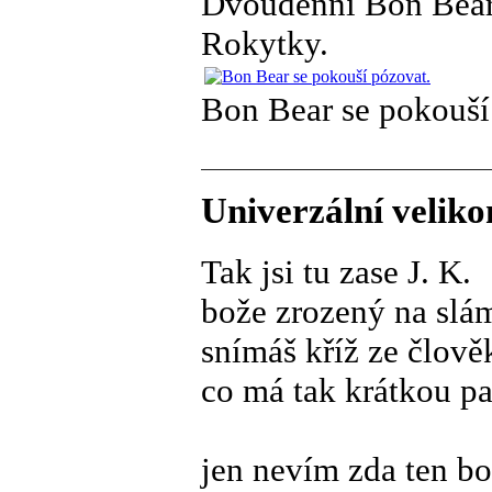
Dvoudenní Bon Bear 
Rokytky.
Bon Bear se pokouší
Univerzální veliko
Tak jsi tu zase J. K.
bože zrozený na slá
snímáš kříž ze člově
co má tak krátkou p
jen nevím zda ten bo