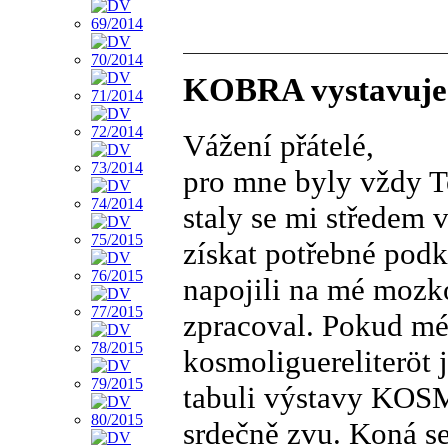
KOBRA vystavuje v
Vážení přátelé,
pro mne byly vždy Te
staly se mi středem 
získat potřebné podk
napojili na mé mozko
zpracoval. Pokud mé 
kosmoliguereliteröt 
tabuli výstavy KOS
srdečně zvu. Koná se