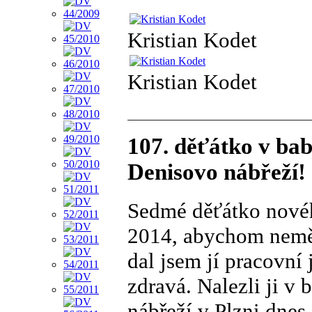
Kristian Kodet
Kristian Kodet
107. děťátko v bab
Denisovo nábřeží!
Sedmé děťátko novéh
2014, abychom neměli
dal jsem jí pracovní
zdravá. Nalezli ji v
nábřeží v Plzni dnes