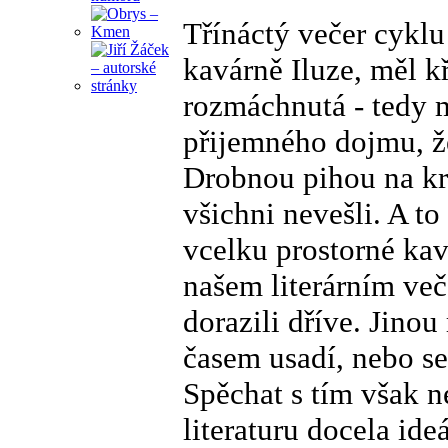
Třínáctý večer cyklu 
kavárně Iluze, měl kř
rozmáchnutá - tedy m
přijemného dojmu, že
Drobnou pihou na krá
všichni nevešli. A to
vcelku prostorné kavá
našem literárním ve
dorazili dříve. Jino
časem usadí, nebo se
Spěchat s tím však n
literaturu docela ide