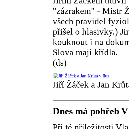
Jiřím Žáčkem udivil
"zázrakem" - Mistr Ž
všech pravidel fyzio
přišel o hlasivky.) J
kouknout i na dokum
Slova mají křídla.
(ds)
Jiří Žáček a Jan Krůt
Dnes má pohřeb V
Při té příležitosti V