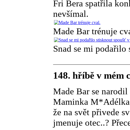
Fri Bera spatřila kon
nevšímal.
Made Bar trénuje cva
Snad se mi podařilo 
148. hříbě v mém 
Made Bar se narodil
Maminka M*Adélka pě
že na svět přivede s
jmenuje otec..? Přec