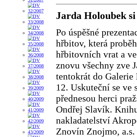
Jarda Holoubek si
Po úspěšné prezentac
hřbitov, která probě
hřbitovních vrat a ve
znovu všechny zve J
tentokrát do Galeri
12. Uskuteční se ve 
přednesou herci praž
Ondřej Slavík. Knihu
nakladatelství Akrop
Znovín Znojmo, a.s.