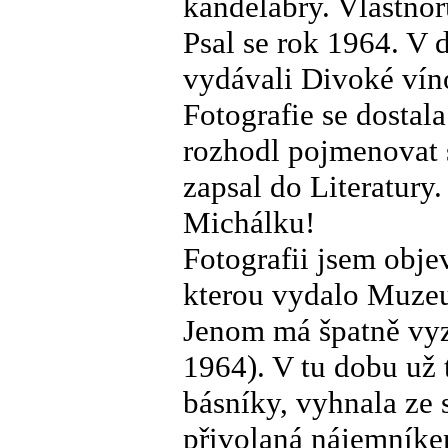
kandelábry. Vlastnor
Psal se rok 1964. V 
vydávali Divoké víno
Fotografie se dostal
rozhodl pojmenovat 
zapsal do Literatur
Michálku!
Fotografii jsem objev
kterou vydalo Muzeu
Jenom má špatně vyz
1964). V tu dobu už 
básníky, vyhnala ze 
přivolaná nájemník