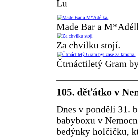
Lu
Made Bar a M*Adél
Za chvilku stojí.
Čtrnáctiletý Gram by
105. děťátko v Ne
Dnes v pondělí 31. b
babyboxu v Nemocnic
bedýnky holčičku, k