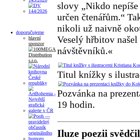
slovy „Nikdo nepíše 
určen čtenářům.“ Ta
nikoli už naivně oko
doporučujeme
Veselý hřbitov našel
hlavní
sponzor
návštěvníků.«
Titul knížky s ilustr
Pozvánka na prezent
19 hodin.
Iluze poezii svědči