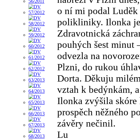
o ní mi podal Luděk 
polikliniky. Ilonka
Zdravotnická záchran
pouhých šest minut 
odvezla na novoroze
Plzni, do rukou úhl
Dorta. Děkuju milému
vztah k bedýnkám, a 
Ilonka zvýšila skóre 
prospěch něžného poh
závěry nečinil.
Lu