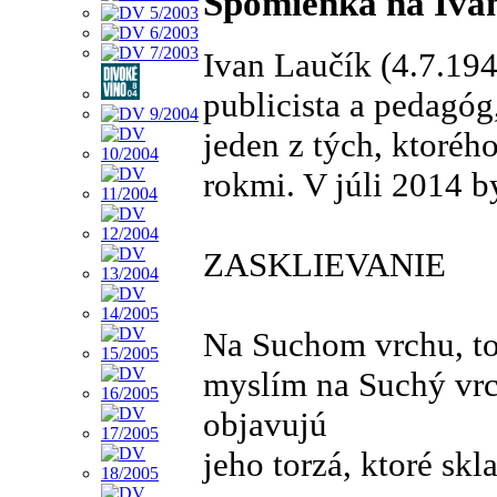
Spomienka na Iva
Ivan Laučík (4.7.194
publicista a pedagóg
jeden z tých, ktoréh
rokmi. V júli 2014 b
ZASKLIEVANIE
Na Suchom vrchu, t
myslím na Suchý vrc
objavujú
jeho torzá, ktoré sk