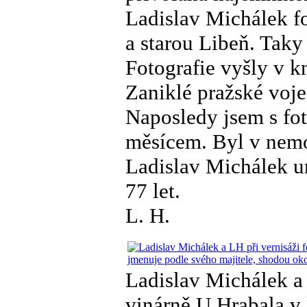
Ladislav Michálek f
a starou Libeň. Taky
Fotografie vyšly v 
Zaniklé pražské voje
Naposledy jsem s fot
měsícem. Byl v nemo
Ladislav Michálek u
77 let.
L. H.
Ladislav Michálek a 
vinárně U Hrabala v 