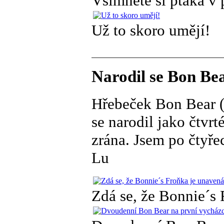
Všimněte si ptáka v pr
Už to skoro umějí!
Narodil se Bon Bea
Hřebeček Bon Bear (
se narodil jako čtvrt
zrána. Jsem po čtyře
Lu
Zdá se, že Bonnie´s 