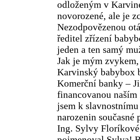
odloženým v Karviné
novorozené, ale je z
Nezodpovězenou otáz
ředitel zřízení baby
jeden a ten samý muž
Jak je mým zvykem,
Karvinský babybox b
Komerční banky – Ji
financovanou naším
jsem k slavnostnímu 
narozenin současné 
Ing. Sylvy Floríkové
pojmenoval Sylva! B