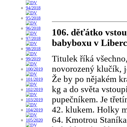
106. děťátko vstou
babyboxu v Liberc
Titulek říká všechno
novorozený klučík, j
Že by po nějakém kr
kg a do světa vstoup
pupečníkem. Je třet
42. klukem. Holky m
64. Kmotrou Staníka