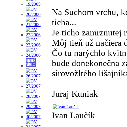
Na Suchom vrchu, kd
ticha...
Je ticho zamrznutej r
Môj tieň už načiera 
Čo tu narýchlo kvit
bude donekonečna zas
sírovožltého lišajník
Juraj Kuniak
Ivan Laučík