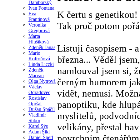
Damborský
Ivan Fontana
K čertu s genetikou!
Eva
Frantinová
Tak proč potom pořá
Veronika
Gregorová
Marta
Hlušíková
Listuji časopisem - a
Zdeněk Janas
Marie
března... Věděl jsem
Kofroňová
Linda Liczki
namlouval jsem si, 
Zdeněk
Marvan
černým humorem jako
Olga Nytrová
Václav
vidět, nemusí. Možná
Odradovec
Rostislav
panoptiku, kde hlupá
Opršal
Dušan Spáčil
myslitelů, podvodníci
Vladimír
Stibor
velikány, přestal ba
Karel Sýs
Adam Šikl
povrchním čtenářům 
Daniel Šperl