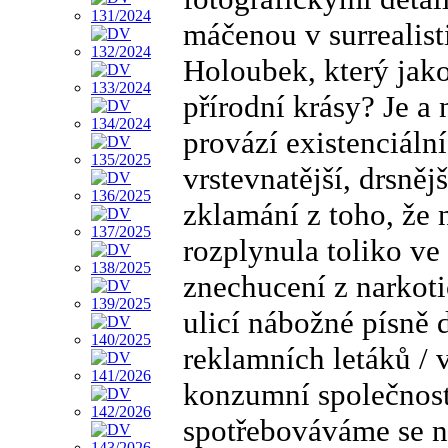
máčenou v surrealistic
Holoubek, který jako
přírodní krásy? Je a 
provází existenciáln
vrstevnatější, drsněj
zklamání z toho, že
rozplynula toliko ve
znechucení z narkot
ulicí nábožné písně 
reklamních letáků / 
konzumní společnosti
spotřebováváme se n