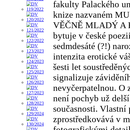
fakulty Palackého u
knize nazvaném 
VĚČNĚ MLADÝ A HRA
bytuje v české poezi
sedmdesáté (?!) nar
intenzita erotické vá
šesti let soustředěn
signalizuje závidění
nevyčerpatelnou. O
není pochyb už delší
současnosti. Vlastní
zprostředkovává v m
fotografickými detai