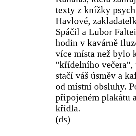
texty z knížky psyc
Havlové, zakladatel
Spáčil a Lubor Faltei
hodin v kavárně Iluz
více místa než bylo 
"křídelního večera", 
stačí váš úsměv a ka
od místní obsluhy. P
připojeném plakátu a
křídla.
(ds)