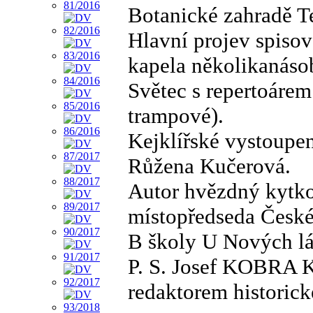
Botanické zahradě Te
Hlavní projev spisov
kapela několikanáso
Světec s repertoáre
trampové).
Kejklířské vystoupe
Růžena Kučerová.
Autor hvězdný kytk
místopředseda České 
B školy U Nových lá
P. S. Josef KOBRA 
redaktorem historic