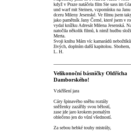
když v Praze natáčela film Sie sass im Gl
und warf mit Steinen, vzpomínku na Janu
dceru Mileny Jesenské. Ve filmu jsem taky
jako pamětník Jany Černé, které jsem v r
vydal knížku Adresát Milena Jesenská. N
natočila několik filmů, k nimž hudbu slož
Merta.
Svoji knihu Mám víc kamarádů nebožtíků
živých, doplním další kapitolou. Sbohem
L. H.
Velikonoční básničky Oldřicha
Damborského!
Vzkříšení jara
Cáry špinavého sněhu roztály
sněženky zazářily svou bělostí,
zase jde jaro krokem pomalým
oblečeno jen do vůní všedností.
Za sebou hebké touhy mistrály,