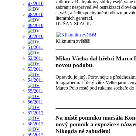
zatímco z Blahynkovy sbírky esejů vane 
zabránit nespravedlivé ostrakizaci člověka
si váží, a čelit zpochybnění odkazu pová
literárních generací.
DUŠAN SPÁČIL
Kliknutím zvětšíš!
Milan Vácha dal hřebci Marco 
novou podobu.
Opravdu je jiný. Porovnejte s předchozím
fotografiemi. Tříletý vítěz Velké jarní cen
Marco Polo rostě pod rukama sochaře do 
Na místě pomníku maršála Koně
nový pomník a expozice s názv
Nikogda ně zabuděm!