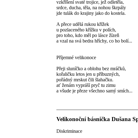
vzkříšení svaté trojice, jež odletěla,
srdce, ducha, těla, na nohou škrpály
jde tulák do krajiny jako do kostela.
A přece udělá rukou křížek
u pozlaceného křížku v polích,
pro toho, kdo měl po lásce žízeň
a vzal na svá bedra hříchy, co ho bolí...
Příjemné velikonoce
Přeji sluníčko a oblohu bez mráčků,
kořaličku letos jen u příbuzných,
pořádný mrskut čili šlahačku.
ať ženám vypráší pryč tu zimu
a všude je přeze všechno samý smích...
Velikonoční básnička Dušana Sp
Diskriminace