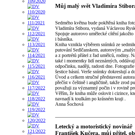
Můj malý svět Vladimíra Stibor
Sedmého května bude pokřtěná kniha foto
Vladimíra Stibora, vydaná Václavou Rys
Spojuje autorovo umělecké cítění jakožto 
i básníka.
Kniha vznikla výběrem snímků ze sedmil
putování Sedlčanskem, autorovým „malý
a z portrétů přátel z řad umělců, rodiny. Na
také i momentky lidí neznámých, oddávají
odpočinku, naději, radosti dne. Fotografie
šestice básní. Verše snímky dokreslují a do
Úvod a celkem stručné představení autora
přečíst v češtině i angličtině, takže zrod p
považuji za významný počin i v rovině pr
Věřím, že kniha může oslovit i cizince, kt
navnadí k toulkám po krásném kraji .
Anna Šochová
Letecký a motoristický novinář
František Kučera, můj přítel, o