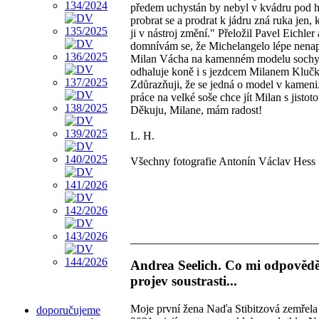
předem uchystán by nebyl v kvádru pod hl
probrat se a prodrat k jádru zná ruka jen,
ji v nástroj změní." Přeložil Pavel Eichler 
domnívám se, že Michelangelo lépe nenap
Milan Vácha na kamenném modelu sochy
odhaluje koně i s jezdcem Milanem Kluč
Zdůrazňuji, že se jedná o model v kameni
práce na velké soše chce jít Milan s jistoto
Děkuju, Milane, mám radost!
L. H.
Všechny fotografie Antonín Václav Hess
Andrea Seelich. Co mi odpovědě
projev soustrasti...
Moje první žena Naďa Stibitzová zemřela
doporučujeme