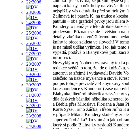
„titulka“ je tak tvrdá, že pokud byste si ji 
náprsní kapsy, a někdo by na vás šel třeb
nejspíš by vás ochránila před smrtelným 
Zajímavá je i parafa K. na titulce a kresba
patitulu – oba grafické prvky jsou dílem 
Kundery, o němž je v této drobné knížce 
především. Přiznám se ale – většinou na 
detaily, zkrátka na vnější formu moc ned
knihy je přece zakleta ve slovech! V tomt
je na místě udělat výjimku. I to, jak tento 
vypadá, podává o Blahynkově publikaci 
informaci.
Nezvyklým způsobem vypravený text a p
redakce svědčí o tom, že jde o knížečku, v
autorovi (a zřejmě i vydavateli Davidu Vo
záleželo na každé myšlence a slově. Kresb
podpis (oboje převzaté z Blahynkovy so
korespondence s Kunderou) zase napovída
Blahynka, literární historik a zasvěcený v
díla českých básníků několika generací (
a Biebla přes Miroslava Floriana a Jana Pi
Karla Sýse, Jiřího Žáčka, i třeba Jiřího Ku
v případě Milana Kundery skutečný znalec
supertvrdá obálka? Tu vnímám jako obrann
který si podle Blahynky zaslouží Kundero