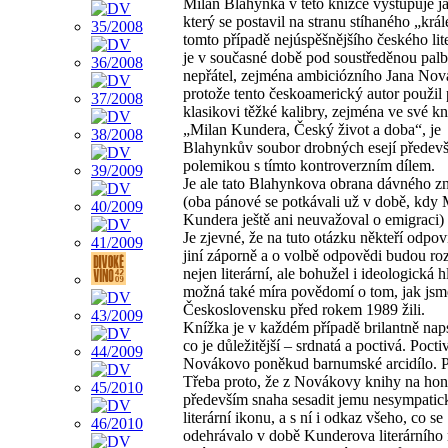
Milan Blahynka v této knížce vystupuje ja
který se postavil na stranu stíhaného „král
tomto případě nejúspěšnějšího českého lite
je v současné době pod soustředěnou pal
nepřátel, zejména ambiciózního Jana Nov
protože tento českoamerický autor použil 
klasikovi těžké kalibry, zejména ve své kn
„Milan Kundera, Český život a doba“, je
Blahynkův soubor drobných esejí předev
polemikou s tímto kontroverzním dílem.
Je ale tato Blahynkova obrana dávného 
(oba pánové se potkávali už v době, kdy 
Kundera ještě ani neuvažoval o emigraci)
Je zjevné, že na tuto otázku někteří odpov
jiní záporně a o volbě odpovědi budou ro
nejen literární, ale bohužel i ideologická h
možná také míra povědomí o tom, jak jsm
Československu před rokem 1989 žili.
Knížka je v každém případě brilantně nap
co je důležitější – srdnatá a poctivá. Pocti
Novákovo poněkud barnumské arcidílo. 
Třeba proto, že z Novákovy knihy na hon
především snaha sesadit jemu nesympatic
literární ikonu, a s ní i odkaz všeho, co se
odehrávalo v době Kunderova literárního 