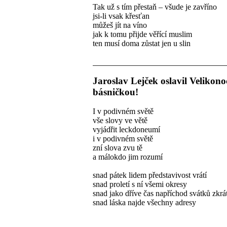
Tak už s tím přestaň – všude je zavříno
jsi-li vsak křesťan
můžeš jít na víno
jak k tomu přijde věřící muslim
ten musí doma zůstat jen u slin
Jaroslav Lejček oslavil Velikono
básničkou!
I v podivném světě
vše slovy ve větě
vyjádřit leckdoneumí
i v podivném světě
zní slova zvu tě
a málokdo jim rozumí
snad pátek lidem představivost vrátí
snad proletí s ní všemi okresy
snad jako dříve čas napříchod svátků zkrát
snad láska najde všechny adresy