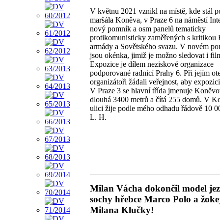
V květnu 2021 vznikl na místě, kde stál 
maršála Koněva, v Praze 6 na náměstí Int
nový pomník a osm panelů tematicky
protikomunisticky zaměřených s kritikou
armády a Sovětského svazu. V novém p
jsou okénka, jimiž je možno sledovat i fil
Expozice je dílem neziskové organizace
podporované radnicí Prahy 6. Při jejím ot
organizátoři žádali veřejnost, aby expozici
V Praze 3 se hlavní třída jmenuje Koněvo
dlouhá 3400 metrů a čítá 255 domů. V 
ulici žije podle mého odhadu řádově 10 00
L. H.
Milan Vácha dokončil model je
sochy hřebce Marco Polo a žoke
Milana Klučky!