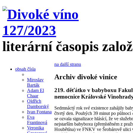
literární časopis zalo
na další stranu
obsah čísla
Archiv divoké vinice
Miroslav
Barták
219. děťátko v babyboxu Fakul
Adam El
Chaar
nemocnice Královské Vinohrady
Oldřich
Damborský
Sedmnáctý rok své existence zahájily ba
Ivan Fontana
čtvrtý den. Pouhých 39 minut po půlnoci 
Eva
se ozvala signalizace hlásící, že ve služeb
Frantinová
nejstarším babyboxu (přemístěném z praž
Veronika
Houbětína) ve FNKV ve Šrobárově ulici 