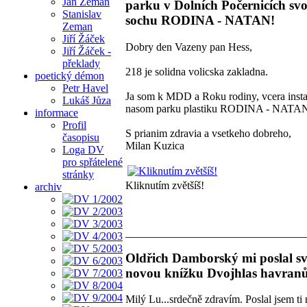
Jan Zeman
parku v Dolních Počernicích svo
Stanislav
sochu RODINA - NATAN!
Zeman
Jiří Žáček
Dobry den Vazeny pan Hess,
Jiří Žáček -
překlady
218 je solidna volicska zakladna.
poetický démon
Petr Havel
Ja som k MDD a Roku rodiny, vcera insta
Lukáš Jůza
nasom parku plastiku RODINA - NATA
informace
Profil
S prianim zdravia a vsetkeho dobreho,
časopisu
Milan Kuzica
Loga DV
pro spřátelené
stránky
Kliknutím zvětšíš!
archiv
Oldřich Damborský mi poslal sv
novou knížku Dvojhlas havranů
Milý Lu...srdečně zdravím. Poslal jsem ti