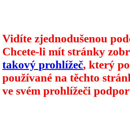
redakce@divokevino.cz
vyjde 19. listopadu 2023
Vidíte zjednodušenou pod
Chcete-li mít stránky zobr
takový prohlížeč
, který p
používané na těchto strán
ve svém prohlížeči podpor