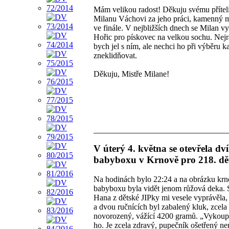
Mám velikou radost! Děkuju svému přítel
Milanu Váchovi za jeho práci, kamenný m
ve finále. V nejbližších dnech se Milan v
Hořic pro pískovec na velkou sochu. Nejr
bych jel s ním, ale nechci ho při výběru 
zneklidňovat.
Děkuju, Mistře Milane!
V úterý 4. května se otevřela dv
babyboxu v Krnově pro 218. dě
Na hodinách bylo 22:24 a na obrázku kr
babyboxu byla vidět jenom růžová deka. S
Hana z dětské JIPky mi vesele vyprávěla,
a dvou ručnících byl zabalený kluk, zcela
novorozený, vážící 4200 gramů. „Vykoup
ho. Je zcela zdravý, pupečník ošetřený ne