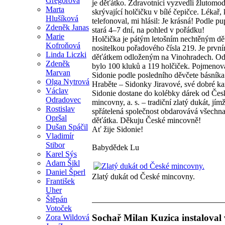
Gregorová
je děťátko. Zdravotníci vyzvedli žlutomo
Marta
skrývající holčičku v bílé čepičce. Lékař, 
Hlušíková
telefonoval, mi hlásil: Je krásná! Podle p
Zdeněk Janas
stará 4–7 dní, na pohled v pořádku!
Marie
Holčička je pátým letošním nechtěným d
Kofroňová
nositelkou pořadového čísla 219. Je prvn
Linda Liczki
děťátkem odloženým na Vinohradech. O
Zdeněk
bylo 100 kluků a 119 holčiček. Pojmenova
Marvan
Sidonie podle posledního děvčete básník
Olga Nytrová
Hraběte – Sidonky Jiravové, své dobré k
Václav
Sidonie dostane do kolébky dárek od Čes
Odradovec
mincovny, a. s. – tradiční zlatý dukát, jím
Rostislav
spřátelená společnost obdarovává všechn
Opršal
děťátka. Děkuju České mincovně!
Dušan Spáčil
Ať žije Sidonie!
Vladimír
Stibor
Babydědek Lu
Karel Sýs
Adam Šikl
Daniel Šperl
Zlatý dukát od České mincovny.
František
Uher
Štěpán
Votoček
Sochař Milan Kuzica instaloval 
Zora Wildová