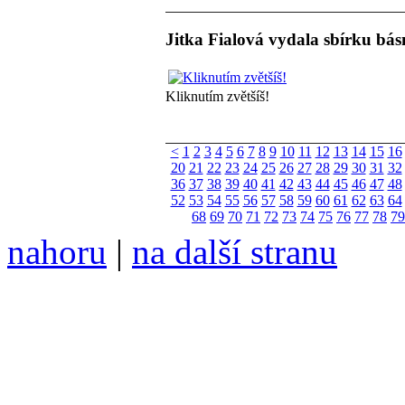
Jitka Fialová vydala sbírku bás
Kliknutím zvětšíš!
<
1
2
3
4
5
6
7
8
9
10
11
12
13
14
15
16
20
21
22
23
24
25
26
27
28
29
30
31
32
36
37
38
39
40
41
42
43
44
45
46
47
48
52
53
54
55
56
57
58
59
60
61
62
63
64
68
69
70
71
72
73
74
75
76
77
78
79
nahoru
|
na další stranu
Divoké víno 127/2023 vyšl
6099 ❖ samozvaný šéfreda
104 00 Praha 10, Hájek 88