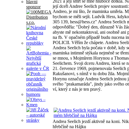
2021 a její smrt se mne hluboce dotkla. N
hlavní
její dceři Andree Seelich projev soustrasti
sponzor
Andreo, je mi líto, že maminka umřela. M
bychom se měli sejít. Ludvík Hess, kdyko
305 139, hess@hess.cz" Andrea Seelich 
odpověděla: "Dobrý den, důrazně Vás ž
abyste mě nekontaktoval, ani osobně ani p
na fb. V opačném případě budu nucena i
POLICII. Věřím že chápete. Andrea Seel
Andrea Seelich byla počata v době, kdy se
maminka intimně stýkala nejméně se třemi
se mnou, s Mojmírem Horynou a Thoma
Seelichem. Svoji dceru Andreu, která se n
21. července 1969, pojmenovala Seelich 
Rakušanovi, s nímž v tu dobu žila. Mojmí
Horynu označuje Andrea Seelich jednou 
svého "prakamaráda", jindy jako svého o
ví, který z nás je ten pravý.
Andrea Seelich jezdí aktivně na koni. Ni
hřebčíně na Hájku