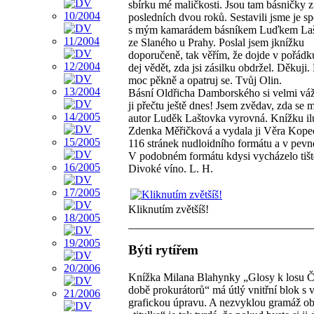
sbírku mé maličkosti. Jsou tam básničky z
posledních dvou roků. Sestavili jsme je s
s mým kamarádem básníkem Luďkem Laš
ze Slaného u Prahy. Poslal jsem jknížku
doporučeně, tak věřím, že dojde v pořádk
dej vědět, zda jsi zásilku obdržel. Děkuji.
moc pěkně a opatruj se. Tvůj Olin.
Básní Oldřicha Damborského si velmi váž
ji přečtu ještě dnes! Jsem zvědav, zda se
autor Luděk Laštovka vyrovná. Knížku il
Zdenka Měřičková a vydala ji Věra Kopec
116 stránek nudloidního formátu a v pevn
V podobném formátu kdysi vycházelo tiš
Divoké víno. L. H.
Kliknutím zvětšíš!
Býti rytířem
Knížka Milana Blahynky „Glosy k losu Č
době prokurátorů“ má útlý vnitřní blok s 
grafickou úpravu. A nezvyklou gramáž ob