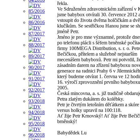
řekla.
Ve Sdruženém zdravotnickém zařízení v 
jsme babybox otvírali 30. července 2012
vstoupit do života dvěma holčičkám a dv
klučíkům. Se sestřičkou Hanou jsme se sh
jméně Petr.
Jméno je pro mne významné, protože dnes
po telefonu plácli s šéfem brněnské počít
firmy 100MEGA Distribution, s. r. o. Pet
Bečičkou, přítelem a služebně nejstarším
mecenášem babyboxů. Petr mi potvrdil, že
zásadním darem na zřízení babyboxu nov
generace na radnici Prahy 6 v Jilemnického
který budeme otvírat 1. června ve 12 hodi
16. výročí zprovoznění prvního babyboxu
2005.
Česká mincovna, a. s. již tradičně obdaru
Petra zlatým dukátem do kolébky.
Petr je čtvrtým letošním děťátkem a skóre
versus holky upravil na 100:118.
Ať žije Petr Krnovský! Ať žije Petr Beči
brněnský!
Babydědek Lu