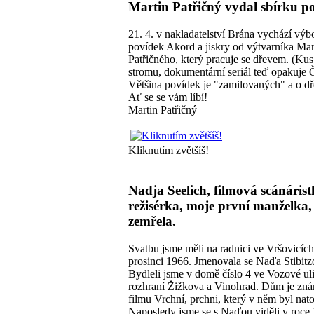
Martin Patřičný vydal sbírku p
21. 4. v nakladatelství Brána vychází výb
povídek Akord a jiskry od výtvarníka Mar
Patřičného, který pracuje se dřevem. (Kus
stromu, dokumentární seriál teď opakuje
Většina povídek je "zamilovaných" a o dř
Ať se se vám líbí!
Martin Patřičný
Kliknutím zvětšíš!
Nadja Seelich, filmová scánárist
režisérka, moje první manželka,
zemřela.
Svatbu jsme měli na radnici ve Vršovicích
prosinci 1966. Jmenovala se Naďa Stibitz
Bydleli jsme v domě číslo 4 ve Vozové uli
rozhraní Žižkova a Vinohrad. Dům je zn
filmu Vrchní, prchni, který v něm byl nat
Naposledy jsme se s Naďou viděli v roce