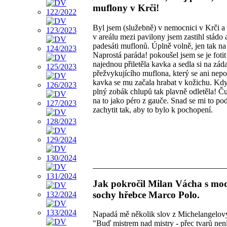
muflony v Krči!
Byl jsem (služebně) v nemocnici v Krči a
v areálu mezi pavilony jsem zastihl stádo 
padesáti muflonů. Úplně volně, jen tak na
Naprostá paráda! pokoušel jsem se je fotit
najednou přiletěla kavka a sedla si na zád
přežvykujícího muflona, který se ani nepo
kavka se mu začala hrabat v kožichu. Kd
plný zobák chlupů tak plavně odletěla! Č
na to jako péro z gauče. Snad se mi to pod
zachytit tak, aby to bylo k pochopení.
Jak pokročil Milan Vácha s mo
sochy hřebce Marco Polo.
Napadá mě několik slov z Michelangelov
"Buď mistrem nad mistry - přec tvarů není