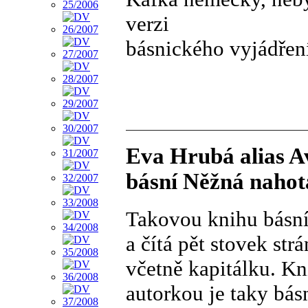
verzi
básnického vyjádřen
Eva Hrubá alias A
básní Něžná nahot
Takovou knihu básní
a čítá pět stovek st
včetně kapitálku. Kn
autorkou je taky bás