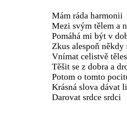
Mám ráda harmonii
Mezi svým tělem a n
Pomáhá mi být v dob
Zkus alespoň někdy 
Vnímat celistvě těles
Těšit se z dobra a d
Potom o tomto pocitu
Krásná slova dávat 
Darovat srdce srdci