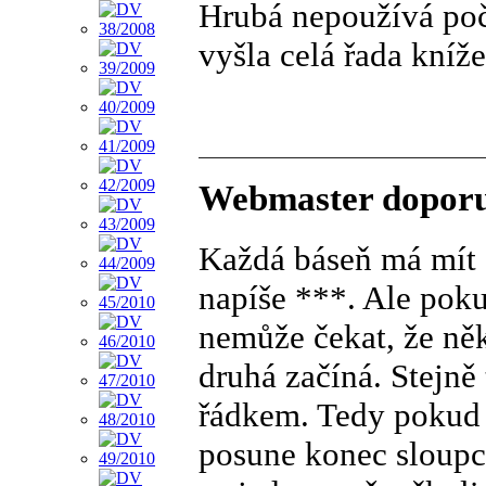
Hrubá nepoužívá počí
vyšla celá řada kníž
Webmaster doporu
Každá báseň má mít s
napíše ***. Ale poku
nemůže čekat, že něk
druhá začíná. Stejn
řádkem. Tedy pokud n
posune konec sloupce