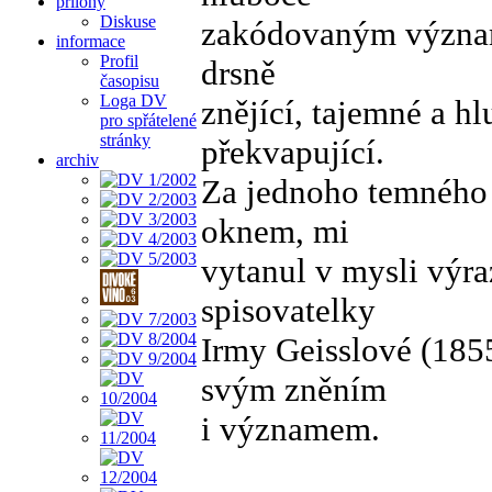
přílohy
Diskuse
zakódovaným význam
informace
Profil
drsně
časopisu
Loga DV
znějící, tajemné a 
pro spřátelené
stránky
překvapující.
archiv
Za jednoho temného 
oknem, mi
vytanul v mysli výra
spisovatelky
Irmy Geisslové (1855
svým zněním
i významem.