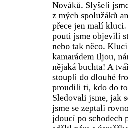
Nováků. Slyšeli jsme
z mých spolužáků an
přece jen malí kluci
pouti jsme objevili 
nebo tak něco. Kluci
kamarádem Iljou, nám
nějaká buchta! A tvář
stoupli do dlouhé fro
proudili ti, kdo do 
Sledovali jsme, jak s
jsme se zeptali rovn
jdoucí po schodech p