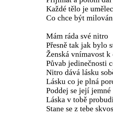
Každé tělo je umělec
Co chce být milová
Mám ráda své nitro
Přesně tak jak bylo 
Ženská vnímavost k o
Půvab jedinečnosti c
Nitro dává lásku so
Lásku co je plná po
Poddej se její jemné
Láska v tobě probudí
Stane se z tebe skvos