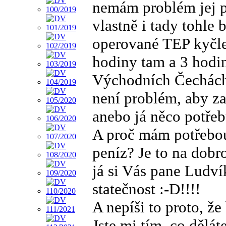
nemám problém jej p
vlastně i tady tohle 
operované TEP kyčle
hodiny tam a 3 hodi
Východních Čechách
není problém, aby za
anebo já něco potřeb
A proč mám potřebou
peníz? Je to na dobr
já si Vás pane Ludv
statečnost :-D!!!!
A nepíši to proto, že
Jste mi tím, co dělát