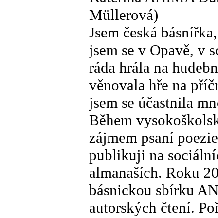
Müllerová)
Jsem česká básnířka,
jsem se v Opavě, v so
ráda hrála na hudebn
věnovala hře na příč
jsem se účastnila mn
Během vysokoškolsk
zájmem psaní poezie 
publikuji na sociální
almanaších. Roku 20
básnickou sbírku 
autorských čtení. Po