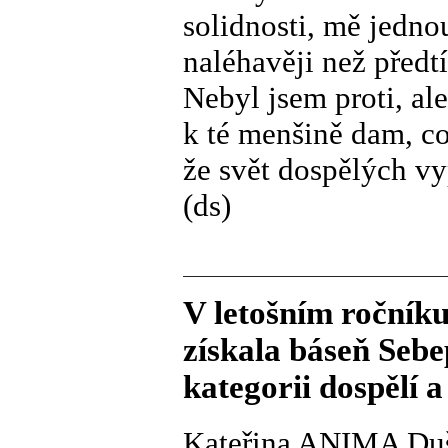
solidnosti, mě jedno
naléhavěji než předtí
Nebyl jsem proti, al
k té menšině dam, c
že svět dospělých vy
(ds)
V letošním ročník
získala báseň Sebe
kategorii dospělí a 
Kateřina ANIMA Du