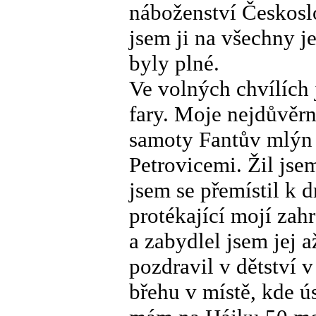
náboženství Českosl
jsem ji na všechny je
byly plné.
Ve volných chvílích 
fary. Moje nejdůvěrn
samoty Fantův mlýn 
Petrovicemi. Žil js
jsem se přemístil k
protékající mojí za
a zabydlel jsem jej 
pozdravil v dětství 
břehu v místě, kde ú