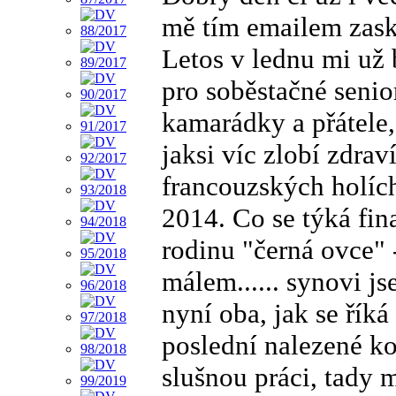
mě tím emailem zask
Letos v lednu mi už
pro soběstačné senio
kamarádky a přátele,
jaksi víc zlobí zdra
francouzských holích
2014. Co se týká fin
rodinu "černá ovce" 
málem...... synovi j
nyní oba, jak se řík
poslední nalezené k
slušnou práci, tady m