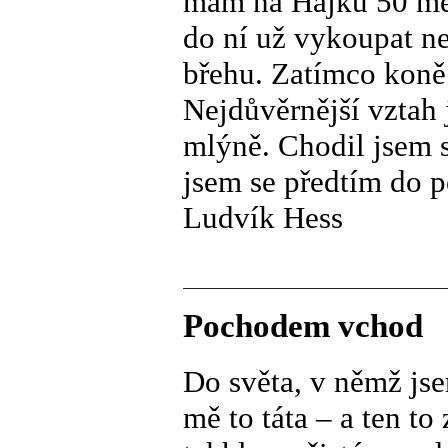
mám na Hájku 50 met
do ní už vykoupat n
břehu. Zatímco koně
Nejdůvěrnější vztah
mlýně. Chodil jsem s
jsem se předtím do p
Ludvík Hess
Pochodem vchod
Do světa, v němž jse
mě to táta – a ten to