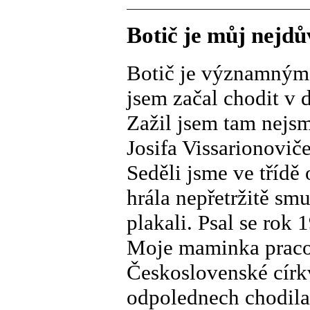
Botič je můj nejdů
Botič je významným
jsem začal chodit v 
Zažil jsem tam nejsm
Josifa Vissarionovič
Seděli jsme ve třídě
hrála nepřetržitě sm
plakali. Psal se rok 
Moje maminka pracov
Československé církv
odpolednech chodila