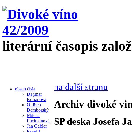
literární časopis zalo
na další stranu
obsah čísla
Dagmar
Burianová
Archiv divoké vin
Oldřich
Damborský
Milena
SP deska Josefa J
Fucimanová
Jan Gabler
Pavel J.