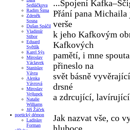
...Spojení Kafka–Šč
Sedláčkova
Radim Šima
Přání pana Michaila 
Zdeněk
Sosna
verše
Dušan Spáčil
Vladimír
k jeho Kafkovým obra
Stibor
Eduard
Kafkových
Světlík
Karel Sýs
pamětí, i mne spout
Miroslav
Václavek
přineslo na
Stanislav
Vávra
svět básně vyvěrajíc
Alenka
Vávrová
drsné
Miroslav
Vejlupek
a zdrcující, lavírujíc
Natalie
Williams
Jiří Žáček
poetický démon
Jak nazvat vše, co v
Ladislav
Forman
hluboce