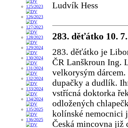
Ludvík Hess
283. děťátko 10. 7
283. děťátko je Lib
ČR Lanškroun Ing. L
velkorysým dárcem. 
dupačky a dudlík. Ih
vstřícná doktorka ře
odložených chlapečk
kolínské nemocnici j
Česká mincovna již 