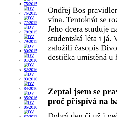
Ondřej Bos pravidle
vína. Tentokrát se r
Jeho dcera studuje n
studentská léta i já
založili časopis Div
destička umístěná u 
Zeptal jsem se pr
proč přispívá na 
Dobrý den či už i ve