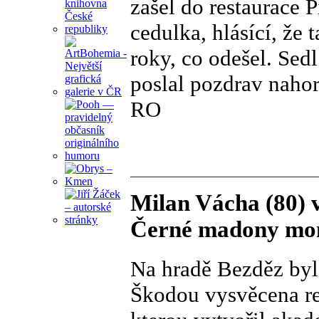
zašel do restaurace P
cedulka, hlásící, že
roky, co odešel. Sedl
poslal pozdrav nahor
RO
Milan Vácha (80) v
Černé madony mon
Na hradě Bezděz byl
Škodou vysvěcena re