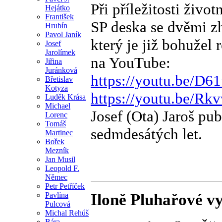
Při příležitosti živo
Hejátko
František
SP deska se dvěmi z
Hrubín
Pavol Janík
který je již bohužel 
Josef
Jarolímek
na YouTube:
Jiřina
Juránková
https://youtu.be/D6
Břetislav
Kotyza
https://youtu.be/Rk
Luděk Krása
Michael
Josef (Ota) Jaroš pu
Lorenc
Tomáš
sedmdesátých let.
Martinec
Bořek
Mezník
Jan Musil
Leopold F.
Němec
Petr Petříček
Pavlína
Iloně Pluhařové v
Pulcová
Michal Rehúš
Bára