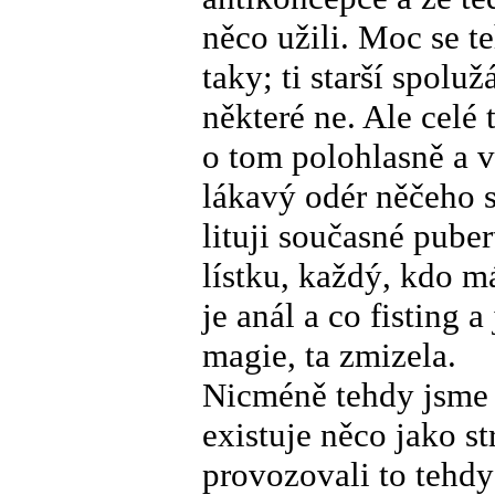
něco užili. Moc se t
taky; ti starší spoluž
některé ne. Ale celé
o tom polohlasně a 
lákavý odér něčeho 
lituji současné pube
lístku, každý, kdo má
je anál a co fisting 
magie, ta zmizela.
Nicméně tehdy jsme s
existuje něco jako s
provozovali to tehd