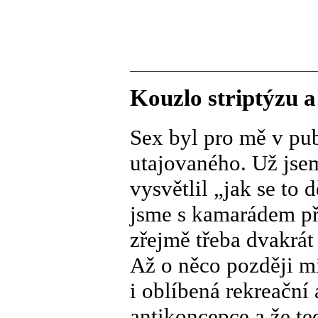
Kouzlo striptýzu a
Sex byl pro mě v pu
utajovaného. Už jsem
vysvětlil „jak se to d
jsme s kamarádem př
zřejmě třeba dvakrát
Až o něco později mi 
i oblíbená rekreační 
antikoncepce a že te