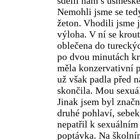
sdělil nám s úsměšk
Nemohli jsme se tedy 
žeton. Vhodili jsme 
výloha. V ní se krou
oblečena do tureckýc
po dvou minutách kro
měla konzervativní p
už však padla před 
skončila. Mou sexuál
Jinak jsem byl značn
druhé pohlaví, sebek
nepatřil k sexuálním
poptávka. Na školním