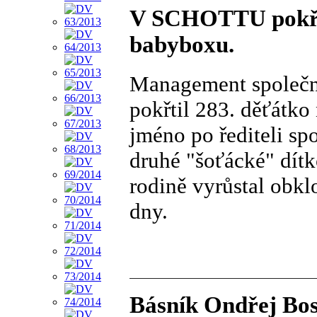
V SCHOTTU pokřti
babyboxu.
Management společ
pokřtil 283. děťátko
jméno po řediteli spo
druhé "šoťácké" dít
rodině vyrůstal obkl
dny.
Básník Ondřej Bos