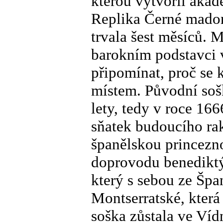
kterou vytvořil aka
Replika Černé madony
trvala šest měsíců.
barokním podstavci 
připomínat, proč se
místem. Původní soš
lety, tedy v roce 16
sňatek budoucího rak
španělskou princezn
doprovodu benedikt
který s sebou ze Špa
Montserratské, která
soška zůstala ve Víd