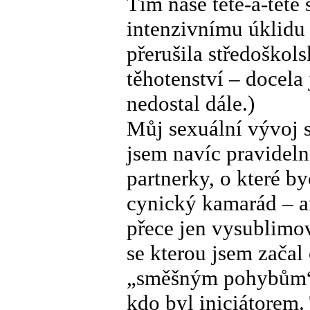
Tím naše tête-à-tête
intenzivnímu úklidu 
přerušila středoško
těhotenství – docela 
nedostal dále.)
Můj sexuální vývoj s
jsem navíc pravideln
partnerky, o které by
cynický kamarád – an
přece jen vysublimov
se kterou jsem začal
„směšným pohybům“. 
kdo byl iniciátorem. 