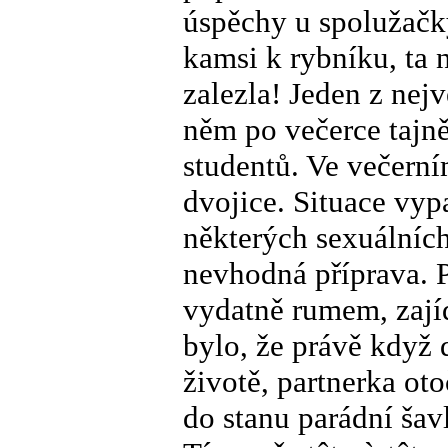
úspěchy u spolužačky
kamsi k rybníku, ta 
zalezla! Jeden z nejv
něm po večerce tajně
studentů. Ve večerním
dvojice. Situace vyp
některých sexuálních
nevhodná příprava. P
vydatně rumem, zají
bylo, že právě když
životě, partnerka ot
do stanu parádní šavl