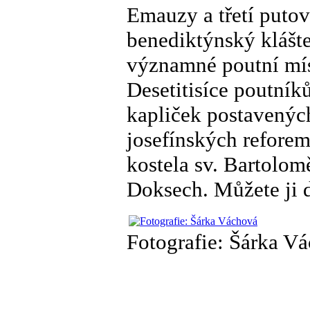
Emauzy a třetí putov
benediktýnský klášte
významné poutní míst
Desetitisíce poutní
kapliček postavenýc
josefínských reforem
kostela sv. Bartolo
Doksech. Můžete ji d
Fotografie: Šárka V