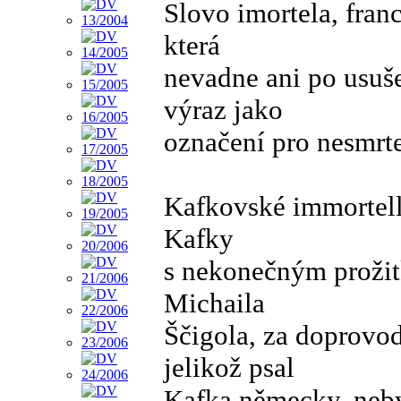
Slovo imortela, fran
která
nevadne ani po usuše
výraz jako
označení pro nesmrte
Kafkovské immortell
Kafky
s nekonečným prožit
Michaila
Ščigola, za doprovod
jelikož psal
Kafka německy, neby