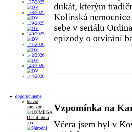
dukát, kterým tradič
Kolínská nemocnice j
sebe v seriálu Ordin
epizody o otvírání 
doporučujeme
hlavní
Vzpomínka na Kar
sponzor
Včera jsem byl v Kos