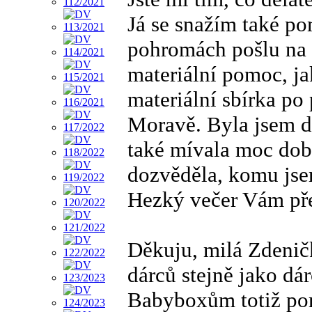
Já se snažím také po
pohromách pošlu na s
materiální pomoc, ja
materiální sbírka po
Moravě. Byla jsem d
také mívala moc dob
dozvěděla, komu jse
Hezký večer Vám pře
Děkuju, milá Zdeni
dárců stejně jako dá
Babyboxům totiž po