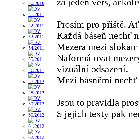
za jeden verš, ačkoli
Prosím pro příště. A
Každá báseň nechť m
Mezera mezi slokami
Naformátovat mezery 
vizuální odsazení.
Mezi básněmi nechť 
Jsou to pravidla pros
S jejich texty pak n