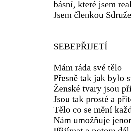
básní, které jsem re
Jsem členkou Sdruže
SEBEPŘIJETÍ
Mám ráda své tělo
Přesně tak jak bylo 
Ženské tvary jsou př
Jsou tak prosté a při
Tělo co se mění kaž
Nám umožňuje jenom 
Přijímat a potom dál