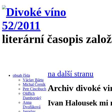
literární časopis zalo
na další stranu
obsah čísla
Václav Bárta
Michal Černík
Archiv divoké vi
Petr Cincibuch
Oldřich
Damborský
Ivan Halousek mi 
Anna
Dvořáková
Jaroslav