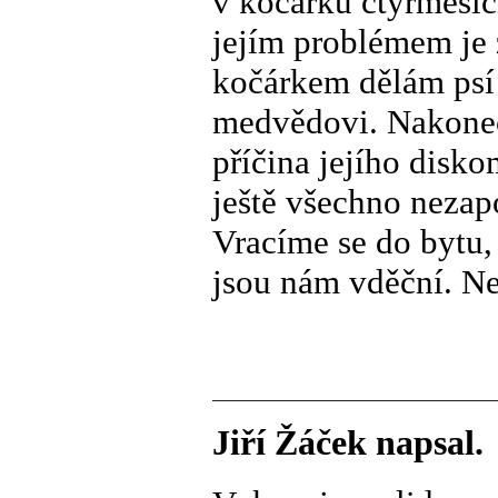
v kočárku čtyřměsíčn
jejím problémem je z
kočárkem dělám psí 
medvědovi. Nakonec
příčina jejího disko
ještě všechno neza
Vracíme se do bytu, 
jsou nám vděční. Nev
Jiří Žáček napsal.