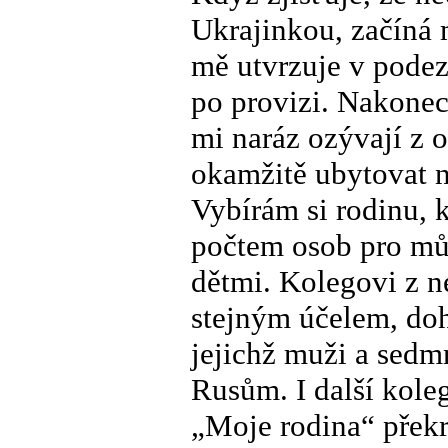
Ukrajinkou, začíná 
mě utvrzuje v podezř
po provizi. Nakonec 
mi naráz ozývají z 
okamžitě ubytovat n
Vybírám si rodinu, k
počtem osob pro mů
dětmi. Kolegovi z ne
stejným účelem, do
jejichž muži a sedmn
Rusům. I další kole
„Moje rodina“ přek