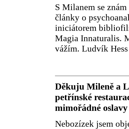
S Milanem se znám 
články o psychoana
iniciátorem bibliof
Magia Innaturalis. M
vážím. Ludvík Hess
Děkuju Mileně a 
petřínské restaura
mimořádné oslavy 
Nebozízek jsem obje