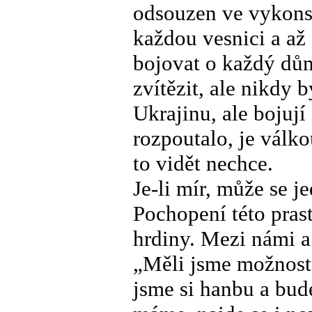
odsouzen ve vykonst
každou vesnici a a
bojovat o každý dů
zvítězit, ale nikdy 
Ukrajinu, ale bojují
rozpoutalo, je válko
to vidět nechce.
Je-li mír, může se j
Pochopení této prast
hrdiny. Mezi námi a
„Měli jsme možnost 
jsme si hanbu a bud