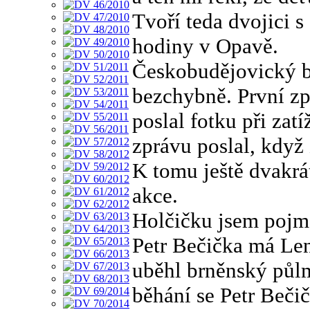
Tvoří teda dvojici 
hodiny v Opavě.
Českobudějovický ba
bezchybně. První zpr
poslal fotku při zat
zprávu poslal, když
K tomu ještě dvakrá
akce.
Holčičku jsem pojm
Petr Bečička má Le
uběhl brněnský půl
běhání se Petr Beči