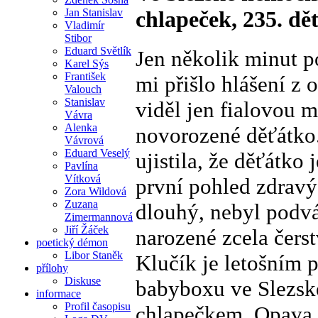
Jan Stanislav
chlapeček, 235. d
Vladimír
Stibor
Eduard Světlík
Jen několik minut p
Karel Sýs
František
mi přišlo hlášení z
Valouch
Stanislav
viděl jen fialovou m
Vávra
Alenka
novorozené děťátko.
Vávrová
Eduard Veselý
ujistila, že děťátko
Pavlína
Vítková
první pohled zdravý
Zora Wildová
Zuzana
dlouhý, nebyl podvá
Zimermannová
Jiří Žáček
narozené zcela čers
poetický démon
Libor Staněk
Klučík je letošním
přílohy
Diskuse
babyboxu ve Slezsk
informace
Profil časopisu
chlapečkem. Opava 