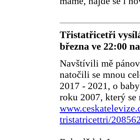
máme, najde se i no
Třistatřicetři vys
března ve 22:00 n
Navštívili mě pánov
natočili se mnou ce
2017 - 2021, o baby
roku 2007, který se 
www.ceskatelevize.
tristatricettri/208