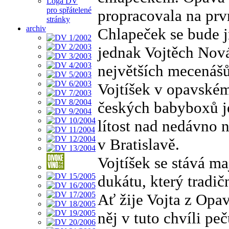
Loga DV
pro spřátelené
propracovala na prv
stránky
archiv
Chlapeček se bude j
jednak Vojtěch Nová
největších mecenáš
Vojtíšek v opavském
českých babyboxů j
lítost nad nedávno
v Bratislavě.
Vojtíšek se stává m
dukátu, který tradič
Ať žije Vojta z Opav
něj v tuto chvíli peč