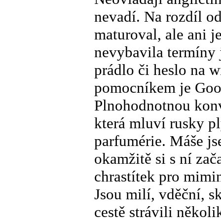
nevadí. Na rozdíl ode
maturoval, ale ani 
nevybavila termíny 
prádlo či heslo na 
pomocníkem je Googl
Plnohodnotnou konve
která mluví rusky p
parfumérie. Máše js
okamžitě si s ní za
chrastítek pro mimi
Jsou milí, vděční, s
cestě strávili někol