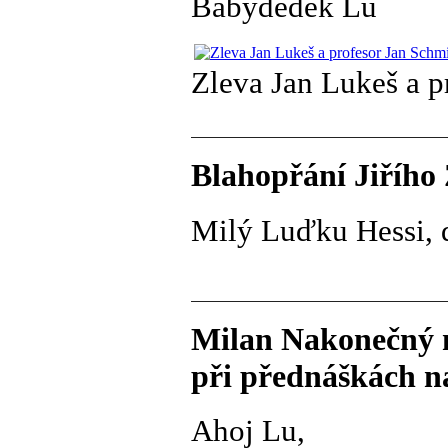
Babydědek Lu
Zleva Jan Lukeš a p
Blahopřání Jiřího
Milý Luďku Hessi, dí
Milan Nakonečný m
při přednáškách na
Ahoj Lu,