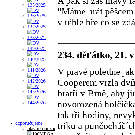
A pak si zas hlavy 
"Máme hrát pěšcem
v téhle hře co se zdá
234. děťátko, 21. 
V pravé poledne jak
Cooperem vrzla dví
bratří v Brně, aby j
novorozená holčička
tak tři hodiny, nev
triku a punčocháčíc
doporučujeme
hlavní sponzor