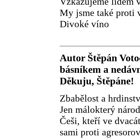
Vzkazujeme lidem v
My jsme také proti 
Divoké víno
Autor Štěpán Voto
básníkem a nedávn
Děkuju, Štěpáne!
Zbabělost a hrdinstv
Jen málokterý národ 
Češi, kteří ve dvacát
sami proti agresoro