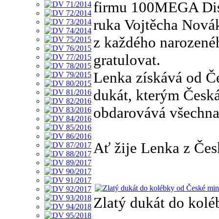
firmu 100MEGA Dist
ruka Vojtěcha Nová
z každého narozené
gratulovat.
Lenka získává od Č
dukát, kterým Česk
obdarovává všechna
Ať žije Lenka z Če
Zlatý dukát do kol