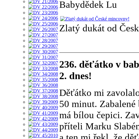
Babydědek Lu
Zlatý dukát od Čes
236. děťátko v ba
2. dnes!
Děťátko mi zavolalo
50 minut. Zabalené 
má bílou čepici. Za
příteli Marku Slab
a ten mi řekl, že dě