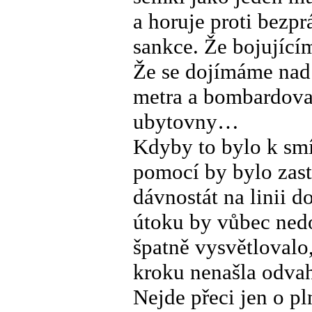
a horuje proti bezpr
sankce. Že bojující
Že se dojímáme nad 
metra a bombardova
ubytovny…
Kdyby to bylo k smí
pomocí by bylo zast
dávnostát na linii 
útoku by vůbec nedo
špatně vysvětlovalo
kroku nenašla odvah
Nejde přeci jen o pl