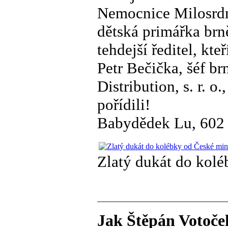
Nemocnice Milosrdn
dětská primářka br
tehdejší ředitel, kte
Petr Bečička, šéf 
Distribution, s. r. 
pořídili!
Babydědek Lu, 602
Zlatý dukát do kolé
Jak Štěpán Votoček