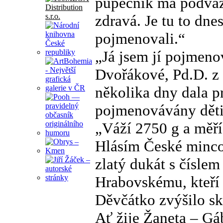
pupečník má podváz
zdravá. Je tu to dne
pojmenovali.“
„Já jsem jí pojmeno
Dvořákové, Pd.D. z 
několika dny dala pr
pojmenovávány děti
„Váží 2750 g a měří
Hlásím České minco
zlatý dukát s čísle
Hrabovskému, kteří 
Děvčátko zvýšilo sk
Ať žije Žaneta – Gá