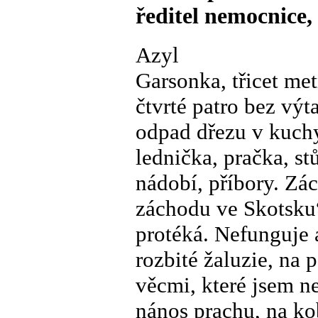
ředitel nemocnice
Azyl
Garsonka, třicet met
čtvrté patro bez vý
odpad dřezu v kuch
lednička, pračka, st
nádobí, příbory. Zá
záchodu ve Skotsku“
protéká. Nefunguje a
rozbité žaluzie, na 
věcmi, které jsem ne
nános prachu, na ko