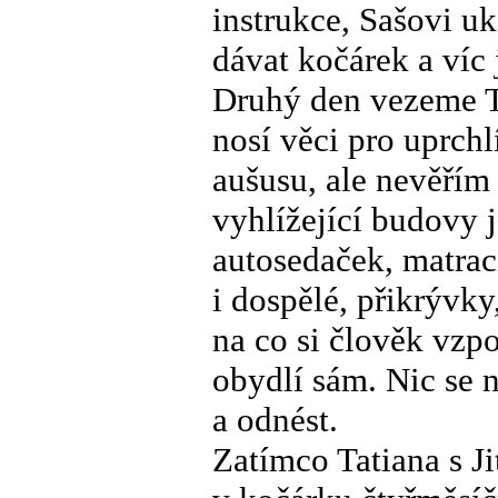
instrukce, Sašovi u
dávat kočárek a víc
Druhý den vezeme Ta
nosí věci pro uprch
aušusu, ale nevěří
vyhlížející budovy 
autosedaček, matrací
i dospělé, přikrývky,
na co si člověk vzp
obydlí sám. Nic se n
a odnést.
Zatímco Tatiana s Ji