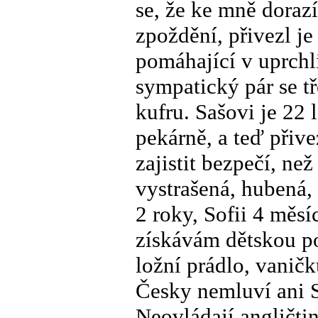
se, že ke mně doraz
zpoždění, přivezl je
pomáhající v uprchl
sympatický pár se t
kufru. Sašovi je 22 
pekárně, a teď přive
zajistit bezpečí, než
vystrašená, hubená,
2 roky, Sofii 4 měs
získávám dětskou po
ložní prádlo, vaničk
Česky nemluví ani S
Neovládají angličtin