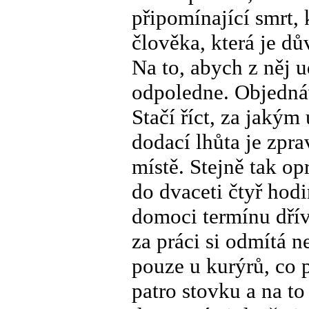
připomínající smrt, 
člověka, která je dů
Na to, abych z něj u
odpoledne. Objednáv
Stačí říct, za jakým 
dodací lhůta je zpra
místě. Stejně tak op
do dvaceti čtyř hodi
domoci termínu dříve
za práci si odmítá n
pouze u kurýrů, co p
patro stovku a na t