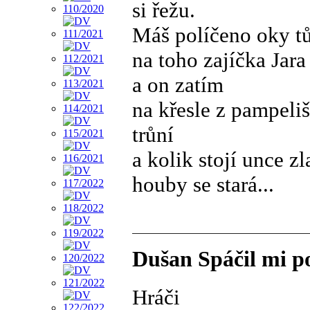
si řežu.
Máš políčeno oky t
na toho zajíčka Jara
a on zatím
na křesle z pampeli
trůní
a kolik stojí unce zl
houby se stará...
Dušan Spáčil mi po
Hráči