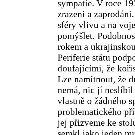
sympatie. V roce 1
zrazeni a zaprodáni.
sféry vlivu a na vo
pomýšlet. Podobnos
rokem a ukrajinskou 
Periferie státu podp
doufajícími, že kořis
Lze namítnout, že d
nemá, nic jí neslíbi
vlastně o žádného s
problematického přít
jej přizveme ke stol
semkl jako jeden mu