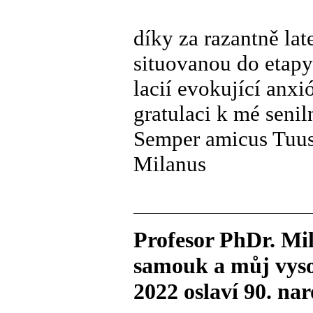
díky za razantně la
situovanou do etapy
lacií evokující anxi
gratulaci k mé seniln
Semper amicus Tuus
Milanus
Profesor PhDr. Mi
samouk a můj vysok
2022 oslaví 90. nar