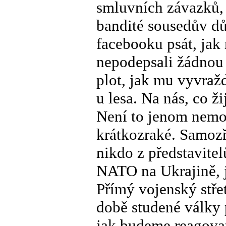
smluvních závazků, 
bandité sousedův dů
facebooku psát, jak
nepodepsali žádnou 
plot, jak mu vyvraž
u lesa. Na nás, co ži
Není to jenom nemor
krátkozraké. Samozř
nikdo z představite
NATO na Ukrajině, j
Přímý vojenský střet
době studené války 
jak budeme reagovat