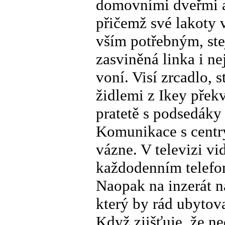
domovními dveřmi a
přičemž své lakoty 
vším potřebným, ste
zasviněná linka i n
voní. Visí zrcadlo, s
židlemi z Ikey překv
pratetě s podsedák
Komunikace s centry
vázne. V televizi vi
každodenním telefon
Naopak na inzerát n
který by rád ubyto
Když zjišťuje, že n