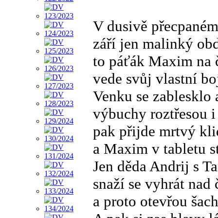
V dusivě přecpané
září jen malinký obd
to páťák Maxim na 
vede svůj vlastní bo
Venku se zablesklo 
výbuchy roztřesou i
pak přijde mrtvý kli
a Maxim v tabletu stří
Jen děda Andrij s T
snaží se vyhrát nad
a proto otevřou šac