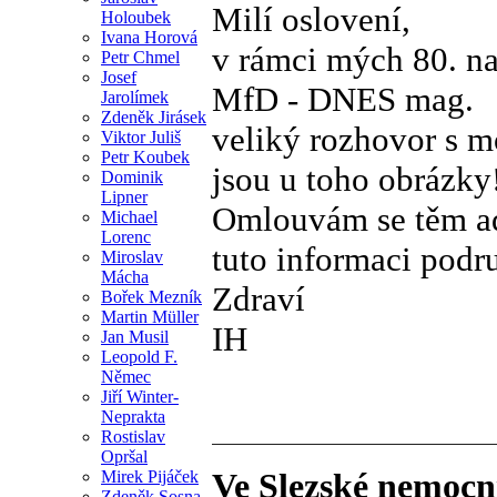
Milí oslovení,
Holoubek
Ivana Horová
v rámci mých 80. nar
Petr Chmel
Josef
MfD - DNES mag.
Jarolímek
Zdeněk Jirásek
veliký rozhovor s mo
Viktor Juliš
Petr Koubek
jsou u toho obrázky
Dominik
Lipner
Omlouvám se těm ad
Michael
Lorenc
tuto informaci podr
Miroslav
Mácha
Zdraví
Bořek Mezník
Martin Müller
IH
Jan Musil
Leopold F.
Němec
Jiří Winter-
Neprakta
Rostislav
Opršal
Ve Slezské nemocni
Mirek Pijáček
Zdeněk Sosna