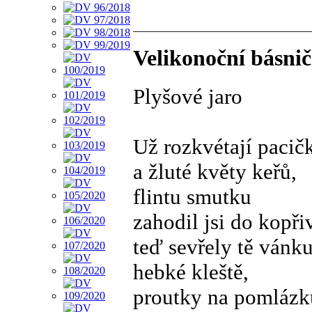
Velikonoční básni
Plyšové jaro
Už rozkvétají pacičk
a žluté květy keřů,
flintu smutku
zahodil jsi do kopřiv
teď sevřely tě vánk
hebké kleště,
proutky na pomlázk