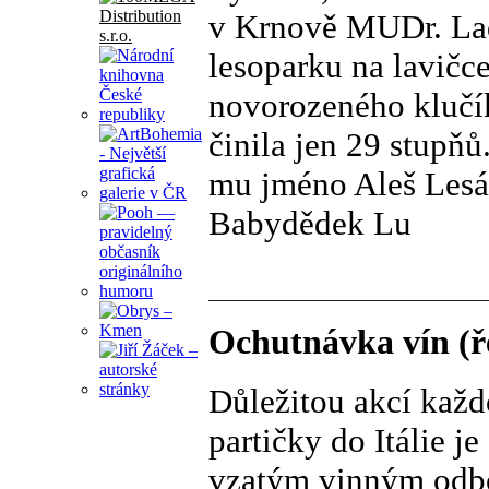
v Krnově MUDr. Lad
lesoparku na lavičce
novorozeného klučí
činila jen 29 stupňů
mu jméno Aleš Lesák
Babydědek Lu
Ochutnávka vín (ř
Důležitou akcí každ
partičky do Itálie j
vzatým vinným odbor