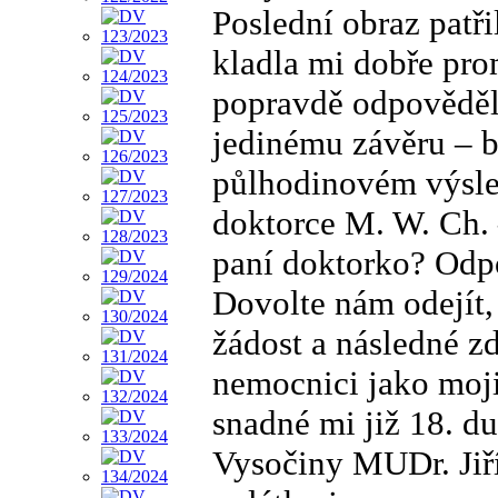
Poslední obraz patř
kladla mi dobře pro
popravdě odpověděl,
jedinému závěru – b
půlhodinovém výsle
doktorce M. W. Ch. 
paní doktorko? Odpov
Dovolte nám odejít,
žádost a následné zd
nemocnici jako moji
snadné mi již 18. d
Vysočiny MUDr. Jiř