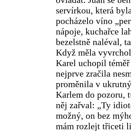
servírkou, která byl
pocházelo víno „per
nápoje, kuchařce l
bezelstně naléval, t
Když měla vyvrcholit
Karel uchopil téměř
nejprve zračila nesmí
proměnila v ukrutný
Karlem do pozoru, tu
něj zařval: „Ty idio
možný, on bez mýho 
mám rozlejt třiceti 