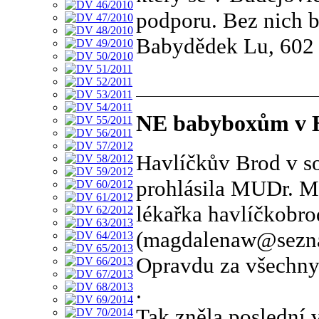
podporu. Bez nich b
Babydědek Lu, 602
NE babyboxům v H
Havlíčkův Brod v s
prohlásila MUDr. M
lékařka havlíčkobr
(magdalenaw@seznam
Opravdu za všechn
.
Tak zněla poslední 