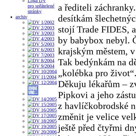
Loga DV
a řediteli záchrank
pro spřátelené
stránky
desítkám šlechetnýc
archiv
stojí Trade FIDES, a
by babybox nebyl. 
krajským městem, v
Tak bedýnkám na děti
„kolébka pro život“
Děkuju lékařům – zv
Pipkovi a jeho zás
z havlíčkobrodské 
změnit je velice vel
ještě před čtyřmi dn