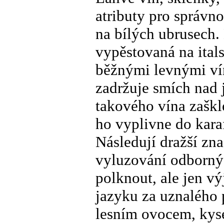
atributy pro správn
na bílých ubrusech.
vypěstovaná na ital
běžnými levnými vín
zadržuje smích nad j
takového vína zaškl
ho vyplivne do kara
Následují dražší zna
vyluzování odbornýc
polknout, ale jen v
jazyku za uznalého 
lesním ovocem, kys