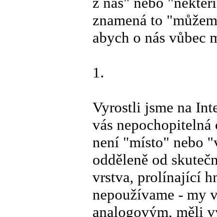
z nás" nebo "někteř
znamená to "můžeme
abych o nás vůbec m
1.
Vyrostli jsme na Int
vás nepochopitelná 
není "místo" nebo "
odděleně od skutečno
vrstva, prolínající
nepoužívame - my v
analogovým, měli v