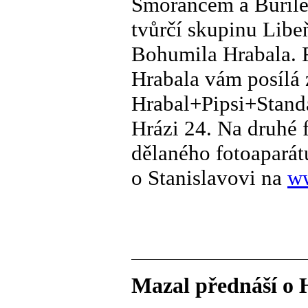
Šmorancem a Buřile
tvůrčí skupinu Libeň
Bohumila Hrabala. F
Hrabala vám posílá
Hrabal+Pipsi+Stand
Hrázi 24. Na druhé 
dělaného fotoaparát
o Stanislavovi na
ww
Mazal přednáší o 