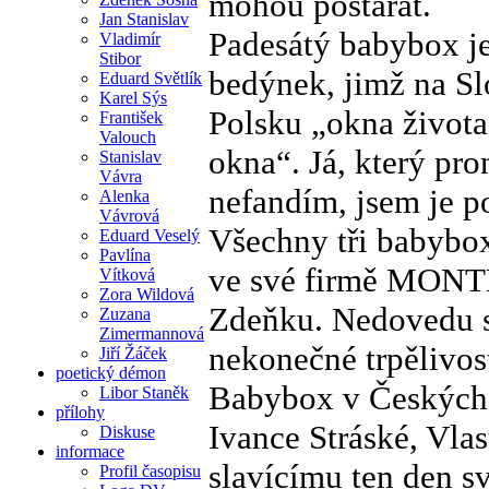
mohou postarat.
Jan Stanislav
Padesátý babybox je
Vladimír
Stibor
bedýnek, jimž na Sl
Eduard Světlík
Karel Sýs
Polsku „okna život
František
Valouch
okna“. Já, který pr
Stanislav
Vávra
nefandím, jsem je p
Alenka
Vávrová
Všechny tři babybox
Eduard Veselý
Pavlína
ve své firmě MONTE
Vítková
Zora Wildová
Zdeňku. Nedovedu si
Zuzana
Zimermannová
nekonečné trpělivosti
Jiří Žáček
poetický démon
Babybox v Českých B
Libor Staněk
přílohy
Ivance Stráské, Vl
Diskuse
informace
slavícímu ten den s
Profil časopisu