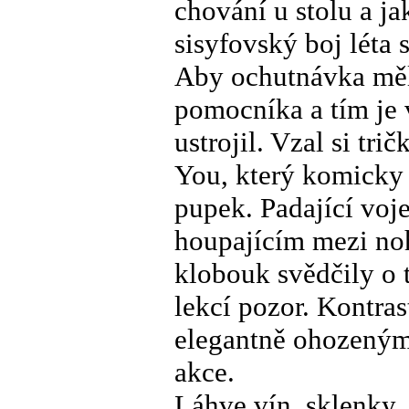
chování u stolu a ja
sisyfovský boj léta s
Aby ochutnávka měl
pomocníka a tím je v
ustrojil. Vzal si t
You, který komicky
pupek. Padající voj
houpajícím mezi no
klobouk svědčily o 
lekcí pozor. Kontr
elegantně ohozeným 
akce.
Láhve vín, sklenky, 