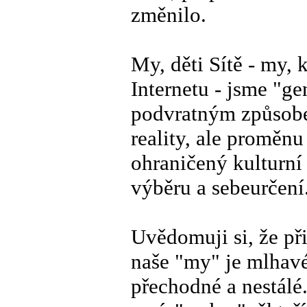
změnilo.
My, děti Sítě - my, k
Internetu - jsme "ge
podvratným způsobe
reality, ale proměnu
ohraničený kulturní
výběru a sebeurčení
Uvědomuji si, že př
naše "my" je mlhavé
přechodné a nestál