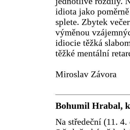
jednotlivé rozdíly. 
idiota jako poměrně
splete. Zbytek veče
výměnou vzájemných
idiocie těžká slabom
těžké mentální retar
Miroslav Závora
Bohumil Hrabal, k
Na středeční (11. 4