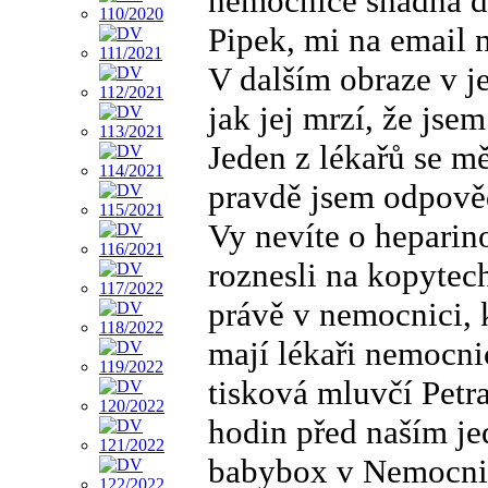
nemocnice snadná d
Pipek, mi na email 
V dalším obraze v je
jak jej mrzí, že jse
Jeden z lékařů se m
pravdě jsem odpověd
Vy nevíte o hepari
roznesli na kopytec
právě v nemocnici, 
mají lékaři nemocni
tisková mluvčí Petr
hodin před naším je
babybox v Nemocnic