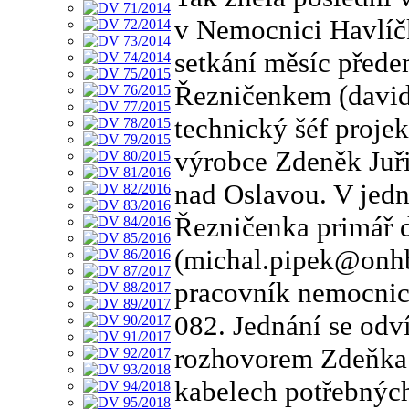
v Nemocnici Havlíč
setkání měsíc přede
Řezničenkem (david
technický šéf proje
výrobce Zdeněk Juř
nad Oslavou. V jedn
Řezničenka primář 
(michal.pipek@onhb.
pracovník nemocnic
082. Jednání se odv
rozhovorem Zdeňka 
kabelech potřebných