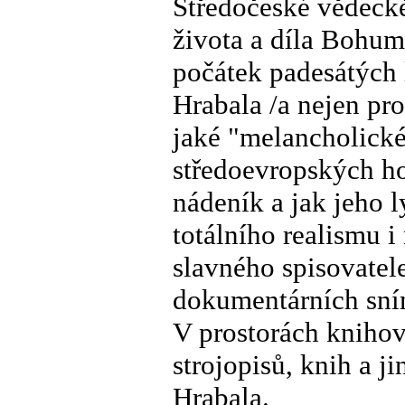
Středočeské vědecké
života a díla Bohumi
počátek padesátých 
Hrabala /a nejen pr
jaké "melancholické
středoevropských hod
nádeník a jak jeho l
totálního realismu i
slavného spisovatel
dokumentárních sn
V prostorách knihov
strojopisů, knih a j
Hrabala.