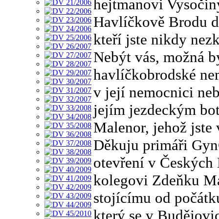
hejtmanovi Vysočin
Havlíčkově Brodu dr
kteří jste nikdy nez
Nebýt vás, možná b
havlíčkobrodské ne
v její nemocnici neb
jejím jezdeckým bot
Malenor, jehož jste 
Děkuju primáři GynC
otevření v Českých 
kolegovi Zdeňku Ma
stojícímu od počátk
který se v Budějovi