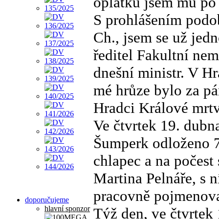
oplátku jsem mu po 
S prohlášením podob
Ch., jsem se už jedn
ředitel Fakultní ne
dnešní ministr. V H
mé hrůze bylo za pá
Hradci Králové mrtv
Ve čtvrtek 19. dub
Šumperk odloženo 74
chlapec a na počest
Martina Pelnáře, s 
pracovně pojmenoval
doporučujeme
hlavní sponzor
Týž den, ve čtvrtek