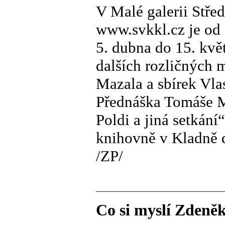
V Malé galerii Stř
www.svkkl.cz je od
5. dubna do 15. kvě
dalších rozličných 
Mazala a sbírek Vl
Přednáška Tomáše M
Poldi a jiná setkán
knihovně v Kladně 
/ZP/
Co si myslí Zdeně