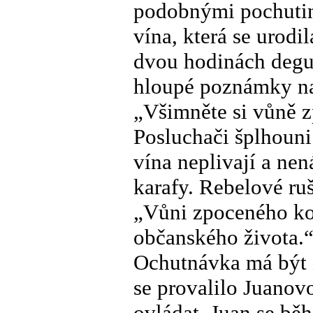
podobnými pochutin
vína, která se urodi
dvou hodinách degus
hloupé poznámky na 
„Všimněte si vůně 
Posluchači šplhouni
vína neplivají a nen
karafy. Rebelové r
„Vůni zpoceného ko
občanského života.
Ochutnávka má být 
se provalilo Juanovo
ovládat. Juan se bě