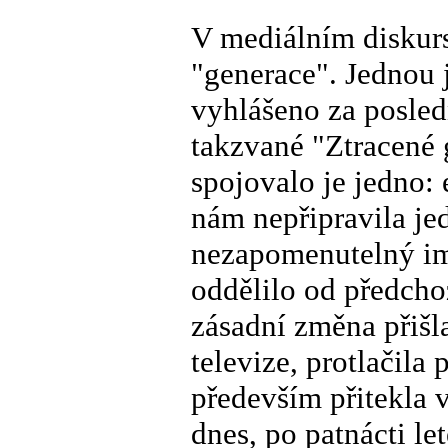
V mediálním diskurs
"generace". Jednou j
vyhlášeno za posled
takzvané "Ztracené g
spojovalo je jedno:
nám nepřipravila je
nezapomenutelný imp
oddělilo od předcho
zásadní změna přišl
televize, protlačila
především přitekla 
dnes, po patnácti l