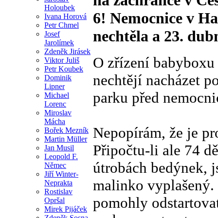
Holoubek
6! Nemocnice v Ha
Ivana Horová
Petr Chmel
nechtěla a 23. dubn
Josef
Jarolímek
Zdeněk Jirásek
O zřízení babyboxu
Viktor Juliš
Petr Koubek
nechtějí nacházet p
Dominik
Lipner
parku před nemocnicí
Michael
Lorenc
Miroslav
Mácha
Nepopírám, že je pro
Bořek Mezník
Martin Müller
Připočtu-li ale 74 d
Jan Musil
Leopold F.
útrobách bedýnek, j
Němec
Jiří Winter-
malinko vyplašený. 
Neprakta
Rostislav
pomohly odstartovat 
Opršal
Mirek Pijáček
Zdeněk Sosna