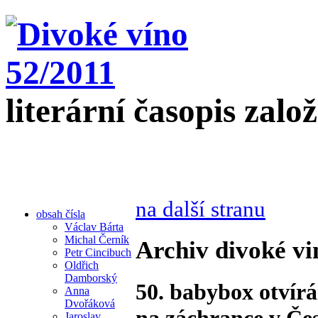
literární časopis zalo
na další stranu
obsah čísla
Václav Bárta
Michal Černík
Archiv divoké vi
Petr Cincibuch
Oldřich
Damborský
50. babybox otvírá
Anna
Dvořáková
na záchrance v Če
Jaroslav