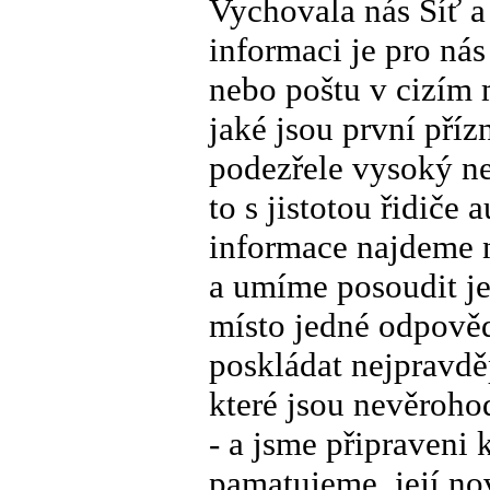
Vychovala nás Síť a
informaci je pro nás
nebo poštu v cizím 
jaké jsou první příz
podezřele vysoký ne
to s jistotou řidiče
informace najdeme n
a umíme posoudit je
místo jedné odpově
poskládat nejpravdě
které jsou nevěroho
- a jsme připraveni 
pamatujeme, její nov