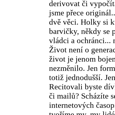
derivovat či vypočí
jsme přece originál.
dvě věci. Holky si 
barvičky, někdy se 
vládci a ochránci...
Život není o generaci
život je jenom boje
nezměnilo. Jen forma
totiž jednodušší. J
Recitovali byste dí
či mailů? Scházíte s
internetových časop
tvoříme my, my lidé!