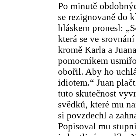
Po minutě obdobných
se rezignovaně do 
hláskem pronesl: „S
která se ve srovnán
kromě Karla a Juana 
pomocníkem usmiřova
obořil. Aby ho uchlá
idiotem.“ Juan plačt
tuto skutečnost vyvr
svědků, které mu na
si povzdechl a zahn
Popisoval mu stupni