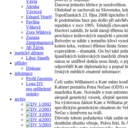
Vávra
Darovat jednoho hřebce je nezdvořilost,
Alenka
Obdobně se zachovali na Slovensku, když 
Vávrová
Topolčiankách 23. října 2008 lipického h
Eduard Veselý
K podobnému faux pas došlo při návštěvě
Pavlína
republice v roce 1995. Tehdejší chovatel
Vítková
Havlovi nabídli, že králi darují tříletou
Zora Wildová
procházce královských manželů s prezi
Zuzana
Belveder se náhle z temného křoví vyn
Zimermannová
kolem krku, vedoucí tříletou šimlu Senec
Jiří Žáček
exprezident – dramatik. On byl také jedin
poetický démon
španělských královských manželů zřetel
Libor Staněk
rukou se smířlivě dotkla nosu šimly, o je
přílohy
odpověděl Kate diplomaticky a popsal h
Diskuse
českých médiích zmatené informace:
informace
Profil časopisu
Češi zatím Williamovi a Kate místo koně 
Loga DV
Kabinet premiéra Petra Nečase (ODS) ve s
pro spřátelené
manželku Kate. Novináře o tom informova
stránky
alespoň genetický vzorek, zřejmě sper
archiv
Na výslovnou žádost Kate a Williama pr
specifickým genetickým obsahem do Velké
Nečas s úsměvem na tváři.
Důvody tohoto požadavku však zatím nej
dostihům dlouho věnuje, Právu řekl, že A