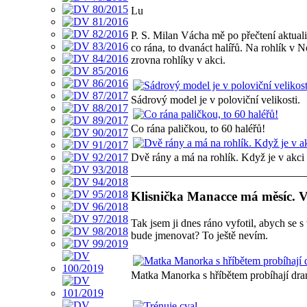
Lu
P. S. Milan Vácha mě po přečtení aktualit
co rána, to dvanáct halířů. Na rohlík v N
zrovna rohlíky v akci.
Sádrový model je v poloviční velikosti.
Co rána paličkou, to 60 haléřů!
Dvě rány a má na rohlík. Když je v akci
Klisnička Manacce má měsíc. V
Tak jsem ji dnes ráno vyfotil, abych se s 
bude jmenovat? To ještě nevím.
Matka Manorka s hříbětem probíhají dra