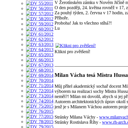
V Žerotínském zámku v Novém Jičíně má
O den později, 24. května rovněž v 17, z
Za pouhý týden, 2. června v 17 hodin, z
Příboře.
Proboha! Jak to všechno stíhá?!
Lu
Klikni pro zvětšení!
Milan Vácha tesá Mistra Hussa
Můj přítel akademický sochař docent Mi
výborem na realizaci sochy Mistra Huss
neměl?! Milan mi dovolil, abych si jej p
Autorem architektonických úprav okolí so
jenž je s Milanem Váchou autorem proj
Stránky Milana Váchy -
www.milanvach
Stránky Rostislava Říhy -
www.rh-arch