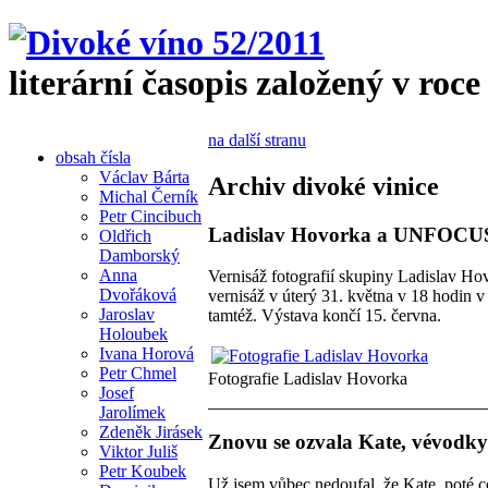
literární časopis založený v roce
na další stranu
obsah čísla
Václav Bárta
Archiv divoké vinice
Michal Černík
Petr Cincibuch
Ladislav Hovorka a UNFOCUS
Oldřich
Damborský
Anna
Vernisáž fotografií skupiny Ladislav H
Dvořáková
vernisáž v úterý 31. května v 18 hodin v
Jaroslav
tamtéž. Výstava končí 15. června.
Holoubek
Ivana Horová
Petr Chmel
Fotografie Ladislav Hovorka
Josef
Jarolímek
Zdeněk Jirásek
Znovu se ozvala Kate, vévodk
Viktor Juliš
Petr Koubek
Už jsem vůbec nedoufal, že Kate, poté c