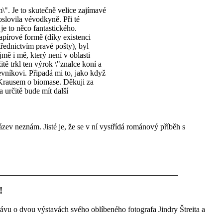
\". Je to skutečně velice zajímavé
slovila vévodkyně. Při té
 je to něco fantastického.
pírové formě (díky existenci
třednictvím pravé pošty), byl
ě i mě, který není v oblasti
ě trkl ten výrok \"znalce koní a
vníkovi. Připadá mi to, jako když
 Krausem o biomase. Děkuji za
a určitě bude mít další
zev neznám. Jisté je, že se v ní vystřídá románový příběh s
!
právu o dvou výstavách svého oblíbeného fotografa Jindry Štreita a