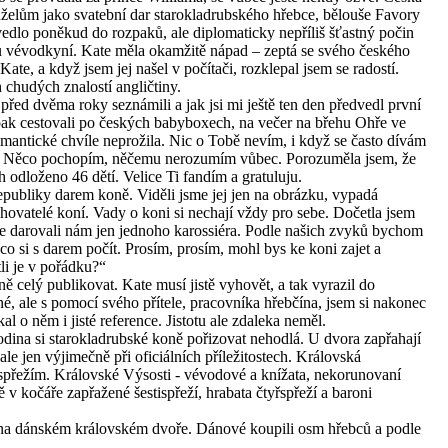
elům jako svatební dar starokladrubského hřebce, bělouše Favory
dlo poněkud do rozpaků, ale diplomaticky nepříliš šťastný počin
 vévodkyní. Kate měla okamžitě nápad – zeptá se svého českého
Kate, a když jsem jej našel v počítači, rozklepal jsem se radostí.
 chudých znalostí angličtiny.
řed dvěma roky seznámili a jak jsi mi ještě ten den předvedl první
pak cestovali po českých babyboxech, na večer na břehu Ohře ve
mantické chvíle neprožila. Nic o Tobě nevím, i když se často dívám
. Něco pochopím, něčemu nerozumím vůbec. Porozuměla jsem, že
 odloženo 46 dětí. Velice Ti fandím a gratuluju.
 republiky darem koně. Viděli jsme jej jen na obrázku, vypadá
u chovatelé koní. Vady o koni si nechají vždy pro sebe. Dočetla jsem
 ale darovali nám jen jednoho karossiéra. Podle našich zvyků bychom
 co si s darem počít. Prosím, prosím, mohl bys ke koni zajet a
tli je v pořádku?“
ě celý publikovat. Kate musí jistě vyhovět, a tak vyrazil do
é, ale s pomocí svého přítele, pracovníka hřebčína, jsem si nakonec
l o něm i jisté reference. Jistotu ale zdaleka neměl.
odina si starokladrubské koně pořizovat nehodlá. U dvora zapřahají
ale jen výjimečně při oficiálních příležitostech. Královská
spřežím. Královské Výsosti - vévodové a knížata, nekorunovaní
ě v kočáře zapřažené šestispřeží, hrabata čtyřspřeží a baroni
 na dánském královském dvoře. Dánové koupili osm hřebců a podle