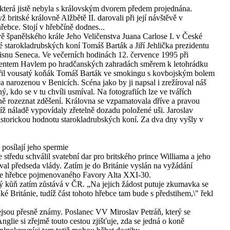
 která jistě nebyla s královským dvorem předem projednána.
britské královně Alžbětě II. darovali při její návštěvě v
řebce. Stojí v hřebčíně dodnes...
 španělského krále Jeho Veličenstva Juana Carlose I. v České
é starokladrubských koní Tomáš Barták a Jiří Jehlička prezidentu
 klisnu Seneca. Ve večerních hodinách 12. července 1995 při
dentem Havlem po hradčanských zahradách směrem k letohrádku
ořil vousatý koňák Tomáš Barták ve smokingu s kovbojským bolem
a narozenou v Benicích. Scéna jako by ji napsal i zrežíroval náš
ý, kdo se v tu chvíli usmíval. Na fotografiích lze ve tvářích
ně rozeznat zděšení. Královna se vzpamatovala dříve a pravou
jíž náladě vypovídaly zřetelně dozadu položené uši. Jaroslav
istorickou hodnotu starokladrubských koní. Za dva dny vyšly v
posílají jeho spermie
tředu schválil svatební dar pro britského prince Williama a jeho
l předseda vlády. Zatím je do Británie vyslán na vyžádání
mie hřebce pojmenovaného Favory Alta XXI-30.
ý kůň zatím zůstává v ČR. „Na jejich žádost putuje zkumavka se
 Británie, tudíž část tohoto hřebce tam bude s předstihem,\" řekl
sou přesně známy. Poslanec VV Miroslav Petráň, který se
nglie si zřejmě touto cestou zjišťuje, zda se jedná o koně