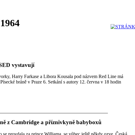
 1964
ED vystavují
ovorky, Harry Farkase a Libora Kousala pod názvem Red Line má
 Písecké bráně v Praze 6. Setkání s autory 12. června v 18 hodin
yně z Cambridge a příznivkyně babyboxů
o se provdala za prince Williama, se vůbec ještě někdy ozve. Česká