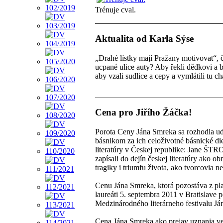
Trénuje cval.
Aktualita od Karla Sýse
„Drahé lístky mají Pražany motivovat“, 
ucpané ulice auty? Aby řekli dědkovi a b
aby vzali sudlice a cepy a vymlátili tu c
Cena pro Jiřího Žáčka!
Porota Ceny Jána Smreka sa rozhodla u
básnikom za ich celoživotné básnické diel
literatúry v Českej republike: Jane Š
zapísali do dejín českej literatúry ako o
tragiky i triumfu života, ako tvorcovia 
Cenu Jána Smreka, ktorá pozostáva z pl
laureáti 5. septembra 2011 v Bratislave p
Medzinárodného literárneho festivalu J
Cena Jána Smreka ako prejav uznania ve