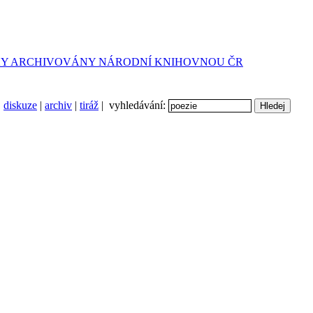
diskuze
|
archiv
|
tiráž
| vyhledávání: