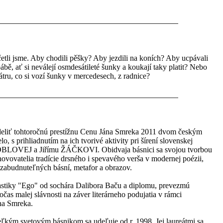
četli jsme. Aby chodili pěšky? Aby jezdili na koních? Aby ucpávali
ábě, ať si neválejí osmdesátileté šunky a koukají taky platit? Nebo
hátru, co si vozí šunky v mercedesech, z radnice?
deliť tohtoročnú prestížnu Cenu Jána Smreka 2011 dvom českým
o, s prihliadnutím na ich tvorivé aktivity pri šírení slovenskej
TROBLOVEJ a Jiřímu ŽÁČKOVI. Obidvaja básnici sa svojou tvorbou
bnovovatelia tradície drsného i spevavého verša v modernej poézii,
nezabudnuteľných básní, metafor a obrazov.
astiky "Ego" od sochára Dalibora Baču a diplomu, prevezmú
očas malej slávnosti na záver literárneho podujatia v rámci
ána Smreka.
ľkým svetovým básnikom sa udeľuje od r. 1998. Jej laureátmi sa