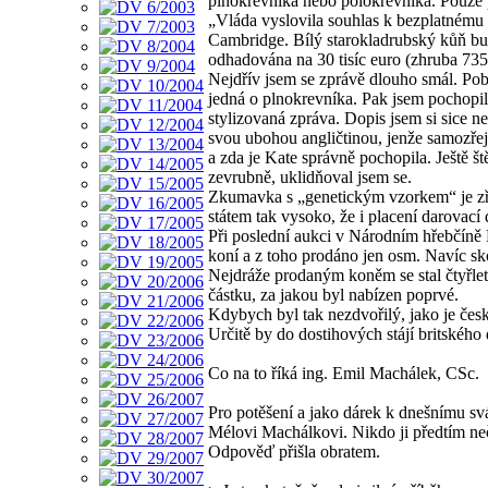
plnokrevníka nebo polokrevníka. Pouze p
„Vláda vyslovila souhlas k bezplatnému
Cambridge. Bílý starokladrubský kůň bud
odhadována na 30 tisíc euro (zhruba 735
Nejdřív jsem se zprávě dlouho smál. Poba
jedná o plnokrevníka. Pak jsem pochopil
stylizovaná zpráva. Dopis jsem si sice ne
svou ubohou angličtinou, jenže samozřejm
a zda je Kate správně pochopila. Ještě št
zevrubně, uklidňoval jsem se.
Zkumavka s „genetickým vzorkem“ je zř
státem tak vysoko, že i placení darovací
Při poslední aukci v Národním hřebčín
koní a z toho prodáno jen osm. Navíc sko
Nejdráže prodaným koněm se stal čtyřlet
částku, za jakou byl nabízen poprvé.
Kdybych byl tak nezdvořilý, jako je česk
Určitě by do dostihových stájí britského
Co na to říká ing. Emil Machálek, CSc.
Pro potěšení a jako dárek k dnešnímu svá
Mélovi Machálkovi. Nikdo ji předtím neč
Odpověď přišla obratem.