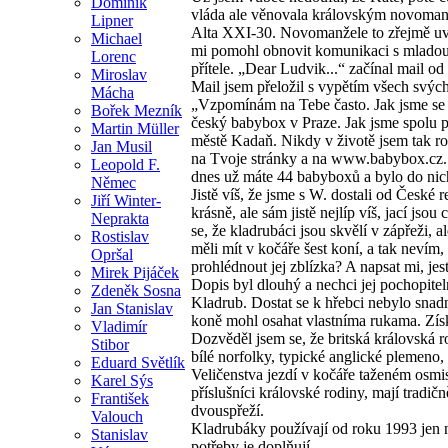
Dominik
vláda ale věnovala královským novomanž
Lipner
Alta XXI-30. Novomanžele to zřejmě uve
Michael
mi pomohl obnovit komunikaci s mladou
Lorenc
přítele. „Dear Ludvik...“ začínal mail od 
Miroslav
Mail jsem přeložil s vypětím všech svých
Mácha
„Vzpomínám na Tebe často. Jak jsme se p
Bořek Mezník
český babybox v Praze. Jak jsme spolu 
Martin Müller
městě Kadaň. Nikdy v životě jsem tak ro
Jan Musil
na Tvoje stránky a na www.babybox.cz
Leopold F.
dnes už máte 44 babyboxů a bylo do nich
Němec
Jistě víš, že jsme s W. dostali od České
Jiří Winter-
krásně, ale sám jistě nejlíp víš, jací jso
Neprakta
se, že kladrubáci jsou skvělí v zápřeži,
Rostislav
měli mít v kočáře šest koní, a tak nevím,
Opršal
prohlédnout jej zblízka? A napsat mi, jes
Mirek Pijáček
Dopis byl dlouhý a nechci jej pochopiteln
Zdeněk Sosna
Kladrub. Dostat se k hřebci nebylo snadn
Jan Stanislav
koně mohl osahat vlastníma rukama. Získa
Vladimír
Dozvěděl jsem se, že britská královská r
Stibor
bílé norfolky, typické anglické plemeno, 
Eduard Světlík
Veličenstva jezdí v kočáře taženém osmi
Karel Sýs
příslušníci královské rodiny, mají tradičn
František
dvouspřeží.
Valouch
Kladrubáky používají od roku 1993 jen
Stanislav
potřeby je doplňují.