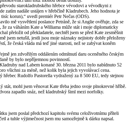
lnokrevníci tam totiž mohou běhat dostihy.
 převodu starokladrubského hřebce vévodovi a vévodkyni z
e zatím nadále ustájen v hřebčíně Kladrubech. Jeho hodnota je
 tisíc korun),“ uvedl premiér Petr Nečas (ODS).
vilo mě vysvětlení poslance Petráně, že si Anglie ověřuje, zda se
, že za váháním Kate a Williama může stát i moje diplomaticky
chal přeložit od překladatele, nechtěl jsem se před Kate zesměšnit
ě jsem netušil, jestli jsou moje náznaky nejistoty dobře přeloženy
ěstí, že česká vláda má teď jiné starosti, než se zabývat koněm
ejmě jen zdvořilým oddálením odmítnutí daru oceněného českým
 daně by bylo nepříjemnou povinností.
ě Kladruby nad Labem konané 30. března 2011 bylo nabídnuto 52
ro všichni za méně, než kolik byla jejich vyvolávací cena.
ý hřebec Rudolfo Pastorella vydražený za 8 500 EU, tedy stejnou
ý stát, mohl jsem věnovat Kate třeba jedno svoje plnokrevné hříbě.
 dvora zapadlo snáz, než kladrubský šiml mezi norfolky.
tku jsem poslal předchozí kapitolu svému celoživotnímu příteli
etl a tuhle výjimečnost jsem mu samozřejmě k dárku napsal.