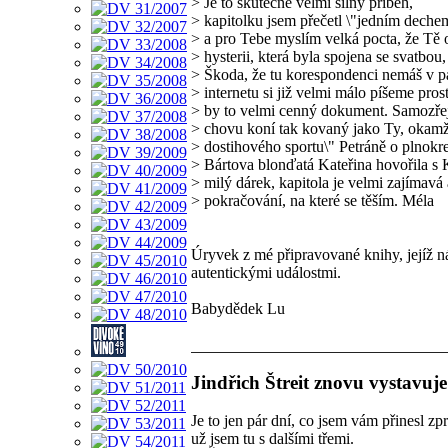
> Je to skutečně velmi silný příběh,
> kapitolku jsem přečetl \"jedním dechem
> a pro Tebe myslím velká pocta, že Tě o
> hysterii, která byla spojena se svatbou,
> Škoda, že tu korespondenci nemáš v pa
> internetu si již velmi málo píšeme pros
> by to velmi cenný dokument. Samozřejm
> chovu koní tak kovaný jako Ty, okamžit
> dostihového sportu\" Petráně o plnokre
> Bártova blonďatá Kateřina hovořila s
> milý dárek, kapitola je velmi zajímavá 
> pokračování, na které se těším. Méla
Úryvek z mé připravované knihy, jejíž ná
autentickými událostmi.
Babydědek Lu
Jindřich Štreit znovu vystavuje
Je to jen pár dní, co jsem vám přinesl z
už jsem tu s dalšími třemi.