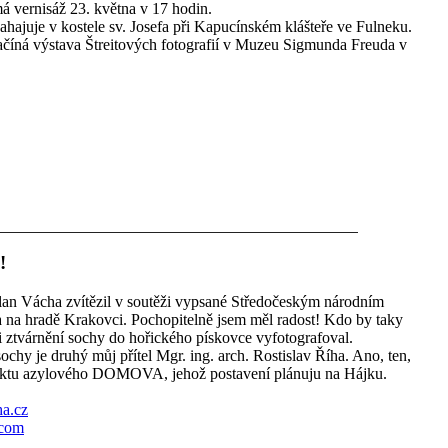
 vernisáž 23. května v 17 hodin.
ahajuje v kostele sv. Josefa při Kapucínském klášteře ve Fulneku.
ačíná výstava Štreitových fotografií v Muzeu Sigmunda Freuda v
!
lan Vácha zvítězil v soutěži vypsané Středočeským národním
a na hradě Krakovci. Pochopitelně jsem měl radost! Kdo by taky
ři ztvárnění sochy do hořického pískovce vyfotografoval.
chy je druhý můj přítel Mgr. ing. arch. Rostislav Říha. Ano, ten,
ektu azylového DOMOVA, jehož postavení plánuju na Hájku.
a.cz
.com